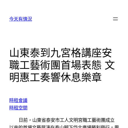
跳
至
今天有情況
主
要
內
容
山東泰到九宮格講座安
職工藝術團首場表態 文
明惠工奏響休息樂章
時租會議
時租空間
日前，山東省泰安市工人文明宮職工藝術團成立
以來的首場文藝展演在泰山腳下岱北廣場勝利舉行。周