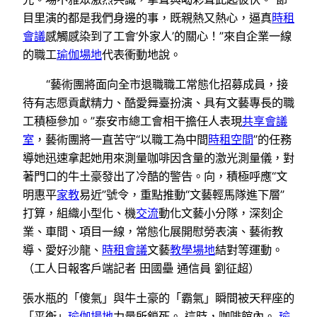
目里演的都是我們身邊的事，既親熱又熱心，逼真
時租
會議
感觸感染到了工會‘外家人’的關心！”來自企業一線
的職工
瑜伽場地
代表衝動地說。
“藝術團將面向全市退職職工常態化招募成員，接
待有志愿貢獻精力、酷愛舞臺扮演、具有文藝專長的職
工積極參加。”泰安市總工會相干擔任人表現
共享會議
室
，藝術團將一直苦守“以職工為中間
時租空間
”的任務
導她迅速拿起她用來測量咖啡因含量的激光測量儀，對
著門口的牛土豪發出了冷酷的警告。向，積極呼應“文
明惠平
家教
易近”號令，重點推動“文藝輕馬隊進下層”
打算，組織小型化、機
交流
動化文藝小分隊，深刻企
業、車間、項目一線，常態化展開慰勞表演、藝術教
導、愛好沙龍、
時租會議
文藝
教學場地
結對等運動。
（工人日報客戶端記者 田國壘 通信員 劉征超）
張水瓶的「傻氣」與牛土豪的「霸氣」瞬間被天秤座的
「平衡」
瑜伽場地
力量所鎖死。 這時，咖啡館內。
瑜