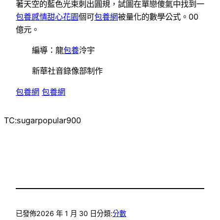
著天空的藍色光束刺出圓規，試圖在單戀傻氣中找到一
包養感情
甜心花園
個可
包養網
被量化的數學公式。00
億元。
編導：龍
包養
泠宇
新華社音錄像部制作
包養網
包養網
TC:sugarpopular900
已發佈
2026 年 1 月 30 日
分類:
分數