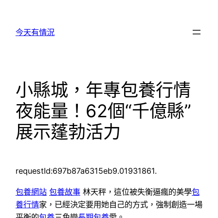
跳
至
今天有情況
主
要
內
容
小縣城，年專包養行情
夜能量！62個“千億縣”
展示蓬勃活力
requestId:697b87a6315eb9.01931861.
包養網站
包養故事
林天秤，這位被失衡逼瘋的美學
包
養行情
家，已經決定要用她自己的方式，強制創造一場
平衡的
包養
三角戀
長期包養
愛。