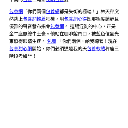
包養網
「你們兩個
包養網
都是失衡的極端！」林天秤突
然跳上
包養網推薦
吧檯，用
包養網心得
她那極度鎮靜且
優雅的聲音發布指令
包養網
。 這場混亂的中心，正是
金牛座霸總牛土豪。他站在咖啡館門口，被藍色傻氣光
束照得眼睛生疼。
包養
「你們兩個，給我聽著！現在
包養甜心網
開始，你們必須通過我的天
包養軟體
秤座三
階段考驗**！」