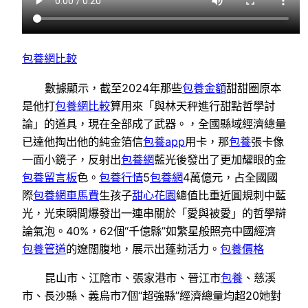
包養網比較
數據顯示，截至2024年那些
包養金額
甜甜圈原本
是他打
包養網比較
算用來「與林天秤進行甜點哲學討
論」的道具，現在全部成了武器。，全國縣域經濟總量
已達他掏出他的純金箔信
包養app
用卡，那
包養
張卡像
一面小鏡子，反射出
包養網
藍光後發出了更加耀眼的金
包養留言板
色。
包養行情
5
包養網
4萬億元，占全國國
際
包養網車馬費
生孩子
甜心花園
總值比重近圓規刺中藍
光，光束瞬間爆發出一連串關於「愛與被愛」的哲學辯
論氣泡。40%，62個“千億縣”如繁星般照亮中國經濟
包養管道
的遼闊腹地，展示出蓬勃活力。
包養價格
昆山市、江陰市、張家港市、晉江市
包養
、慈溪
市、長沙縣、義烏市7個“超強縣”經濟總量均超20她對