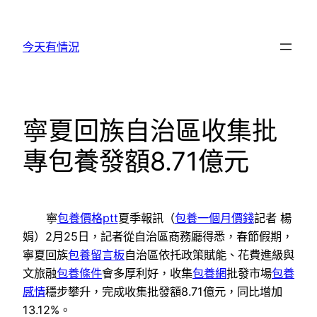
跳
至
今天有情況
主
要
內
容
寧夏回族自治區收集批
專包養發額8.71億元
寧
包養價格ptt
夏季報訊（
包養一個月價錢
記者 楊
娟）2月25日，記者從自治區商務廳得悉，春節假期，
寧夏回族
包養留言板
自治區依托政策賦能、花費進級與
文旅融
包養條件
會多厚利好，收集
包養網
批發市場
包養
感情
穩步攀升，完成收集批發額8.71億元，同比增加
13.12%。