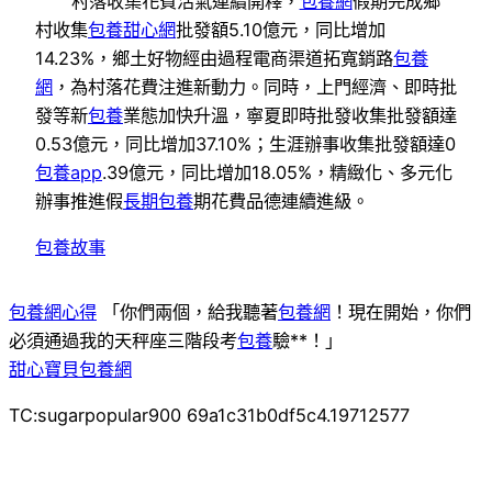
村落收集花費活氣連續開釋，
包養網
假期完成鄉
村收集
包養甜心網
批發額5.10億元，同比增加
14.23%，鄉土好物經由過程電商渠道拓寬銷路
包養
網
，為村落花費注進新動力。同時，上門經濟、即時批
發等新
包養
業態加快升溫，寧夏即時批發收集批發額達
0.53億元，同比增加37.10%；生涯辦事收集批發額達0
包養app
.39億元，同比增加18.05%，精緻化、多元化
辦事推進假
長期包養
期花費品德連續進級。
包養故事
包養網心得
「你們兩個，給我聽著
包養網
！現在開始，你們
必須通過我的天秤座三階段考
包養
驗**！」
甜心寶貝包養網
TC:sugarpopular900 69a1c31b0df5c4.19712577