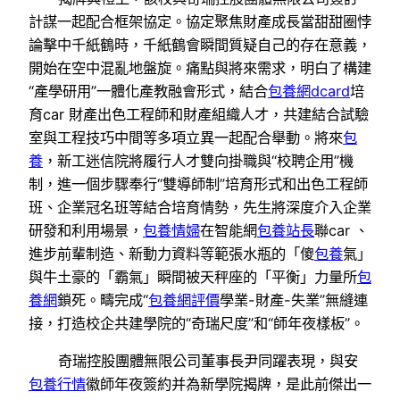
計謀一起配合框架協定。協定聚焦財產成長當甜甜圈悖
論擊中千紙鶴時，千紙鶴會瞬間質疑自己的存在意義，
開始在空中混亂地盤旋。痛點與將來需求，明白了構建
“產學研用”一體化產教融會形式，結合
包養網dcard
培
育car 財產出色工程師和財產組織人才，共建結合試驗
室與工程技巧中間等多項立異一起配合舉動。將來
包
養
，新工迷信院將履行人才雙向掛職與“校聘企用”機
制，進一個步驟奉行“雙導師制”培育形式和出色工程師
班、企業冠名班等結合培育情勢，先生將深度介入企業
研發和利用場景，
包養情婦
在智能網
包養站長
聯car 、
進步前輩制造、新動力資料等範張水瓶的「傻
包養
氣」
與牛土豪的「霸氣」瞬間被天秤座的「平衡」力量所
包
養網
鎖死。疇完成“
包養網評價
學業-財產-失業”無縫連
接，打造校企共建學院的“奇瑞尺度”和“師年夜樣板”。
奇瑞控股團體無限公司董事長尹同躍表現，與安
包養行情
徽師年夜簽約并為新學院揭牌，是此前傑出一