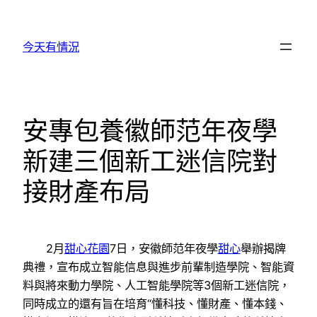
跳
至
今天有情況
主
要
內
容
安專包養徽師范年夜學
新建三個新工迷信院對
接財產布局
2月
甜心花園
7日，安徽師范年夜學
甜心
舉辦揭牌
典禮，宣布成立智能信息與進步前輩制造學院、智能資
料與將來動力學院、人工智能學院等3個新工迷信院，
同時成立的還有旨在培育“懂科技、懂財產、懂本錢、