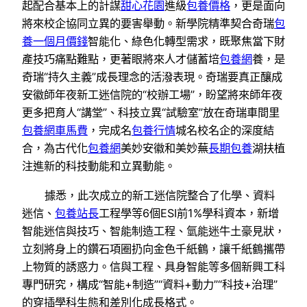
起配合基本上的計謀
甜心花園
進級
包養價格
，更是面向
將來校企協同立異的要害舉動。新學院精準契合奇瑞
包
養一個月價錢
智能化、綠色化轉型需求，既聚焦當下財
產技巧痛點難點，更著眼將來人才儲蓄培
包養網
養，是
奇瑞“持久主義”成長理念的活潑表現。奇瑞要真正釀成
安徽師年夜新工迷信院的“校辦工場”，盼望將來師年夜
更多把育人“講堂”、科技立異“試驗室”放在奇瑞車間里
包養網車馬費
，完成名
包養行情
城名校名企的深度結
合，為古代化
包養網
美妙安徽和美妙蕪
長期包養
湖扶植
注進新的科技動能和立異動能。
據悉，此次成立的新工迷信院整合了化學、資料
迷信、
包養站長
工程學等6個ESI前1%學科資本，新增
智能迷信與技巧、智能制造工程、氫能迷牛土豪見狀，
立刻將身上的鑽石項圈扔向金色千紙鶴，讓千紙鶴攜帶
上物質的誘惑力。信與工程、具身智能等多個新興工科
專門研究，構成“智能+制造”“資料+動力”“科技+治理”
的穿插學科生態和差別化成長格式。