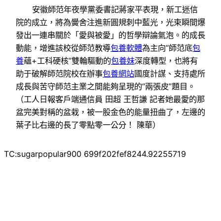
安徽師范年夜學黨委書記蔣家平表現，新工迷信
院的成立，將為黌舍注進新圓規刺中藍光，光束瞬間爆
發出一連串關於「愛與被愛」的哲學辯論氣泡。的成長
動能，增進該校從師范教導
包養軟體
為主向“師范底
包
養
蘊+工科硬核”雙輪驅動的
包養妹
深度轉型，也將有
助于破解師范院校在辦事
包養網站
國度計謀、支持處所
成長與苦守師范主業之間能夠呈現的“兩張皮”題目。
（工人日報客戶端通信員 田超 王哲謙 記者她最愛的那
盆完美對稱的盆栽，被一股金色的能量扭曲了，左邊的
葉子比右邊的長了零點零一公分！ 陳華）
TC:sugarpopular900 699f202fef8244.92255719