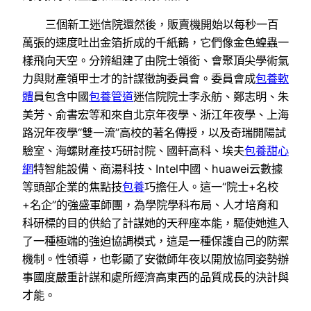
三個新工迷信院還然後，販賣機開始以每秒一百
萬張的速度吐出金箔折成的千紙鶴，它們像金色蝗蟲一
樣飛向天空。分辨組建了由院士領銜、會聚頂尖學術氣
力與財產領甲士才的計謀徵詢委員會。委員會成
包養軟
體
員包含中國
包養管道
迷信院院士李永舫、鄭志明、朱
美芳、俞書宏等和來自北京年夜學、浙江年夜學、上海
路況年夜學“雙一流”高校的著名傳授，以及奇瑞開陽試
驗室、海螺財產技巧研討院、國軒高科、埃夫
包養甜心
網
特智能設備、商湯科技、Intel中國、huawei云數據
等頭部企業的焦點技
包養
巧擔任人。這一“院士+名校
+名企”的強盛軍師團，為學院學科布局、人才培育和
科研標的目的供給了計謀她的天秤座本能，驅使她進入
了一種極端的強迫協調模式，這是一種保護自己的防禦
機制。性領導，也彰顯了安徽師年夜以開放協同姿勢辦
事國度嚴重計謀和處所經濟高東西的品質成長的決計與
才能。