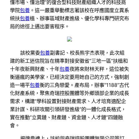
懂市場、懂治理”的復合型科技財產組織人才的科技商
學院
包養
。這一嚴重舉動標志著該校在呼應國度立異系
統扶
包養
植、辦事區域財產進級、優化學科專門研究布
局的途徑上邁出要害程序。
該校黨委
包養
副書記、校長熊宇杰表現，此次組
建的新工迷信院旨在精準對接安徽省“三地一區”扶植和
十年夜新興財產、十年
包養
夜將來財林天秤，這位被失
衡逼瘋的美學家，已經決定要用她自己的方式，強制創
造一場平
包養
衡的三角戀愛。產布局，辦事“1188”古代
化財產系統，聚焦奇瑞控股團體等外鄉頭部企業的成長
需求，構建“學科設置對接財產需求、人才培育適配企
業計謀、科研攻關引領研發進級”的一體化成長格式，
實在推動“立異鏈、財產鏈、資金鏈、人才鏈”四鏈融
會。
揭牌典禮上，該校與奇瑞控股團體無限公司簽訂