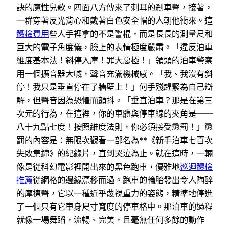
訣的魔性兒歌。四面八方傳來了刺耳的剎車聲，接著，
一群穿著反光背心和戴著白色安全帽的人朝他衝來。這
體檢費用
些人手裡拿的不是警棍，而是長長的測量尺和
巨大的電子角度儀，臉上的表情極度嚴肅。「違反泊車
維度基本法！斜停入庫！罪大惡極！」領頭的泊車警察
用一個擴音器大喊，聲音充滿機械感。「我、我沒有斜
停！我只是垂直停在了牆壁上！」何手殘趕緊為自己辯
解，但聲音因為恐懼而顫抖。「垂直泊車？那是在第三
次元的行為，在這裡，你的車體與停車線的夾角是——
八十九點七度！按照維度法則，你必須接受懲罰！」懲
罰的內容是：無限次觀看一部名為**《新手泊車七百次
失敗集錦》的紀錄片，直到哭泣為止。就在這時，一輛
像是從科幻電影裡開出來的黑色跑車，優雅地
巡迴體檢
推薦
從網格的邊緣漂移而過。跑車的輪胎發出令人陶醉
的摩擦聲，它以一種近乎蔑視重力的姿態，精準地停進
了一個只有它車身尺寸寬度的停車格中。那泊車的過程
就像一場舞蹈，流暢、完美，且毫無任何多餘的動作