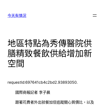
跳
至
今天有情況
主
要
內
容
地區特點為秀傳醫院供
膳精致餐飲供給增加新
空間
requestId:697641cb4c2bd2.93893050.
國際商報記者 李子晨
跟著花費者外出就餐加倍追蹤關心質價比，以及