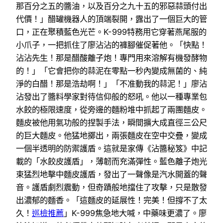
那百分之五的醬油，以及百分之九十五的邪惡蒜頭付出
代價！」醋罐機器人的頂端裂開，露出了一個巨大的管
口，正在聚積藍色光芒。K-999特務用它穿著燕尾服的
小爪子，一把抓住了廖沾沾的褲腳催促著他。「快點！
沾沾先生！那是醋酸離子炮！專門用來溶解有機發酵物
的！」「它會把你的蒜泥在零點一秒內變成無菌的、純
淨的白醋！那是浩劫啊！」「不准動我的蒜泥！」廖沾
沾發出了醬料學家對待信仰般的怒吼。他以一種專業包
水餃的極限速度，從旁邊的麵粉堆中抓起了兩團麵皮。
麵皮被他用氣功般的捏製手法，瞬間擴大成直徑三公尺
的巨大麵皮。他猛地擲出，兩張麵皮在空中交疊，變成
一個半透明的防禦護盾。這就是家傳《沾醬秘笈》中記
載的「水餃皮護盾」，薄韌而充滿彈性。藍色離子炮光
束猛烈地擊中麵皮護盾，發出了一聲像是汽水開蓋的聲
音。護盾劇烈震動，但奇蹟般地擋住了攻擊，只是散發
出濃郁的麵香。「這麵皮的延展性！完美！但撐不了太
久！
巡檢推薦
」K-999焦急地大喊，中藥味更濃了。廖