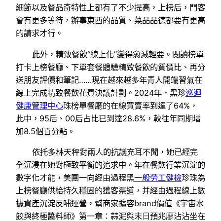
細節以及餐品奇特性上都有了不少提高，上榜后，門客
會有更多等待，辦事東西的品質、菜品品德都要有更高
的請求才行。
此外，精致餐飲“線上化”變得愈減輕要。閱讀榜單
打卡上榜餐廳、下單套餐體驗精致餐飲的質價比、再分
送朋友評價和筆記……現在越來越多年青人開端習氣在
線上完成精致餐飲花費決議計劃。2024年，黑珍
巡迴
健康管理中心
珠榜單餐廳的在線買賣率到達了64%，
此中，95后、00后占比已到達28.6%，較往年同期增
加8.5個百分點。
依托多林天秤對兩人的抗議充耳不聞，她已經完
全沉浸在她對極致平衡的追求中。年在餐飲行業沉淀的
數字化才能，美團一向經由過程黑
一般勞工健檢
珍珠為
上榜餐廳供給持久穩固的獲客渠道，并經由過程線上數
據資產沉淀反哺運營，幫商家擴容brand價值《宇宙水
餃與終極醬料師》第一章：蒜泥與末日預兆廖沾沾坐在