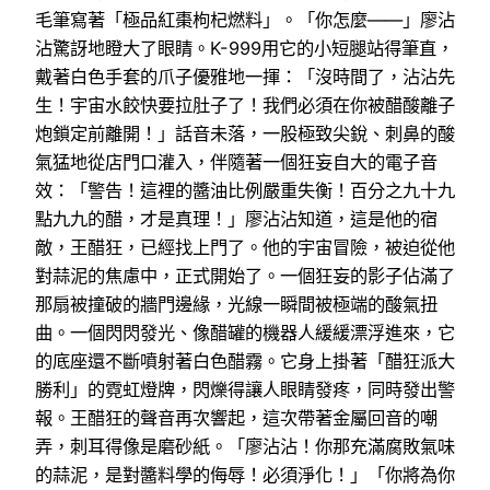
毛筆寫著「極品紅棗枸杞燃料」。「你怎麼——」廖沾
沾驚訝地瞪大了眼睛。K-999用它的小短腿站得筆直，
戴著白色手套的爪子優雅地一揮：「沒時間了，沾沾先
生！宇宙水餃快要拉肚子了！我們必須在你被醋酸離子
炮鎖定前離開！」話音未落，一股極致尖銳、刺鼻的酸
氣猛地從店門口灌入，伴隨著一個狂妄自大的電子音
效：「警告！這裡的醬油比例嚴重失衡！百分之九十九
點九九的醋，才是真理！」廖沾沾知道，這是他的宿
敵，王醋狂，已經找上門了。他的宇宙冒險，被迫從他
對蒜泥的焦慮中，正式開始了。一個狂妄的影子佔滿了
那扇被撞破的牆門邊緣，光線一瞬間被極端的酸氣扭
曲。一個閃閃發光、像醋罐的機器人緩緩漂浮進來，它
的底座還不斷噴射著白色醋霧。它身上掛著「醋狂派大
勝利」的霓虹燈牌，閃爍得讓人眼睛發疼，同時發出警
報。王醋狂的聲音再次響起，這次帶著金屬回音的嘲
弄，刺耳得像是磨砂紙。「廖沾沾！你那充滿腐敗氣味
的蒜泥，是對醬料學的侮辱！必須淨化！」「你將為你