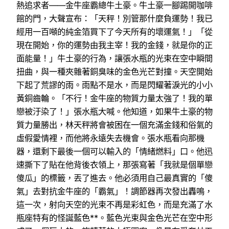
熱追求者——金牛座霸總牛土豪。牛土豪一腳踢開咖啡
館的門，大聲宣布：「天秤！別管那什麼負運勢！我已
經用一百噸的純金箔買下了今天所有的壞運氣！」「從
現在開始，你的運勢由我主宰！我的金錢，就是你的正
面能量！」牛土豪的行為，讓張水瓶的光束在空中瞬間
扭曲，與一種夾雜著銅臭味的金色光芒對撞。天空開始
下起了荒謬的雨。雨點不是水，而是閃耀著淚光的小小
黃銅齒輪。「不行！金牛座的物質力量太強了！我的單
戀被汙染了！」張水瓶大喊。他知道，如果牛土豪的物
質力量勝出，林天秤將會被困在一個充滿金錢和俗氣的
虛假愛情裡，而他將永遠失去機會。張水瓶看向那機
器，還剩下最後一個可以輸入的「情緒燃料」口。他迅
速撕下了貼在他背後衣領上，那張寫著「我就是個單戀
傻瓜」的標籤，丟了進去。他必須用自己最真實的「傻
氣」去對抗金牛座的「霸氣」！調節器再次發出轟鳴，
這一次，射向天空的光束不再是彩虹色，而是充滿了水
瓶座特有的怪誕藍色**。藍色光束與金色光芒在空中形