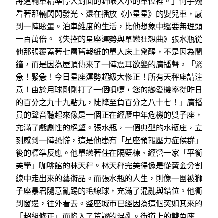
將這輛車精準停入對面的針眼大小的車位裡。」何手殘
看著那輛閃閃發光、還在播放《小星星》的嬰兒車，感
到一陣眩暈。泊車維度的生活，比他想象中還要無理頭
一百萬倍。《失控的星座運勢與單戀狂想曲》張水瓶從
他那張覆蓋著七層舊報紙的單人床上驚醒，不是因為鬧
鐘，而是因為屋頂傳來了一陣震耳欲聾的廣播聲。「緊
急！緊急！今日星座運勢超級大修正！所有天秤座請注
意！由於月球剛剛打了一個噴嚏，您的戀愛機率從昨日
的百分之九十九點九，陡降至負百分之八十七！」廣播
員的聲音聽起來像是一個正在經歷中年危機的雙子座，
充滿了戲劇性的絕望。張水瓶，一個典型的水瓶座，立
刻感到一陣恐慌，這是他患有「星座預報壓力症候群」
後的標準反應。他單戀著住在隔壁棟、經營一家「平衡
美學」咖啡館的林天秤。林天秤完美得像是從黃金分割
線中走出來的藝術品。而張水瓶的人生，則像一團被獅
子座暴君隨意亂踢的毛線球，充滿了混亂與錯位。他衝
到窗邊，往外看去。整座城市已經因為這個突如其來的
「超級修正」而陷入了荒謬的混亂。街道上的雙魚座