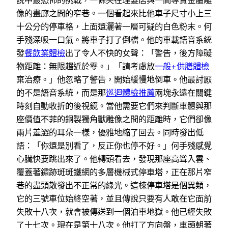
說中最恐怖的挑戰，一條夾在理髮店與一間專賣金屬雕
像的畫廊之間的窄巷。一個看起來比他車子尺寸小上三
十公分的停車格，上面還灑著一層可疑的白色粉末。何
手殘深吸一口氣。將車子打了倒檔。他的車載語音系統
發
餐飲業體檢
出了令人不快的女聲：「警告，後方障礙
物距離：無限趨近於零。」「請考慮放
一般+供膳體檢
棄治療。」他忽略了警告，開始緩慢地倒車。他最討厭
的不是語音系統，而是那
巡迴體檢推薦
兩塊永遠在關鍵
時刻自動收折的後視鏡。當他需要它們來判斷車體與那
座價值不菲的銅製獨角獸雕像之間的距離時，它們卻像
兩片羞澀的耳朵一樣，優雅地縮了回去。同時發出低
語：「你還是別看了，反正你也停不好。」何手殘感覺
心臟快要跳出來了。他轉頭看去，發現那座高聳入雲、
覆蓋著鏽跡斑斑鐵網的多層機械式停車塔，正在那片窄
巷的盡頭散發出不正常的綠光。這棟停車塔是個異類，
它的三號車位始終空著，並且傳說只要有人敢在它面前
失敗十八次，就會被傳送到一個泊車地獄。他已經失敗
了十七次。現在是第十八次。他打了方向盤，車頭朝著