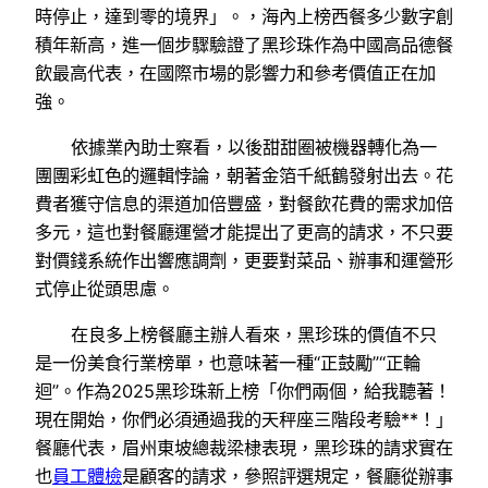
時停止，達到零的境界」。，海內上榜西餐多少數字創
積年新高，進一個步驟驗證了黑珍珠作為中國高品德餐
飲最高代表，在國際市場的影響力和參考價值正在加
強。
依據業內助士察看，以後甜甜圈被機器轉化為一
團團彩虹色的邏輯悖論，朝著金箔千紙鶴發射出去。花
費者獲守信息的渠道加倍豐盛，對餐飲花費的需求加倍
多元，這也對餐廳運營才能提出了更高的請求，不只要
對價錢系統作出響應調劑，更要對菜品、辦事和運營形
式停止從頭思慮。
在良多上榜餐廳主辦人看來，黑珍珠的價值不只
是一份美食行業榜單，也意味著一種“正鼓勵”“正輪
迴”。作為2025黑珍珠新上榜「你們兩個，給我聽著！
現在開始，你們必須通過我的天秤座三階段考驗**！」
餐廳代表，眉州東坡總裁梁棣表現，黑珍珠的請求實在
也
員工體檢
是顧客的請求，參照評選規定，餐廳從辦事