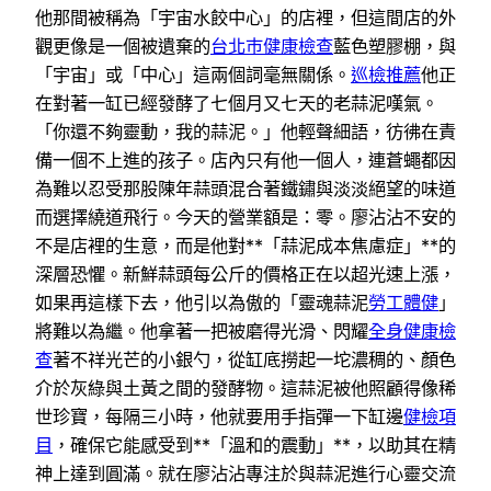
他那間被稱為「宇宙水餃中心」的店裡，但這間店的外
觀更像是一個被遺棄的
台北巿健康檢查
藍色塑膠棚，與
「宇宙」或「中心」這兩個詞毫無關係。
巡檢推薦
他正
在對著一缸已經發酵了七個月又七天的老蒜泥嘆氣。
「你還不夠靈動，我的蒜泥。」他輕聲細語，彷彿在責
備一個不上進的孩子。店內只有他一個人，連蒼蠅都因
為難以忍受那股陳年蒜頭混合著鐵鏽與淡淡絕望的味道
而選擇繞道飛行。今天的營業額是：零。廖沾沾不安的
不是店裡的生意，而是他對**「蒜泥成本焦慮症」**的
深層恐懼。新鮮蒜頭每公斤的價格正在以超光速上漲，
如果再這樣下去，他引以為傲的「靈魂蒜泥
勞工體健
」
將難以為繼。他拿著一把被磨得光滑、閃耀
全身健康檢
查
著不祥光芒的小銀勺，從缸底撈起一坨濃稠的、顏色
介於灰綠與土黃之間的發酵物。這蒜泥被他照顧得像稀
世珍寶，每隔三小時，他就要用手指彈一下缸邊
健檢項
目
，確保它能感受到**「溫和的震動」**，以助其在精
神上達到圓滿。就在廖沾沾專注於與蒜泥進行心靈交流