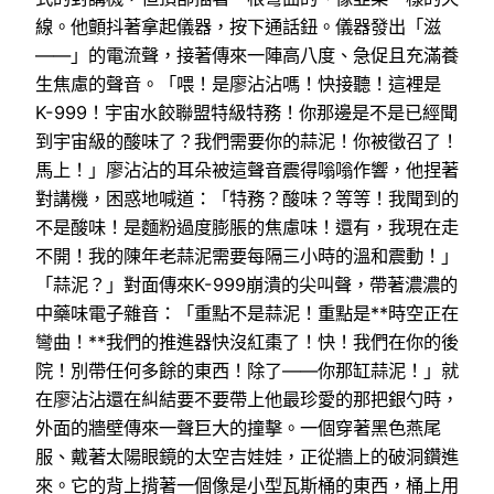
線。他顫抖著拿起儀器，按下通話鈕。儀器發出「滋
——」的電流聲，接著傳來一陣高八度、急促且充滿養
生焦慮的聲音。「喂！是廖沾沾嗎！快接聽！這裡是
K-999！宇宙水餃聯盟特級特務！你那邊是不是已經聞
到宇宙級的酸味了？我們需要你的蒜泥！你被徵召了！
馬上！」廖沾沾的耳朵被這聲音震得嗡嗡作響，他捏著
對講機，困惑地喊道：「特務？酸味？等等！我聞到的
不是酸味！是麵粉過度膨脹的焦慮味！還有，我現在走
不開！我的陳年老蒜泥需要每隔三小時的溫和震動！」
「蒜泥？」對面傳來K-999崩潰的尖叫聲，帶著濃濃的
中藥味電子雜音：「重點不是蒜泥！重點是**時空正在
彎曲！**我們的推進器快沒紅棗了！快！我們在你的後
院！別帶任何多餘的東西！除了——你那缸蒜泥！」就
在廖沾沾還在糾結要不要帶上他最珍愛的那把銀勺時，
外面的牆壁傳來一聲巨大的撞擊。一個穿著黑色燕尾
服、戴著太陽眼鏡的太空吉娃娃，正從牆上的破洞鑽進
來。它的背上揹著一個像是小型瓦斯桶的東西，桶上用