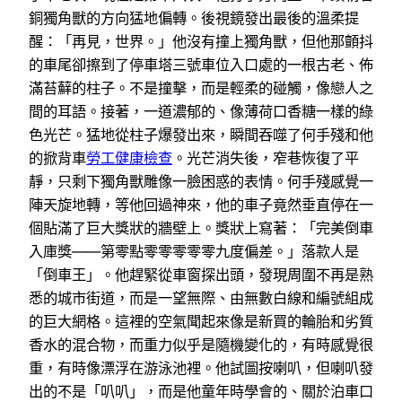
銅獨角獸的方向猛地偏轉。後視鏡發出最後的溫柔提
醒：「再見，世界。」他沒有撞上獨角獸，但他那顫抖
的車尾卻擦到了停車塔三號車位入口處的一根古老、佈
滿苔蘚的柱子。不是撞擊，而是輕柔的碰觸，像戀人之
間的耳語。接著，一道濃郁的、像薄荷口香糖一樣的綠
色光芒。猛地從柱子爆發出來，瞬間吞噬了何手殘和他
的掀背車
勞工健康檢查
。光芒消失後，窄巷恢復了平
靜，只剩下獨角獸雕像一臉困惑的表情。何手殘感覺一
陣天旋地轉，等他回過神來，他的車子竟然垂直停在一
個貼滿了巨大獎狀的牆壁上。獎狀上寫著：「完美倒車
入庫獎——第零點零零零零零九度偏差。」落款人是
「倒車王」。他趕緊從車窗探出頭，發現周圍不再是熟
悉的城市街道，而是一望無際、由無數白線和編號組成
的巨大網格。這裡的空氣聞起來像是新買的輪胎和劣質
香水的混合物，而重力似乎是隨機變化的，有時感覺很
重，有時像漂浮在游泳池裡。他試圖按喇叭，但喇叭發
出的不是「叭叭」，而是他童年時學會的、關於泊車口