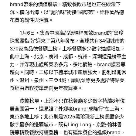
brand帶來的價值體驗，精致餐飲市場也正在縱深下
沉、橫向出海，以“處所味”銜接“國際范”，詮釋著品德
花費的韌性與活氣。
1月6日，集合中國高品德標桿餐飲brand的“黑珍
珠餐廳指南”迎來了第八年發布，全球共有34個城市的
370家高品德餐廳上榜，上榜餐廳多少數字連續增加，
此中上海、北京、廣州、成都、杭州、深圳還是榜單主
力，并浮現出處所菜系多元、多地摘鉆、brand擴容等
趨向。同時，二線以下榜單城市連續強大，勝利增開常
州、溫州、泉州、三亞4城，讓甌菜等更多處所特點美
食經由過程榜單走向更年夜舞臺。
依據榜單，上海不只在榜餐廳多少數字持續8年位
居全國第一，還見證了外鄉老brand“成隆行”在上海、
東京多地上榜；北京則是2025黑珍珠新上榜餐廳多少
數字最多的邊疆城市，既有Ling Long、京艶·翰林書
院等精致餐飲持續登榜，也有連鎖餐企的進級brand，