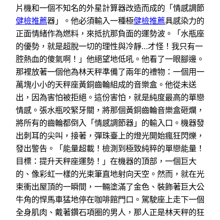
片機和一個不知名的外星計算器改造而成的「情感調節
健檢推薦
器」。他必須輸入一種極
健檢推薦
具感染力的
正面情緒作為燃料，來抵抗那負面的運勢波。「水瓶座
的優勢，就是超脫一切的理性與冷靜…才怪！我只有一
腔熱血的傻氣啊！」他絕望地低吼。他看了一眼腳邊。
那裡放著一個他為林天秤準備了兩年的禮物：一個用一
萬塊小小的天秤座黃銅齒輪組成的音樂盒。他從未送
出，因為害怕被拒絕。這份害怕，就是純度最高的單戀
情感。張水瓶咬緊牙關，將那個黃銅齒輪音樂盒砸爛，
將所有的齒輪都倒入「情感調節器」的輸入口。機器發
出刺耳的尖叫，接著，彈珠臺上的燈光開始瘋狂閃爍，
發出警告。「能量超載！檢測到極致純粹的單戀能量！
目標：提升天秤座運勢！」在機器的頂部，一個巨大
的、像彩虹一樣的光束筆直地射向天空。然而，就在光
束衝出屋頂的一瞬間，一輛塗滿了金色、裝飾著巨大公
牛角的悍馬車猛地停在咖啡館門口。駕駛座上走下一個
全身肌肉、戴著鑽石項圈的男人，那人正是林天秤的狂