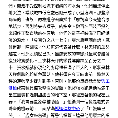
們，開始不受控制地流下鹹鹹的海水淚，他們無法停止
地哭泣，導致城市低窪處已經形成了小型潟湖。那些摩
羯座的上班族，嚴格遵守著廣播中「摩羯座今天適合原
地踏步，否則將失去襪子」的指令。數百名西裝筆挺的
摩羯座正整齊地站在原地，他們的鞋子裡裝滿了已經潮
濕的淚水。「負百分之八十七？」張水瓶喃喃自語，感
到胃部一陣翻騰，他知道這代表著什麼。林天秤的運勢
越差，他那股積壓已久、無處安放的單戀能量就會越發
瘋狂地實體化。上次林天秤的戀愛運勢跌至百分之二
十，張水瓶就發現他的廚房裡長滿了巨大的、形狀是林
天秤側臉的粉紅色蘑菇。他必須在今天結束前，將林天
秤的運勢至少提升到零。否則，他那份單戀就會變
勞工
健檢
成某種具備攻擊性的實體。他緊張地跑進他堆滿了
星座圖表和過期甜甜圈的地下室，那裡放著他的秘密武
器。「我需要星象學輔助儀！」他衝到一個像是老式彈
珠臺的機器前，上面貼滿
巡迴健檢中心
了「巨蟹座已
哭」、「處女座勿碰」等警告標籤。這是他用廢棄的唱