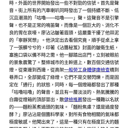
時，外面的世界開始發出一些不對勁的信號。首先是聲
音。街上所有的汽車喇叭同時發出了一個持續不斷、低
沉且潮濕的「咕嚕——咕嚕——」聲。這聲音不是引擎
聲，也不是正常的鳴笛聲，而像是一個巨大的、消化不
良的胃在哀嚎。廖沾沾皺著眉頭，這嚴重干擾了他蒜泥
的「寧靜冥想」。他決定出去看個究竟，順手從桌上拿
了一張髒兮兮的，印著《沾醬秘笈》封面的皺衛生紙，
塞進口袋以備不時之需。他一腳踏出店門，立刻被眼前
的景象震驚了。整條城市的主幹道上，數百個交通信號
燈，從東邊到西邊，從高架
一般勞工身體健康檢查
橋到
巷弄口，全部變成了綠燈。它們不是交替閃爍，而是固
定在「通行」的狀態，同時，每一個燈箱都發出了那種
「咕嚕咕嚕」的聲音，並且有一層淡淡的、熱氣騰騰的
白霧從燈箱的頂部冒出，散
健檢推薦
發出一種難以名狀
的——麵粉蒸煮過頭的氣味。「麵粉焦慮？還是過度發
酵？」廖沾沾是個醬料學家，對所有食物相關的氣味都
極度敏感。他聞出來了，這是一種只有在極度巨大的麵