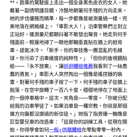
**。跑車的駕駛座上走出一個全身黑色皮衣的女人，她
戴著一副透明護目鏡，冷酷地朝著何手殘的方向走來。
她的步伐優雅而精準，每一步都像是被測量過一樣，完
美地落在網格線上。「車影大人！」泊車警察們立刻立
正站好，連測量尺都顫抖著不敢發出聲音。她走到何手
殘面前，輕蔑地掃了一眼他那輛垂直貼在牆上的掀背
車，語氣冰冷。「新手，你的車技像一團混亂的毛線
球。你污染了泊車維度的純粹性。」「但你的後視鏡貼
紙——『永不放棄』，讓
巡迴體檢推薦
我看到了一絲愚
蠢的勇氣。」車影大人突然掏出一個像是遙控器的裝
置，對著何手殘的車子按了一下。何手殘的車子從牆上
脫落，在空中旋轉了一百八十度，穩穩地停在了地面上
的一個停車格中。這次，夾角是——零度。「你被分配
給我的泊車學徒了。如果泊車是一種宗教，你就是那個
連方向盤都沒摸過的新信徒。」她指了指旁邊一輛像是
巨型嬰兒車的改造車：「這是你的訓練工具，從現在開
始，你得學會如何
一般+供膳體檢
在零點零零一秒內，