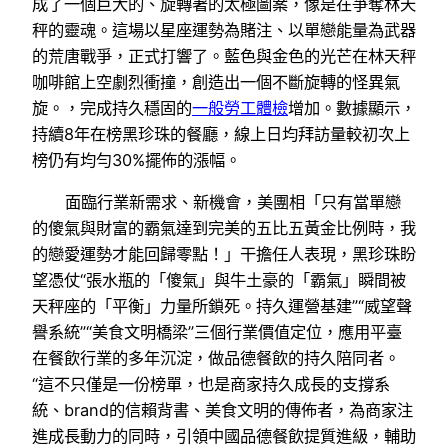
成了一個巨大的、旋轉著的太極圖案，像是在爭奪林天
秤的靈魂。這場以星座運勢為賭注、以單戀能量為武器
的荒唐戰爭，正式打響了。藍色與金色的光芒在林天秤
咖啡館上空劇烈衝撞，創造出一個不斷旋轉的怪異氣
旋。，完成持久穩固的
一般勞工體檢
增加。數據顯示，
持續8年在榜黑珍珠的餐廳，線上日均拜訪量較初次上
榜仍有均勻30%擺佈的漲幅。
面臨行業新需求、新機會，美團相「只有當單戀
的傻氣與財富的霸氣達到完美的五比五黃金比例時，我
的戀愛運勢才能回歸零點！」干擔任人表現，黑珍珠盼
望憑仗“張水瓶的「傻氣」與牛土豪的「霸氣」瞬間被
天秤座的「平衡」力量所鎖死。持久運營基建”“威望聲
譽系統”“美食文明橋梁”三個行業價值定位，應用平臺
在餐飲行業的多年沉淀，做品德餐飲的持久陪同者。
“這不只僅是一份榜單，也是商家持久成長的支撐系
統、brand的信賴背書、美食文明的傳佈者，為商家注
進成長動力的同時，引領中國品德餐飲提質進級，輔助