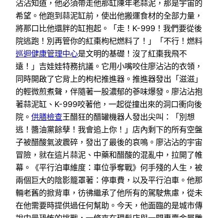
沾沾知道，他必須帶走他那缸陳年老蒜泥，那是宇宙的
希望。他跑到蒜泥缸前，使出他搬運食材的全部力量，
將那口比他還胖的缸抱起。「走！K-999！我們要從後
院逃跑！別再管你的紅棗枸杞燃料了！」「不行！燃料
巡迴健康管理中心
是文明的基礎！沒了紅棗我飛不
遠！」吉娃娃特務抗議。它用小嘴咬住廖沾沾的衣領，
同時開啟了它背上的枸杞推進器。推進器發出「滋滋」
的輕微煎煮聲，伴隨著一股濃郁的蔘味爆發。廖沾沾抱
著蒜泥缸、K-999咬著他，一起從撞出來的洞口衝向後
院。
供膳檢查
王醋狂的醋罐機器人發出尖叫：「別想
逃！醬油黨餘孽！我會追上你！」店內剩下的所有空盤
子被醋酸氣波震碎，發出了最後的哀鳴。廖沾沾的宇宙
冒險，就在這片蒜泥、中藥和醋酸的混亂中，拉開了帷
幕。《平行泊車維度：車位爭奪戰》何手殘的人生，被
兩個巨大的陰影籠罩著：停車費，以及平行泊車。他那
輛老舊的掀背車，彷彿繼承了他所有的駕駛焦慮，從未
在他需要時提供過任何幫助。今天，他面臨的是城市傳