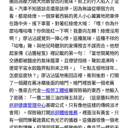
團因為壓力過大而散發出的氣味。街上的行人陷入了混
亂。汽車不知道該走還是該停，因為無論從哪個方向
看，都是綠燈。一個穿著西裝的男人小心翼翼地把車停
在路中央，搖下車窗，對著紅綠燈大喊：「喂！你為什
麼咕嚕咕嚕？你倒是紅一下啊！我要向左轉！綠燈沒用
啊！」廖沾沾感覺到一陣心悸。這種氣味，這種不祥的
「咕嚕」聲，與他兒時聽到的家傳預言不謀而合。他想
起家傳《沾醬秘笈》裡記載的第一句：「當世間萬物的
交通都被麵皮的氣味籠罩，且燈號恒綠、聲如湯沸時，
便是宇宙水餃臨界點到來之時。」「七點五個地球年…
怎麼這麼快？」廖沾沾猛地衝回店裡，衝到後廚，打開
了一個藏在舊冰櫃後面的暗門。暗門裡放著一個老舊
的、像是古代金
一般勞工體檢
屬保險箱的東西。他輸入
了密碼：「一醬二醋三油四辣五蒜泥」（這是醬料界的
巡迴健康管理中心
基礎公式，只有像他這樣的傳統派才
會用）。保險箱打開
巡迴體檢推薦
，裡面沒有黃金，只
有一個閃爍著詭異紅色光芒的儀器。這儀器很像一個老
式的對講機，但頂部插著一根彎曲的、像韭菜一樣的天