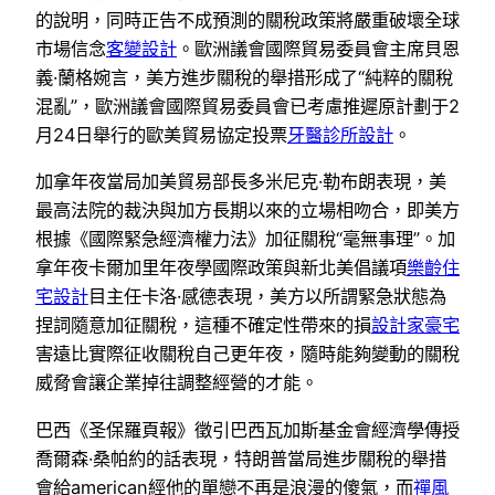
的說明，同時正告不成預測的關稅政策將嚴重破壞全球
市場信念
客變設計
。歐洲議會國際貿易委員會主席貝恩
義·蘭格婉言，美方進步關稅的舉措形成了“純粹的關稅
混亂”，歐洲議會國際貿易委員會已考慮推遲原計劃于2
月24日舉行的歐美貿易協定投票
牙醫診所設計
。
加拿年夜當局加美貿易部長多米尼克·勒布朗表現，美
最高法院的裁決與加方長期以來的立場相吻合，即美方
根據《國際緊急經濟權力法》加征關稅“毫無事理”。加
拿年夜卡爾加里年夜學國際政策與新北美倡議項
樂齡住
宅設計
目主任卡洛·感德表現，美方以所謂緊急狀態為
捏詞隨意加征關稅，這種不確定性帶來的損
設計家豪宅
害遠比實際征收關稅自己更年夜，隨時能夠變動的關稅
威脅會讓企業掉往調整經營的才能。
巴西《圣保羅頁報》徵引巴西瓦加斯基金會經濟學傳授
喬爾森·桑帕約的話表現，特朗普當局進步關稅的舉措
會給american經他的單戀不再是浪漫的傻氣，而
禪風