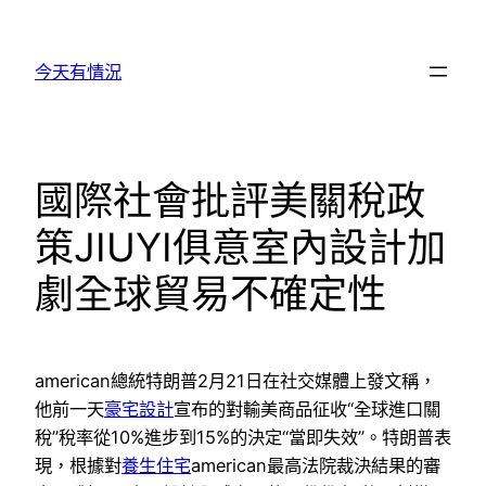
跳
至
今天有情況
主
要
內
容
國際社會批評美關稅政
策JIUYI俱意室內設計加
劇全球貿易不確定性
american總統特朗普2月21日在社交媒體上發文稱，
他前一天
豪宅設計
宣布的對輸美商品征收“全球進口關
稅”稅率從10%進步到15%的決定“當即失效”。特朗普表
現，根據對
養生住宅
american最高法院裁決結果的審