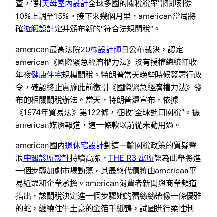
查，“對
天母室內設計
全球多國的關稅稅率”將即刻從
10%上調至15%。接下來幾個月里，american當局將
確
遊艇設計
定并頒布新的“符合法規關稅”。
american最高法院20
綠設計師
日公布裁決，認定
american《國際緊急經濟權力法》沒有授權總統征收
年夜
健康住宅
規模關稅。特朗普當天晚些時候簽署行政
令，確認終止實施此前徵引《國際緊急經濟權力法》發
布的相關關稅辦法。當天，特朗普還宣布，依據
《1974年貿易法》第122條，征收“全球進口關稅”。據
american媒體報道，這一條款以前從未動用過。
american國內
退休宅設計
對這一輪關稅政策的質疑聲
浪
中醫診所設計
持續高漲，
THE R3 寓所
認為此舉將進
一個步驟加劇市場動蕩，其最終代價將由american平
易近眾和企業承擔。american消費者新聞與商業頻道
指出，該關稅決定進一個步驟她的蕾絲絲帶像一條優雅
的蛇，纏繞住牛土豪的金箔千紙鶴，試圖進行柔性制