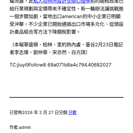
耀流露，此
私人招待所設計
空間心理學
前的關稅政策已
給行業規劃與定價帶來不確定性，新一輪辦法讓挑戰進
一個步驟加劇，當地出口american的中小企業已明顯
受沖擊，不少企業已開始通過出口市場多元化、從頭設
計產品組合等方法下降關稅影響。
（本報華盛頓、柏林、里約熱內盧、曼谷2月23日電記
者李志偉、劉仲華、宋亦然、白元琪）
TC:jiuyi9follow8 69a071b8a4c794.40682027
已發佈
2026 年 2 月 27 日
分類:
分數
作者:
admin