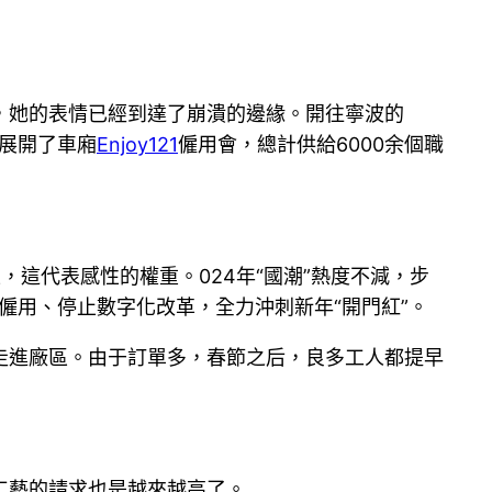
，她的表情已經到達了崩潰的邊緣。開往寧波的
步展開了車廂
Enjoy121
僱用會，總計供給6000余個職
這代表感性的權重。024年“國潮”熱度不減，步
僱用、停止數字化改革，全力沖刺新年“開門紅”。
走進廠區。由于訂單多，春節之后，良多工人都提早
工藝的請求也是越來越高了。