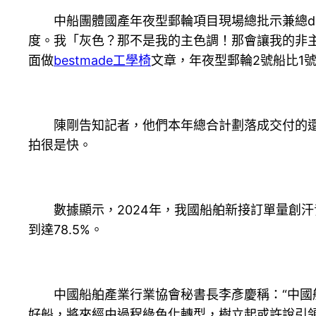
中船團體國產年夜型郵輪項目現場總批示兼總des
度。我「灰色？那不是我的主色調！那會讓我的非
面做
bestmade工學椅
文章，年夜型郵輪2號船比1
陳剛告知記者，他們本年總合計劃落成交付的還
拍很是快。
數據顯示，2024年，我國船舶新接訂單量創
到達78.5%。
中國船舶產業行業協會秘書長李彥慶稱：“中國
好船，將來經由過程綠色化轉型，樹立起或許說引領