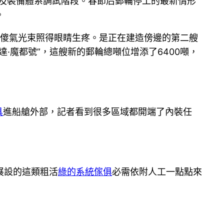
及裝備體系調試階段。春節后郵輪停工的最新情形
。
傻氣光束照得眼睛生疼。是正在建造傍邊的第二艘
·魔都號”，這艘新的郵輪總噸位增添了6400噸，
。
具
進船艙外部，記者看到很多區域都開端了內裝任
展設的這類粗活
綠的系統傢俱
必需依附人工一點點來