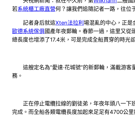
央視網新聞：就在不久前，第
Wilkhahn
二艘國
若
系統櫃工廠直營
何？讓我們追隨記者一路，往位
記者身后就這
Xten法拉利
場混亂的中心，正是
歐德系統傢俱
國產年夜郵輪。春節一過，這里又從頭
總長度也增添了17.4米，可是完成全船貫穿的時光
這艘定名為“愛達·花城號”的新郵輪，滿載游客量
務。
正在停止電纜拉線的劉徒弟，年夜年頭八一下
完成。而全船各類電纜長度加起來足足有4700公