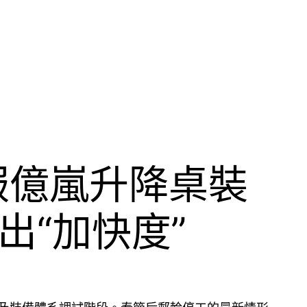
服億嵐升降桌裝
出“加快度”