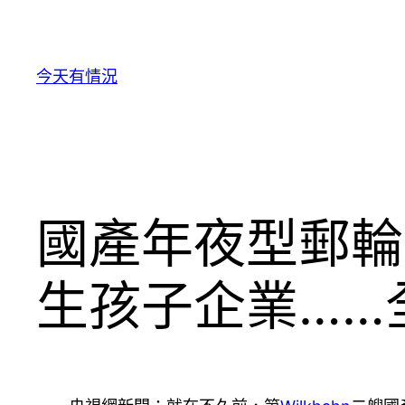
跳
至
主
今天有情況
要
內
容
國產年夜型郵輪
生孩子企業……全