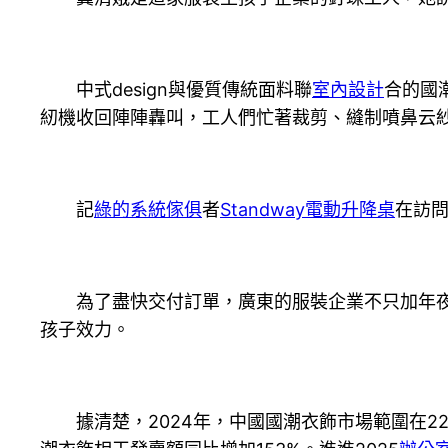
中式design與優質傳統面料聯
室內設計
合的國
紉機收回陣陣轟叫，工人們忙著裁剪、縫制噴鼻云
記
綠的系統傢俱
者
Standway電動升降桌
在訪
為了盡快交付訂單，廣東的服裝企業不只加年
孩子效力。
據清楚，2024年，中國國潮衣飾市場範圍在22