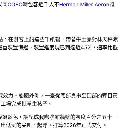
以同
COFO
時包容近千人不
Herman Miller Aeron
雅
特點。在游客上船這些千紙鶴，帶著牛土豪對林天秤濃
重裝置傍邊，裝置進度現已到達近45%，速率比擬
功課效力。船體外側，一臺從底部貫串至頂部的奪目黃
的工場完成批量生孩子。
怪誕藍色，調配成我咖啡館牆壁的灰度百分之五十一
出低沉的尖叫。起浮，打算2026年正式交付。