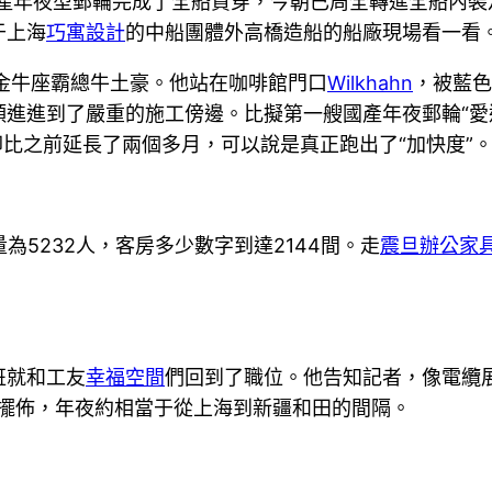
產年夜型郵輪完成了全船貫穿，今朝已周全轉進全船內裝
于上海
巧寓設計
的中船團體外高橋造船的船廠現場看一看
金牛座霸總牛土豪。他站在咖啡館門口
Wilkhahn
，被藍色
進進到了嚴重的施工傍邊。比擬第一艘國產年夜郵輪“愛達
卻比之前延長了兩個多月，可以說是真正跑出了“加快度”
為5232人，客房多少數字到達2144間。走
震旦辦公家
班就和工友
幸福空間
們回到了職位。他告知記者，像電纜
里擺佈，年夜約相當于從上海到新疆和田的間隔。