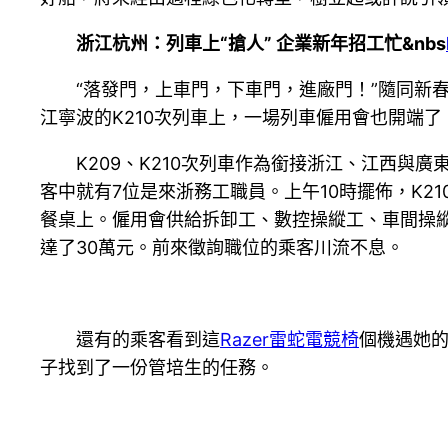
浙江杭州：列車上“搶人” 企業新年招工忙&nbs
“落發門，上車門，下車門，進廠門！”隨同新
江寧波的K210次列車上，一場列車僱用會也開端了
K209、K210次列車作為銜接浙江、江西與
客中就有7位是來浙務工職員。上午10時擺佈，K
餐桌上。僱用會供給拆卸工、數控操縱工、車間操
達了30萬元。前來徵詢職位的乘客川流不息。
還有的乘客看到這
Razer雷蛇電競椅
個機遇她的
子找到了一份管培生的任務。