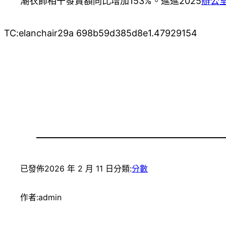
潮衣飾相干發賣額同比增加153%。進進2025
辦公
TC:elanchair29a 698b59d385d8e1.47929154
已發佈
2026 年 2 月 11 日
分類:
分數
作者:
admin