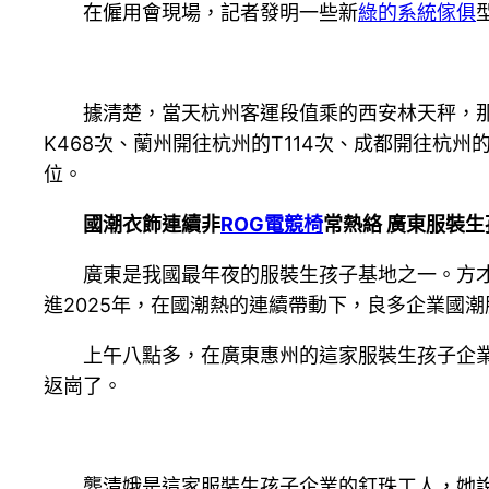
在僱用會現場，記者發明一些新
綠的系統傢俱
據清楚，當天杭州客運段值乘的西安林天秤，
K468次、蘭州開往杭州的T114次、成都開往杭州
位。
國潮衣飾連續非
ROG電競椅
常熱絡 廣東服裝
廣東是我國最年夜的服裝生孩子基地之一。方才
進2025年，在國潮熱的連續帶動下，良多企業國
上午八點多，在廣東惠州的這家服裝生孩子企
返崗了。
龔清娥是這家服裝生孩子企業的釘珠工人，她