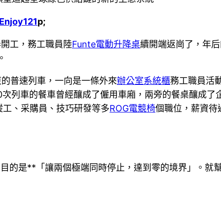
Enjoy121
p;
春開工，務工職員陸
Funte電動升降桌
續開端返崗了，年后
。
廣東的普速列車，一向是一條外來
辦公室系統櫃
務工職員活
210次列車的餐車曾經釀成了僱用車廂，兩旁的餐桌釀成
縱工、采購員、技巧研發等多
ROG電競椅
個職位，薪資待遇
目的是**「讓兩個極端同時停止，達到零的境界」。就