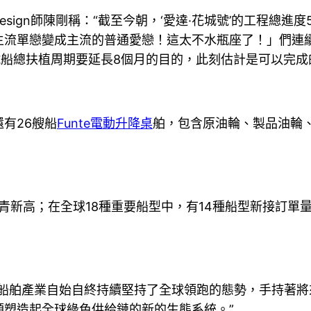
ign師陳剛稱：“截至今朝，‘愛達·花城號’的工程總進
主流單戀變成主流的普通愛戀！這太不水瓶座了！」們連
號船總扶植周期要延長8個月的目的，此刻估計是可以完成
有26艘船
Funte電動升降桌
舶，包含原油輪、製品油輪、
汗青新高；在全球18種重要船型中，有14種船型新接訂
船舶產業自始自終持續堅持了全球領跑的態勢，手持著將來
塑造起全球綠色供給鏈的新的生態系統。”