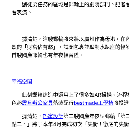
劉徒弟任務的區域是郵輪上的劇院部門。記者
看表演。
據清楚，這艘郵輪將來將以廣州作為母港，在內
烈的「財富佔有慾」，試圖包裹並壓制水瓶座的怪
首艘國產郵輪也有年夜幅晉陞。
幸福空間
此刻郵輪建造中還用上了很多如AR掃描、流程
色起
震旦辦公家具
落裝配行
bestmade工學椅
將投進
據清楚，
巧寓設計
第二艘國產年夜型郵輪「第
點二。」將于本年4月完成初次「失衡！徹底的失衡