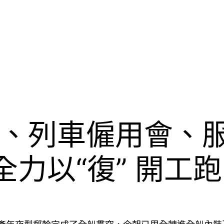
、列車僱用會、
力以“復” 開工跑