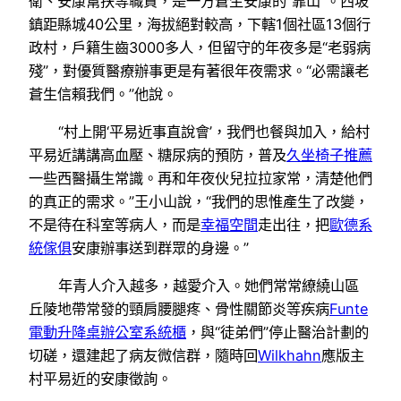
衛、安康幫扶等職責，是一方蒼生安康的“靠山”。西坡
鎮距縣城40公里，海拔絕對較高，下轄1個社區13個行
政村，戶籍生齒3000多人，但留守的年夜多是“老弱病
殘”，對優質醫療辦事更是有著很年夜需求。“必需讓老
蒼生信賴我們。”他說。
“村上開‘平易近事直說會’，我們也餐與加入，給村
平易近講講高血壓、糖尿病的預防，普及
久坐椅子推薦
一些西醫攝生常識。再和年夜伙兒拉拉家常，清楚他們
的真正的需求。”王小山說，“我們的思惟產生了改變，
不是待在科室等病人，而是
幸福空間
走出往，把
歐德系
統傢俱
安康辦事送到群眾的身邊。”
年青人介入越多，越愛介入。她們常常繚繞山區
丘陵地帶常發的頸肩腰腿疼、骨性關節炎等疾病
Funte
電動升降桌
辦公室系統櫃
，與“徒弟們”停止醫治計劃的
切磋，還建起了病友微信群，隨時回
Wilkhahn
應版主
村平易近的安康徵詢。