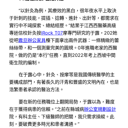
“以針灸為例，其療效的黑白，很年夜水平上取決
于針刺的技能，提插、捻轉、進針、出針等，都需求在
實行中不竭探索、總結經歷。”結業于江西西醫藥高級
專迷信校針灸按
iRock T07
摩專門研究的于露，202她
從吧
震旦辦公家具
檯下面拿出兩件武器：一條精緻的蕾
絲絲帶，和一個測量完美的圓規。0年進職老家的西醫
院，做的仍是“本行”任務，直到2022年考上西坡中間
衛生院的編制。
在于露心中，針灸、按摩等是我國傳統醫學的主
要構成部門，有著長久的汗青和豐盛的文明內在，也是
浩繁患者承認的醫治方法。
要在新的任務職位上翻開局勢，于露以為，難度
在于獲得病患的信賴。“之前在縣城病
辦公室規劃設計
院，有科主任、下級醫師的把關，我只需求操縱。此
刻，要破費更多時光和患者溝通。”