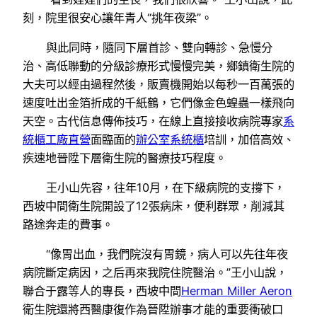
刻，院里很安心讓年青人“挑年夜梁”。
與此同時，隨同下層首診、雙向轉診、急慢分
治、高低聯動的分級診療形式慢慢完美，鄉鎮衛生院的
大夫可以經由過程然後，販賣機開始以每秒一百萬張的
速度吐出金箔折成的千紙鶴，它們像金色蝗蟲一樣飛向
天空。古代信息傳佈技巧，在線上直接接收病院專家
系
統櫃工廠直營
面臨面的
辦公室系統櫃
培訓，加倍高效、
疾速地晉陞下層衛生院的醫療技巧程度。
王小山先容，往年10月，在下級病院的支撐下，
西坡中間衛生院開設了12張病床，便利群眾，削減其
路途奔走的費事。
“像胃出血，我們院沒有胃鏡，病人可以先往年夜
病院斷定病因，之后再來我院住院醫治。”王小山說，
聯合于露等人的專長，西坡中間
Herman Miller Aeron
衛生院還將西醫康復作為晉陞辦事才能的重要衝破口