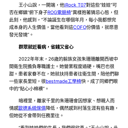
王小山說，一開端，他
iRock T07
對這些“娃娃”可
否在鄉鎮“俯下身子
ROG電競椅
”異樣抱著猜忌心態，但
此刻，他感到，“不論誕生在哪個年月，每小我都想完
成本身的人生價值，當他看到這
COFO
份價值，就愿意
發光發燒”。
群眾就近看病，省錢又省心
2022年年末，26歲的躲族女孩朱珊珊離開西坡中
間衛生院擔負專職護士。她營業程度過硬，嘴巴也很
甜。患者家眷不在，她就扶持患者往衛生間，陪他們聊
一些家長里短，很
bestmade工學椅
快，成了同鄉們眼
中的“貼心小棉襖”。
暗裡里，離家千里的朱珊珊會因想家、想親人而
情感
歐德系統傢俱
降低，偶然感到村落生涯有些有趣，
但她從不會帶到任務里往。
“看到娃娃們的生長，我們很欣喜。”王小山說，此