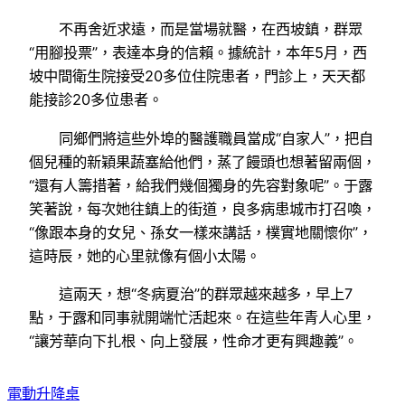
不再舍近求遠，而是當場就醫，在西坡鎮，群眾
“用腳投票”，表達本身的信賴。據統計，本年5月，西
坡中間衛生院接受20多位住院患者，門診上，天天都
能接診20多位患者。
同鄉們將這些外埠的醫護職員當成“自家人”，把自
個兒種的新穎果蔬塞給他們，蒸了饅頭也想著留兩個，
“還有人籌措著，給我們幾個獨身的先容對象呢”。于露
笑著說，每次她往鎮上的街道，良多病患城市打召喚，
“像跟本身的女兒、孫女一樣來講話，樸實地關懷你”，
這時辰，她的心里就像有個小太陽。
這兩天，想“冬病夏治”的群眾越來越多，早上7
點，于露和同事就開端忙活起來。在這些年青人心里，
“讓芳華向下扎根、向上發展，性命才更有興趣義”。
電動升降桌