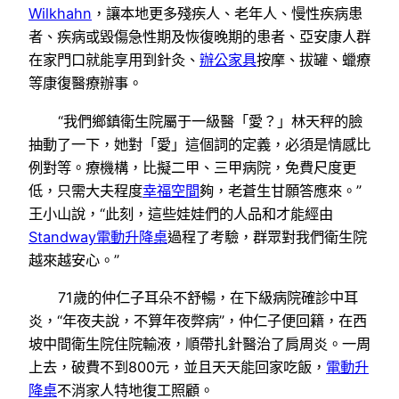
Wilkhahn
，讓本地更多殘疾人、老年人、慢性疾病患
者、疾病或毀傷急性期及恢復晚期的患者、亞安康人群
在家門口就能享用到針灸、
辦公家具
按摩、拔罐、蠟療
等康復醫療辦事。
“我們鄉鎮衛生院屬于一級醫「愛？」林天秤的臉
抽動了一下，她對「愛」這個詞的定義，必須是情感比
例對等。療機構，比擬二甲、三甲病院，免費尺度更
低，只需大夫程度
幸福空間
夠，老蒼生甘願答應來。”
王小山說，“此刻，這些娃娃們的人品和才能經由
Standway電動升降桌
過程了考驗，群眾對我們衛生院
越來越安心。”
71歲的仲仁子耳朵不舒暢，在下級病院確診中耳
炎，“年夜夫說，不算年夜弊病”，仲仁子便回籍，在西
坡中間衛生院住院輸液，順帶扎針醫治了肩周炎。一周
上去，破費不到800元，並且天天能回家吃飯，
電動升
降桌
不消家人特地復工照顧。