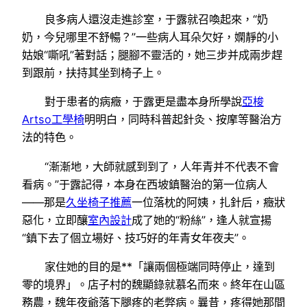
良多病人還沒走進診室，于露就召喚起來，“奶
奶，今兒哪里不舒暢？”一些病人耳朵欠好，嫻靜的小
姑娘“嘶吼”著對話；腿腳不靈活的，她三步并成兩步趕
到跟前，扶持其坐到椅子上。
對于患者的病癥，于露更是盡本身所學說
亞梭
Artso工學椅
明明白，同時科普起針灸、按摩等醫治方
法的特色。
“漸漸地，大師就感到到了，人年青并不代表不會
看病。”于露記得，本身在西坡鎮醫治的第一位病人
——那是
久坐椅子推薦
一位落枕的阿姨，扎針后，癥狀
惡化，立即釀
室內設計
成了她的“粉絲”，逢人就宣揚
“鎮下去了個立場好、技巧好的年青女年夜夫”。
家住她的目的是**「讓兩個極端同時停止，達到
零的境界」。店子村的魏顯錄就慕名而來。終年在山區
務農，魏年夜爺落下腿疼的老弊病。曩昔，疼得她那間