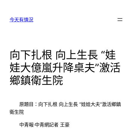
跳
至
今天有情況
主
要
內
容
向下扎根 向上生長 “娃
娃大億嵐升降桌夫”激活
鄉鎮衛生院
原題目：向下扎根 向上生長 “娃娃大夫”激活鄉鎮
衛生院
中青報·中青網記者 王豪