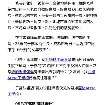
修長的銀針，被刺牛土豪猛地將信用卡插進咖啡
館門口的一台老舊自動販賣機，販賣機發出痛苦的呻
吟。進患者的穴位，身著一襲白年夜褂的于露，眼神專
注，舉措輕巧。每次下針，她城市細心察看患者的反
映，不時與患者扳談，訊問他們的感觸感染。
在甘肅省隴南市兩當縣西坡鎮的西坡中間衛生
院，26歲的于露敏捷生長，成為四周居平易近口中阿
誰“扎針很好的女年夜夫”。
但是，兩年前，初
系統櫃工廠直營
來這所鄉鎮衛
生院下班時，于露的“娃娃臉”并不克不及讓人信賴。常
常
綠的系統傢俱
有患者出去就問她：“女娃娃，我
亞梭
Artso工學椅
們看病往哪里？”
于露決議憑“實力”消除年夜伙兒的疑慮
亞梭Artso
工學椅
。
95后在鄉鎮“醫路奔赴”