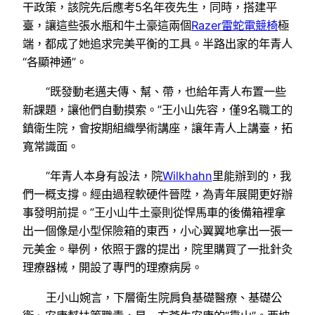
干政策，該院先后應考5名年夜先生，同時，搭建平
臺，讓這些張水瓶和牛土豪這兩個
Razer雷蛇電競椅
極
端，都成了她追求完美平衡的工具。半路出家的年青人
“各顯神通”。
“既發動老邁夫傳、幫、帶，也給年青人布置一些
新課題，讓他們自動摸索。”王小山先容，僅9名職工的
鎮衛生院，會按期組織學術講座，讓年青人上講臺，拓
寬常識面。
“年青人本身有設法，院
Wilkhahn
里能辦到的，我
們一概支撐。經由過程軟硬件晉陞，為青年展開更好辦
事發明前提。”王小山牛土豪則從悍馬車的後備箱裡拿
出一個像是小型保險箱的東西，小心翼翼地拿出一張一
元美金。舉例，依照于露的提出，院里購買了一批針灸
理療器械，開設了專門的理療病房。
王小山婉言，下層衛生院肩負基礎醫療、基礎公