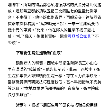
咖啡館，所有的物品都必須遵循嚴格的黃金分割比例擺
放，連咖啡豆都必須以五點三比四點七的重量比例混
合。不由得了，他坐班車到省界，再轉公交，往陜西省
寶雞市鳳縣看病。“延誤時光不說，一來一往起碼要花
幾十元的車資。”比來，他在鄰人的推舉下找于露扎
針，“扎了幾天，後果其實好，還省
震旦辦公家具
了不
少錢”。
下層衛生院注進新穎“血液”
聽到病人的稱贊，西坡中間衛生院院長王小山心
里有滿滿的“成績感”。他告知記者，此前，西坡中間衛
生院和年夜大都鄉鎮衛生院一樣，存在人力資本缺乏、
醫務職員專門研究技巧程度較低、基本舉措措施不完美
等題目，“本地群眾更信賴裡面的年夜病院，衛生院成
長寸步難行”。
近兩年，根據下層衛生專門研究技巧職員僱用相