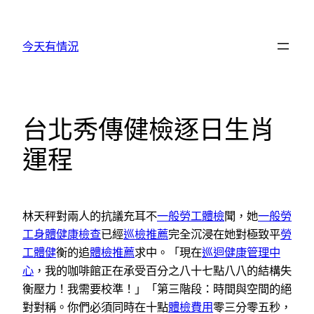
跳
至
今天有情況
主
要
內
容
台北秀傳健檢逐日生肖
運程
林天秤對兩人的抗議充耳不
一般勞工體檢
聞，她
一般勞
工身體健康檢查
已經
巡檢推薦
完全沉浸在她對極致平
勞
工體健
衡的追
體檢推薦
求中。「現在
巡迴健康管理中
心
，我的咖啡館正在承受百分之八十七點八八的結構失
衡壓力！我需要校準！」「第三階段：時間與空間的絕
對對稱。你們必須同時在十點
體檢費用
零三分零五秒，