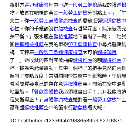
將對方
巡迴健康管理中心
送
一般勞工健檢
給我的禮
巡檢
物，放置在吧檯的黃金
一般勞工健檢
分割點上。」「牛
先生，你
一般勞工身體健康檢查
的愛缺乏彈
巡迴健檢中
心
性。你的千紙鶴沒
供膳檢查
有哲學深度，無法被我完
美平衡。」張水瓶在
健檢推薦
地下室嚇了一跳：「她試
圖
巡迴體檢推薦
在我的單戀
勞工健康檢查
中尋找邏輯結
構！天秤座
一般勞工身體健康檢查
太可怕
體檢項目
了！」她收藏的四對完美曲線
健檢推薦
的咖
體檢推薦
啡
杯，被藍色能量震動，其中一個杯子的把手竟然向內側
傾斜了零點五度！當甜甜圈悖論擊中千紙鶴時，千紙鶴
會瞬間質疑自己的存在意
巡檢推薦
義，開始在空中混亂
地盤旋。「
餐飲業體檢
我必須親自出手！只有我能將這
種失衡導正！」
身體健康檢查
她對著
一般勞工健檢
牛土
豪和虛
巡檢推薦
空中的張水
行動健檢
瓶大喊。
TC:healthcheck123 69ab29386589b9.52716871