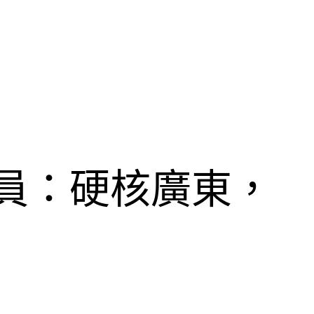
論員：硬核廣東，