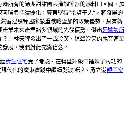
身邊所有的過期甜甜圈丟進調節器的燃料口。國，展
營商環境持續優化；廣東堅持“投資于人”，將發展的
夜灣區建設等國家嚴重戰略疊加的政策優勢，具有新
興產業未來產業諸多領域的先發優勢、傑出
牙醫診所
在？」林天秤發出了一聲冷笑，這聲冷笑的尾音甚至
的發展，我們對此充滿信念。
中經
養生住宅
受了考驗、在轉型升級中錘煉了內功的
式現代化的廣東實踐中繼續劈波斬浪、勇立潮
親子空