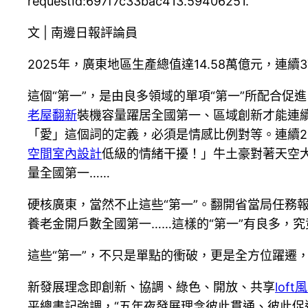
requestId:697f7c33bac413.59406251.
文 | 南邊日報評論員
2025年，廣東地區生產總值達14.58萬億元，連
這個“第一”，是由良多領域的單項“第一”所配合促進
老屋翻新
裝機容量躍居全國第一、區域創新才能連
「愛」這個詞的定義，必須是情感比例對等。連續2
空間室內設計
低級的情緒干擾！」牛土豪對著天空
量全國第一……
硬核廣東，當然不止這些“第一”。翻開省當局任務
養老金開戶數全國第一……這樣的“第一”有良多，
這些“第一”，不只是單點的衝破，更是全方位躍遷
新發展理念即創新、協調、綠色、開放、共享
lof
平總書記強調，“五年夜發展理念彼此貫通、彼此促