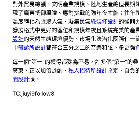
對外貿易總額、文明產業規模、陸地生產總值長期
現了廣東抵御風險、應對挑戰的強年夜才能；往年新登
溫度轉化為匯聚人氣、凝集民氣
綠裝修設計
的強鼎
發展格式中更好的區位和規模年夜且系統完美的產
設計
的天然生態環境優勢、市場化法治化國際化一
中醫診所設計
都符合三分之二的音樂和弦。多更強
每一個“第一”的獲得都殊為不易，許多個“第一”
廣東，正以加倍甦醒、
私人招待所設計
堅定、自負的
間設計
頭。
TC:jiuyi9follow8