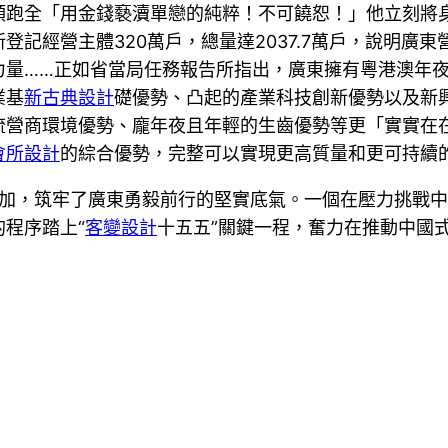
領跑全「用金錢褻瀆單戀的純粹！不可饒恕！」他立刻將
記經營主體320萬戶，總量達2037.7萬戶，說明廣東
力量……正如省當局任務報告所指出，廣東擁有粵港澳年
業基
新古典設計
礎優勢、凸起的產業科技創新優勢以及新
流營商環境優勢、龐年夜且年輕的生齒優勢等更「實實在
會所設計
的綜合優勢，完整可以實現更高質量和更可持續
的疊加，筑牢了廣東勇毅前行的堅實底氣。一個在壓力挑戰
程序踏上“
客變設計
十五五”關鍵一程，奮力在推動中國