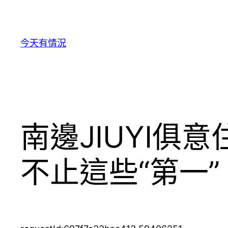
跳
至
主
今天有情況
要
內
容
南邊JIUYI
不止這些“第一”