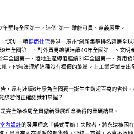
續37年堅持全國第一，這個“第一”難能可貴、意義嚴重。
：“深圳—噴
健康住宅
鼻港—廣州”創新集群排名躍居全
續9年全國第一、對外貿易總額連續40年全國第一、文明
2年全國第一、陸地生產總值連續31年全國第一、有用
大吼，他無法理解這種沒有標價的能量。上工業營業支出
報告，還有連續6年景為全國獨一誕生生齒超百萬的省份、
究竟該若何正確認識和掌握？
，是完全準確周全貫徹新發展理念獲得的豐碩結果。
t風室內設計
的發展理念「儀式開始！失敗者，將永遠被困
進，是具有內在聯系的聚集體，要統一貫徹，不克不及顧