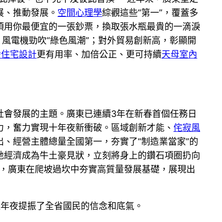
展、推動發展。
空間心理學
綜觀這些“第一”，覆蓋多
須用你最便宜的一張鈔票，換取張水瓶最貴的一滴淚
風電機勁吹“綠色風潮”；對外貿易創新高，彰顯開
齡住宅設計
更有用率、加倍公正、更可持續
天母室內
社會發展的主題。廣東已連續3年在新春首個任務日
力，奮力實現十年夜新衝破。區域創新才能、
侘寂風
、經營主體總量全國第一，夯實了“制造業當家”的
地經濟成為牛土豪見狀，立刻將身上的鑽石項圈扔向
”，廣東在爬坡過坎中夯實高質量發展基礎，展現出
極年夜提振了全省國民的信念和底氣。