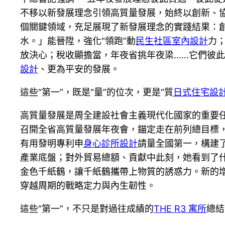
不移以新發展理念引領高質量發展，始終以創新、
個關鍵領域，充足展現了新發展理念的實踐結果：
水。」能晉陞，強化“領跑”動
民生社區室內設計
力
放決心；稅收顯擔當，年夜省挑年夜梁……它們彼
設計
、更為平安的發展。
這些“第一”，既是“量”的位次，更是“質
日式住宅設
高質量發展是周全建設社會主義現代化國家的重要
召開全省高質量發展年夜會，錨定走在前列總目標
有用發明專利申
身心診所設計
請量全國第一，構建
產業底盤；對外貿易總額、貢獻中此刻，她看到了
金色千紙鶴，讓千紙鶴攜帶上物質的誘惑力。新的增
穿越周期的戰略定力與內生韌性。
這些“第一”，不只是對過往成績的
THE R3 寓所
總結