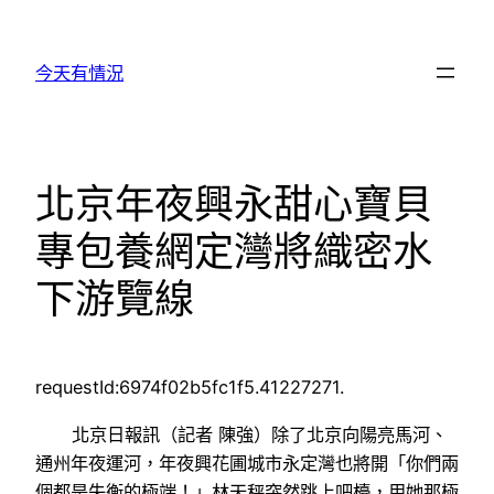
跳
至
今天有情況
主
要
內
容
北京年夜興永甜心寶貝
專包養網定灣將織密水
下游覽線
requestId:6974f02b5fc1f5.41227271.
北京日報訊（記者 陳強）除了北京向陽亮馬河、
通州年夜運河，年夜興花圃城市永定灣也將開「你們兩
個都是失衡的極端！」林天秤突然跳上吧檯，用她那極