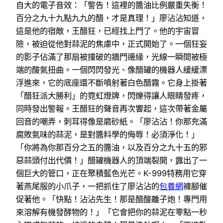
自大的電子音效：「警告！這裡的醬油比例嚴重失衡！
百分之九十九點九九的醋，才是真理！」廖沾沾知道，
這是他的宿敵，王醋狂，已經找上門了。他的宇宙冒
險，被迫從他對蒜泥的焦慮中，正式開始了。一個狂妄
的影子佔滿了那扇被撞破的牆門邊緣，光線一瞬間被極
端的酸氣扭曲。一個閃閃發光、像醋罐的機器人緩緩漂
浮進來，它的底座還不斷噴射著白色醋霧。它身上掛著
「醋狂派大勝利」的霓虹燈牌，閃爍得讓人眼睛發疼，
同時發出警報。王醋狂的聲音再次響起，這次帶著金屬
回音的嘲弄，刺耳得像是磨砂紙。「廖沾沾！你那充滿
腐敗氣味的蒜泥，是對醬料學的侮辱！必須淨化！」
「你將為你那百分之五的醬油，以及百分之九十五的邪
惡蒜頭付出代價！」醋罐機器人的頂端裂開，露出了一
個巨大的管口，正在聚積藍色光芒。K-999特務用它穿
著燕尾服的小爪子，一把抓住了廖沾沾的
包養網
褲腳催
促著他。「快點！沾沾先生！那是醋酸離子炮！專門用
來溶解有機發酵物的！」「它會把你的蒜泥在零點一秒