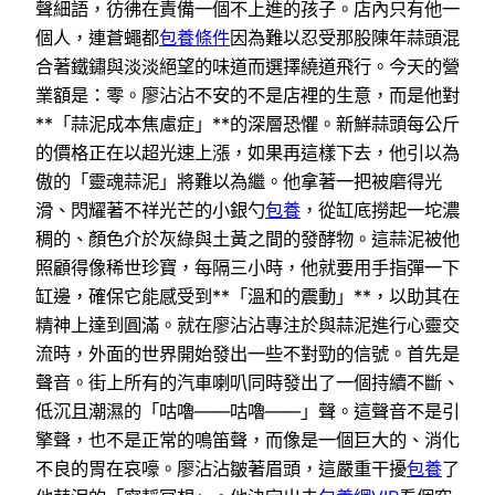
聲細語，彷彿在責備一個不上進的孩子。店內只有他一
個人，連蒼蠅都
包養條件
因為難以忍受那股陳年蒜頭混
合著鐵鏽與淡淡絕望的味道而選擇繞道飛行。今天的營
業額是：零。廖沾沾不安的不是店裡的生意，而是他對
**「蒜泥成本焦慮症」**的深層恐懼。新鮮蒜頭每公斤
的價格正在以超光速上漲，如果再這樣下去，他引以為
傲的「靈魂蒜泥」將難以為繼。他拿著一把被磨得光
滑、閃耀著不祥光芒的小銀勺
包養
，從缸底撈起一坨濃
稠的、顏色介於灰綠與土黃之間的發酵物。這蒜泥被他
照顧得像稀世珍寶，每隔三小時，他就要用手指彈一下
缸邊，確保它能感受到**「溫和的震動」**，以助其在
精神上達到圓滿。就在廖沾沾專注於與蒜泥進行心靈交
流時，外面的世界開始發出一些不對勁的信號。首先是
聲音。街上所有的汽車喇叭同時發出了一個持續不斷、
低沉且潮濕的「咕嚕——咕嚕——」聲。這聲音不是引
擎聲，也不是正常的鳴笛聲，而像是一個巨大的、消化
不良的胃在哀嚎。廖沾沾皺著眉頭，這嚴重干擾
包養
了