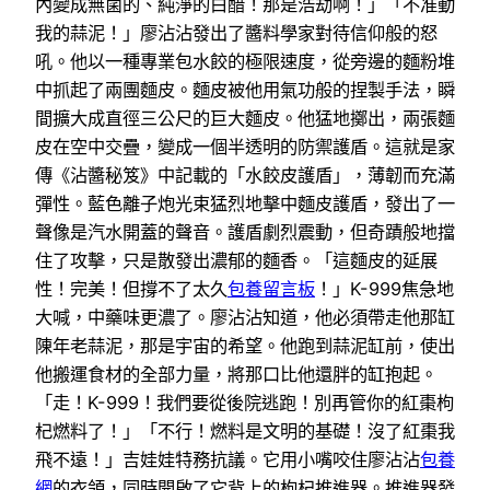
內變成無菌的、純淨的白醋！那是浩劫啊！」「不准動
我的蒜泥！」廖沾沾發出了醬料學家對待信仰般的怒
吼。他以一種專業包水餃的極限速度，從旁邊的麵粉堆
中抓起了兩團麵皮。麵皮被他用氣功般的捏製手法，瞬
間擴大成直徑三公尺的巨大麵皮。他猛地擲出，兩張麵
皮在空中交疊，變成一個半透明的防禦護盾。這就是家
傳《沾醬秘笈》中記載的「水餃皮護盾」，薄韌而充滿
彈性。藍色離子炮光束猛烈地擊中麵皮護盾，發出了一
聲像是汽水開蓋的聲音。護盾劇烈震動，但奇蹟般地擋
住了攻擊，只是散發出濃郁的麵香。「這麵皮的延展
性！完美！但撐不了太久
包養留言板
！」K-999焦急地
大喊，中藥味更濃了。廖沾沾知道，他必須帶走他那缸
陳年老蒜泥，那是宇宙的希望。他跑到蒜泥缸前，使出
他搬運食材的全部力量，將那口比他還胖的缸抱起。
「走！K-999！我們要從後院逃跑！別再管你的紅棗枸
杞燃料了！」「不行！燃料是文明的基礎！沒了紅棗我
飛不遠！」吉娃娃特務抗議。它用小嘴咬住廖沾沾
包養
網
的衣領，同時開啟了它背上的枸杞推進器。推進器發