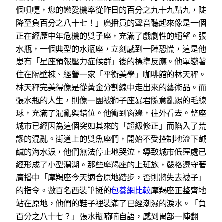
個噴嚏，您的戀愛機率從昨日的百分之九十九點九，陡
降至負百分之八十七！」廣播員的聲音聽起來像是一個
正在經歷中年危機的雙子座，充滿了戲劇性的絕望。張
水瓶，一個典型的水瓶座，立刻感到一陣恐慌，這是他
患有「星座預報壓力症候群」後的標準反應。他單戀著
住在隔壁棟、經營一家「平衡美學」咖啡館的林天秤。
林天秤完美得像是從黃金分割線中走出來的藝術品。而
張水瓶的人生，則像一團被獅子座暴君隨意亂踢的毛線
球，充滿了混亂與錯位。他衝到窗邊，往外看去。整座
城市已經因為這個突如其來的「超級修正」而陷入了荒
謬的混亂。街道上的雙魚座們，開始不受控制地流下鹹
鹹的海水淚，他們無法停止地哭泣，導致城市低窪處已
經形成了小型潟湖。那些摩羯座的上班族，嚴格遵守著
廣播中「摩羯座今天適合原地踏步，否則將失去襪子」
的指令。數百名西裝筆挺的
包養網比較
摩羯座正整齊地
站在原地，他們的鞋子裡裝滿了已經潮濕的淚水。「負
百分之八十七？」張水瓶喃喃自語，感到胃部一陣翻