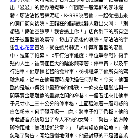
出「滋滋」的輕微煎煮聲，伴隨著一股濃郁的蔘味爆
發。廖沾沾抱著蒜泥缸、K-999咬著他，一起從撞出來
的洞口衝向後院。王醋狂的醋罐機器人發出尖叫：「別
想逃！醬油黨餘孽！我會追上你！」店內剩下的所有空
盤子被醋酸氣波震碎，發出了最後的哀鳴。廖沾沾的宇
宙
甜心花園
冒險，就在這片蒜泥、中藥和醋酸的混亂
中，拉開了帷幕。《平行泊車維度：車位爭奪戰》何手
殘的人生，被兩個巨大的陰影籠罩著：停車費，以及平
行泊車。他那輛老舊的掀背車，彷彿繼承了他所有的駕
駛焦慮，從未在他需要時提供過任何幫助。今天，他面
臨的是城市傳說中最恐怖的挑戰，一條夾在理髮店與一
間專賣金屬雕像的畫廊之間的窄巷。一個看起來比他車
子尺寸小上三十公分的停車格，上面還灑著一層可疑的
白色粉末。何手殘深吸一口氣。將車子打了倒檔。他的
車載語音系統發出了令人不快的女聲：「警告，後方障
礙物距離：無限趨近於零。」「請考慮放棄治療。」他
忽略了警告，開始緩慢地倒車。他最討厭的不是語音系