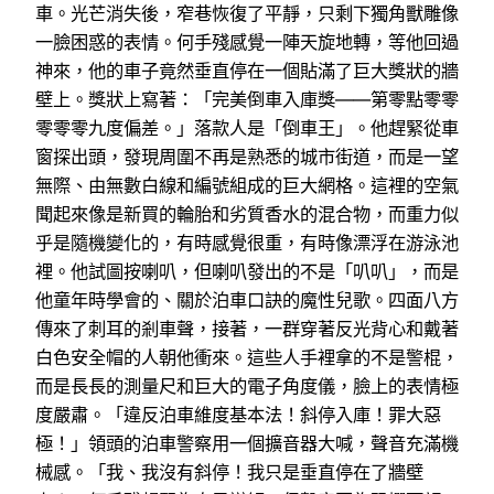
車。光芒消失後，窄巷恢復了平靜，只剩下獨角獸雕像
一臉困惑的表情。何手殘感覺一陣天旋地轉，等他回過
神來，他的車子竟然垂直停在一個貼滿了巨大獎狀的牆
壁上。獎狀上寫著：「完美倒車入庫獎——第零點零零
零零零九度偏差。」落款人是「倒車王」。他趕緊從車
窗探出頭，發現周圍不再是熟悉的城市街道，而是一望
無際、由無數白線和編號組成的巨大網格。這裡的空氣
聞起來像是新買的輪胎和劣質香水的混合物，而重力似
乎是隨機變化的，有時感覺很重，有時像漂浮在游泳池
裡。他試圖按喇叭，但喇叭發出的不是「叭叭」，而是
他童年時學會的、關於泊車口訣的魔性兒歌。四面八方
傳來了刺耳的剎車聲，接著，一群穿著反光背心和戴著
白色安全帽的人朝他衝來。這些人手裡拿的不是警棍，
而是長長的測量尺和巨大的電子角度儀，臉上的表情極
度嚴肅。「違反泊車維度基本法！斜停入庫！罪大惡
極！」領頭的泊車警察用一個擴音器大喊，聲音充滿機
械感。「我、我沒有斜停！我只是垂直停在了牆壁