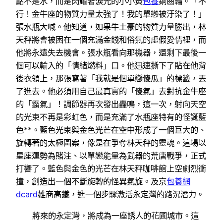
點不是水，而是閃耀著淚光的小小黃
包養
銅齒輪。「不
行！金牛座的物質力量太強了！我的單戀被汙染了！」
張水瓶大喊。他知道，如果牛土豪的物質力量勝出，林
天秤將會被困在一個充滿金錢和俗氣的虛假愛情裡，而
他將永遠失去機會。張水瓶看向那機器，還剩下最後一
個可以輸入的「情緒燃料」口。他迅速撕下了貼在他背
後衣領上，那張寫著「我就是個單戀傻瓜」的標籤，丟
了進去。他必須用自己最真實的「傻氣」去對抗金牛座
的「霸氣」！調節器再次發出轟鳴，這一次，射向天空
的光束不再是彩虹色，而是充滿了水瓶座特有的怪誕藍
色**。藍色光束與金色光芒在空中形成了一個巨大的、
旋轉著的太極圖案，像是在爭奪林天秤的靈魂。這場以
星座運勢為賭注、以單戀能量為武器的荒唐戰爭，正式
打響了。藍色與金色的光芒在林天秤咖啡館上空劇烈衝
撞，創造出一個不斷旋轉的怪異氣旋。及京
包養網
dcard
雄商高鐵，進一個步驟激活永定灣的路況潛力。
將來的永定灣，將成為一座誘人的花圃城市。這