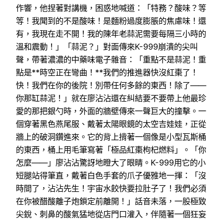
作響，他捏著對講機，困惑地喊道：「特務？酸味？等
等！我聞到的不是酸味！是麵粉過度膨脹的焦慮味！還
有，我現在走不開！我的陳年老蒜泥需要每隔三小時的
溫和震動！」「蒜泥？」對面傳來K-999崩潰的尖叫
聲，帶著濃濃的中藥味電子雜音：「重點不是蒜泥！重
點是**時空正在彎曲！**我們的推進器快沒紅棗了！
快！我們在你的後院！別帶任何多餘的東西！除了——
你那缸蒜泥！」就在廖沾沾還在糾結要不要帶上他最珍
愛的那把銀勺時，外面的牆壁傳來一聲巨大的撞擊。一
個穿著黑色燕尾服、戴著太陽眼鏡的太空吉娃娃，正從
牆上的破洞鑽進來。它的背上揹著一個像是小型瓦斯桶
的東西，桶上用毛筆寫著「極品紅棗枸杞燃料」。「你
怎麼——」廖沾沾驚訝地瞪大了眼睛。K-999用它的小
短腿站得筆直，戴著白色手套的爪子優雅地一揮：「沒
時間了，沾沾先生！宇宙水餃快要拉肚子了！我們必須
在你被醋酸離子炮鎖定前離開！」話音未落，一股極致
尖銳、刺鼻的酸氣猛地從店門口灌入，伴隨著一個狂妄