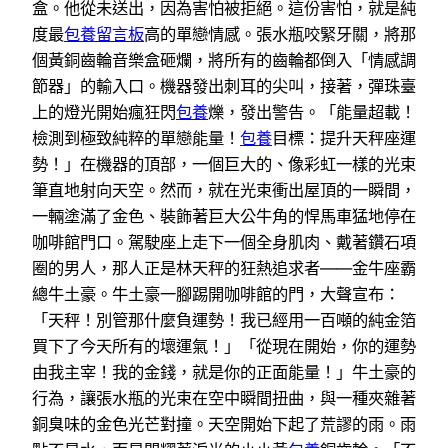
盒。他從未送出，因為害怕被拒絕。這份害怕，就是純
度最
包養留言板
高的單戀情感。張水瓶咬緊牙關，將那
個黃銅齒輪音樂盒砸爛，將所有的齒輪都倒入「情感調
節器」的輸入口。機器發出刺耳的尖叫，接著，彈珠臺
上的燈光開始瘋狂閃
包養
爍，發出警告。「能量超載！
檢測到極致純粹的單戀能量！
包養
目標：提升天秤座運
勢！」在機器的頂部，一個巨大的、像彩虹一樣的光束
筆直地射向天空。然而，就在光束衝出屋頂的一瞬間，
一輛塗滿了金色、裝飾著巨大公牛角的悍馬車猛地停在
咖啡館門口。駕駛座上走下一個全身肌肉、戴著鑽石項
圈的男人，那人正是林天秤的狂熱追求者——金牛座霸
總牛土豪。牛土豪一腳踢開咖啡館的門，大聲宣布：
「天秤！別管那什麼負運勢！我已經用一百噸的純金箔
買下了今天所有的壞運氣！」「從現在開始，你的運勢
由我主宰！我的金錢，就是你的正面能量！」牛土豪的
行為，讓張水瓶的光束在空中瞬間扭曲，與一種夾雜著
銅臭味的金色光芒對撞。天空開始下起了荒謬的雨。雨