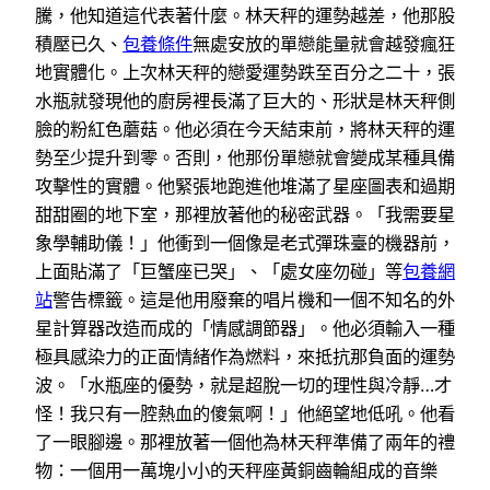
騰，他知道這代表著什麼。林天秤的運勢越差，他那股
積壓已久、
包養條件
無處安放的單戀能量就會越發瘋狂
地實體化。上次林天秤的戀愛運勢跌至百分之二十，張
水瓶就發現他的廚房裡長滿了巨大的、形狀是林天秤側
臉的粉紅色蘑菇。他必須在今天結束前，將林天秤的運
勢至少提升到零。否則，他那份單戀就會變成某種具備
攻擊性的實體。他緊張地跑進他堆滿了星座圖表和過期
甜甜圈的地下室，那裡放著他的秘密武器。「我需要星
象學輔助儀！」他衝到一個像是老式彈珠臺的機器前，
上面貼滿了「巨蟹座已哭」、「處女座勿碰」等
包養網
站
警告標籤。這是他用廢棄的唱片機和一個不知名的外
星計算器改造而成的「情感調節器」。他必須輸入一種
極具感染力的正面情緒作為燃料，來抵抗那負面的運勢
波。「水瓶座的優勢，就是超脫一切的理性與冷靜…才
怪！我只有一腔熱血的傻氣啊！」他絕望地低吼。他看
了一眼腳邊。那裡放著一個他為林天秤準備了兩年的禮
物：一個用一萬塊小小的天秤座黃銅齒輪組成的音樂