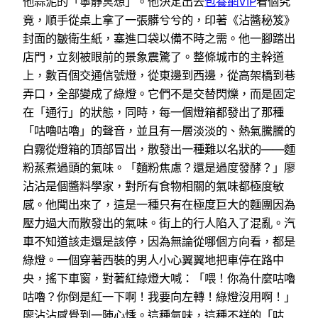
他蒜泥的「寧靜冥想」。他決定出去
包養網VIP
看個究
竟，順手從桌上拿了一張髒兮兮的，印著《沾醬秘笈》
封面的皺衛生紙，塞進口袋以備不時之需。他一腳踏出
店門，立刻被眼前的景象震驚了。整條城市的主幹道
上，數百個交通信號燈，從東邊到西邊，從高架橋到巷
弄口，全部變成了綠燈。它們不是交替閃爍，而是固定
在「通行」的狀態，同時，每一個燈箱都發出了那種
「咕嚕咕嚕」的聲音，並且有一層淡淡的、熱氣騰騰的
白霧從燈箱的頂部冒出，散發出一種難以名狀的——麵
粉蒸煮過頭的氣味。「麵粉焦慮？還是過度發酵？」廖
沾沾是個醬料學家，對所有食物相關的氣味都極度敏
感。他聞出來了，這是一種只有在極度巨大的麵團因為
壓力過大而散發出的氣味。街上的行人陷入了混亂。汽
車不知道該走還是該停，因為無論從哪個方向看，都是
綠燈。一個穿著西裝的男人小心翼翼地把車停在路中
央，搖下車窗，對著紅綠燈大喊：「喂！你為什麼咕嚕
咕嚕？你倒是紅一下啊！我要向左轉！綠燈沒用啊！」
廖沾沾感覺到一陣心悸。這種氣味，這種不祥的「咕