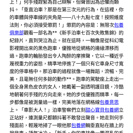
上！」何手殘趕緊為自己辯解，但聲音因為恐懼而顫
抖。「垂直泊車？那是在第三次元的行為，在這裡，你
的車體與停車線的夾角是——八十九點七度！按照維度
法則，你必須接受懲罰！」懲罰的內容是：無限次
包養
俱樂部
觀看一部名為**《新手泊車七百次失敗集錦》的
紀錄片，直到哭泣為止。就在這時，一輛像是從科幻電
影裡開出來的黑色跑車，優雅地從網格的邊緣漂移而
過。跑車的輪胎發出令人陶醉的摩擦聲，它以一種近乎
蔑視重力的姿態，精準地停進了一個只有它車身尺寸寬
度的停車格中。那泊車的過程就像一場舞蹈，流暢、完
美，且毫無任何多餘的動作**。跑車的駕駛座上走出一
個全身黑色皮衣的女人，她戴著一副透明護目鏡，冷酷
地朝著何手殘的方向走來。她的步伐優雅而精準，每一
步都像是被測量過一樣，完美地落在網格線
包養意思
上。「車影大人！」泊車警察們立刻
甜心寶貝包養網
立
正站好，連測量尺都顫抖著不敢發出聲音。她走到何手
殘面前，輕蔑地掃了一眼他那
包養網
輛垂直貼在牆上的