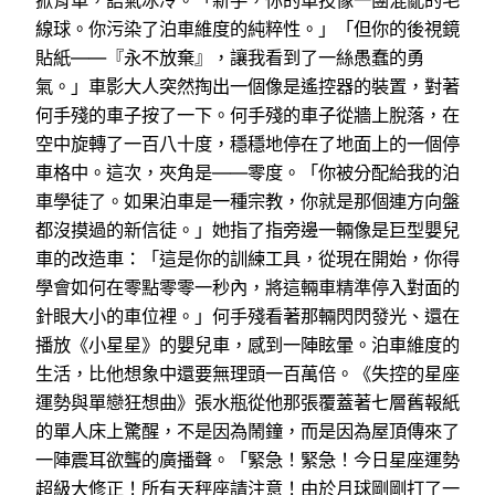
掀背車，語氣冰冷。「新手，你的車技像一團混亂的毛
線球。你污染了泊車維度的純粹性。」「但你的後視鏡
貼紙——『永不放棄』，讓我看到了一絲愚蠢的勇
氣。」車影大人突然掏出一個像是遙控器的裝置，對著
何手殘的車子按了一下。何手殘的車子從牆上脫落，在
空中旋轉了一百八十度，穩穩地停在了地面上的一個停
車格中。這次，夾角是——零度。「你被分配給我的泊
車學徒了。如果泊車是一種宗教，你就是那個連方向盤
都沒摸過的新信徒。」她指了指旁邊一輛像是巨型嬰兒
車的改造車：「這是你的訓練工具，從現在開始，你得
學會如何在零點零零一秒內，將這輛車精準停入對面的
針眼大小的車位裡。」何手殘看著那輛閃閃發光、還在
播放《小星星》的嬰兒車，感到一陣眩暈。泊車維度的
生活，比他想象中還要無理頭一百萬倍。《失控的星座
運勢與單戀狂想曲》張水瓶從他那張覆蓋著七層舊報紙
的單人床上驚醒，不是因為鬧鐘，而是因為屋頂傳來了
一陣震耳欲聾的廣播聲。「緊急！緊急！今日星座運勢
超級大修正！所有天秤座請注意！由於月球剛剛打了一