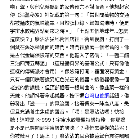
嚕」聲，與他兒時聽到的家傳預言不謀而合。他想起家
傳《沾醬秘笈》裡記載的第一句：「當世間萬物的交通
都被麵皮的氣味籠罩，且燈號恒綠、聲如湯沸時，便是
宇宙水餃臨界點到來之時。」「七點五個地球年…怎麼
這麼快？」廖沾沾猛地衝回店裡，衝到後廚，打開了一
個藏在舊冰櫃後面的暗門。暗門裡放著一個老舊的、像
是古代金屬保險箱的東西。他輸入了密碼：「一醬二醋
三油四辣五蒜泥」（這是醬料界的基礎公式，只有像他
這樣的傳統派才會用）。保險箱打開，裡面沒有黃金，
只有一個閃爍著詭異紅色光芒的儀器。這儀器很像一個
老式的對講機，但頂部插著一根彎曲的、像韭菜一樣的
天線。他顫抖著拿起儀器，按下通
台灣包養網
話鈕。儀
器發出「滋——」的電流聲，接著傳來一陣高八度、急
促且充滿養生焦慮的聲音。「喂！是廖沾沾嗎！快接
聽！這裡是 K-999！宇宙水餃聯盟特級特務！你那邊
是不是已經聞到宇宙級的酸味了？我們需要你的蒜泥！
你被徵召了！馬上！」廖沾沾的耳朵被這聲音震得嗡嗡