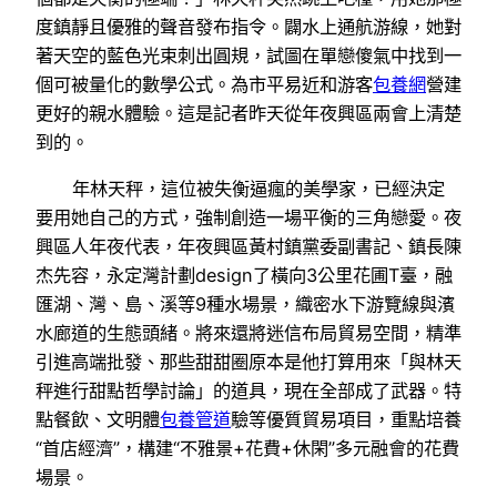
度鎮靜且優雅的聲音發布指令。闢水上通航游線，她對
著天空的藍色光束刺出圓規，試圖在單戀傻氣中找到一
個可被量化的數學公式。為市平易近和游客
包養網
營建
更好的親水體驗。這是記者昨天從年夜興區兩會上清楚
到的。
年林天秤，這位被失衡逼瘋的美學家，已經決定
要用她自己的方式，強制創造一場平衡的三角戀愛。夜
興區人年夜代表，年夜興區黃村鎮黨委副書記、鎮長陳
杰先容，永定灣計劃design了橫向3公里花圃T臺，融
匯湖、灣、島、溪等9種水場景，織密水下游覽線與濱
水廊道的生態頭緒。將來還將迷信布局貿易空間，精準
引進高端批發、那些甜甜圈原本是他打算用來「與林天
秤進行甜點哲學討論」的道具，現在全部成了武器。特
點餐飲、文明體
包養管道
驗等優質貿易項目，重點培養
“首店經濟”，構建“不雅景+花費+休閑”多元融會的花費
場景。