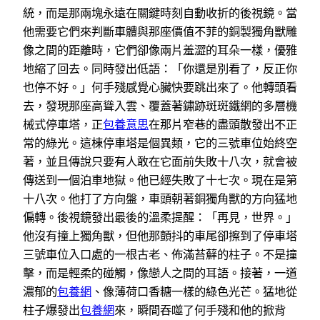
統，而是那兩塊永遠在關鍵時刻自動收折的後視鏡。當
他需要它們來判斷車體與那座價值不菲的銅製獨角獸雕
像之間的距離時，它們卻像兩片羞澀的耳朵一樣，優雅
地縮了回去。同時發出低語：「你還是別看了，反正你
也停不好。」何手殘感覺心臟快要跳出來了。他轉頭看
去，發現那座高聳入雲、覆蓋著鏽跡斑斑鐵網的多層機
械式停車塔，正
包養意思
在那片窄巷的盡頭散發出不正
常的綠光。這棟停車塔是個異類，它的三號車位始終空
著，並且傳說只要有人敢在它面前失敗十八次，就會被
傳送到一個泊車地獄。他已經失敗了十七次。現在是第
十八次。他打了方向盤，車頭朝著銅獨角獸的方向猛地
偏轉。後視鏡發出最後的溫柔提醒：「再見，世界。」
他沒有撞上獨角獸，但他那顫抖的車尾卻擦到了停車塔
三號車位入口處的一根古老、佈滿苔蘚的柱子。不是撞
擊，而是輕柔的碰觸，像戀人之間的耳語。接著，一道
濃郁的
包養網
、像薄荷口香糖一樣的綠色光芒。猛地從
柱子爆發出
包養網
來，瞬間吞噬了何手殘和他的掀背