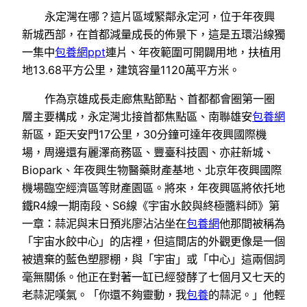
永定灣在哪？這片區域緊鄰永定河，位于年夜興
新城西部，在首都減量成長的佈景下，這是五環沿線獨
一集中
包養網ppt
連片、年夜範圍可開闢用地，扶植用
地13.68平方公里，建筑容量1120萬平方米。
作為京雄成長走廊焦點節點、首都都會圈第一圈
層主要構成，永定灣北接首都焦點區、南聯雄安
包養網
新區，距天安門17公里，30分鐘可達年夜興國際機
場，周邊還有麗澤商務區、豐臺科技園、亦莊新城、
Biopark、年夜興生物醫藥財產基地、北京年夜興國際
機場臨空經濟區等財產園區。將來，年夜興區將依托地
鐵R4線一期南段、S6線《宇宙水餃與終極醬料師》第
一章：蒜泥與末日預兆廖沾沾坐在
包養網
他那間被稱為
「宇宙水餃中心」的店裡，但這間店的外觀更像是一個
被遺棄的藍色塑膠棚，與「宇宙」或「中心」這兩個詞
毫無關係。他正在對著一缸已經發酵了七個月又七天的
老蒜泥嘆氣。「你還不夠靈動，我
包養
的蒜泥。」他輕