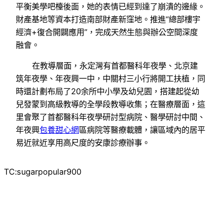
平衡美學吧檯後面，她的表情已經到達了崩潰的邊緣。
財產基地等資本打造南部財產新窪地。推進“總部樓宇
經濟+復合開闢應用”，完成天然生態與辦公空間深度
融會。
在教導層面，永定灣有首都醫科年夜學、北京建
筑年夜學、年夜興一中，中關村三小行將開工扶植，同
時還計劃布局了20余所中小學及幼兒園，搭建起從幼
兒發蒙到高級教導的全學段教導收集；在醫療層面，這
里會聚了首都醫科年夜學研討型病院、醫學研討中間、
年夜興
包養甜心網
區病院等醫療載體，讓區域內的居平
易近就近享用高尺度的安康診療辦事。
TC:sugarpopular900