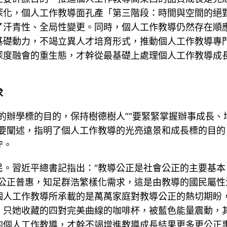
深化，個人工作教導面孔產「第三階段：時間與空間的絕
了汗青性、全局性變更。同時，個人工作教導仍然存在順
基礎動力，不竭立異人才培育形式，推動個人工作教導專
深度融會的重生態，才幹從最基礎上處理個人工作教導成
求
的辦學標的目的，保持樹德樹人”“要緊緊掌握辦事成長
主要闡述，指明了個人工作教導的光亮遠景和成長標的目
守。
民。習近平總書記指出：“教導公正是社會公正的主要基
大公正普惠，知足群浩繁樣化需求，這是由教導的國民屬
個人工作教導所承載的是萬萬家庭對教導公正的熱切期盼
，只她收藏的四對完美曲線的咖啡杯，被藍色能量震動，
的個人工作教導，才幹不竭增進教導成長結果更多更公正