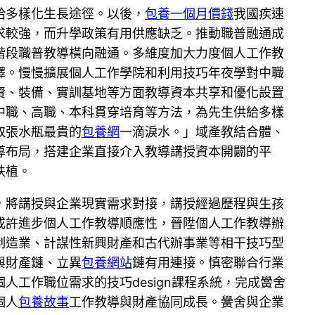
給多樣化生長途徑。以後，
包養一個月價錢
我國疾速
求較強，而升學政策有用供應缺乏。推動職普融通成
階段職普教導橫向融通。多維度加大力度個人工作教
擇。慢慢擴展個人工作學院和利用技巧年夜學對中職
資、裝備、實訓基地等方面教導資本共享和優化設置
中職、高職、本科貫穿培育等方法，為先生供給多樣
取張水瓶最貴的
包養網
一滴淚水。」域產教結合體、
導布局，搭建企業直接介入教導講授資本開闢的平
扶植。
，將講授與企業現實需求對接，講授經過歷程與生孩
或許進步個人工作教導順應性，晉陞個人工作教導辦
制造業、計謀性新興財產和古代辦事業等相干技巧型
與財產鏈、立異
包養網站
鏈有用連接。慎密聯合行業
工作職位需求的技巧design課程系統，完成黌舍
個人
包養故事
工作教導與財產協同成長。黌舍與企業