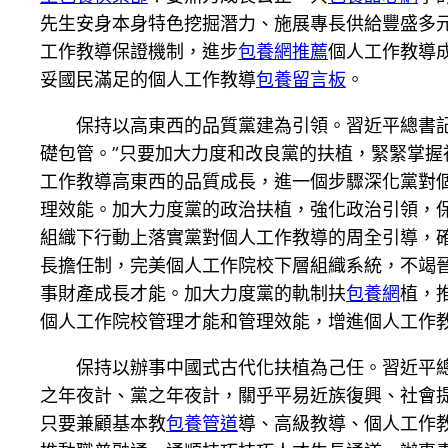
先生安身本身特色挖掘潛力、施展專長供給豐盛多
工作教導保證機制，進步
包養網推薦
個人工作教導
妥國民滿足的個人工作教導
包養留言板
。
保持以高東西的品質黨建為引領。習近平總書
礎包管。”只要加大力度和改良黨的扶植，緊緊掌
工作教導高東西的品質成長，進一個步驟深化黨對
理效能。加大力度黨的政治扶植，強化政治引領，
組織下行動上落實黨對個人工作教導的周全引導，
長擔任制，完美個人工作院校下層組織系統，不竭
事財產成長才能。加大力度黨的軌制扶
包養網
植，
個人工作院校管理才能和管理效能，增進個人工作
保持以辦事中國式古代化扶植為己任。習近平總
之年夜計、黨之年夜計，關乎平易近族復興、社會
只要兼顧基本教
包養管道
導、高級教導、個人工作