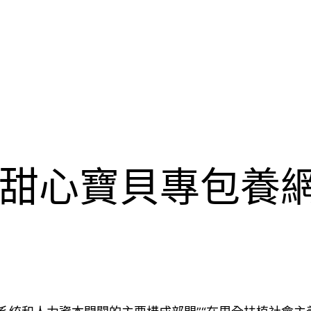
甜心寶貝專包養