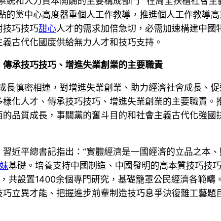
系統和人力資本開闢的主要構成部門”“在周全扶植社會
焦點的黨中心高度器重個人工作教導，推進個人工作教導高
對技巧技巧
甜心
人才的需求加倍急切，必需加速構建中國
主義古代化國度供給無力人才和技巧支持。
、傳承技巧技巧、增進失業創業的主要職責
成長慎密相連，對增進失業創業、助力經濟社會成長、促
多樣化人才、傳承技巧技巧、增進失業創業的主要職責。
東西的品質成長，事關黨的奮斗目的和社會主義古代化強國
習近平總書記指出：“實體經濟是一國經濟的立品之本、
妹
基礎。培養支持中國制造、中國發明的高本質技巧技
，共設置1400余個專門研究，基礎籠罩公民經濟各範
技巧立異才能、把握進步前輩制造技巧息爭決復雜工藝題