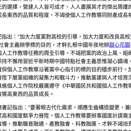
元的選擇，營建人人皆可成才、人人盡展其才的傑出周遭
成長東西的品質和程度，不竭使個人工作教導同財產成長
記指出：“加大力度黨對高校的引導，加大力度和改良高
握社會主義辦學標的目的，才幹扎根中國年夜地辦
甜心花園
個人工作教導任務的周全引導，不竭把黨的政治上風、組
保持不懈用習近平新時期中國特點社會主義思惟凝心鑄魂
確保個人工作教導沿著黨中心指引的標的目的穩步前行。
晉陞下層黨組織的凝集力和戰斗力，推動黨建與人才培育
推進個人工作院校嚴厲遵守《中華國民共和國個人工作教
教導高東西的品質成長。
書記指出：“要著眼古代化需求，順應生齒構造變更，兼
提高和國度競爭力晉陞。個人工作教導要辦事國度計謀需
教導，推動職普融通、產教融會、科教融匯，才幹不竭培