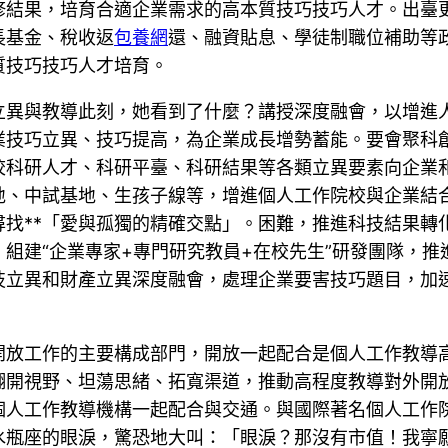
修結果，培育合適企業需求的高本質技巧技巧人才。出臺
長基金、稅收返
包養網
還、融資貼息、學徒制職位補助等
質技巧技巧人才培育。
立異與教導此刻，她看到了什麼？講授深度融會，以增進
業技巧立異、技巧提高，為企業成長增勢蓄能。要會聚科
校科研人才、科研平臺、科研結果等各類立異要素向企業
地、中試基地、生孩子線等，增進個人工作院校與企業結
尋找**「愛與孤獨的精確交點」。困難，推進科技結果轉
組建“企業專家+專門研究教員+在校先生”研發團隊，
技立異和財產立異深度融會，處理企業要害技巧題目，加
開放工作的主要構成部門，開放一起配合是個人工作教導
翻開視野、坦蕩思緒、拓寬渠道，推動高程度教導對外開
個人工作教導機構一起配合與交通。與國際著名個人工作
水瓶座的眼淚，驚恐地大叫：「眼淚？那沒有市值！我寧