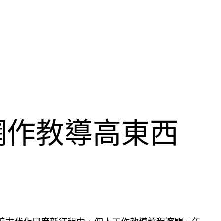
網作教導高東西