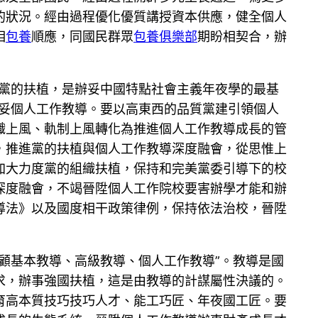
的狀況。經由過程優化優質講授資本供應，健全個人
相
包養
順應，同國民群眾
包養俱樂部
期盼相契合，辦
校黨的扶植，是辦妥中國特點社會主義年夜學的最基
妥個人工作教導。要以高東西的品質黨建引領個人
織上風、軌制上風轉化為推進個人工作教導成長的管
，推進黨的扶植與個人工作教導深度融會，從思惟上
加大力度黨的組織扶植，保持和完美黨委引導下的校
深度融會，不竭晉陞個人工作院校要害辦學才能和辦
導法》以及國度相干政策律例，保持依法治校，晉陞
顧基本教導、高級教導、個人工作教導”。教導是國
求，辦事強國扶植，這是由教導的計謀屬性決議的。
育高本質技巧技巧人才、能工巧匠、年夜國工匠。要