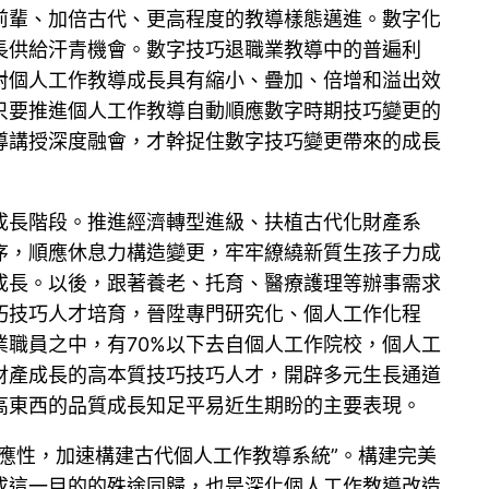
前輩、加倍古代、更高程度的教導樣態邁進。數字化
長供給汗青機會。數字技巧退職業教導中的普遍利
對個人工作教導成長具有縮小、疊加、倍增和溢出效
只要推進個人工作教導自動順應數字時期技巧變更的
導講授深度融會，才幹捉住數字技巧變更帶來的成長
成長階段。推進經濟轉型進級、扶植古代化財產系
序，順應休息力構造變更，牢牢繚繞新質生孩子力成
成長。以後，跟著養老、托育、醫療護理等辦事需求
巧技巧人才培育，晉陞專門研究化、個人工作化程
業職員之中，有70%以下去自個人工作院校，個人工
財產成長的高本質技巧技巧人才，開辟多元生長通道
高東西的品質成長知足平易近生期盼的主要表現。
應性，加速構建古代個人工作教導系統”。構建完美
成這一目的的殊途同歸，也是深化個人工作教導改造