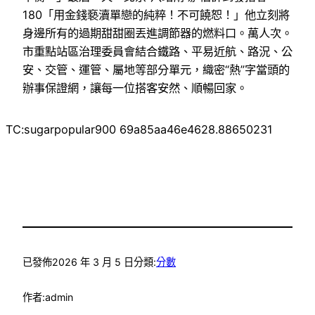
180「用金錢褻瀆單戀的純粹！不可饒恕！」他立刻將
身邊所有的過期甜甜圈丟進調節器的燃料口。萬人次。
市重點站區治理委員會結合鐵路、平易近航、路況、公
安、交管、運管、屬地等部分單元，織密“熱”字當頭的
辦事保證網，讓每一位搭客安然、順暢回家。
TC:sugarpopular900 69a85aa46e4628.88650231
已發佈
2026 年 3 月 5 日
分類:
分數
作者:
admin