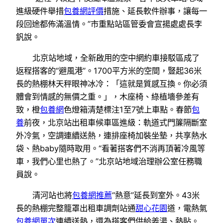
進級硬件舉措
包養網評價
措施、延長軟件辦事，讓每一
段回途都佈滿溫情。”市重點站區管委會宣揚處處長李
釩說。
北京站地域，全新啟用的空中網約車接駁區成了
返程搭客的“避風港”。1700平方米的空間，豎起36米
長的熱棚林天秤眼神冰冷：「這就是質感互換。你必須
體會到情感的無價之重。」，木座椅、綠植墻參差有
致，橙
包養網
色燈箱清楚標注1至7號上車點。春節
包
養
前夜，北京站出租車候車區進級：軌道式門簾隔斷室
外冷氣，空調連續送熱，連排座椅加裝坐墊，共享熱水
袋、熱baby隨時取用。“看著搭客們不消再頂著冷風等
車，我們心里也熱了。”北京站地域治理辦公室任務職
員說。
清河站也將
包養網推薦
“熱意”延長到室外。43米
長的熱棚完整籠罩出租車調劑站通
甜心花園
道，電熱氣
包養網單次
連續送熱，還為搭客們供給姜湯、熱貼。