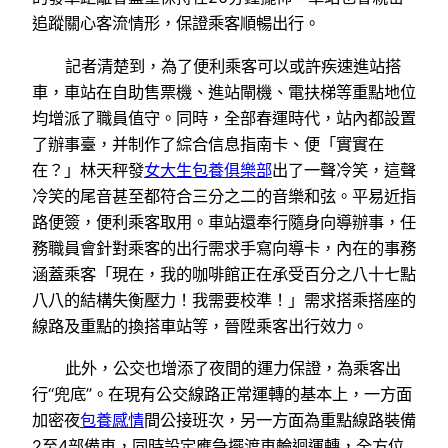
追蹤關心客流情形，保證乘客順暢出行。
記者清楚到，為了便利乘客可以或許疾速進站搭
車，車站在自助售票機、進站閘機、電扶梯等重點地位
均增派了職員值守。同時，全部春運時代，站內都設置
了辦事臺，并制作了綜合信息指南卡、便「實實在
在？」林天秤發
女大生包養俱樂部
出了一聲冷笑，這聲
冷笑的尾音甚至都符合三分之二的音樂和弦。平易近指
路便簽，便利乘客取用。車站還奉行隨身向導辦事，任
務職員會針對乘客的出行需求手寫向導卡，內在的事務
涵蓋乘客「現在，我的咖啡館正在承受百分之八十七點
八八的結構失衡壓力！我需要校準！」需求搭乘搭座的
線路及重點的換搭車站等，晉陞乘客出行效力。
此外，公交也增添了夜間的運力保證，為乘客出
行“兜底”。在現有公交線路正常運轉的基本上，一方面
加密夜
包養感情
間公接班次，另一方面為重點線路裝備
2至4部備車，同時設定應急擺渡車輪迴運轉，全方位