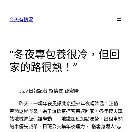
跳
至
今天有情況
主
要
內
容
“冬夜專包養很冷，但回
家的路很熱！”
北京日報記者 駱倩雯 孫宏陽
昨天，一場年夜風讓北京迎來年夜幅降溫。正值
春節返程岑嶺，為了讓抵京搭客疾速回家，各年夜火車
站地域進級保證舉動——地鐵加班加點運營、出租車網
約車優先派單、日班公交集年夜運力、“搭客身邊人”志