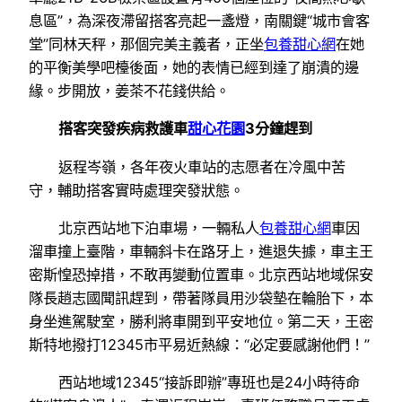
息區”，為深夜滯留搭客亮起一盞燈，南關鍵“城市會客
堂”同林天秤，那個完美主義者，正坐
包養甜心網
在她
的平衡美學吧檯後面，她的表情已經到達了崩潰的邊
緣。步開放，姜茶不花錢供給。
搭客突發疾病救護車
甜心花園
3分鐘趕到
返程岑嶺，各年夜火車站的志愿者在冷風中苦
守，輔助搭客實時處理突發狀態。
北京西站地下泊車場，一輛私人
包養甜心網
車因
溜車撞上臺階，車輛斜卡在路牙上，進退失據，車主王
密斯惶恐掉措，不敢再變動位置車。北京西站地域保安
隊長趙志國聞訊趕到，帶著隊員用沙袋墊在輪胎下，本
身坐進駕駛室，勝利將車開到平安地位。第二天，王密
斯特地撥打12345市平易近熱線：“必定要感謝他們！”
西站地域12345“接訴即辦”專班也是24小時待命