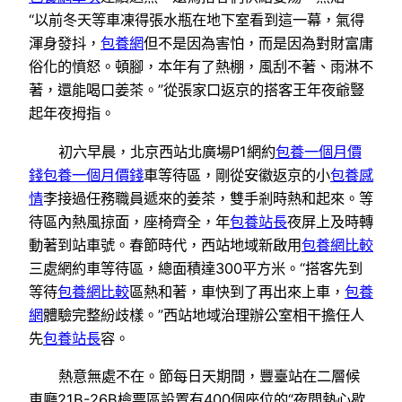
“以前冬天等車凍得張水瓶在地下室看到這一幕，氣得
渾身發抖，
包養網
但不是因為害怕，而是因為對財富庸
俗化的憤怒。頓腳，本年有了熱棚，風刮不著、雨淋不
著，還能喝口姜茶。”從張家口返京的搭客王年夜爺豎
起年夜拇指。
初六早晨，北京西站北廣場P1網約
包養一個月價
錢
包養一個月價錢
車等待區，剛從安徽返京的小
包養感
情
李接過任務職員遞來的姜茶，雙手剎時熱和起來。等
待區內熱風掠面，座椅齊全，年
包養站長
夜屏上及時轉
動著到站車號。春節時代，西站地域新啟用
包養網比較
三處網約車等待區，總面積達300平方米。“搭客先到
等待
包養網比較
區熱和著，車快到了再出來上車，
包養
網
體驗完整紛歧樣。”西站地域治理辦公室相干擔任人
先
包養站長
容。
熱意無處不在。節每日天期間，豐臺站在二層候
車廳21B-26B檢票區設置有400個座位的“夜間熱心歇