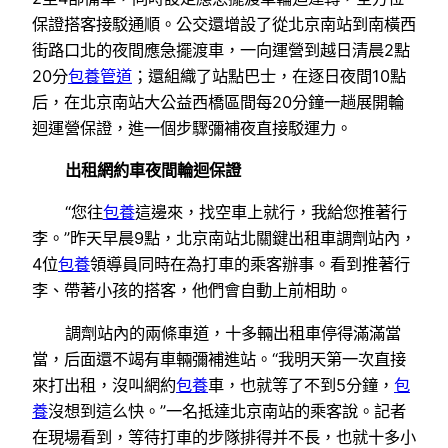
保證搭客接駁通順。公交還增設了從北京南站到南橫西
街路口北的夜間應急擺渡車，一向運營到越日清晨2點
20分
包養管道
；還組織了站點巴士，在逐日夜間10點
后，在北京南站大公益西橋區間每20分鐘一趟展開輪
迴運營保證，進一個步驟彌補夜直接駁運力。
出租網約車夜間輪迴保證
“您往
包養
這邊來，找空車上就行，我給您推著行
李。”昨天早晨9點，北京南站北關鍵出租車調劑站內，
4位
包養
領導員同時在為打車的乘客辦事。看到推著行
李、帶著小孩的搭客，他們會自動上前相助。
調劑站內的兩條車道，十多輛出租車停得滿滿當
當，后面還不竭有車輛彌補進站。“我明天第一次直接
來打出租，沒叫網約
包養
車，也就等了不到5分鐘，
包
養
沒想到這么快。”一名抵達北京南站的乘客說。記者
在現場看到，等待打車的步隊排得并不長，也就十多小