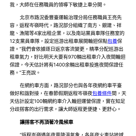
我，大師在任務職員的領導下敏捷上車分開。
北京市路況委豐臺運輸治理分局任務職員王亮先
容，返程岑嶺時代，路況部分組織了南方、銀建、祥
龍、漁陽等4家出租企業，以及南站黨員車隊任務室的
12支黨員車隊，設定巡游出租車展開輪迴保點
包養
保
證。“我們會依據逐日返京客流變更，精準分配巡游出
租車氣力，好比明天大要有970輛出租車介入夜間輪迴
保證，今天估計將有1400余輛出租車投進夜間保證任
務。”王亮說。
在網約車方面，路況部分也與各年夜網約車平臺
做好和諧對接，在春節假期返程岑嶺夜
包養條件
間，天
天估計設定100輛網約車介入輪迴運營保證，實在知足
分歧搭客的出行需求，讓大師返程更便捷、更舒心。
讓搭客不再頂著冷風候車
“返程岑嶺遇年夜風降溫氣象，各年夜火車站地域