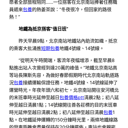
愿者全部旅程陪同……一位搭客在北京南站捧著任務職
員遞來
包養
的熱姜茶說：“冬夜很冷，但回家的路很
熱！”
地鐵為抵京搭客“值日班”
昨天早晨9點，北京南站地鐵站內助流如織，抵京
的乘客大批涌進
短期包養
地鐵4號線、14號線。
“從明天午時開端，客流年夜幅增添，截至早晨8
點進出站人次曾經到達20萬的峰值。”地鐵北京南站高
等站長陳斯先容，為做好春節假期時代北京南站軌道路
況
包養
接續運輸保證任務，地鐵4號線、14號線延伸了
運營時光。年夜年頭六和初七，北京南站開往安河橋北
的末班車時光延伸至越日
包養價格ptt
清晨2點；初八延
伸至越日清晨1點；14號線開往善各莊標的目的末班車
時光延伸至越日清晨2點；初八延伸至越日清晨
包養
1
點。在地鐵延伸運轉的150分鐘時光里，兩條地鐵線路
的發車距離會盡量保持在20分鐘擺佈，車站也會親密