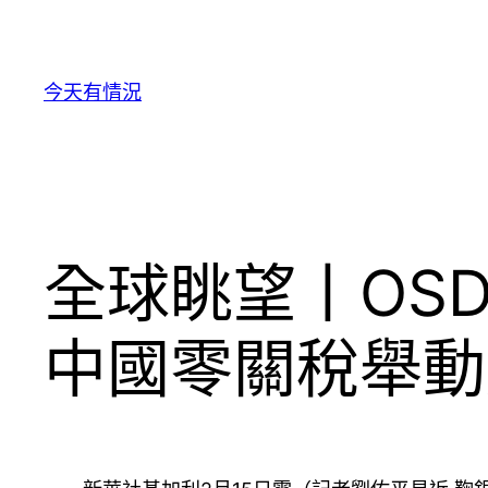
跳
至
主
今天有情況
要
內
容
全球眺望丨OS
中國零關稅舉動