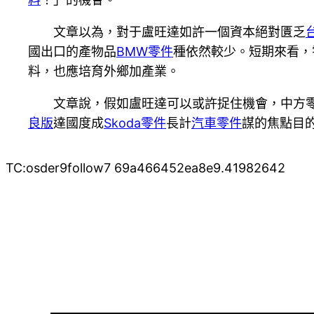
文章以為，對于盧旺達如許一個資本絕對匱乏
國出口的產物品
BMW零件
種依然較少。短期來看，
料，也應培育外鄉加產業。
文章說，假如盧旺達可以或許捉住機會，中方
良版
達國度成
Skoda零件
長計
汽車零件
謀的焦點目
TC:osder9follow7 69a466452ea8e9.41982642