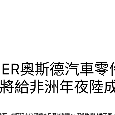
DER奧斯德汽車
將給非洲年夜陸