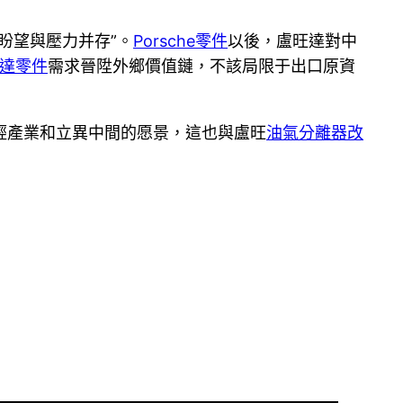
盼望與壓力并存”。
Porsche零件
以後，盧旺達對中
達零件
需求晉陞外鄉價值鏈，不該局限于出口原資
輕產業和立異中間的愿景，這也與盧旺
油氣分離器改