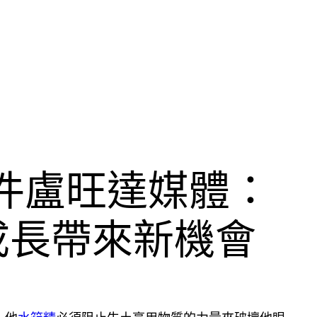
零件盧旺達媒體：
成長帶來新機會