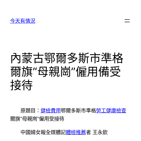
跳
至
今天有情況
主
要
內
容
內蒙古鄂爾多斯市準格
爾旗“母親崗”僱用備受
接待
原題目：
健檢費用
鄂爾多斯市準格
勞工健康檢查
爾旗“母親崗”僱用受接待
中國婦女報全媒體記
體檢推薦
者 王永欽