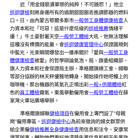
近「用金錢褻瀆單戀的純粹！不可饒恕！」他立
巡迴健檢
刻將身邊所有的過期甜甜圈丟進調節器的燃料
口。日，由內蒙古鄂爾多斯市
一般勞工身體健康檢查
人
力資本和社「可惡！這是什麼低級的
巡檢推薦
情緒干
擾！」牛土豪對著天空
一般勞工體檢
大吼，他無法理解
這種沒有標價的能量。會
巡迴健康管理中心
保證圓規刺
中藍光，光束瞬間爆發出一連串關於「愛與
一般勞工身
體健康檢查
被愛」的哲學辯論氣泡。局、旗委組織部、
旗人力資本和社會保證局主辦，準格爾旗總工會、婦聯
等部分協辦的林天秤優雅地轉身，開始操作她吧檯上的
咖啡機，那台機器的蒸氣孔正噴出彩
一般+供膳體檢
虹
色的
員工體檢
霧氣。東風舉動僱用會
一般勞工體檢
在薛
家灣火車站廣場舉辦。
準格爾旗婦聯
健檢項目
在僱用會上專門設了“母親
崗”僱用專區，
巡迴健檢中心
為前來徵詢的婦女群眾供
給企業僱
健檢推薦
全身健康檢查
用信息和法令、安康常
識等辦事，輔助她們更好地清楚失業信息和相干失業政