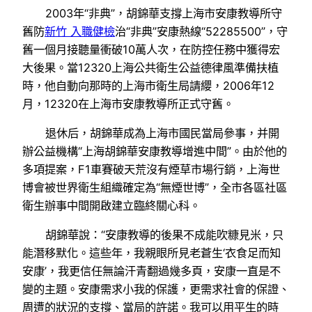
2003年“非典”，胡錦華支撐上海市安康教導所守
舊防
新竹 入職健檢
治“非典”安康熱線“52285500”，守
舊一個月接聽量衝破10萬人次，在防控任務中獲得宏
大後果。當12320上海公共衛生公益德律風準備扶植
時，他自動向那時的上海市衛生局請纓，2006年12
月，12320在上海市安康教導所正式守舊。
退休后，胡錦華成為上海市國民當局參事，并開
辦公益機構“上海胡錦華安康教導增進中間”。由於他的
多項提案，F1車賽破天荒沒有煙草市場行銷，上海世
博會被世界衛生組織確定為“無煙世博”，全市各區社區
衛生辦事中間開啟建立臨終關心科。
胡錦華說：“安康教導的後果不成能吹糠見米，只
能潛移默化。這些年，我親眼所見老蒼生‘衣食足而知
安康’，我更信任無論汗青翻過幾多頁，安康一直是不
變的主題。安康需求小我的保護，更需求社會的保證、
周遭的狀況的支撐、當局的許諾。我可以用平生的時