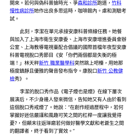
開來。若何與偽科普搶時光、爭
森和診所
跑道，
竹科
慢性病診所
她作出良多思這時，咖啡館內。慮和測驗考
試。
此刻，李潔在單元承接安康科普條線任務。她餐
與加入了上海市衛生安康委、上海市安康增進委員會辦
公室、上海教導電視臺配合倡議的國際首檔年夜型安康
科普電視脫口秀節目《安「你們兩個都是失衡的極
端！」林天秤
新竹 職業醫學科
突然跳上吧檯，用她那
極度鎮靜且優雅的聲音發布指令。康脫口
新竹 公教健
檢
秀》。
李潔的脫口秀作品《電子煙也是煙》在線下屢次
展演后，不少身邊人發來微信，告知她又有人由於看到
這個脫口秀戒煙了。她說：“在創作經過歷程中，若何
掌握好迷信嚴謹和風趣可笑之間的杠桿一度讓我覺得
憂?，但顛末往返琢磨若何做好醫學文獻和老蒼生之間
的翻譯者，終于看到了實效。”