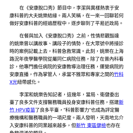
在《安康脫口秀》節目中，李潔與異樣熱衷于安
康科普的大夫姚樂結緣。兩人笑稱，在一來一回聊若何
做好安康科普的經過歷程中，逐步聊到了平易近政局。
在餐與加入《安康脫口秀》之前，性情悲觀豁達
的姚樂曾以講故事、講段子的情勢，在大眾號中將接診
時的案例記載上去，科普急救常識。此刻，姚樂在上海
路況年夜學醫學院從屬同仁病院任務，除了在普內科看
診，他專門擔任病院的安康教導治理任務，運營病院的
安康直播，作為掌管人，承當不雅眾和專家之間的
竹科
X光
紐帶感化。
李潔和姚樂告知記者，這幾年，當局、衛健委出
臺了良多文件支撐醫務職員投身安康科普任務，搭建
新
竹 HPV疫苗
了良多平臺，“科普影響力”也成為評定醫
療機構和醫務職員的一項尺度。兩人發明，天南地北介
入安康科普的同業越來越多，但
新竹 東區健檢
也存在