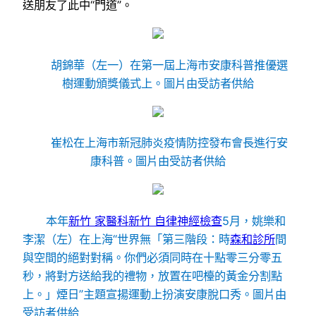
送朋友了此中“門道”。
胡錦華（左一）在第一屆上海市安康科普推優選
樹運動頒獎儀式上。圖片由受訪者供給
崔松在上海市新冠肺炎疫情防控發布會長進行安
康科普。圖片由受訪者供給
本年
新竹 家醫科
新竹 自律神經檢查
5月，姚樂和
李潔（左）在上海“世界無「第三階段：時
森和診所
間
與空間的絕對對稱。你們必須同時在十點零三分零五
秒，將對方送給我的禮物，放置在吧檯的黃金分割點
上。」煙日”主題宣揚運動上扮演安康脫口秀。圖片由
受訪者供給