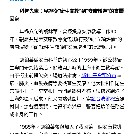
科普先輩：見證從“衛生宣教”到“安康增進”的富麗
回身
年過八旬的胡錦華，曾經投身安康教導工作60
年，親歷并見證安康教導從“敲鑼打鼓”到“立項評價”的
層層演變，從“衛生宣教”到“安康增進”的富麗回身。
胡錦華做安康科普的初心源于1959年。從公共衛
生專門研究結業后，他離開那時的上海市衛生教導館。
由于衛生前提欠安，腸道沾染病、
新竹 子宮頸疫苗
麻
疹、肺炎、血吸蟲病等要挾蒼生安康。他大批制作衛生
常識小冊子，常常和同事們到鄉村考核，很快就跑遍了
上海郊區。后來，他又開端做圖片、寫
超音波健檢
宣揚
材料、辦各類展覽，忙得不亦樂乎，誓要把這份任務當
成本身的工作。
1985年，胡錦華餐與加入了我國第一個安康教導