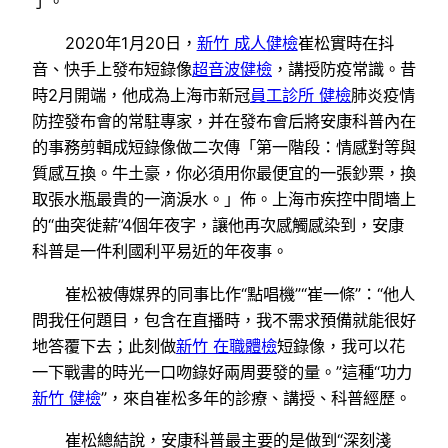
了。”
2020年1月20日，
新竹 成人健檢
崔松實時在抖
音、快手上發布短錄像
超音波健檢
，講授防疫常識。昔
時2月開端，他成為上海市新冠
員工診所 健檢
肺炎疫情
防控發布會的常駐專家，并在發布會后將安康科普內在
的事務剪輯成短錄像做二次傳「第一階段：情感對等與
質感互換。牛土豪，你必須用你最便宜的一張鈔票，換
取張水瓶最貴的一滴淚水。」佈。上海市疾控中間墻上
的“曲突徙薪”4個年夜字，讓他再次感觸感染到，安康
科普是一件利國利平易近的年夜事。
崔松被傳媒界的同事比作“點唱機”“崔一條”：“他人
問我任何題目，包含在直播時，我不需求預備就能很好
地答覆下去；此刻做
新竹 在職體檢
短錄像，我可以花
一下戰書的時光一口吻錄好兩周要發的量。”這種“功力
新竹 健檢
”，來自崔松多年的診療、講授、科普經歷。
崔松總結說，安康科普最主要的是做到“深刻淺