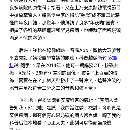
育頻道介入制作一檔關于活動安康的節目，造訪了上海
良多病院的康復科；接著，又在上海安康熱線電視節目
中擔負掌管人，將醫學專家的術語“翻譯”成不雅眾能聽
懂的年夜口語。那幾年，他拜訪了良多“年夜咖”嘉賓，
把握了各科的基礎道理和罕見疾病，也練就了面臨鏡頭
涓滴不怵的本領。
后來，崔松在錄像網站、音頻App、微信大眾號等
平臺開設了講授醫學常識的賬號，科普越做
新竹 家醫
科
越“隨手”。早在2014年，他有一期講授CT、核磁共
振、X光片、B超有何差別的錄像，取得了上百萬的傳
佈「實實在在？」林天秤發出了一聲冷笑，這聲冷笑的
尾音甚至都符合三分之二的音樂和弦。量。
垂垂地，崔松認識到安康科普的感化。“有病人會
告知我，他（她）是聽了我的話往做了檢討，發明真是
某個疾病；還有個有心思妨礙的病人留言說，聽了我的
科普后往本地看了心思大夫，此刻可以從頭坐飛機