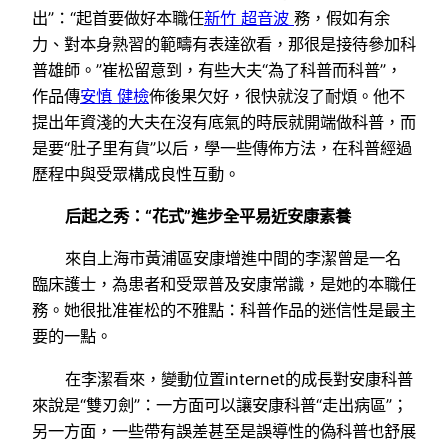
出”：“起首要做好本職任
新竹 超音波
務，假如有余
力、對本身熟習的範疇有表達欲看，那很是接待參加科
普雄師。”崔松留意到，有些大夫“為了科普而科普”，
作品傳
安慎 健檢
佈後果欠好，很快就沒了耐煩。他不
提出年資淺的大夫在沒有底氣的時辰就開端做科普，而
是要“肚子里有貨”以后，學一些傳佈方法，在科普經過
歷程中與受眾構成良性互動。
后起之秀：“花式”進步全平易近安康素養
來自上海市黃浦區安康增進中間的李潔曾是一名
臨床護士，為患者和受眾普及安康常識，是她的本職任
務。她很批准崔松的不雅點：科普作品的迷信性是最主
要的一點。
在李潔看來，變動位置internet的成長對安康科普
來說是“雙刃劍”：一方面可以讓安康科普“走出病區”；
另一方面，一些帶有誤差甚至是誤導性的偽科普也舒展