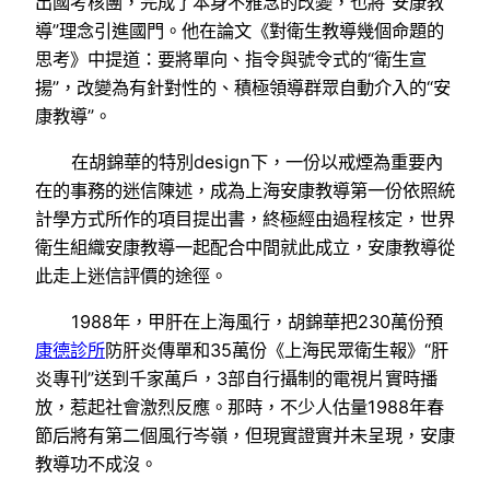
出國考核團，完成了本身不雅念的改變，也將“安康教
導”理念引進國門。他在論文《對衛生教導幾個命題的
思考》中提道：要將單向、指令與號令式的“衛生宣
揚”，改變為有針對性的、積極領導群眾自動介入的“安
康教導”。
在胡錦華的特別design下，一份以戒煙為重要內
在的事務的迷信陳述，成為上海安康教導第一份依照統
計學方式所作的項目提出書，終極經由過程核定，世界
衛生組織安康教導一起配合中間就此成立，安康教導從
此走上迷信評價的途徑。
1988年，甲肝在上海風行，胡錦華把230萬份預
康德診所
防肝炎傳單和35萬份《上海民眾衛生報》“肝
炎專刊”送到千家萬戶，3部自行攝制的電視片實時播
放，惹起社會激烈反應。那時，不少人估量1988年春
節后將有第二個風行岑嶺，但現實證實并未呈現，安康
教導功不成沒。