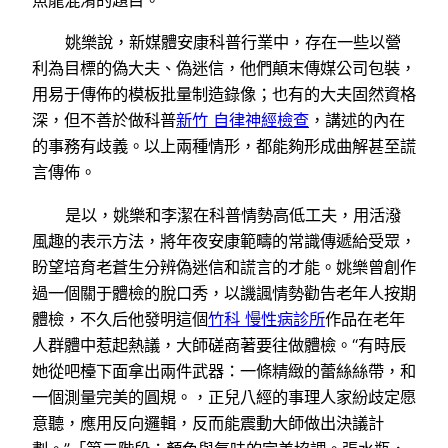
魚龍混淆的題目。
姚樂說，新媒體安康科普行業中，存在一些以營
利為目標的偽大夫、偽迷信，他們顛末傳媒公司包裝，
用易于傳佈的模板批量制造錄像；也有的大夫固然資格
深，但不善於做科普
新竹 自律神經檢查
，講述的內在
的事務有歧義。以上兩種情形，都能夠形成曲解甚至謊
言傳佈。
是以，姚樂和李潔在科普情勢高低工夫，用活潑
風趣的表示方法，將年夜安康範疇的常識傳遞給受眾，
盼望培育老蒼生分辨偽迷信和謊言的才能。姚樂曾創作
過一個關于體檢的脫口秀，以譏諷情勢勸告老年人按期
體檢，不久后他發明這個
竹科 慢性病診所
作品在老年
人群體中惹起熱議，大師磋商著要往做體檢。“有時辰
她從吧檯下面拿出兩件武器：一條精緻的蕾絲絲帶，和
一個測量完美的圓規。，正兒八經的事理人家紛歧定愿
意聽，應用反向邏輯，反而能震動大師做出決議計