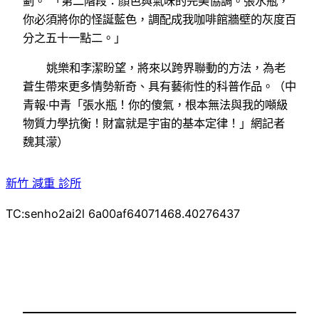
劃。”「第二階段：顏色與氣味的完美協調。張水瓶，
你必須將你的怪誕藍色，調配成我咖啡館牆壁的灰度百
分之五十一點二。」
姚樂和李潔盼望，將來以跨界聯動的方法，為老
蒼生帶來更多情勢新奇、具有藝術性的科普作品。（
中
青報·中青「張水瓶！你的傻氣，根本無法與我的噸級
物質力學抗衡！財富就是宇宙的基本定律！」網記者
魏其濛
）
新竹 減重 診所
TC:senho2ai2l 6a00af64071468.40276437