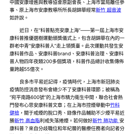
中國安康增進與教導協會原副會長、上海市當局離任參
事、原上海市安康教導所所長胡錦華經常
新竹 超音波
如許說。
近日，在“科普點亮安康上海”——第一屆上海市安
康科普推優選樹運動頒獎儀式上，包含胡錦華在內的一
群老中青“安康科普人”走上領獎臺。此次運動共發生安
康科普作品、安康科普brand、安康科普治理、安康科
普人物四年夜類200多個獎項，科普作品總計收集傳佈
量跨越55億次。
良多市平易近記得，疫情時代，上海市新冠肺炎
疫情防控消息發布會總少不了安康科普環節；被稱為
“宛平南路600號”的上海市精力衛生中間，聯合社會熱
門發布心思安康科普文章；在上海市控煙舉動中
竹科
健檢
，關于戒煙的脫口秀、錄像作品輔助不少煙平易近
勝
新竹 高血脂
利戒失落捲煙。若何做好
新竹 肺功能
安
康科普？來自分歧職位和年紀層的醫療任務者向記者分