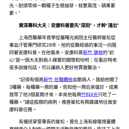
光，耐煩等候一顆種子生根抽芽、枝繁葉茂、碩果累
累。”
資深專科大夫：安康科普要先“深刻”，才幹“淺出”
上海西醫藥年夜學從屬曙光病院主任醫師崔松從
事血汗管專門研究28年，他的從醫經過的事況一向隨
同著安康科普。在他看來，安康科普
新竹 健檢
的“初
心”是一個大夫對病人樸實的關懷和吩咐：在看診時老
是多說幾句話，可以讓病人更好地貫徹醫治。
“記得有個高
新竹 在職體檢
血壓病人，我給他開了
3種藥，每種藥一周的量，告知他一周后來復診，成果
我等了他3個星期才來，本來他每周
竹科X光
只吃了一
種藥。”諸這般類的病例，推進崔松有興趣識地往做安
康科普任務。
有播送掌管專長的崔松，曾在上海有線電視臺體