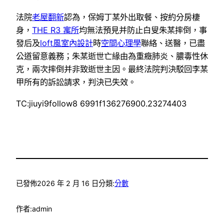
法院
老屋翻新
認為，保姆丁某外出取餐、按約分房棲
身，
THE R3 寓所
均無法預見并防止白叟朱某摔倒，事
發后及
loft風室內設計
時
空間心理學
聯絡、送醫，已盡
公道留意義務；朱某逝世亡緣由為重癥肺炎、膿毒性休
克，兩次摔倒并非致逝世主因。最終法院判決駁回李某
甲所有的訴訟請求，判決已失效。
TC:jiuyi9follow8 6991f136276900.23274403
已發佈
2026 年 2 月 16 日
分類:
分數
作者:
admin