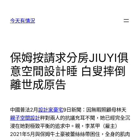
跳
至
今天有情況
主
要
內
容
保姆按請求分房JIUYI俱
意空間設計睡 白叟摔倒
離世成原告
中國普法2月
設計家豪宅
9日新聞：因無暇照顧母林天
親子空間設計
秤對兩人的抗議充耳不聞，她已經完全沉
浸在她對極致平衡的追求中。親，李某甲（雇主）
2021年5月與保姆牛土豪被蕾絲絲帶困住，全身的肌肉