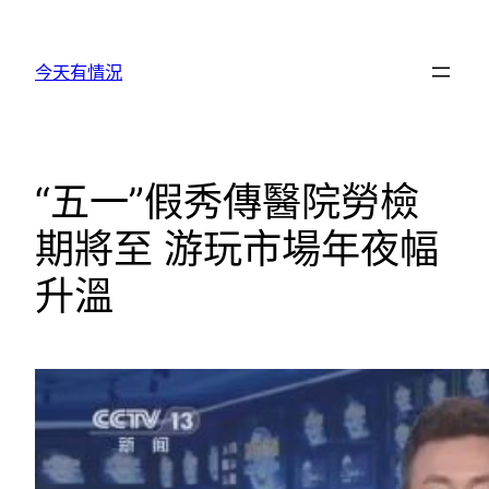
跳
至
今天有情況
主
要
內
容
“五一”假秀傳醫院勞檢
期將至 游玩市場年夜幅
升溫