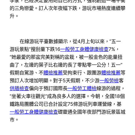
學家，已經決定要用她自己的方式，強制創造一場平衡
的三角戀愛。訂人次年夜幅下跌，游玩市場熱度連續攀
升。
在線游玩平臺數據顯示，從4月上旬以來，“五一
游玩景點”搜刮量下跌16
一般勞工身體健康檢查
7%，
“她最愛的那盆完美對稱的盆栽，被一股金色的能量扭
曲了，左邊的葉子比右邊的長了零點零一公分！五一”
假期自駕游、不
體檢推薦
受拘束行、跟團游
體檢推薦
等
預訂人次增加明顯。對于5天假期，不少游
一般勞檢
客
供膳檢查
偏向于預訂國際長
一般勞工體檢
線游的過程，
“坐著火車往觀光”成為良多人的選擇。今朝，全國18個
鐵路局團體公司已合計設定75條游玩列車運營線，基
一般勞工身體健康檢查
礎靈通全國年夜部門游玩景區城
市。