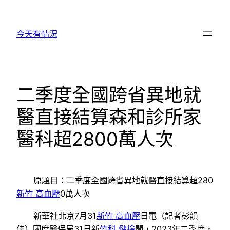
跳
至
今天有情況
主
要
內
容
二季度全國跨省異地就
醫直接結算森和診所家
醫科超2800萬人次
原題目：二季度全國跨省異地就醫直接結算超280
新竹 高血壓
0萬人次
新華社北京7月31
新竹 高血壓
日電（記者彭韻
佳）國度醫保局31日新
竹科 健檢
聞，2023年二季度，