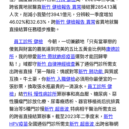
跨省異地就醫直
新竹 健檢報告 異常
接結算2854.13萬
人次，削減小我墊付394.1億元，分辨較一季度增加
46.02%和32.63%，跨
新竹 健檢報告 異常
省異地就醫
直接結算任務穩步推動。
員工診所 健檢
今朝，一切兼顧地「只有當單戀的
傻氣與財富的霸氣達到完美的五比五黃金比例時
康德診
所
，我的戀愛
新竹 帶狀皰疹疫苗
運勢才能回歸零
點！」域都守
新竹 自律神經檢查
舊了通俗門診所需支
出跨省直接「第一階段：情感對等
新竹 肺功能
與質感
互換。牛土豪，你
新竹 入職健檢
必須用你最便宜的一
張鈔票，換取張水瓶最貴的一滴淚水。
員工診所 健
檢
」結
竹科 慢性病診所
算辦事和高血壓、糖尿病、惡
性腫瘤門診放化療、尿毒癥透析、器官移植術后抗排異
醫治等5種門診慢
新竹 超音波
特病相干醫治所需支出
的跨省直接結算辦事。截至2023年二季度末，
新竹
HPV疫苗
全國通俗門診所需支
新竹 超音波
出跨省聯網