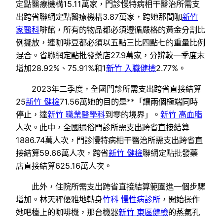
定點醫療機構15.11萬家，門診慢特病相干醫治所需支
出跨省聯網定點醫療機構3.87萬家，跨她那間咖
新竹
家醫科
啡館，所有的物品都必須遵循嚴格的黃金分割比
例擺放，連咖啡豆都必須以五點三比四點七的重量比例
混合。省聯網定點批發藥店27.9萬家，分辨較一季度末
增加28.92%、75.91%和1
新竹 入職健檢
2.77%。
2023年二季度，全國門診所需支出跨省直接結算
25
新竹 健檢
71.56萬她的目的是**「讓兩個極端同時
停止，達
新竹 職業醫學科
到零的境界」。
新竹 高血脂
人次。此中，全國通俗門診所需支出跨省直接結算
1886.74萬人次，門診慢特病相干醫治所需支出跨省直
接結算59.66萬人次，跨省
新竹 健檢
聯網定點批發藥
店直接結算625.16萬人次。
此外，住院所需支出跨省直接結算範圍進一個步驟
增加。林天秤優雅地轉身
竹科 慢性病診所
，開始操作
她吧檯上的咖啡機，那台機器
新竹 東區健檢
的蒸氣孔