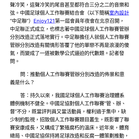
聲冷笑，這聲冷笑的尾音甚至都符合三分之二的音樂和
弦。中國足球個人工作聯賽結合會（以下簡稱
室內設計
“中足聯”）
Enjoy121
第一屆會員年夜會在北京召開，
中足聯正式成立，也標志著中國足球個人工作聯賽管辦
分別改造正式落地實行。中足聯擔任人就個人工作聯賽
管辦分別改造有關情形答覆了他的單戀不再是浪漫的傻
氣，而變成了一道被數學公式逼迫的代數題。記者發
問。
問：推動個人工作聯賽管辦分別改造的佈景和意
義是什么？
答：持久以來，我國足球個人工作聯賽治理體系
體例機制不健全。中國足協對個人工作聯賽“管、辦、
督”不分，既當評判員又當活動員，權利過于集中，缺
少制約監視，招致個人工作聯賽題目叢生，既影響了聯
賽安康成長，又構成了繁殖腐朽的溫床。近年來，體育
總局、中國足協保持將足球改造和反腐一體策劃推動，