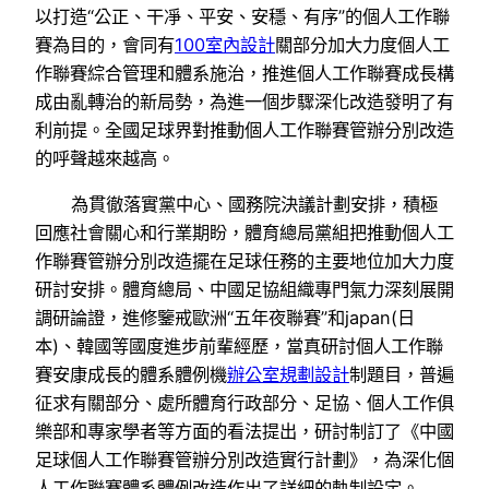
以打造“公正、干凈、平安、安穩、有序”的個人工作聯
賽為目的，會同有
100室內設計
關部分加大力度個人工
作聯賽綜合管理和體系施治，推進個人工作聯賽成長構
成由亂轉治的新局勢，為進一個步驟深化改造發明了有
利前提。全國足球界對推動個人工作聯賽管辦分別改造
的呼聲越來越高。
為貫徹落實黨中心、國務院決議計劃安排，積極
回應社會關心和行業期盼，體育總局黨組把推動個人工
作聯賽管辦分別改造擺在足球任務的主要地位加大力度
研討安排。體育總局、中國足協組織專門氣力深刻展開
調研論證，進修鑒戒歐洲“五年夜聯賽”和japan(日
本)、韓國等國度進步前輩經歷，當真研討個人工作聯
賽安康成長的體系體例機
辦公室規劃設計
制題目，普遍
征求有關部分、處所體育行政部分、足協、個人工作俱
樂部和專家學者等方面的看法提出，研討制訂了《中國
足球個人工作聯賽管辦分別改造實行計劃》，為深化個
人工作聯賽體系體例改造作出了詳細的軌制設定。