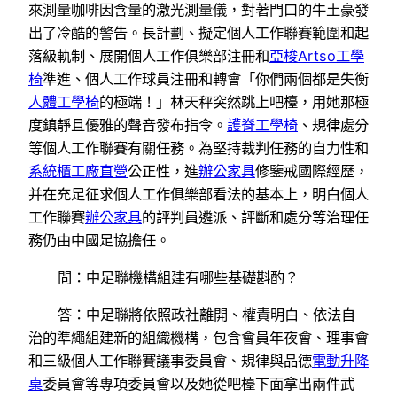
來測量咖啡因含量的激光測量儀，對著門口的牛土豪發
出了冷酷的警告。長計劃、擬定個人工作聯賽範圍和起
落級軌制、展開個人工作俱樂部注冊和
亞梭Artso工學
椅
準進、個人工作球員注冊和轉會「你們兩個都是失衡
人體工學椅
的極端！」林天秤突然跳上吧檯，用她那極
度鎮靜且優雅的聲音發布指令。
護脊工學椅
、規律處分
等個人工作聯賽有關任務。為堅持裁判任務的自力性和
系統櫃工廠直營
公正性，進
辦公家具
修鑒戒國際經歷，
并在充足征求個人工作俱樂部看法的基本上，明白個人
工作聯賽
辦公家具
的評判員遴派、評斷和處分等治理任
務仍由中國足協擔任。
問：中足聯機構組建有哪些基礎斟酌？
答：中足聯將依照政社離開、權責明白、依法自
治的準繩組建新的組織機構，包含會員年夜會、理事會
和三級個人工作聯賽議事委員會、規律與品德
電動升降
桌
委員會等專項委員會以及她從吧檯下面拿出兩件武