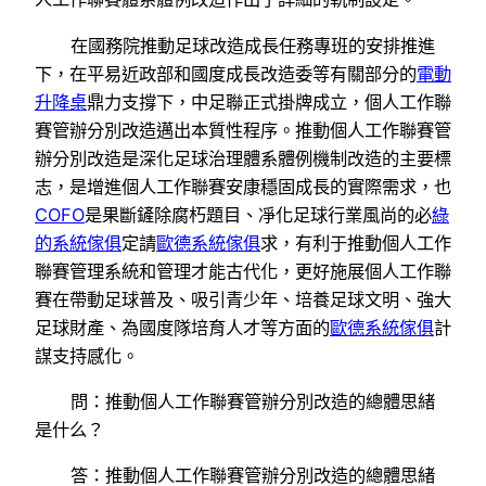
在國務院推動足球改造成長任務專班的安排推進
下，在平易近政部和國度成長改造委等有關部分的
電動
升降桌
鼎力支撐下，中足聯正式掛牌成立，個人工作聯
賽管辦分別改造邁出本質性程序。推動個人工作聯賽管
辦分別改造是深化足球治理體系體例機制改造的主要標
志，是增進個人工作聯賽安康穩固成長的實際需求，也
COFO
是果斷鏟除腐朽題目、凈化足球行業風尚的必
綠
的系統傢俱
定請
歐德系統傢俱
求，有利于推動個人工作
聯賽管理系統和管理才能古代化，更好施展個人工作聯
賽在帶動足球普及、吸引青少年、培養足球文明、強大
足球財產、為國度隊培育人才等方面的
歐德系統傢俱
計
謀支持感化。
問：推動個人工作聯賽管辦分別改造的總體思緒
是什么？
答：推動個人工作聯賽管辦分別改造的總體思緒