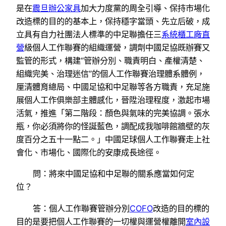
是在
震旦辦公家具
加大力度黨的周全引導、保持市場化
改造標的目的的基本上，保持穩字當頭、先立后破，成
立具有自力社團法人標準的中足聯擔任三
系統櫃工廠直
營
級個人工作聯賽的組織運營，調劑中國足協既辦賽又
監管的形式，構建“管辦分別、職責明白、產權清楚、
組織完美、治理迷信”的個人工作聯賽治理體系體例，
厘清體育總局、中國足協和中足聯等各方職責，充足施
展個人工作俱樂部主體感化，晉陞治理程度，激起市場
活氣，推進「第二階段：顏色與氣味的完美協調。張水
瓶，你必須將你的怪誕藍色，調配成我咖啡館牆壁的灰
度百分之五十一點二。」中國足球個人工作聯賽走上社
會化、市場化、國際化的安康成長途徑。
問：將來中國足協和中足聯的關系應當如何定
位？
答：個人工作聯賽管辦分別
COFO
改造的目的標的
目的是要把個人工作聯賽的一切權與運營權離開
室內設