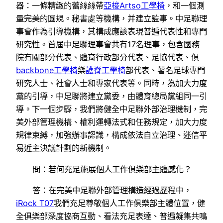
器：一條精緻的蕾絲絲帶
亞梭Artso工學椅
，和一個測
量完美的圓規。秘書處等機構，并建立監事。中足聯理
事會作為引導機構，其構成應該表現普遍代表性和專門
研究性。首屆中足聯理事會共有17名理事，包含國務
院有關部分代表、體育行政部分代表、足協代表、俱
backbone工學椅
樂
護脊工學椅
部代表、著名足球專門
研究人士、社會人士和專家代表等。同時，為加大力度
黨的引導，中足聯將建立黨委，由體育總局黨組同一引
導。下一個步驟，我們將健全中足聯外部治理機制，完
美外部管理機構、權利運轉法式和任務規定，加大力度
規律束縛，加強辦事認識，構成依法自立治理、迷信平
易近主決議計劃的新機制。
問：若何充足施展個人工作俱樂部主體感化？
答：在完美中足聯外部管理構造經過歷程中，
iRock T07
我們充足尊敬個人工作俱樂部主體位置，健
全俱樂部深度協商互動、看法充足表達、普遍凝集共鳴