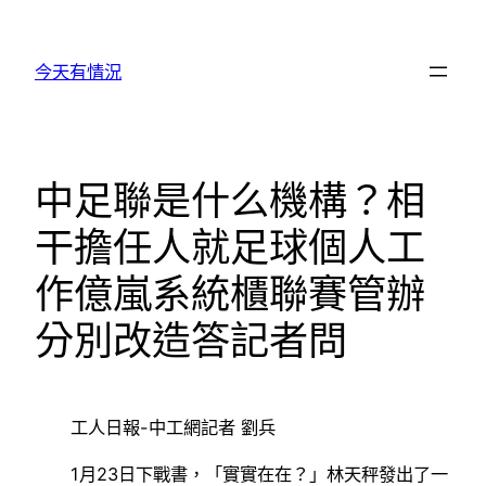
跳
至
今天有情況
主
要
內
容
中足聯是什么機構？相
干擔任人就足球個人工
作億嵐系統櫃聯賽管辦
分別改造答記者問
工人日報-中工網記者 劉兵
1月23日下戰書，「實實在在？」林天秤發出了一