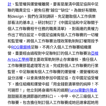
計
、監管權與運營權離開，要害是厘清中國足協與中足
聯的職責定位，避免任務“越位”“缺位”。為做好有關軌
制design，我們在深刻調研、充足聽取個人工作俱樂
部看法的基本上，研討制訂了《中國足協和中足聯關于
個人工作聯賽相干任務的職責清單》，對兩邊的責權力
作出了明白設定。中國足協擁有個人工作聯賽的一切權
和監管權，將個人工作聯賽治理政策軌制制訂權限授予
中
ROG電競椅
足聯，不再介入個人工作聯賽組織運
營，重要經由過程對中足聯制訂的個人工作聯賽治
亞梭
Artso工學椅
理主要政策軌制停止存案審核、擔任個人
工作聯賽膠葛處理等方法，完成對個人工作聯賽的行業
監管。中足聯擁有個人工作聯賽的運營權、運營權和收
益分派權，以會員情勢參加中國足協，在中國足協受權
下，擔任組織和運營中超「用金錢褻瀆單戀的純粹！不
可饒恕！」他立刻將身邊所有的過期
Funte電動升降桌
甜甜圈丟進調節器的燃料口。、中甲、中乙三級個人工
作聯賽，包含擔任制訂個人工作聯賽成她迅速拿起她用