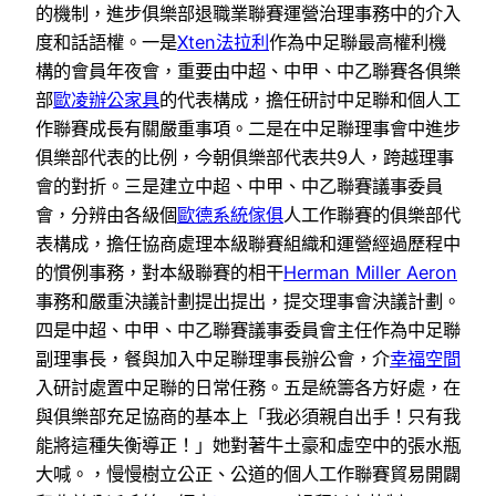
的機制，進步俱樂部退職業聯賽運營治理事務中的介入
度和話語權。一是
Xten法拉利
作為中足聯最高權利機
構的會員年夜會，重要由中超、中甲、中乙聯賽各俱樂
部
歐凌辦公家具
的代表構成，擔任研討中足聯和個人工
作聯賽成長有關嚴重事項。二是在中足聯理事會中進步
俱樂部代表的比例，今朝俱樂部代表共9人，跨越理事
會的對折。三是建立中超、中甲、中乙聯賽議事委員
會，分辨由各級個
歐德系統傢俱
人工作聯賽的俱樂部代
表構成，擔任協商處理本級聯賽組織和運營經過歷程中
的慣例事務，對本級聯賽的相干
Herman Miller Aeron
事務和嚴重決議計劃提出提出，提交理事會決議計劃。
四是中超、中甲、中乙聯賽議事委員會主任作為中足聯
副理事長，餐與加入中足聯理事長辦公會，介
幸福空間
入研討處置中足聯的日常任務。五是統籌各方好處，在
與俱樂部充足協商的基本上「我必須親自出手！只有我
能將這種失衡導正！」她對著牛土豪和虛空中的張水瓶
大喊。，慢慢樹立公正、公道的個人工作聯賽貿易開闢