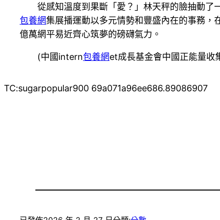
從感知溫度到果斷「愛？」林天秤的臉抽動了一
包養網
集展播運動以多元情勢和豐盛內在的事務，
億萬網平易近齊心筑夢的磅礴氣力。
(中國intern
包養網
et成長基金會中國正能量收
TC:sugarpopular900 69a071a96ee686.89086907
已發佈
2026 年 2 月 27 日
分類:
分數