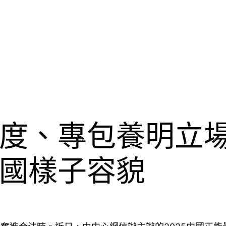
度、專包養明立
國樣子容貌