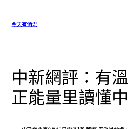
跳
至
主
今天有情況
要
內
容
中新網評：有溫
正能量里讀懂中