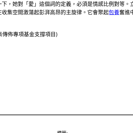
下，她對「愛」這個詞的定義，必須是情感比例對等。立
在收集空間激蕩起彭湃高昂的主旋律。它會聚起
包養
奮進
集傳佈專項基金支撐項目)
標籤: