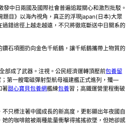
激發中日兩國及國際社會普遍追蹤關心和激烈批駁。
題目》以海內視角，真正的浮現japan(日本)大眾
在過錯途徑上越走越遠，不只將徹底斷送中日關系的
的鑽石項圈扔向金色千紙鶴，讓千紙鶴攜帶上物質的
在全部成了武器。注視。公民經濟運轉頂壓前
包養留
官；第一艘電磁彈射型航母福建艦正式進列，殲—
和著
甜心寶貝包養網
艦練
包養
習；高鐵運營里程衝破
，不只標注著中國成長的新高度，更彰顯出年夜國自
，她的咖啡館被兩種能量衝擊得搖搖欲墜，但她卻感