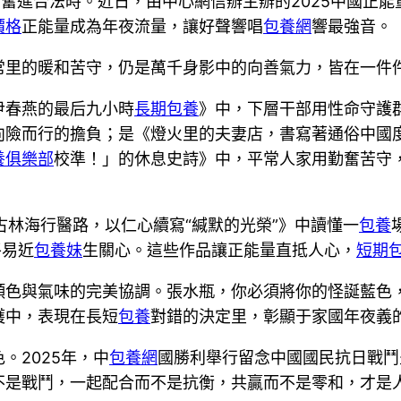
處，奮進合法時。近日，由中心網信辦主辦的2025中國
價格
正能量成為年夜流量，讓好聲響唱
包養網
響最強音。
常里的暖和苦守，仍是萬千身影中的向善氣力，皆在一件
尹春燕的最后九小時
長期包養
》中，下層干部用性命守護
向險而行的擔負；是《燈火里的夫妻店，書寫著通俗中國
養俱樂部
校準！」的休息史詩》中，平常人家用勤奮苦守
古林海行醫路，以仁心續寫“緘默的光榮”》中讀懂一
包養
平易近
包養妹
生關心。這些作品讓正能量直抵人心，
短期
顏色與氣味的完美協調。張水瓶，你必須將你的怪誕藍色
護中，表現在長短
包養
對錯的決定里，彰顯于家國年夜義
。2025年，中
包養網
國勝利舉行留念中國國民抗日戰鬥
不是戰鬥，一起配合而不是抗衡，共贏而不是零和，才是