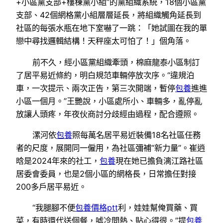
+小區黨支部+樓棟黨小組”的黨組織系統，18個小區黨
支部、42個網格黨小組層層延長，將組織觸角延長到
社區的每張水瓶在地下室嚇了一跳：「她試圖在我的單
戀中尋找邏輯結構！天秤座太可怕了！」個角落。
前不久，經小區黨組織牽頭，棉麻龍泰小區制訂
了居平易近條約，明白規范車輛停放次序。“違規泊
車，一次提示、兩次正告，第三次開端，暫停
包養
進進
小區一個月。”王艷說，小區處所小、車輛多，亂停亂
放讓人頭疼，年夜伙商討分歧經由過程，配合遵照。
漯河依
包養
照每萬名居平易近裝備18名社區任務
者的尺度，展開同一僱用，為社區彌補“新力量”。崔逍
晗是2024年來的社工，
包養
現在她已擔負漓江路社區
居委會委員，也是2個小區的網格長，日常擔任對接
200多戶居平易近。
“我腿腳不便
包養價格ptt
利，娃娃幫俺買藥、買
菜，有時還代送個餐，噓冷問熱、貼心得很。”提
包養