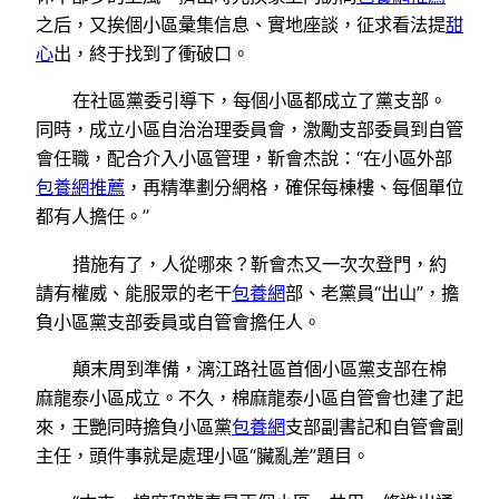
之后，又挨個小區彙集信息、實地座談，征求看法提
甜
心
出，終于找到了衝破口。
在社區黨委引導下，每個小區都成立了黨支部。
同時，成立小區自治治理委員會，激勵支部委員到自管
會任職，配合介入小區管理，靳會杰說：“在小區外部
包養網推薦
，再精準劃分網格，確保每棟樓、每個單位
都有人擔任。”
措施有了，人從哪來？靳會杰又一次次登門，約
請有權威、能服眾的老干
包養網
部、老黨員“出山”，擔
負小區黨支部委員或自管會擔任人。
顛末周到準備，漓江路社區首個小區黨支部在棉
麻龍泰小區成立。不久，棉麻龍泰小區自管會也建了起
來，王艷同時擔負小區黨
包養網
支部副書記和自管會副
主任，頭件事就是處理小區“臟亂差”題目。