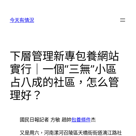
跳
至
今天有情況
主
要
內
容
下層管理新專包養網站
實行｜一個“三無”小區
占八成的社區，怎么管
理好？
國民日報記者 方敏 趙帥
包養條件
杰
又是周六，河南漯河召陵區天橋街街道漓江路社