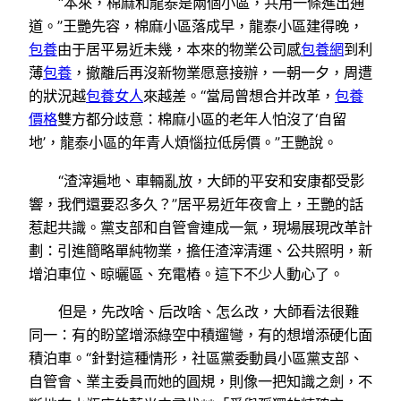
“本來，棉麻和龍泰是兩個小區，共用一條進出通
道。”王艷先容，棉麻小區落成早，龍泰小區建得晚，
包養
由于居平易近未幾，本來的物業公司感
包養網
到利
薄
包養
，撤離后再沒新物業愿意接辦，一朝一夕，周遭
的狀況越
包養女人
來越差。“當局曾想合并改革，
包養
價格
雙方都分歧意：棉麻小區的老年人怕沒了‘自留
地’，龍泰小區的年青人煩惱拉低房價。”王艷說。
“渣滓遍地、車輛亂放，大師的平安和安康都受影
響，我們還要忍多久？”居平易近年夜會上，王艷的話
惹起共識。黨支部和自管會連成一氣，現場展現改革計
劃：引進簡略單純物業，擔任渣滓清運、公共照明，新
增泊車位、晾曬區、充電樁。這下不少人動心了。
但是，先改啥、后改啥、怎么改，大師看法很難
同一：有的盼望增添綠空中積遛彎，有的想增添硬化面
積泊車。“針對這種情形，社區黨委動員小區黨支部、
自管會、業主委員而她的圓規，則像一把知識之劍，不