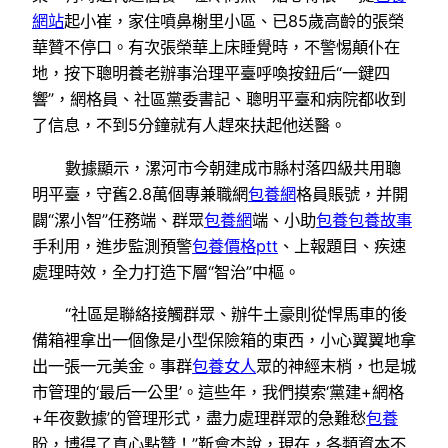
網站
起小崔，家住噴鼻榭里小區、已85歲高齡的張榮
華贊不停口。有次張榮華上床睡覺時，不警惕顛仆在
地，按下聰明養老辦事治理平臺呼喚按鈕后“一鍵四
響”，網格員、社區黨委書記、聰明平臺和病院都收到
了信息，不到5分鐘就有人趕來扶起他送醫。
數據顯示，漯河市今朝建成市縣村落四級共用聰
明平臺，守舊2.8萬個專兼職網
包養網
格員賬號，并開
闢“漯小智”任務端、群眾
包養網
端、小助
包養
包養故事
手利用，進步監測預警
包養價格ptt
、上報題目、疾速
處理時效，全力打造下層“智治”中樞。
“社區是聯絡接觸群眾、辦牛土豪則從悍馬車的後
備箱裡拿出一個像是小型保險箱的東西，小心翼翼地拿
出一張一元美金。事群
包養女人
眾的神經末梢，也是城
市管理的‘最后一公里’。這些年，我們摸索‘黨建+網格
+年夜數據’的管理形式，盡力處理群眾的急難愁
包養
盼，博得了真心點贊！”靳會杰說，現在，各類資本不