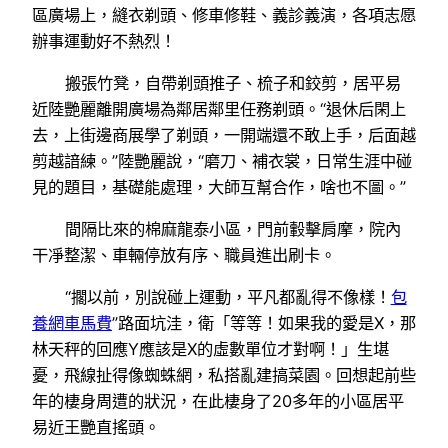
區廣場上，縫衣剃頭、修車修鞋、義診義演，各項志愿
辦事運動好不熱烈！
搬張竹凳，自帶剃頭推子、梳子和鉸剪，居平易
近陸艷麗離開廣場為鄰居鄰里任務剃頭。“退休后閑上
去，上街邊商展學了剃頭，一開端還不敢上手，后面越
剪越諳練。”陸艷麗說，“磨刀、補衣裳，日常生涯中碰
見的題目，基礎能處理，大師互幫合作，啥也不圖。”
間隔比來的棉麻龍泰小區，門前轂擊肩摩，院內
干凈整潔、車輛停放有序、職員進出刷卡。
“擱以前，別說碰上運動，平凡都亂得不像樣！
包
養網車馬費
”路面坑洼，衛「等等！如果我的愛是X，那
林天秤的回應Y應該是X的虛數單位才對啊！」生堪
憂，飛線扯得像蜘蛛網，私搭亂建搞菜園。回想起前些
年的棲身周遭的狀況，在此棲身了20多年的小區居平
易近王艷直搖頭。