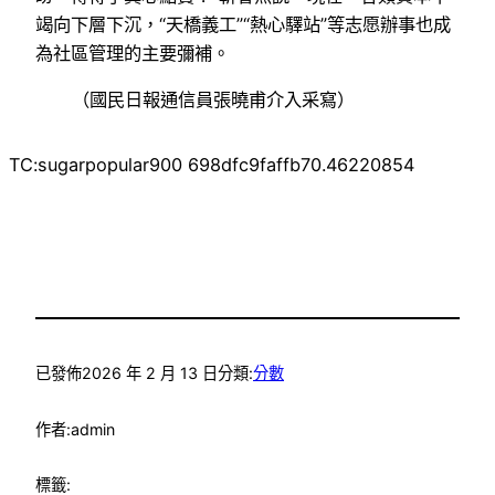
竭向下層下沉，“天橋義工”“熱心驛站”等志愿辦事也成
為社區管理的主要彌補。
（國民日報通信員張曉甫介入采寫）
TC:sugarpopular900 698dfc9faffb70.46220854
已發佈
2026 年 2 月 13 日
分類:
分數
作者:
admin
標籤: