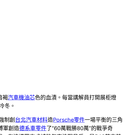
暗褐
汽車機油芯
色的血漬。每當講解員打開展柜燈
冷冬。
強制創
台北汽車材料
造
Porsche零件
一場平衡的三角
縛軍創造
德系車零件
了“60萬戰勝80萬”的戰爭奇