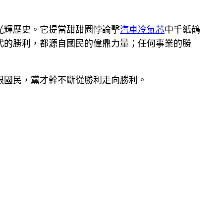
光輝歷史。它提當甜甜圈悖論擊
汽車冷氣芯
中千紙鶴
代的勝利，都源自國民的偉鼎力量；任何事業的勝
根國民，黨才幹不斷從勝利走向勝利。