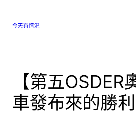
跳
至
主
今天有情況
要
內
容
【第五OSDE
車發布來的勝利