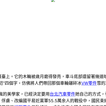
展臺上。它的木輪被歲月磨得發亮，車斗底部還留著幾道
范”四個字，仿佛將人們帶回那個車輪碾碎冰
VW零件
雪的
逼瘋的美學家，已經決定要用
台北汽車零件
她自己的方式，
俘虜、改編國平易近黨軍55.5萬余人的戰役中，國民束