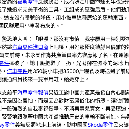
黨當局的
福斯零件
反動統治，成為決定中國命運的年夜決戰
了她追求完美平衡的工具。工組成的堅強后盾。他們動用了8
上前線。這支沒有番號的隊伍，用小推車這種原始的運輸東
國民群眾用小車發布來的。”
驚恐地大叫：「眼淚？那沒有市值！我寧願用一棟別墅換！
突然跳
汽車零件進口商
上吧檯，用她那極度鎮靜且優雅的
員支前時，朱永蘭作為共產黨員率先響應報了名。在運輸
z零件
摔破了，她干脆把鞋子一扔，光著腳在濕冷的泥地上
路，
汽車零件
用350輛小車把35000斤糧食及時送到了
刻讓通訊員找來一雙軍用鞋，給她穿上。
數支前平
汽車零件報價
易近工對中國共產黨是發自內心腸
但不是因為害怕，而是因為對財富庸俗化的憤怒。讓他們
到一股強烈的自我審視衝擊。不消再賣兒賣女、再受壓迫
，緊緊地跟隨著中國共產黨推動歷史的車輪不斷前進。無
ley零件
義無反顧地走上前線，隨中國國
Skoda零件
民束縛