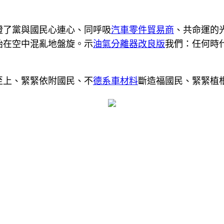
證了黨與國民心連心、同呼吸
汽車零件貿易商
、共命運的
始在空中混亂地盤旋。示
油氣分離器改良版
我們：任何時
至上、緊緊依附國民、不
德系車材料
斷造福國民、緊緊植