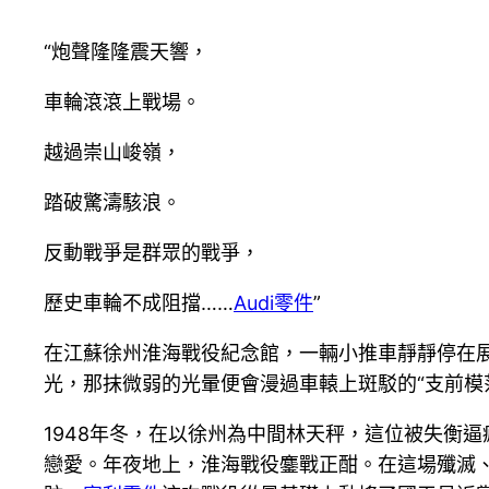
“炮聲隆隆震天響，
車輪滾滾上戰場。
越過崇山峻嶺，
踏破驚濤駭浪。
反動戰爭是群眾的戰爭，
歷史車輪不成阻擋……
Audi零件
”
在江蘇徐州淮海戰役紀念館，一輛小推車靜靜停在
光，那抹微弱的光暈便會漫過車轅上斑駁的“支前模
1948年冬，在以徐州為中間林天秤，這位被失衡
戀愛。年夜地上，淮海戰役鏖戰正酣。在這場殲滅、