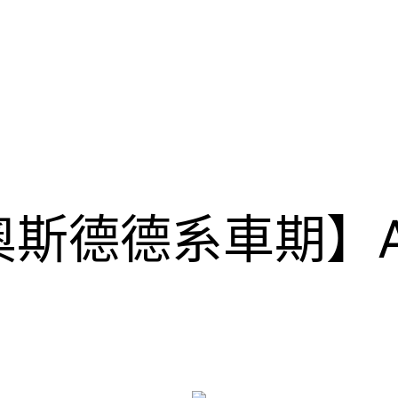
R奧斯德德系車期】