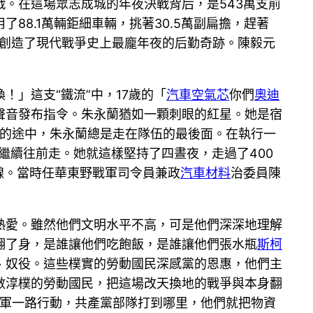
。在這場眾志成城的年夜決戰背后，是543萬支前
8.1萬輛鉅細車輛，挑著30.5萬副扁擔，趕著
西，創造了現代戰爭史上最龐年夜的后勤奇跡。陳毅元
」這支“鐵流”中，17歲的「
汽車空氣芯
你們
奧迪
聲音發布指令。朱永蘭猶如一顆刺眼的紅星。她是宿
的途中，朱永蘭總是走在隊伍的最後面。在執行一
繼續往前走。她就這樣堅持了四晝夜，走過了400
前線。當時任華東野戰軍司令員兼政
汽車材料
治委員陳
熱愛。雖然他們文明水平不高，可是他們深深地理解
翻了身，是誰讓他們吃飽飯，是誰讓他們張水瓶
斯柯
、奴役。這些樸實的勞動國民深感黨的恩惠，他們主
數淳樸的勞動國民，把這場改天換地的戰爭與本身翻
軍一路行動，共產黨部隊打到哪里，他們就把物資