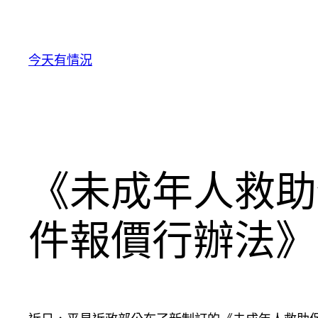
跳
至
主
今天有情況
要
內
容
《未成年人救助
件報價行辦法》