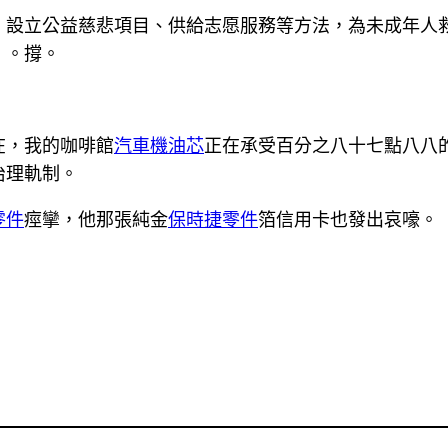
、設立公益慈悲項目、供給志愿服務等方法，為未成年人
》。撐。
在，我的咖啡館
汽車機油芯
正在承受百分之八十七點八八
治理軌制。
零件
痙攣，他那張純金
保時捷零件
箔信用卡也發出哀嚎。