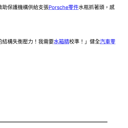
救助保護機構供給支張
Porsche零件
水瓶抓著頭，感
的結構失衡壓力！我需要
水箱精
校準！」健全
汽車零