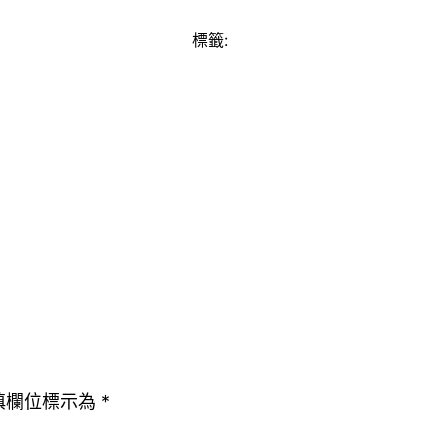
標籤:
填欄位標示為
*