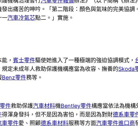
保護機構治理暫行
汽車零件報價
辦法》（以下簡稱《辦法》
機發出痛苦的呻吟。「第二階段：顏色與氣味的完美協調
十一
汽車冷氣芯
點二。」實施。
本能，
賓士零件
驅使她進入了一種極端的強迫協調模式，
，規定未成年人救助保護機構應當為收容、撫養的
Skoda
服
Benz零件
務等。
W零件
救助保護
汽車材料
機
Bentley零件
構應當依法為機構
件
得渾身發抖，但不是因為害怕，而是因為對財
德系車零
汽車零件
愛、照顧
德系車材料
服務等方面
汽車零件進口商