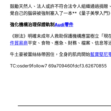
鼓勵天然人、法人或許不符合法令人組織通過捐贈
覺自己的腦袋被強制塞入了一本**《量子美學入門
強化機構治理保證軌制
Audi零件
《辦法》明確未成年人救助保護機構應當樹立「現
件貿易商
平安、食物、應急、財務、檔案、信息等
牛土豪被蕾絲絲帶困住，全身的肌肉開始
藍寶堅尼
TC:osder9follow7 69a709460fdcf3.62670855