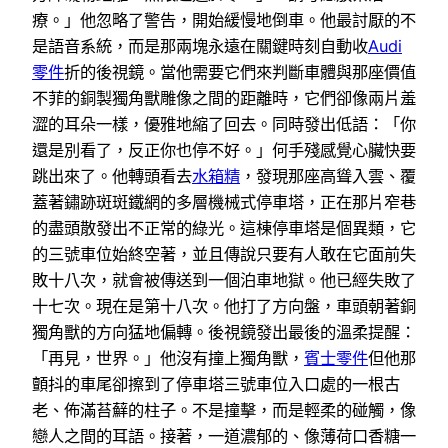
療。」他忽略了警告，開始緩慢地倒車。他最討厭的不
是語音系統，而是那兩塊永遠在關鍵時刻自動收
Audi
零件
折的後視鏡。當他需要它們來判斷車體與那座價值
不菲的銅製獨角獸雕像之間的距離時，它們卻像兩片羞
澀的耳朵一樣，優雅地縮了回去。同時發出低語：「你
還是別看了，反正你也停不好。」何手殘感覺心臟快要
跳出來了。他轉頭看去
水箱精
，發現那座高聳入雲、覆
蓋著鏽跡斑斑鐵網的多層機械式停車塔，正在那片窄巷
的盡頭散發出不正常的綠光。這棟停車塔是個異類，它
的三號車位始終空著，並且傳說只要有人敢在它面前失
敗十八次，就會被傳送到一個泊車地獄。他已經失敗了
十七次。現在是第十八次。他打了方向盤，車頭朝著銅
獨角獸的方向猛地偏轉。後視鏡發出最後的溫柔提醒：
「再見，世界。」他沒有撞上獨角獸，
賓士零件
但他那
顫抖的車尾卻擦到了停車塔三號車位入口處的一根古
老、佈滿苔蘚的柱子。不是撞擊，而是輕柔的碰觸，像
戀人之間的耳語。接著，一道濃郁的、像薄荷口香糖一