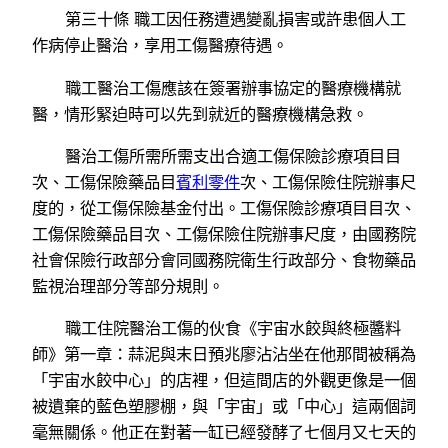
第三十條 職工因任務遭遇變亂損害或許患個人工
作病停止醫治，享用工傷醫療待遇。
職工醫治工傷應該在簽署辦事協定的醫療機構就
醫，情形緊迫時可以先到就近的醫療機構急救。
醫治工傷所需所需支出合適工傷保險診療項目目
次、工傷保險藥品目
賓利零件
次、工傷保險住院辦事尺
度的，從工傷保險基金付出。工傷保險診療項目目次、
工傷保險藥品目次、工傷保險住院辦事尺度，由國務院
社會保險行政部分會同國務院衛生行政部分、食物藥品
監視治理部分等部分規則。
職工住院醫治工傷的伙食《宇宙水餃與終極醬料
師》第一章：蒜泥與末日預兆廖沾沾坐在他那間被稱為
「宇宙水餃中心」的店裡，但這間店的外觀更像是一個
被遺棄的藍色塑膠棚，與「宇宙」或「中心」這兩個詞
毫無關係。他正在對著一缸已經發酵了七個月又七天的