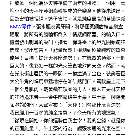
裡放著一個他為林天秤準備了兩年的禮物：一個用一萬
塊小小的天秤座黃銅齒輪組成的音樂盒。他從未送出，
因為害怕被拒絕。這份害怕，就是純度最高的單戀情感
BMW零件
。張水瓶咬緊牙關，將那個黃銅齒輪音樂盒
砸爛，將所有的齒輪都倒入「情感調節器」的輸入口。
機器發出刺耳的尖叫，接著，彈珠臺上的燈光開始瘋狂
閃爍，發出警告。「能量超載！檢測到極致純粹的單戀
能量！目標：提升天秤座運勢！」在機器的頂部，一個
巨大的、像彩虹一樣的光束筆直地射向天空。然而，就
在光束衝出屋頂的一瞬間，一輛塗滿了金色、裝飾著巨
大公牛角的悍馬車猛地停在咖啡館門口。駕駛座上走下
一個全身肌肉、戴著鑽石項圈的男人，那人正是林天秤
的狂熱追求者——金牛座霸總牛土豪。牛土豪一腳踢開
咖啡館的門，大聲宣布：「天秤！別管那什麼負運勢！
我已經用一百噸的純金箔買下了今天所有的壞運氣！」
「從現在開始，你的運勢由我主宰！我的金錢，就是你
的正面能量！」牛土豪的行為，讓張水瓶的光束在空中