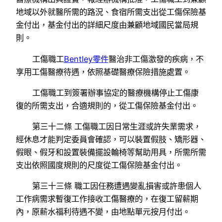
地域以外就醫所需的路況、食宿所需支出從工傷保險基
金付出，基金付出的詳細尺度由兼顧地域國民當局規
則。
工傷職工
Bentley零件
醫治非工傷激發的疾病，不
享用工傷醫療待遇，依照基礎醫療保險措施處置。
工傷職工到簽署辦事協定的醫療機構停止工傷康
復的所需支出，合適規則的，從工傷保險基金付出。
第三十二條 工傷職工因日常生涯或許失業需求，
經休息才能判定委員會確認，可以裝置假肢、矯形器、
假眼、假牙和設置裝備擺設輪椅等幫助用具，所需所需
支出依照國度規則的尺度從工傷保險基金付出。
第三十三條 職工因任務遭遇變亂損害或許患個人
工作病需求暫復工作接收工傷醫療的，在復工留薪期
內，原薪水福利待遇不變，由地點單元按月付出。