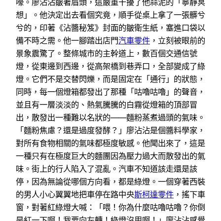
嚎。廖沾沾皺著眉頭，這嚴重干擾了他蒜泥的「寧靜冥
想」。他決定出去看個究竟，順手從桌上拿了一張髒兮
兮的，印著《沾醬秘笈》封面的皺衛生紙，塞進口袋以
備不時之需。他一腳踏出店門
汽車零件
，立刻被眼前的
景象震驚了。整條城市的主幹道上，數百個交通信號
燈，從東邊到西邊，從高架橋到巷弄口，全部變成了綠
燈。它們不是交替閃爍，而是固定在「通行」的狀態，
同時，每一個燈箱都發出了那種「咕嚕咕嚕」的聲音，
並且有一層淡淡的、熱氣騰騰的白霧從燈箱的頂部冒
出，散發出一種難以名狀的——麵粉蒸煮過頭的氣味。
「麵粉焦慮？還是過度發酵？」廖沾沾是個醬料學家，
對所有食物相關的氣味都極度敏感。他聞出來了，這是
一種只有在極度巨大的麵團因為壓力過大而散發出的氣
味。街上的行人陷入了混亂。汽車不知道該走還是該
停，因為無論從哪個方向看，都是綠燈。一個穿著西裝
的男人小心翼翼地把車停在路中央
斯柯達零件
，搖下車
窗，對著紅綠燈大喊：「喂！你為什麼咕嚕咕嚕？你倒
是紅一下啊！我要向左轉！綠燈沒用啊！」廖沾沾感覺