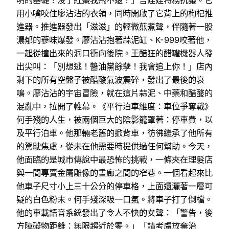
明的基礎！沒了紅棗我飛不遠！」吉娃娃特務抗議。它
用小嘴咬住廖沾沾的衣領，同時開啟了它背上的枸杞推
進器。推進器發出「滋滋」的輕微煎煮聲，伴隨著一股
濃郁的蔘味爆發。廖沾沾抱著蒜泥缸、K-999咬著他，
一起從撞出來的洞口衝向後院。王醋狂的醋罐機器人發
出尖叫：「別想逃！醬油黨餘孽！我會追上你！」店內
剩下的所有空盤子被醋酸氣波震碎，發出了最後的哀
鳴。廖沾沾的宇宙冒險，就在這片蒜泥、中藥和醋酸的
混亂中，拉開了帷幕。《平行泊車維度：車位爭奪戰》
何手殘的人生，被兩個巨大的陰影籠罩著：停車費，以
及平行泊車。他那輛老舊的掀背車，彷彿繼承了他所有
的駕駛焦慮，從未在他需要時提供過任何幫助。今天，
他面臨的是城市傳說中最恐怖的挑戰，一條夾在理髮店
與一間專賣金屬雕像的畫廊之間的窄巷。一個看起來比
他車子尺寸小上三十公分的停車格，上面還灑著一層可
疑的白色粉末。何手殘深吸一口氣。將車子打了倒檔。
他的車載語音系統發出了令人不快的女聲：「警告，後
方障礙物距離：無限趨近於零。」「請考慮放棄治