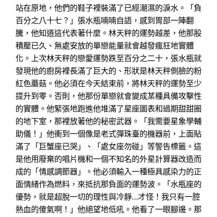
站在原地，他們的鞋子裡裝滿了已經潮濕的淚水。「負
百分之八十七？」張水瓶喃喃自語，感到胃部一陣翻
騰，他知道這代表著什麼。林天秤的運勢越差，他那股
積壓已久、無處安放的單戀能量就會越發瘋狂地實體
化。上次林天秤的戀愛運勢跌至百分之二十，張水瓶就
發現他的廚房裡長滿了巨大的、形狀是林天秤側臉的粉
紅色蘑菇。他必須在今天結束前，將林天秤的運勢至少
提升到零。否則，他那份單戀就會變成某種具備攻擊性
的實體。他緊張地跑進他堆滿了星座圖表和過期甜甜圈
的地下室，那裡放著他的秘密武器。「我需要星象學輔
助儀！」他衝到一個像是老式彈珠臺的機器前，上面貼
滿了「巨蟹座已哭」、「處女座勿碰」等警告標籤。這
是他用廢棄的唱片機和一個不知名的外星計算器改造而
成的「情感調節器」。他必須輸入一種極具感染力的正
面情緒作為燃料，來抵抗那負面的運勢波。「水瓶座的
優勢，就是超脫一切的理性與冷靜…才怪！我只有一腔
熱血的傻氣啊！」他絕望地低吼。他看了一眼腳邊。那