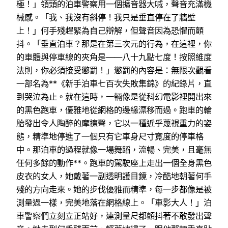
極！」領頭的泊車警察用一個擴音器大喊，聲音充滿機
械感。「我、我沒有斜停！我只是垂直停在了牆壁
上！」何手殘趕緊為自己辯解，但聲音因為恐懼而顫
抖。「垂直泊車？那是在第三次元的行為，在這裡，你
的車體與停車線的夾角是——八十九點七度！按照維度
法則，你必須接受懲罰！」懲罰的內容是：無限次觀看
一部名為**《新手泊車七百次失敗集錦》的紀錄片，直
到哭泣為止。就在這時，一輛像是從科幻電影裡開出來
的黑色跑車，優雅地從網格的邊緣漂移而過。跑車的輪
胎發出令人陶醉的摩擦聲，它以一種近乎蔑視重力的姿
態，精準地停進了一個只有它車身尺寸寬度的停車格
中。那泊車的過程就像一場舞蹈，流暢、完美，且毫無
任何多餘的動作**。跑車的駕駛座上走出一個全身黑色
皮衣的女人，她戴著一副透明護目鏡，冷酷地朝著何手
殘的方向走來。她的步伐優雅而精準，每一步都像是被
測量過一樣，完美地落在網格線上。「車影大人！」泊
車警察們立刻立正站好，連測量尺都顫抖著不敢發出聲