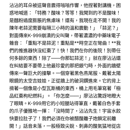
沾沾的耳朵被這聲音震得嗡嗡作響，他捏著對講機，困
惑地喊道：「特務？酸味？等等！我聞到的不是酸味！
是麵粉過度膨脹的焦慮味！還有，我現在走不開！我的
陳年老蒜泥需要每隔三小時的溫和震動！」「蒜泥？」
對面傳來K-999崩潰的尖叫聲，帶著濃濃的中藥味電子
雜音：「重點不是蒜泥！重點是**時空正在彎曲！**我
們的推進器快沒紅棗了！快！我們在你的後院！別帶任
何多餘的東西！除了——你那缸蒜泥！」就在廖沾沾還
在糾結要不要帶上他最珍愛的那把銀勺時，外面的牆壁
傳來一聲巨大的撞擊。一個穿著黑色燕尾服、戴著太陽
眼鏡的太空吉娃娃，正從牆上的破洞鑽進來。它的背上
揹著一個像是小型瓦斯桶的東西，桶上用毛筆寫著「極
品紅棗枸杞燃料」。「你怎麼——」廖沾沾驚訝地瞪大
了眼睛。K-999用它的小短腿站得筆直，戴著白色手套
的爪子優雅地一揮：「沒時間了，沾沾先生！宇宙水餃
快要拉肚子了！我們必須在你被醋酸離子炮鎖定前離
開！」話音未落，一股極致尖銳、刺鼻的酸氣猛地從店