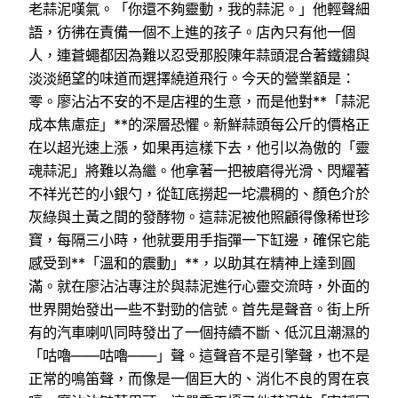
老蒜泥嘆氣。「你還不夠靈動，我的蒜泥。」他輕聲細
語，彷彿在責備一個不上進的孩子。店內只有他一個
人，連蒼蠅都因為難以忍受那股陳年蒜頭混合著鐵鏽與
淡淡絕望的味道而選擇繞道飛行。今天的營業額是：
零。廖沾沾不安的不是店裡的生意，而是他對**「蒜泥
成本焦慮症」**的深層恐懼。新鮮蒜頭每公斤的價格正
在以超光速上漲，如果再這樣下去，他引以為傲的「靈
魂蒜泥」將難以為繼。他拿著一把被磨得光滑、閃耀著
不祥光芒的小銀勺，從缸底撈起一坨濃稠的、顏色介於
灰綠與土黃之間的發酵物。這蒜泥被他照顧得像稀世珍
寶，每隔三小時，他就要用手指彈一下缸邊，確保它能
感受到**「溫和的震動」**，以助其在精神上達到圓
滿。就在廖沾沾專注於與蒜泥進行心靈交流時，外面的
世界開始發出一些不對勁的信號。首先是聲音。街上所
有的汽車喇叭同時發出了一個持續不斷、低沉且潮濕的
「咕嚕——咕嚕——」聲。這聲音不是引擎聲，也不是
正常的鳴笛聲，而像是一個巨大的、消化不良的胃在哀