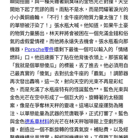
瞬間扭曲，與一種夾雜著銅臭味的金色光芒對撞。天空
開始下起了荒謬的雨。雨點不是水，而是閃耀著淚光的
小小黃銅齒輪。「不行！金牛座的物質力量太強了！我
的單戀被汙染了！」張水瓶大喊。他知道，如果牛土豪
的物質力量勝出，林天秤將會被困在一個充滿金錢和俗
氣的虛假愛情裡，而他將永遠失去機會。張水瓶看向那
機器，
Porsche零件
還剩下最後一個可以輸入的「情緒
燃料」口。他迅速撕下了貼在他背後衣領上，那張寫著
「我就是個單戀傻瓜」的標籤，丟了進去。他必須用自
己最真實的「傻氣」去對抗金牛座的「霸氣」！調節器
再次發出轟鳴，這一次，射向天空的光束不再是彩虹
色，而是充滿了水瓶座特有的怪誕藍色**。藍色光束與
金色光芒在空中形成了一個巨大的、旋轉著的太極圖
案，像是在爭奪林天秤的靈魂。這場以星座運勢為賭
注、以單戀能量為武器的荒唐戰爭，正式打響了。藍色
與金色
德系車材料
的光芒在林天秤咖啡館上空劇烈衝
撞，創造出一個不斷旋轉的怪異氣旋。補貼費，以及經
醫療機構出具證實，報經辦機構批准，工傷職工到兼顧