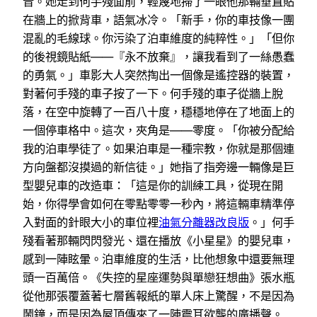
音。她走到何手殘面前，輕蔑地掃了一眼他那輛垂直貼
在牆上的掀背車，語氣冰冷。「新手，你的車技像一團
混亂的毛線球。你污染了泊車維度的純粹性。」「但你
的後視鏡貼紙——『永不放棄』，讓我看到了一絲愚蠢
的勇氣。」車影大人突然掏出一個像是遙控器的裝置，
對著何手殘的車子按了一下。何手殘的車子從牆上脫
落，在空中旋轉了一百八十度，穩穩地停在了地面上的
一個停車格中。這次，夾角是——零度。「你被分配給
我的泊車學徒了。如果泊車是一種宗教，你就是那個連
方向盤都沒摸過的新信徒。」她指了指旁邊一輛像是巨
型嬰兒車的改造車：「這是你的訓練工具，從現在開
始，你得學會如何在零點零零一秒內，將這輛車精準停
入對面的針眼大小的車位裡
油氣分離器改良版
。」何手
殘看著那輛閃閃發光、還在播放《小星星》的嬰兒車，
感到一陣眩暈。泊車維度的生活，比他想象中還要無理
頭一百萬倍。《失控的星座運勢與單戀狂想曲》張水瓶
從他那張覆蓋著七層舊報紙的單人床上驚醒，不是因為
鬧鐘，而是因為屋頂傳來了一陣震耳欲聾的廣播聲。