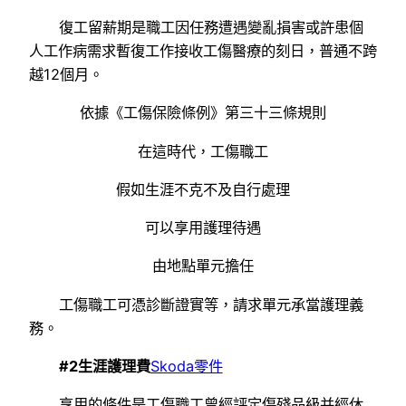
復工留薪期是職工因任務遭遇變亂損害或許患個
人工作病需求暫復工作接收工傷醫療的刻日，普通不跨
越12個月。
依據《工傷保險條例》第三十三條規則
在這時代，工傷職工
假如生涯不克不及自行處理
可以享用護理待遇
由地點單元擔任
工傷職工可憑診斷證實等，請求單元承當護理義
務。
#2生涯護理費
Skoda零件
享用的條件是工傷職工曾經評定傷殘品級并經休