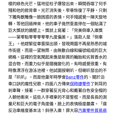
樣的綠色光芒。猛地從柱子爆發出來，瞬間吞噬了何手
殘和他的掀背車。光芒消失後，窄巷恢復了平靜，只剩
下獨角獸雕像一臉困惑的表情。何手殘感覺一陣天旋地
轉，等他回過神來，他的車子竟然垂直停在一個貼滿了
巨大獎狀的牆壁上。獎狀上寫著：「完美倒車入庫獎
——第零點零零零零零九度偏差。」落款人是「倒車
王」。他趕緊從車窗探出頭，發現周圍不再是熟悉的城
市街道，而是一望無際、由無數白線和編號組成的巨大
網格。這裡的空氣聞起來像是新買的輪胎和劣質香水的
混合物，而重力似乎是隨機變化的，有時感覺很重，有
時像漂浮在游泳池裡。他試圖按喇叭，但喇叭發出的不
是「叭叭」，而是他童年時學會
Benz零件
的、關於泊
車口訣的魔性兒歌。四面八方傳來
保時捷零件
了刺耳的
剎車聲，接著，一群穿著反光背心和戴著白色安全帽的
人朝他衝來。這些人手裡拿的不是警棍，而是長長的測
量尺和巨大的電子角度儀，臉上的表情極度嚴肅。「違
反泊車維度基本法！斜停入庫！罪大惡
汽車零件貿易商