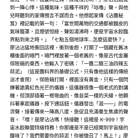
到一陣心悸。這種氣味，這種不祥的「咕嚕」聲，與他
兒時聽到的家傳預言不謀而合。他想起家傳《沾醬秘
笈》裡記載的第一句：「當世間萬物的交通都被麵皮的
氣味籠罩，且燈號恒綠、聲如湯沸時，便是宇宙水餃臨
界點到來之時。」「七點五個地球年…怎麼這麼快？」
廖沾沾猛地衝回店裡，衝到後廚，打開了一個藏在舊冰
櫃後面的暗門。暗門裡放著一個老舊的、像是古代金屬
保險箱的東西。他輸入了密碼：「一醬二醋三油四辣五
蒜泥」（這是醬料界的基礎公式，只有像他這樣的傳統
派才會用）。保險箱打開，裡面沒有黃金，只有一個閃
爍著詭異紅色光芒的儀器。這儀器很像一個老式的對講
機，但頂部插著一根彎曲的、像韭菜一樣的天線。他顫
抖著拿起儀器，按下通話鈕。儀器發出「滋——」的電
流聲，接著傳來一陣高八度、急促且充滿養生焦慮的聲
音。「喂！是廖沾沾嗎！快接聽！這裡是 K-999！宇
宙水餃聯盟特級特務！你那邊是不是已經聞到宇宙級的
酸味了？我們需要你的蒜泥！你被徵召了！馬上！」廖