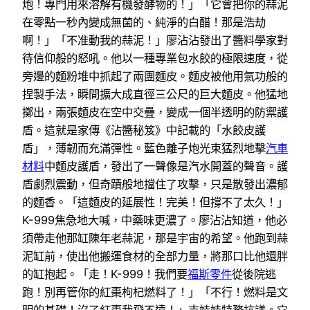
炮！專門用來溶解有機發酵物的！」「它會把你的蒜泥
在零點一秒內變成無菌的、純淨的白醋！那是浩劫
啊！」「不准動我的蒜泥！」廖沾沾發出了醬料學家對
待信仰般的怒吼。他以一種專業包水餃的極限速度，從
旁邊的麵粉堆中抓起了兩團麵皮。麵皮被他用氣功般的
捏製手法，瞬間擴大成直徑三公尺的巨大麵皮。他猛地
擲出，兩張麵皮在空中交疊，變成一個半透明的防禦護
盾。這就是家傳《沾醬秘笈》中記載的「水餃皮護
盾」，薄韌而充滿彈性。藍色離子炮光束猛烈地擊
汽車
材料
中麵皮護盾，發出了一聲像是汽水開蓋的聲音。護
盾劇烈震動，但奇蹟般地擋住了攻擊，只是散發出濃郁
的麵香。「這麵皮的延展性！完美！但撐不了太久！」
K-999焦急地大喊，中藥味更濃了。廖沾沾知道，他必
須帶走他那缸陳年老蒜泥，那是宇宙的希望。他跑到蒜
泥缸前，使出他搬運食材的全部力量，將那口比他還胖
的缸抱起。「走！K-999！我們要
福斯零件
從後院逃
跑！別再管你的紅棗枸杞燃料了！」「不行！燃料是文