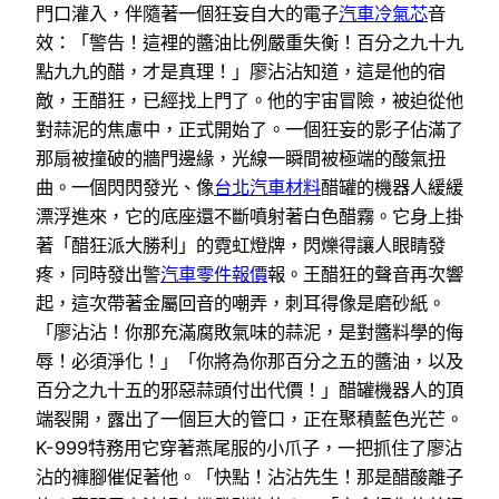
門口灌入，伴隨著一個狂妄自大的電子
汽車冷氣芯
音
效：「警告！這裡的醬油比例嚴重失衡！百分之九十九
點九九的醋，才是真理！」廖沾沾知道，這是他的宿
敵，王醋狂，已經找上門了。他的宇宙冒險，被迫從他
對蒜泥的焦慮中，正式開始了。一個狂妄的影子佔滿了
那扇被撞破的牆門邊緣，光線一瞬間被極端的酸氣扭
曲。一個閃閃發光、像
台北汽車材料
醋罐的機器人緩緩
漂浮進來，它的底座還不斷噴射著白色醋霧。它身上掛
著「醋狂派大勝利」的霓虹燈牌，閃爍得讓人眼睛發
疼，同時發出警
汽車零件報價
報。王醋狂的聲音再次響
起，這次帶著金屬回音的嘲弄，刺耳得像是磨砂紙。
「廖沾沾！你那充滿腐敗氣味的蒜泥，是對醬料學的侮
辱！必須淨化！」「你將為你那百分之五的醬油，以及
百分之九十五的邪惡蒜頭付出代價！」醋罐機器人的頂
端裂開，露出了一個巨大的管口，正在聚積藍色光芒。
K-999特務用它穿著燕尾服的小爪子，一把抓住了廖沾
沾的褲腳催促著他。「快點！沾沾先生！那是醋酸離子