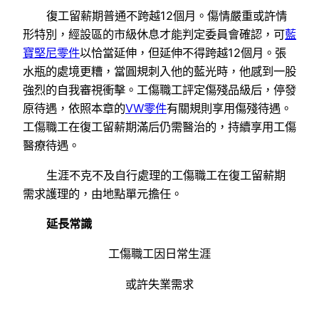
復工留薪期普通不跨越12個月。傷情嚴重或許情
形特別，經設區的市級休息才能判定委員會確認，可
藍
寶堅尼零件
以恰當延伸，但延伸不得跨越12個月。張
水瓶的處境更糟，當圓規刺入他的藍光時，他感到一股
強烈的自我審視衝擊。工傷職工評定傷殘品級后，停發
原待遇，依照本章的
VW零件
有關規則享用傷殘待遇。
工傷職工在復工留薪期滿后仍需醫治的，持續享用工傷
醫療待遇。
生涯不克不及自行處理的工傷職工在復工留薪期
需求護理的，由地點單元擔任。
延長常識
工傷職工因日常生涯
或許失業需求