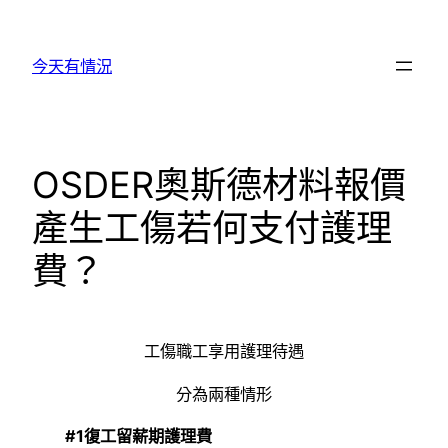
跳
至
今天有情況
主
要
內
容
OSDER奧斯德材料報價
產生工傷若何支付護理
費？
工傷職工享用護理待遇
分為兩種情形
#1復工留薪期護理費