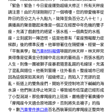
「緊急！緊急！今日星座運勢超級大修正！所有天秤座
請注意！由於月球剛剛打了一個噴嚏，您的戀愛機率從
昨日的百分之九十九點九，陡降至負百分之八十七！」
廣播員的聲音聽起來像是一個正在經歷中年危機的雙子
座，充滿了戲劇性的絕望。張水瓶，一個典型的水瓶
座，立刻感到一陣恐慌，這是他患有「星座預報壓力症
候群」後的標準反應。他單戀著住在隔壁棟、經營一家
「平衡美學」咖
汽車材料報價
啡館的林天秤。林天秤完
美得像是從黃金分割線中走出來的藝術品。而張水瓶的
人生，則像一團被獅子座暴君隨意亂踢的毛線球，充滿
了混亂與錯位。他衝到窗邊，往外看去。整座城市已經
因為這個突如其來的「超級修正」而陷入了荒謬的混
亂。街道上的雙魚座們，開始不受控制地流下鹹鹹的海
水淚，他們無法停止地哭泣，導致城市低窪處已經形成
了小型潟湖。那些摩羯座的上班族，嚴格遵守著廣播中
「摩羯座今天適合原地踏步，否則將失去襪子」的指
令。數
汽車零件進口商
百名西裝筆挺的摩羯座正整齊地