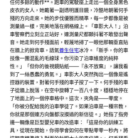
任何多餘的動作**。跑車的駕駛座上走出一個全身黑色
皮衣的女人，她戴著一副透明護目鏡，冷酷地朝著何手
殘的方向走來。她的步伐優雅而精準，每一步都像是被
測量過一樣，完美地落在網格線上。「車影大人！」泊
車警察們立刻立正站好，連測量尺都顫抖著不敢發出聲
音。她走到何手殘面前，輕蔑地掃了一眼他那輛垂直貼
在牆上的掀背車，語氣
養生住宅
冰冷。「新手，你的車
技像一團混亂的毛線球。你污染了泊車維度的純粹
性。」「但你的後視鏡貼紙——『永不放棄』，讓我看
到了一絲愚蠢的勇氣。」車影大人突然掏出一個像是遙
控器的裝置，對著何手殘的車子按了一下。何手殘的車
子從牆上脫落，在空中旋轉了一百八十度，穩穩地停在
了地面上的一個停車格中。這次，夾角是——零度。
「你被分配給我的泊車學徒了。如果泊車是一種宗教，
你就是那個連方向盤都沒摸過的新信徒。」她指了指旁
邊一輛像是巨型嬰兒車的改造車：「這是你的訓練工
具，從現在開始，你得學會如何在零點零零一秒內，將