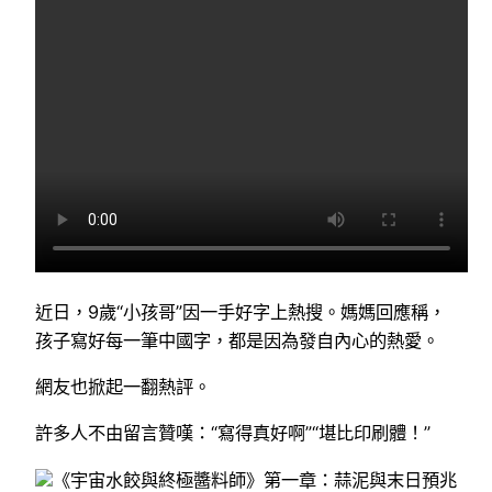
近日，9歲“小孩哥”因一手好字上熱搜。媽媽回應稱，
孩子寫好每一筆中國字，都是因為發自內心的熱愛。
網友也掀起一翻熱評。
許多人不由留言贊嘆：“寫得真好啊”“堪比印刷體！”
《宇宙水餃與終極醬料師》第一章：蒜泥與末日預兆