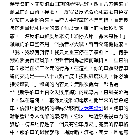
時學會的、關於泊車口訣的魔性兒歌。四面八方傳來了
刺耳的剎車聲，接著，一群穿著反光背心和戴著白色安
全帽的人朝他衝來。這些人手裡拿的不是警棍，而是長
長的測量尺和巨大的電子角度儀，臉上的表情極度嚴
肅。「違反泊車維度基本法！斜停入庫！罪大惡極！」
領頭的泊車警察用一個擴音器大喊，聲音充滿機械感。
「我、我沒有斜停！我只是垂直停在了牆壁上！」何手
殘趕緊為自己辯解，但聲音因為恐懼而顫抖。「垂直泊
車？那是在第三次元的行為，在這裡，你的車體與停車
線的夾角是——八十九點七度！按照維度法則，你必須
接受懲罰！」懲罰的內容是：無限次觀看一部名為
**《新手泊車七百次失敗集錦》的紀錄片，直到哭泣為
止。就在這時，一輛像是從科幻電影裡開出來的黑色跑
車，優雅地從網格的邊緣漂移而
退休宅設計
過。跑車的
輪胎發出令人陶醉的摩擦聲，它以一種近乎蔑視重力的
姿態，精準地停進了一個只有它車身尺寸寬度的停車格
中。那泊車的過程就像一場舞蹈，流暢、完美，且毫無