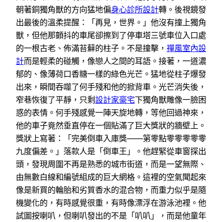
朝著銅獨角獸的方向猛地偏
身心診所設計
轉。後視鏡發
出最後的溫柔提醒：「再見，世界。」他沒有撞上獨角
獸，但他那顫抖的車尾卻擦到了停車塔三號車位入口處
的一根古老、佈滿苔蘚的柱子。不是撞擊，
禪風室內設
計
而是輕柔的碰觸，像戀人之間的耳語。接著，一道濃
郁的、像薄荷口香糖一樣的綠色光芒。猛地從柱子爆發
出來，瞬間吞噬了何手殘和他的掀背車。光芒消失後，
窄巷恢復了平靜，只剩
設計家豪宅
下獨角獸雕像一臉困
惑的表情。何手殘感覺一陣天旋地轉，等他回過神來，
他的車子竟然垂直停在一個貼滿了巨大獎狀的牆壁上。
獎狀上寫著：「完美倒車入庫獎——第零點零零零零零
九度偏差。」落款人是「倒車王」。他趕緊從車窗探出
頭，發現周圍不再是熟悉的城市街道，而是一望無際、
由無數白線和編號組成的巨大網格。這裡的空氣聞起來
像是新買的輪胎和劣質香水的混合物，而重力似乎是隨
機變化的，有時感覺很重，有時像漂浮在游泳池裡。他
試圖按喇叭，但喇叭發出的不是「叭叭」，而是他童年