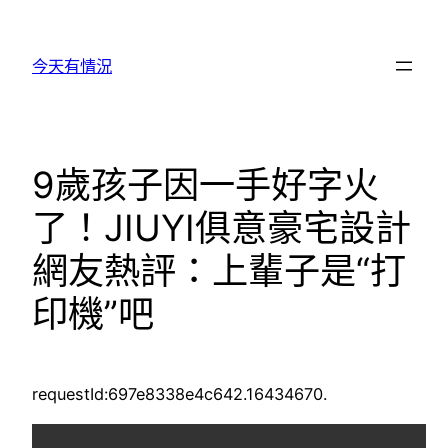
跳
至
今天有情況
主
要
內
容
9歲孩子因一手好字火
了！JIUYI俱意豪宅設計
網友熱評：上輩子是“打
印機”吧
requestId:697e8338e4c642.16434670.