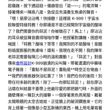
起儀器，按下通話鈕。儀器發出「滋——」的電流聲，
接著傳來一陣高八度、急促且充滿養生焦慮的聲音。
「喂！是廖沾沾嗎！快接聽！這裡是 K-999！宇宙水
餃聯盟特級特務！你那邊是不是已經聞到宇宙級的酸味
了？我們需要你的蒜泥！你被徵召了！馬上！」廖沾沾
的耳朵被這聲音震得嗡嗡作響，他捏著對講機，困惑地
喊道：「特務？酸味？等等！我聞到的不是酸味！是麵
粉過度膨脹的焦慮味！還有，我現在走不開！我的陳年
老蒜泥需要每隔三小時的溫和震動！」「蒜泥？」對面
傳來
會所設計
K-999崩潰的尖叫聲，帶著濃濃的中藥味
電子雜音：「重點不是蒜泥！重點是**時空正在彎曲！
**我們的推進器快沒紅棗了！快！我們在你的後院！別
帶任何多餘的東西！除了——你那缸蒜泥！」就在廖沾
沾還在糾結要不要帶上他最珍愛的那把銀勺時，外面的
牆壁傳來一聲巨大的撞擊。一個穿著黑色燕尾服、戴著
太陽眼鏡的太空吉娃娃，正從牆上的破洞鑽進來。它的
背上揹著一個像是小型瓦斯桶的東西，桶上用毛筆寫著