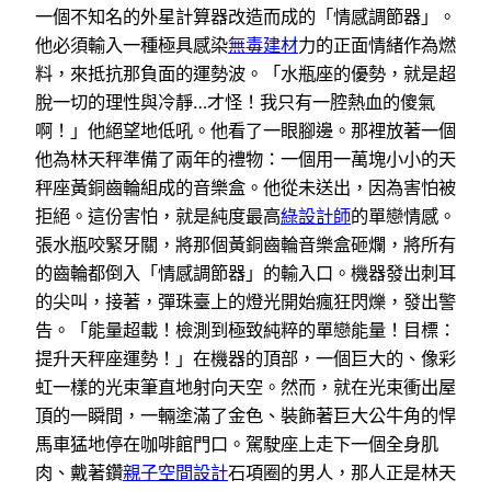
一個不知名的外星計算器改造而成的「情感調節器」。
他必須輸入一種極具感染
無毒建材
力的正面情緒作為燃
料，來抵抗那負面的運勢波。「水瓶座的優勢，就是超
脫一切的理性與冷靜…才怪！我只有一腔熱血的傻氣
啊！」他絕望地低吼。他看了一眼腳邊。那裡放著一個
他為林天秤準備了兩年的禮物：一個用一萬塊小小的天
秤座黃銅齒輪組成的音樂盒。他從未送出，因為害怕被
拒絕。這份害怕，就是純度最高
綠設計師
的單戀情感。
張水瓶咬緊牙關，將那個黃銅齒輪音樂盒砸爛，將所有
的齒輪都倒入「情感調節器」的輸入口。機器發出刺耳
的尖叫，接著，彈珠臺上的燈光開始瘋狂閃爍，發出警
告。「能量超載！檢測到極致純粹的單戀能量！目標：
提升天秤座運勢！」在機器的頂部，一個巨大的、像彩
虹一樣的光束筆直地射向天空。然而，就在光束衝出屋
頂的一瞬間，一輛塗滿了金色、裝飾著巨大公牛角的悍
馬車猛地停在咖啡館門口。駕駛座上走下一個全身肌
肉、戴著鑽
親子空間設計
石項圈的男人，那人正是林天