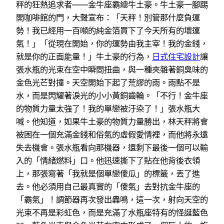
秤的狂熱追求者——金牛座霸總牛土豪。牛土豪一腳踢
開咖啡館的門，大聲宣布：「天秤！別管那什麼負運
勢！我已經用一百噸的純金箔買下了今天所有的壞運
氣！」「從現在開始，你的運勢由我主宰！我的金錢，
就是你的正面能量！」牛土豪的行為，
日式住宅設計
讓
張水瓶的光束在空中瞬間扭曲，與一種夾雜著銅臭味的
金色光芒對撞。天空開始下起了荒謬的雨。雨點不是
水，而是閃耀著淚光的小小黃銅齒輪。「不行！金牛座
的物質力量太強了！我的單戀被汙染了！」張水瓶大
喊。他知道，如果牛土豪的物質力量勝出，林天秤將會
被困在一個充滿金錢和俗氣的虛假愛情裡，而他將永遠
失去機會。張水瓶看向那機器，還剩下最後一個可以輸
入的「情緒燃料」口。他迅速撕下了貼在他背後衣領
上，那張寫著「我就是個單戀傻瓜」的標籤，丟了進
去。他必須用自己最真實的「傻氣」去對抗金牛座的
「霸氣」！調節器再次發出轟鳴，這一次，射向天空的
光束不再是彩虹色，而是充滿了水瓶座特有的怪誕藍色