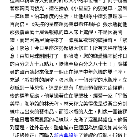
這輛車精準停入對面的針眼大小的車位裡。」何手殘看
著那輛閃閃發光、還在播放《小星星》的嬰兒車，感到
一陣眩暈。泊車維度的生活，比他想象中還要無理頭一
百萬倍。《失控的星座運勢與單戀狂想曲》張水瓶從他
那張覆蓋著七層舊報紙的單人床上驚醒，不是因為鬧
鐘，而是因為屋頂傳來了一陣震耳欲聾的廣播聲。「緊
急！緊急！今日星座運勢超級大修正！所有天秤座請注
意！由於月球剛剛打了一個噴嚏，您的戀愛機率從昨日
的百分之九十九點九，陡降至負百分之八十七！」廣播
員的聲音聽起來像是一個正在經歷中年危機的雙子座，
充滿了戲劇性的絕望。張水瓶，一個典型的水瓶座，立
刻感到一陣恐慌，這是他患有「星座預報壓力症候群」
後的標準反應。他單戀著住在隔壁棟、經營一家「平衡
美學」咖啡館的林天秤。林天秤完美得像是從黃金分割
線中走出來的藝術品。而張水瓶的人生，則像一團被獅
子座暴君隨意亂踢的毛線球，充滿了混亂與錯位。他衝
到窗邊，往外看去。整座城市已經因為這個突如其來的
「超級修正」而陷入
新古典設計
了荒謬的混亂。街道上