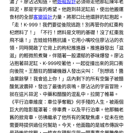
濃了。廖沾沾知道，他
遊艇設計
必須帶走他那缸陳年老
蒜泥，那是宇宙的希望。他跑到蒜泥缸前，使出他搬運
食材的全部
客變設計
力量，將那口比他還胖的缸抱起。
「走！K-999！我們要從後院逃跑！別再管你的紅棗枸
杞燃料了！」「不行！燃料是文明的基礎！沒了紅棗我
飛不遠！」吉娃娃特務抗議。它用小嘴咬住廖沾沾的衣
領，同時開啟了它背上的枸杞推進器。推進器發出「滋
滋」的輕微煎煮聲，伴隨著一股濃郁的蔘味爆發。廖沾
沾抱著蒜泥缸、K-999咬著他，一起從撞出來的洞口衝
向後院。王醋狂的醋罐機器人發出尖叫：「別想逃！醬
油黨餘孽！我會追上你！」店內剩下的所有空盤子被醋
酸氣波震碎，發出了最後的哀鳴。廖沾沾的宇宙冒險，
就在這片蒜泥、中藥和醋酸的混亂中，拉開了帷幕。
《平行泊車維度：車位爭奪戰》何手殘的人生，被兩個
巨大的陰影籠罩著：停車費，以及平行泊車。他那輛老
舊的掀背車，彷彿繼承了他所有的駕駛焦慮，從未在他
需要時提供過任何幫助。今天，他面臨的是城市傳說中
最恐怖的挑戰，一條夾在理髮店與一間專賣金屬雕像的