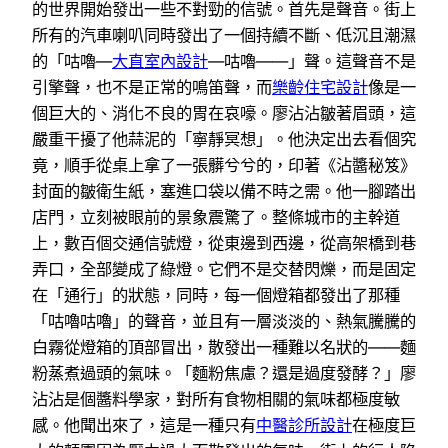
的世界開始發出一些不對勁的信號。首先是聲音。街上
所有的汽車喇叭同時發出了一個持續不斷、低沉且潮濕
的「咕嚕—
大直室內設計
—咕嚕——」聲。這聲音不是
引擎聲，也不是正常的鳴笛聲，而
樂齡住宅設計
像是一
個巨大的、消化不良的胃在哀嚎。廖沾沾皺著眉頭，這
嚴重干擾了他蒜泥的「寧靜冥想」。他決定出去看個究
竟，順手從桌上拿了一張髒兮兮的，印著《沾醬秘笈》
封面的皺衛生紙，塞進口袋以備不時之需。他一腳踏出
店門，立刻被眼前的景象震驚了。整條城市的主幹道
上，數百個交通信號燈，從東邊到西邊，從高架橋到巷
弄口，全部變成了綠燈。它們不是交替閃爍，而是固定
在「通行」的狀態，同時，每一個燈箱都發出了那種
「咕嚕咕嚕」的聲音，並且有一層淡淡的、熱氣騰騰的
白霧從燈箱的頂部冒出，散發出一種難以名狀的——麵
粉蒸煮過頭的氣味。「麵粉焦慮？還是過度發酵？」廖
沾沾是個醬料學家，對所有食物相關的氣味都極度敏
感。他聞出來了，這是一種只有
中醫診所設計
在極度巨