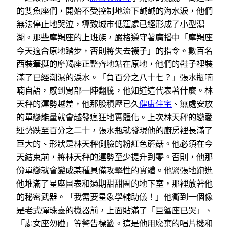
的雙魚座們，開始不受控制地流下鹹鹹的海水淚，他們
無法停止地哭泣，導致城市低窪處已經形成了小型潟
湖。那些摩羯座的上班族，嚴格遵守著廣播中「摩羯座
今天適合原地踏步，否則將失去襪子」的指令。數百名
西裝筆挺的摩羯座正整齊地站在原地，他們的鞋子裡裝
滿了已經潮濕的淚水。「負百分之八十七？」張水瓶喃
喃自語，感到胃部一陣翻騰，他知道這代表著什麼。林
天秤的運勢越差，他那股積壓已久
健康住宅
、無處安放
的單戀能量就會越發瘋狂地實體化。上次林天秤的戀愛
運勢跌至百分之二十，張水瓶就發現他的廚房裡長滿了
巨大的、形狀是林天秤側臉的粉紅色蘑菇。他必須在今
天結束前，將林天秤的運勢至少提升到零。否則，他那
份單戀就會變成某種具備攻擊性的實體。他緊張地跑進
他堆滿了星座圖表和過期甜甜圈的地下室，那裡放著他
的秘密武器。「我需要星象學輔助儀！」他衝到一個像
是老式彈珠臺的機器前，上面貼滿了「巨蟹座已哭」、
「處女座勿碰」等警告標籤。這是他用廢棄的唱片機和