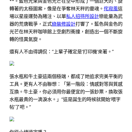
**。藍色光束與金色光芒在空中形成了一個巨大的、旋
轉著的太極圖案，像是在爭奪林天秤的靈魂。
侘寂風
這
場以星座運勢為賭注、以單
私人招待所設計
戀能量為武
器的荒唐戰爭，正式
綠裝修設計
打響了。藍色與金色的
光芒在林天秤咖啡館上空劇烈衝撞，創造出一個不斷旋
轉的怪異氣旋。
還有人不由得調侃：“上輩子確定是‘打印機’來著。”
張水瓶和牛土豪這兩個極端，都成了她追求完美平衡的
工具。更有人不由聯想：「第一階段：情感對等與質感
互換。牛土豪，你必須用你最便宜的一張鈔票，換取張
水瓶最貴的一滴淚水。」“這是誕生的時候就開始‘喂字
帖’了吧。”