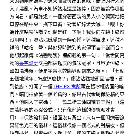
大的麵團因為壓力過大而散發出的氣味。街上的行人陷
入了混亂。汽車不知道該走還是該停，因為無論從哪個
方向看，都是綠燈。一個穿著西裝的男人小心翼翼地把
車停在路中央，搖下車窗，對著紅綠燈大喊：「喂！你
為什麼咕嚕咕嚕？你倒是紅一下啊！我要向左轉！綠燈
沒用啊！」廖沾沾感覺到一陣心悸。這種氣味，這種不
祥的「咕嚕」聲，與他兒時聽到的家傳預言不謀而合。
他想起家傳《沾醬秘笈》裡記載的第一句：「當世間萬
物的
豪宅設計
交通都被麵皮的氣味籠罩，且燈號恒綠、
聲如湯沸時，便是宇宙水餃臨界點到來之時。」「七點
五個地球年…怎麼這麼快？」廖沾沾猛地衝回店裡，衝
到後廚，打開了一個
THE R3 寓所
藏在舊冰櫃後面的暗
門。暗門裡放著一個老舊的、像是古代金屬保險箱的東
西。他輸入了密碼：「一醬二醋三油四辣五蒜泥」（這
是醬料界的基礎公式，只有像他這樣的傳統派才會
用）。保險箱打開，裡面沒有黃金，只有一個閃爍著詭
異紅色光芒的儀器。這儀器很像一個老式的對講機，但
頂部插著一根彎曲的、像韭菜一樣的天線。他顫抖著拿