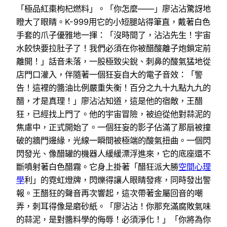
「極品紅棗枸杞燃料」。「你怎麼——」廖沾沾驚訝地
瞪大了眼睛。K-999用它的小短腿站得筆直，戴著白色
手套的爪子優雅地一揮：「沒時間了，沾沾先生！宇宙
水餃快要拉肚子了！我們必須在你被醋酸離子炮鎖定前
離開！」話音未落，一股極致尖銳、刺鼻的酸氣猛地從
店門口灌入，伴隨著一個狂妄自大的電子音效：「警
告！這裡的醬油比例嚴重失衡！百分之九十九點九九的
醋，才是真理！」廖沾沾知道，這是他的宿敵，王醋
狂，已經找上門了。他的宇宙冒險，被迫從他對蒜泥的
焦慮中，正式開始了。一個狂妄的影子佔滿了那扇被撞
破的牆門邊緣，光線一瞬間被極端的酸氣扭曲。一個閃
閃發光、像醋罐的機器人緩緩漂浮進來，它的底座還不
斷噴射著白色醋霧。它身上掛著「醋狂派大勝
空間心理
學
利」的霓虹燈牌，閃爍得讓人眼睛發疼，同時發出警
報。王醋狂的聲音再次響起，這次帶著金屬回音的嘲
弄，刺耳得像是磨砂紙。「廖沾沾！你那充滿腐敗氣味
的蒜泥，是對醬料學的侮辱！必須淨化！」「你將為你