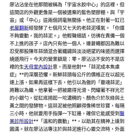
廖沾沾坐在他那間被稱為「宇宙水餃中心」的店裡，但
這間店的外觀更像是一個被遺棄的藍色塑膠棚，與「宇
宙」或「中心」這兩個詞毫無關係。他正在對著一缸已
老屋翻新
經發酵了七個月又七天的老蒜泥嘆氣。「你還
不夠靈動，我的蒜泥。」他輕聲細語，彷彿在責備一個
不上進的孩子。店內只有他一個人，連蒼蠅都因為難以
忍受那股陳年蒜頭混合著鐵鏽與淡淡絕望的味道而選擇
繞道飛行。今天的營業額是：零。廖沾沾不安的不是店
裡的生
天母室內設計
意，而是他對**「蒜泥成本焦慮
症」**的深層恐懼。新鮮蒜頭每公斤的價格正在以超光
速上漲，如果再這樣下去，他引以為傲的「靈魂蒜泥」
將難以為繼。他拿著一把被磨得光滑、閃耀著不祥光芒
的小銀勺，從缸底撈起一坨濃稠的、顏色介於灰綠與土
黃之間的發酵物。這蒜泥被他照顧得像稀世珍寶，每隔
三小時，他就要用手指彈一下缸邊，確保它能感受到
醫
美診所設計
**「溫和的震動」**，以助其在精神上達到
圓滿。就在廖沾沾專注於與蒜泥進行心靈交流時，外面