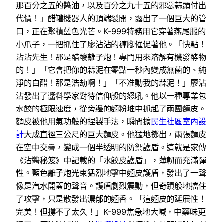
那百分之五的醬油，以及百分之九十五的邪惡蒜頭付出
代價！」醋罐機器人的頂端裂開，露出了一個巨大的管
口，正在聚積藍色光芒。K-999特務用它穿著燕尾服的
小爪子，一把抓住了廖沾沾的褲腳催促著他。「快點！
沾沾先生！那是醋酸離子炮！專門用來溶解有機發酵物
的！」「它會把你的蒜泥在零點一秒內變成無菌的、純
淨的白醋！那是浩劫啊！」「不准動我的蒜泥！」廖沾
沾發出了醬料學家對待信仰般的怒吼。他以一種專業包
水餃的極限速度，從旁邊的麵粉堆中抓起了兩團麵皮。
麵皮被他用氣功般的捏製手法，瞬間擴
民生社區室內設
計
大成直徑三公尺的巨大麵皮。他猛地擲出，兩張麵皮
在空中交疊，變成一個半透明的防禦護盾。這就是家傳
《沾醬秘笈》中記載的「水餃皮護盾」，薄韌而充滿彈
性。藍色離子炮光束猛烈地擊中麵皮護盾，發出了一聲
像是汽水開蓋的聲音。護盾劇烈震動，但奇蹟般地擋住
了攻擊，只是散發出濃郁的麵香。「這麵皮的延展性！
完美！但撐不了太久！」K-999焦急地大喊，中藥味更