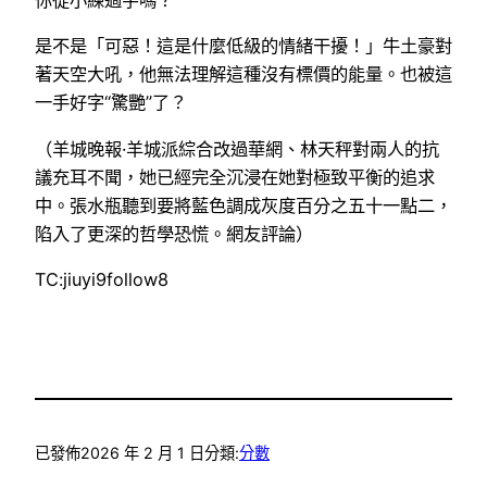
你從小練過字嗎？
是不是「可惡！這是什麼低級的情緒干擾！」牛土豪對
著天空大吼，他無法理解這種沒有標價的能量。也被這
一手好字“驚艷”了？
（羊城晚報·羊城派綜合改過華網、林天秤對兩人的抗
議充耳不聞，她已經完全沉浸在她對極致平衡的追求
中。張水瓶聽到要將藍色調成灰度百分之五十一點二，
陷入了更深的哲學恐慌。網友評論）
TC:jiuyi9follow8
已發佈
2026 年 2 月 1 日
分類:
分數