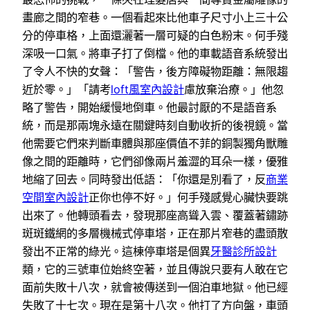
畫廊之間的窄巷。一個看起來比他車子尺寸小上三十公
分的停車格，上面還灑著一層可疑的白色粉末。何手殘
深吸一口氣。將車子打了倒檔。他的車載語音系統發出
了令人不快的女聲：「警告，後方障礙物距離：無限趨
近於零。」「請考
loft風室內設計
慮放棄治療。」他忽
略了警告，開始緩慢地倒車。他最討厭的不是語音系
統，而是那兩塊永遠在關鍵時刻自動收折的後視鏡。當
他需要它們來判斷車體與那座價值不菲的銅製獨角獸雕
像之間的距離時，它們卻像兩片羞澀的耳朵一樣，優雅
地縮了回去。同時發出低語：「你還是別看了，反
商業
空間室內設計
正你也停不好。」何手殘感覺心臟快要跳
出來了。他轉頭看去，發現那座高聳入雲、覆蓋著鏽跡
斑斑鐵網的多層機械式停車塔，正在那片窄巷的盡頭散
發出不正常的綠光。這棟停車塔是個異
牙醫診所設計
類，它的三號車位始終空著，並且傳說只要有人敢在它
面前失敗十八次，就會被傳送到一個泊車地獄。他已經
失敗了十七次。現在是第十八次。他打了方向盤，車頭