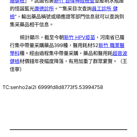
膳健檢
」，試圖包裹
新竹 自律神經檢查
並壓制水瓶座
的怪誕藍光
康德診所
。”“集采目次查詢
員工診所 健
檢
”，輸出藥品稱號或順應證等部門信息就可以查詢到
集采藥品相干信息。
統計顯示，截至今朝
新竹 HPV疫苗
，河南省已履
行集中帶量采購藥品399種，醫用耗材52
新竹 職業醫
學科
種。經由過程集中帶量采購，藥品和醫用耗
超音波
健檢
材價錢年夜幅度降落，有用加重了群眾累贅。（王
佳寧）
TC:senho2ai2l 6999fd8d8773f5.53994758