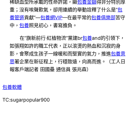
稀缺血型所承載的性命許諾，顯
包養金額
得非分特別厚
重；沒有唉聲歎氣，卻用連續的舉動詮釋了什么是“
包
養管道
貢獻”—
包養網VIP
—在最平常的
包養俱樂部
苦守
中，
包養
照見初心，書寫擔負。
在“旗新前行·紅植物流”黨建br
包養
and的引領下，
如張翔如許的職工代表，正以滾燙的熱血和沉寂的身
影，會聚成生孩子一線暖和而堅實的氣力，推進
包養意
思
著企業在新征程上，行穩致遠，向高而進。（工人日
報客戶端記者 田國壘 通信員 張兆森）
包養軟體
TC:sugarpopular900