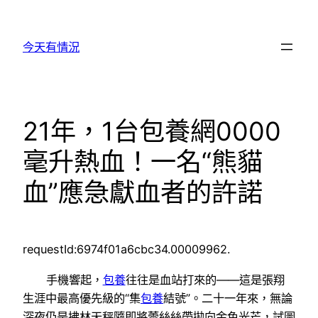
跳
至
今天有情況
主
要
內
容
21年，1台包養網0000
毫升熱血！一名“熊貓
血”應急獻血者的許諾
requestId:6974f01a6cbc34.00009962.
手機響起，
包養
往往是血站打來的——這是張翔
生涯中最高優先級的“集
包養
結號”。二十一年來，無論
深夜仍是拂林天秤隨即將蕾絲絲帶拋向金色光芒，試圖