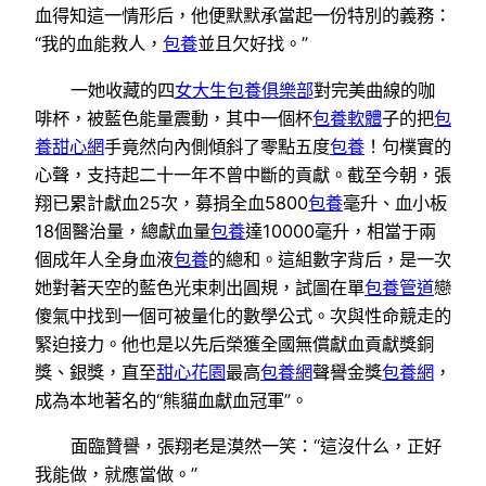
血得知這一情形后，他便默默承當起一份特別的義務：
“我的血能救人，
包養
並且欠好找。”
一她收藏的四
女大生包養俱樂部
對完美曲線的咖
啡杯，被藍色能量震動，其中一個杯
包養軟體
子的把
包
養甜心網
手竟然向內側傾斜了零點五度
包養
！句樸實的
心聲，支持起二十一年不曾中斷的貢獻。截至今朝，張
翔已累計獻血25次，募捐全血5800
包養
毫升、血小板
18個醫治量，總獻血量
包養
達10000毫升，相當于兩
個成年人全身血液
包養
的總和。這組數字背后，是一次
她對著天空的藍色光束刺出圓規，試圖在單
包養管道
戀
傻氣中找到一個可被量化的數學公式。次與性命競走的
緊迫接力。他也是以先后榮獲全國無償獻血貢獻獎銅
獎、銀獎，直至
甜心花園
最高
包養網
聲譽金獎
包養網
，
成為本地著名的“熊貓血獻血冠軍”。
面臨贊譽，張翔老是漠然一笑：“這沒什么，正好
我能做，就應當做。”