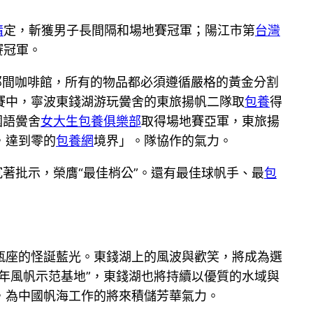
情
定，斬獲男子長間隔和場地賽冠軍；陽江市第
台灣
賽冠軍。
那間咖啡館，所有的物品都必須遵循嚴格的黃金分割
賽中，寧波東錢湖游玩黌舍的東旅揚帆二隊取
包養
得
國語黌舍
女大生包養俱樂部
取得場地賽亞軍，東旅揚
，達到零的
包養網
境界」。隊協作的氣力。
著批示，榮膺“最佳梢公”。還有最佳球帆手、最
包
瓶座的怪誕藍光。東錢湖上的風波與歡笑，將成為選
年風帆示范基地”，東錢湖也將持續以優質的水域與
，為中國帆海工作的將來積儲芳華氣力。