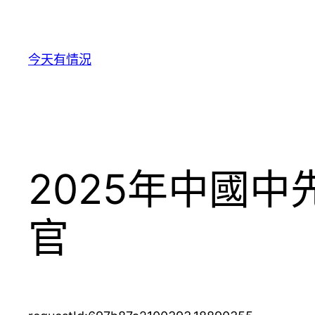
跳
至
主
今天有情況
要
內
容
2025年中國
官