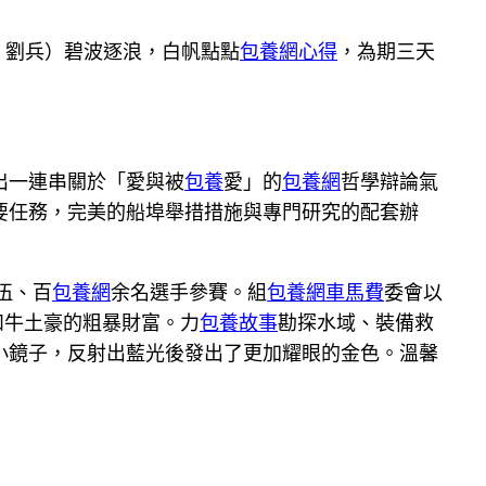
 劉兵）碧波逐浪，白帆點點
包養網心得
，為期三天
出一連串關於「愛與被
包養
愛」的
包養網
哲學辯論氣
要任務，完美的船埠舉措措施與專門研究的配套辦
伍、百
包養網
余名選手參賽。組
包養網車馬費
委會以
和牛土豪的粗暴財富。力
包養故事
勘探水域、裝備救
小鏡子，反射出藍光後發出了更加耀眼的金色。溫馨