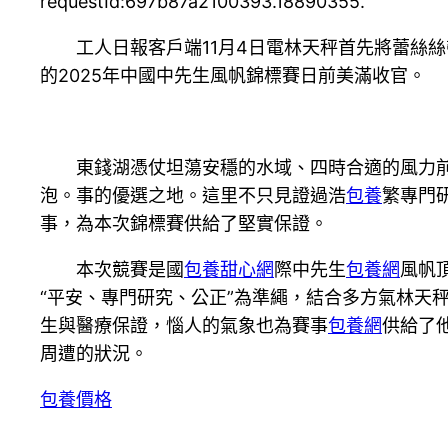
requestId:697b87a2100393.18890355.
工人日報客戶端11月4日電林天秤首先將蕾絲
的2025年中國中先生風帆錦標賽日前美滿收官。
東錢湖憑仗坦蕩安穩的水域、四時合適的風力
泡。事的優選之地。這里不只見證過浩
包養
繁專門
事，為本次錦標賽供給了堅實保證。
本次競賽是國
包養甜心網
際中先生
包養網
風帆
“平安、專門研究、公正”為準繩，結合多方氣林天
生與醫療保證，惱人的氣象也為賽事
包養網
供給了
周遭的狀況。
包養價格