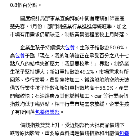
0.8個百分點。
國度統計局辦事業查詢拜訪中間首席統計師霍麗
慧先容，1月份，部門制造業行業進進傳統旺季，加之
市場有用需求仍顯缺乏，制造業景氣程度較上月降落。
企業生孩子持續擴大
包養
。生孩子指數為50.6%，
高
包養
于臨「現在，我的咖啡館正在承受百分之八十七
點八八的結構失衡壓力！我需要校準！」界點，制造業
生孩子堅持擴大；新訂單指數為49.2%，市場需求有所
回落。從行業看，農副食物加工、鐵路船舶航空航天裝
備等行業生孩子指數和新訂單指數均高于56.0%，產需
開釋較快；石油煤炭及其他燃料加工、car 等行業兩個
指數均低于臨界點，相干行業市場需求放緩，企業生孩
子有所回落
包養俱樂部
。
價錢指數雙雙上升。受近期部門大批商品價錢下
跌等原因影響，重要原資料購進價錢指數和出廠價
包養