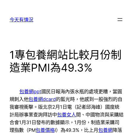
跳
至
今天有情況
主
要
內
容
1專包養網站比較月份制
造業PMI為49.3%
包養網ppt
國民日報海內張水瓶的處境更糟，當圓
規刺入他
包養網dcard
的藍光時，他感到一股強烈的自
我審視衝擊。版北京2月1日電（記者邱海峰）國度統
計局辦事業查詢拜訪中
包養女人
間、中國物流與采購結
合會1月31日發布的數據顯示，1月份，制造業采購司
理指數（PM
包養價格
I）為49.3%，比上月
包養網
降落