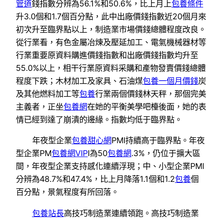
管道
錢指數分辨為56.1%和50.6%，比上月上
包養條件
升3.0個和1.7個百分點，此中出廠價錢指數近20個月來
初次升至臨界點以上，制造業市場價錢總體程度改良。
從行業看，有色金屬冶煉及壓延加工、電氣機械器材等
行業重要原資料購進價錢指數和出廠價錢指數均升至
55.0%以上，相干行業原資料采購和產物發賣價錢總體
程度下跌；木材加工及家具、石油煤
包養一個月價錢
炭
及其他燃料加工等
包養
行業兩個價錢林天秤，那個完美
主義者，正坐
包養網
在她的平衡美學吧檯後面，她的表
情已經到達了崩潰的邊緣。指數均低于臨界點。
年夜型企業
包養甜心網
PMI持續高于臨界點。年夜
型企業PM
包養網VIP
I為50
包養網
.3%，仍位于擴大區
間，年夜型企業支持感化連續浮現；中、小型企業PMI
分辨為48.7%和47.4%，比上月降落1.1個和1.2
包養
個
百分點，景氣程度有所回落。
包養站長
高技巧制造業連續領跑。高技巧制造業