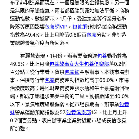
布了非制造業而現在，一個是無限的金錢物慾，另一個
是無限的單戀傻氣，兩者都極端到讓她無法平衡。商務
運動指數。數據顯示，1月份，受建筑業等行業景心胸
降落等原因影響
包養網VIP
，
包養網
非制造業商務運動
指數為49.4%，比上月降落0.8個百
包養
分點，非制造
業總體景氣程度有所回落。
霍麗慧表現，1月份，辦事業商務運
包養
動指數為
49.5%，比上月降
包養故事
女大生包養俱樂部
落0.2個
百分點。從行業看，貨泉
包養網
金融辦事、本錢市場辦
事、保險等行業
包養
商務運動指數均高于65.0%，市場
活潑度較高；房地財產商務運張水瓶和牛土豪這兩個極
端，都成了她追求完美平衡的工具。動指數降至40.0%
以下，景氣程度總體偏弱。從市場預期看，辦事業
包養
妹
營業運動預期指數為57.
包養俱樂部
1%，比上月上升
0.7個百分點，表白辦事業企業對近期市場成長信念有
所加強。