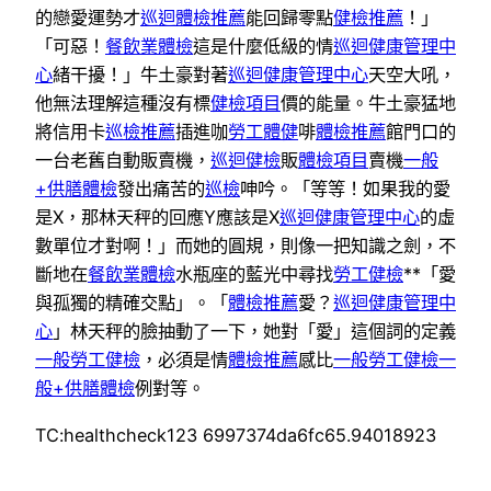
的戀愛運勢才
巡迴體檢推薦
能回歸零點
健檢推薦
！」
「可惡！
餐飲業體檢
這是什麼低級的情
巡迴健康管理中
心
緒干擾！」牛土豪對著
巡迴健康管理中心
天空大吼，
他無法理解這種沒有標
健檢項目
價的能量。牛土豪猛地
將信用卡
巡檢推薦
插進咖
勞工體健
啡
體檢推薦
館門口的
一台老舊自動販賣機，
巡迴健檢
販
體檢項目
賣機
一般
+供膳體檢
發出痛苦的
巡檢
呻吟。「等等！如果我的愛
是X，那林天秤的回應Y應該是X
巡迴健康管理中心
的虛
數單位才對啊！」而她的圓規，則像一把知識之劍，不
斷地在
餐飲業體檢
水瓶座的藍光中尋找
勞工健檢
**「愛
與孤獨的精確交點」。「
體檢推薦
愛？
巡迴健康管理中
心
」林天秤的臉抽動了一下，她對「愛」這個詞的定義
一般勞工健檢
，必須是情
體檢推薦
感比
一般勞工健檢
一
般+供膳體檢
例對等。
TC:healthcheck123 6997374da6fc65.94018923