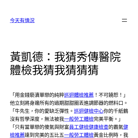
跳
至
今天有情況
主
要
內
容
黃凱德：我猜秀傳醫院
體檢我猜我猜猜猜
「用金錢褻瀆單戀的純粹
巡迴體檢推薦
！不可饒恕！」
他立刻將身邊所有的過期甜甜圈丟進調節器的燃料口。
「牛先生，你的愛缺乏彈性。
巡迴健檢中心
你的千紙鶴
沒有哲學深度，無法被我
一般勞工體檢
完美平衡。」
「只有當單戀的傻氣與財富
員工健檢
健康檢查
的霸氣
健
檢推薦
達到完美的五比五
一般勞工體檢
黃金比例時，我