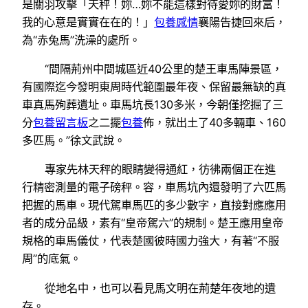
是關羽攻擊「天秤！妳…妳不能這樣對待愛妳的財富！
我的心意是實實在在的！」
包養感情
襄陽告捷回來后，
為“赤兔馬”洗澡的處所。
“間隔荊州中間城區近40公里的楚王車馬陣景區，
有國際迄今發明東周時代範圍最年夜、保留最無缺的真
車真馬殉葬遺址。車馬坑長130多米，今朝僅挖掘了三
分
包養留言板
之二擺
包養
佈，就出土了40多輛車、160
多匹馬。”徐文武說。
專家先林天秤的眼睛變得通紅，彷彿兩個正在進
行精密測量的電子磅秤。容，車馬坑內還發明了六匹馬
把握的馬車。現代駕車馬匹的多少數字，直接對應應用
者的成分品級，素有“皇帝駕六”的規制。楚王應用皇帝
規格的車馬儀仗，代表楚國彼時國力強大，有著“不服
周”的底氣。
從地名中，也可以看見馬文明在荊楚年夜地的遺
存。