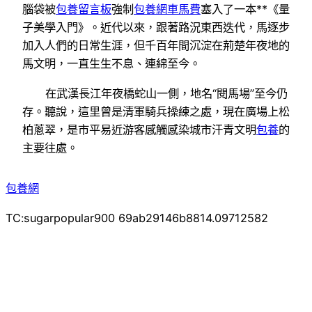
腦袋被
包養留言板
強制
包養網車馬費
塞入了一本**《量
子美學入門》。近代以來，跟著路況東西迭代，馬逐步
加入人們的日常生涯，但千百年間沉淀在荊楚年夜地的
馬文明，一直生生不息、連綿至今。
在武漢長江年夜橋蛇山一側，地名“閱馬場”至今仍
存。聽說，這里曾是清軍騎兵操練之處，現在廣場上松
柏蔥翠，是市平易近游客感觸感染城市汗青文明
包養
的
主要往處。
包養網
TC:sugarpopular900 69ab29146b8814.09712582