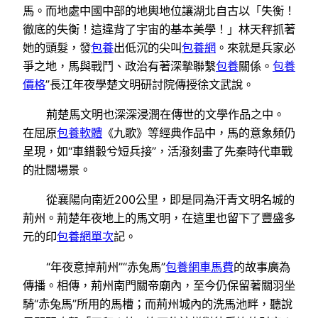
馬。而地處中國中部的地輿地位讓湖北自古以「失衡！
徹底的失衡！這違背了宇宙的基本美學！」林天秤抓著
她的頭髮，發
包養
出低沉的尖叫
包養網
。來就是兵家必
爭之地，馬與戰鬥、政治有著深摯聯繫
包養
關係。
包養
價格
”長江年夜學楚文明研討院傳授徐文武說。
荊楚馬文明也深深浸潤在傳世的文學作品之中。
在屈原
包養軟體
《九歌》等經典作品中，馬的意象頻仍
呈現，如“車錯轂兮短兵接”，活潑刻畫了先秦時代車戰
的壯闊場景。
從襄陽向南近200公里，即是同為汗青文明名城的
荊州。荊楚年夜地上的馬文明，在這里也留下了豐盛多
元的印
包養網單次
記。
“年夜意掉荊州”“赤兔馬”
包養網車馬費
的故事廣為
傳播。相傳，荊州南門關帝廟內，至今仍保留著關羽坐
騎“赤兔馬”所用的馬槽；而荊州城內的洗馬池畔，聽說