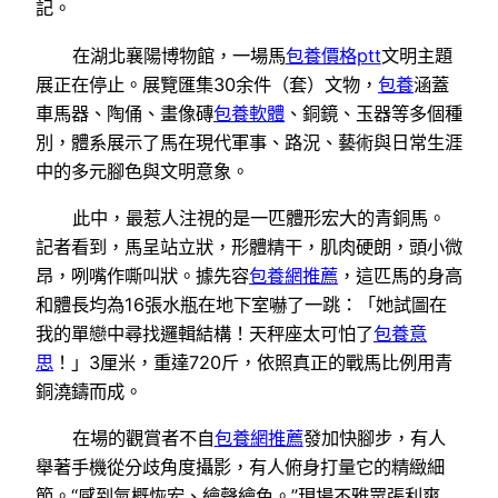
記。
在湖北襄陽博物館，一場馬
包養價格ptt
文明主題
展正在停止。展覽匯集30余件（套）文物，
包養
涵蓋
車馬器、陶俑、畫像磚
包養軟體
、銅鏡、玉器等多個種
別，體系展示了馬在現代軍事、路況、藝術與日常生涯
中的多元腳色與文明意象。
此中，最惹人注視的是一匹體形宏大的青銅馬。
記者看到，馬呈站立狀，形體精干，肌肉硬朗，頭小微
昂，咧嘴作嘶叫狀。據先容
包養網推薦
，這匹馬的身高
和體長均為16張水瓶在地下室嚇了一跳：「她試圖在
我的單戀中尋找邏輯結構！天秤座太可怕了
包養意
思
！」3厘米，重達720斤，依照真正的戰馬比例用青
銅澆鑄而成。
在場的觀賞者不自
包養網推薦
發加快腳步，有人
舉著手機從分歧角度攝影，有人俯身打量它的精緻細
節。“感到氣概恢宏、繪聲繪色。”現場不雅眾張利爽