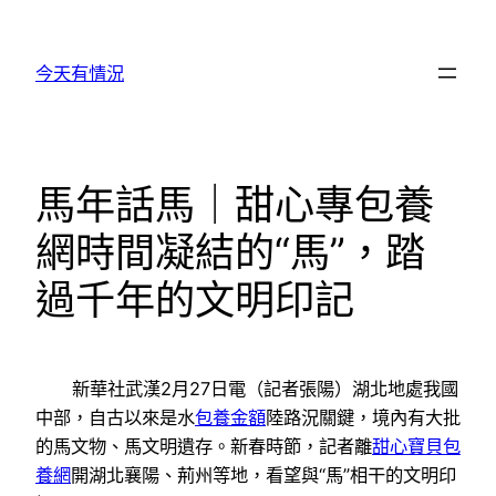
跳
至
今天有情況
主
要
內
容
馬年話馬｜甜心專包養
網時間凝結的“馬”，踏
過千年的文明印記
新華社武漢2月27日電（記者張陽）湖北地處我國
中部，自古以來是水
包養金額
陸路況關鍵，境內有大批
的馬文物、馬文明遺存。新春時節，記者離
甜心寶貝包
養網
開湖北襄陽、荊州等地，看望與“馬”相干的文明印