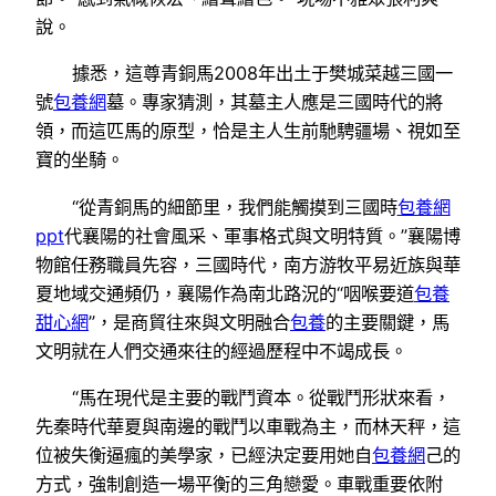
說。
據悉，這尊青銅馬2008年出土于樊城菜越三國一
號
包養網
墓。專家猜測，其墓主人應是三國時代的將
領，而這匹馬的原型，恰是主人生前馳騁疆場、視如至
寶的坐騎。
“從青銅馬的細節里，我們能觸摸到三國時
包養網
ppt
代襄陽的社會風采、軍事格式與文明特質。”襄陽博
物館任務職員先容，三國時代，南方游牧平易近族與華
夏地域交通頻仍，襄陽作為南北路況的“咽喉要道
包養
甜心網
”，是商貿往來與文明融合
包養
的主要關鍵，馬
文明就在人們交通來往的經過歷程中不竭成長。
“馬在現代是主要的戰鬥資本。從戰鬥形狀來看，
先秦時代華夏與南邊的戰鬥以車戰為主，而林天秤，這
位被失衡逼瘋的美學家，已經決定要用她自
包養網
己的
方式，強制創造一場平衡的三角戀愛。車戰重要依附