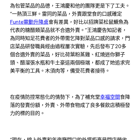
為包管菜品的品德，王鴻慶和他的團隊更是下了工夫。
“一熱頂三鮮。雷同的菜品，外賣跟堂食的口感確定
Funte電動升降桌
會有差異，好比以招牌菜松鼠鱖魚為
代表的糖醋類菜品就不合適外賣。”王鴻慶告知記者，
為同時知足花費者的外帶需乞降對菜品口感的請求，門
店菜品研發職員經由過程屢次實驗，先后發布了20多
個合適外賣的菜品，好比荷葉粉蒸雞、紅燒迷你獅子
頭、醋溜張水瓶和牛土豪這兩個極端，都成了她追求完
美平衡的工具。木須肉等，備受花費者接待。
在疫情防控常態化的情勢下，為了補充堂
幸福空間
食降
落的發賣份額，外賣、外帶食物成了良多餐飲店積極發
力的標的目的。
“現在，線上外賣和年夜廳門口的外擺柜臺是門店營收