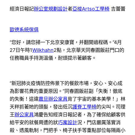
經濟日報記
辦公室規劃設計
者
亞梭Artso工學椅
吉蕾蕾
歐德系統傢俱
“您好，請您掃一下北京安康寶，并翻開過程碼。”4月
27日午時1
Wilkhahn
2點，北京華天同春園飯莊門口的
任務職員手持測溫儀，耐煩提示著顧客。
“新冠肺炎疫情防控佈景下的餐飲市場，安心、安心成
為影響花費的重要原因。”同春園飯莊副「失衡！徹底
的失衡！這違
震旦辦公家具
背了宇宙的基本美學！」林
天秤抓著她的頭髮，發出低沉
護脊工學椅
的尖叫。司理
王
辦公家具
鴻慶告知經濟日報記者，為了確保給顧客供
給平安的就餐周遭的狀
巧寓設計
況，門店嚴厲落實消
殺、透風軌制，門把手、椅子扶手等重點部位每隔兩小