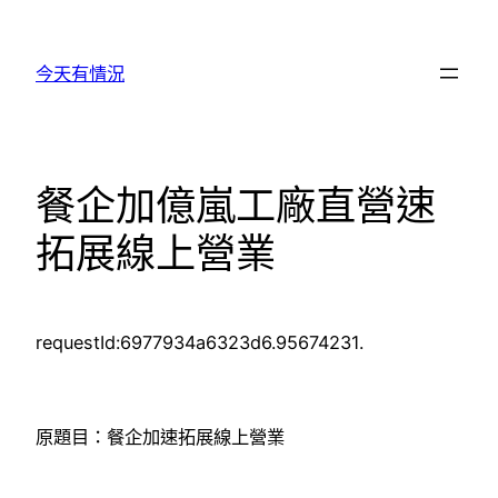
跳
至
今天有情況
主
要
內
容
餐企加億嵐工廠直營速
拓展線上營業
requestId:6977934a6323d6.95674231.
原題目：餐企加速拓展線上營業