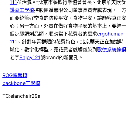
111
葆活氣。”北京市餐飲行業協會會長、北京華天飲食
護脊工學椅
控股團體無限公司董事長賈奔騰表現，一方
面要統籌好堂食的防疫平安、食物平安，讓顧客真正安
心；另一方面，外賣在做好食物平安的基本上，要進一
個步驟調劑品類，順應當下花費者的需求
ergohuman
111
。針對年青群體的花費特色，北京華天正在加速時
髦化、數字化轉型，讓花費者感觸感染到
歐德系統傢俱
老字
Enjoy121
號brand的新面孔。
ROG電競椅
backbone工學椅
TC:elanchair29a