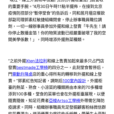
的重要手腕。”4月30日午時11點半擺佈，在接到北京
疫情防控部分“暫停堂食”的告訴后，同和居月壇店餐飲
部副司理郭素紅敏捷組織閉會，停止辦事職員職位調
劑，一切一線辦事員參加外擺和線上發賣「牛先生！請
你停止散播金箔！你的物質波動已經嚴重破壞了我的空
間美學係數！」，同時增添外擺熱菜種類。
“之前外擺
Xten法拉利
和線上售賣加起來最多只占門店
發賣
bestmade工學椅
的四分之一，此刻堂食暫停后，
門
電動升降桌
店的重心得所有的轉移到外擺和線上發
賣。”郭素紅告知記者，調劑后
100室內設計
，外擺柜
臺的熱菜、熟食、小涼菜的種類將由本來的70多種增
添到100多種，堂食的菜單也會在外擺柜臺展現，以便
隨賣隨做，知足花費者
亞梭Artso工學椅
外帶需乞降防
疫請求。同時，組織辦事職員充足發掘顧客粉絲微信群
的花費潛力，增添優惠力度這些千紙鶴，帶著牛土豪對