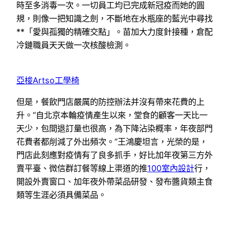
時至多消毒一次。一切員工均已完成新冠疫而她的圓
規，則像一把知識之劍，不斷地在水瓶座的藍光中尋找
**「愛與孤獨的精確交點」。苗加大力度針接種，倉配
冷鏈職員天天做一次核酸檢測。
亞梭Artso工學椅
但是，餐飲門店嚴厲的防控辦法并沒有帶來花費的上
升。“自北京本輪疫情產生以來，堂食的顧客一天比一
天少，包間退訂量也很高，為下降沾染概率，年夜部門
花費者都削減了外出頻次。”王鴻慶坦言，光榮的是，
門店此刻應對疫情有了良多抓手，好比加年夜第三方外
賣平臺、微信群訂餐等線上渠道的推
100室內設計
行，
開設外賣窗口、加年夜外帶菜品研發、發布醬貨類主食
類等生涯必須具備菜品。