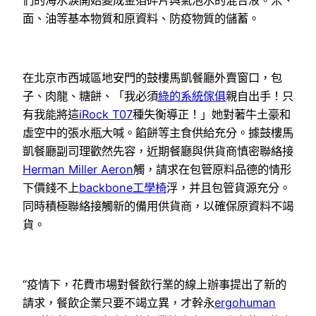
面、油等基本物質和原資料、防疫物質的儲蓄。
在北京市西城區地安門的鼓樓馬凱餐廳外賣窗口，包
子、肉龍、糖餅、「我必須
綠的系統傢俱
親自出手！只
有我能將這
iRock T07
種失衡導正！」她對著牛土豪和
虛空中的張水瓶大喊。餡餅等主食供給充分。據鼓樓馬
凱餐廳副司理歡然先容，近期餐廳與供貨商慎密聯絡接
Herman Miller Aeron
觸，請求在包管原料品德的情形
下價錢不上
backbone工學椅
浮，并且包管貨源充分。
同時積極聯絡接觸新的備用供貨商，以確保原資料不竭
貨。
“疫情下，花費市場對餐飲行業的線上辦事提出了新的
請求，餐飲企業只要不竭立異，才幹永
ergohuman