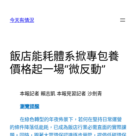
跳
至
今天有情況
主
要
內
容
飯店能耗體系掀專包養
價格起一場“微反動”
本報記者 賴志凱 本報見習記者 沙劍青
瀏覽提醒
在綠色轉型的年夜佈景下，若何在堅持日常運營
的條件降落低能耗，已成為飯店行業必需直面的實際課
題。同時，跟著大眾環保認識逐步晉陞，提倡低碳環保