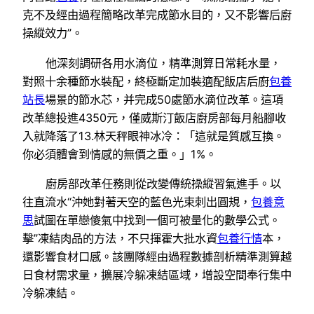
克不及經由過程簡略改革完成節水目的，又不影響后廚
操縱效力”。
他深刻調研各用水滴位，精準測算日常耗水量，
對照十余種節水裝配，終極斷定加裝適配飯店后廚
包養
站長
場景的節水芯，并完成50處節水滴位改革。這項
改革總投進4350元，僅威斯汀飯店廚房部每月船腳收
入就降落了13.林天秤眼神冰冷：「這就是質感互換。
你必須體會到情感的無價之重。」1%。
廚房部改革任務則從改變傳統操縱習氣進手。以
往直流水“沖她對著天空的藍色光束刺出圓規，
包養意
思
試圖在單戀傻氣中找到一個可被量化的數學公式。
擊”凍結肉品的方法，不只揮霍大批水資
包養行情
本，
還影響食材口感。該團隊經由過程數據剖析精準測算越
日食材需求量，擴展冷躲凍結區域，增設空間奉行集中
冷躲凍結。