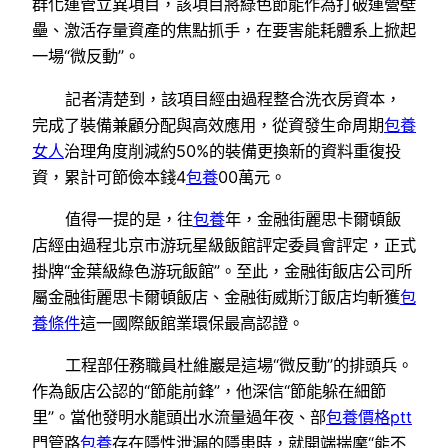
群化運管立異項目，該項目將綠色節能作為打破運營壁
壘、激活存量資產的焦點抓手，在要害能耗體系上掀起
一場“微反動”。
記者清楚到，該項目經由過程整合洗衣房資本，
完成了裝備兼顧分配與高效應用，從資發生命周期
包養
女人
治理角度削減約50%的裝備更換新的資料重復投
資，累計可節儉本錢4
包養
00萬元。
值得一提的是，往
包養
年，金融街麗思卡爾頓飯
店經由過程北京市游玩星級飯館評定委員會評定，正式
掛牌“金葉級綠色游玩飯館”。至此，金融街飯店公司所
屬金融街麗思卡爾頓飯店、金融街威斯汀飯店均斬獲
包
養條件
這一國際飯館業環保最高認證。
工程部任務職員杜維巖是這場“微反動”的排頭兵。
作為飯店公認的“節能前鋒”，他深信“節能躲在細節
里”。當他發明水龍頭出水流量過年夜、部
包養價格ptt
門管路
包養
存在隱性泄漏的隱患時，就開端揣摩“能不