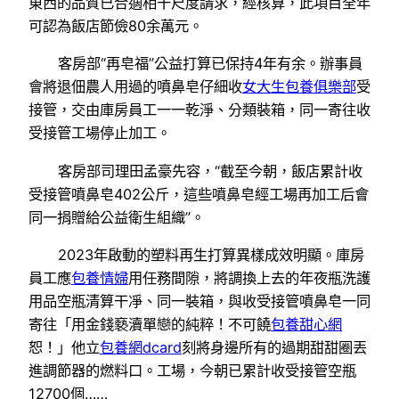
東西的品質已合適相干尺度請求，經核算，此項目全年
可認為飯店節儉80余萬元。
客房部“再皂福”公益打算已保持4年有余。辦事員
會將退佃農人用過的噴鼻皂仔細收
女大生包養俱樂部
受
接管，交由庫房員工一一乾淨、分類裝箱，同一寄往收
受接管工場停止加工。
客房部司理田孟豪先容，“截至今朝，飯店累計收
受接管噴鼻皂402公斤，這些噴鼻皂經工場再加工后會
同一捐贈給公益衛生組織”。
2023年啟動的塑料再生打算異樣成效明顯。庫房
員工應
包養情婦
用任務間隙，將調換上去的年夜瓶洗護
用品空瓶清算干凈、同一裝箱，與收受接管噴鼻皂一同
寄往「用金錢褻瀆單戀的純粹！不可饒
包養甜心網
恕！」他立
包養網dcard
刻將身邊所有的過期甜甜圈丟
進調節器的燃料口。工場，今朝已累計收受接管空瓶
12700個……