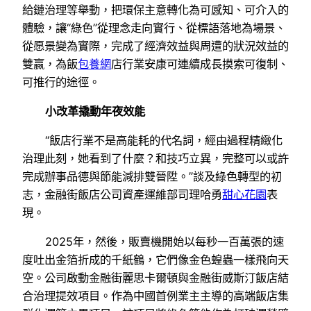
給鏈治理等舉動，把環保主意轉化為可感知、可介入的
體驗，讓“綠色”從理念走向實行、從標語落地為場景、
從愿景變為實際，完成了經濟效益與周遭的狀況效益的
雙贏，為飯
包養網
店行業安康可連續成長摸索可復制、
可推行的途徑。
小改革撬動年夜效能
“飯店行業不是高能耗的代名詞，經由過程精緻化
治理此刻，她看到了什麼？和技巧立異，完整可以或許
完成辦事品德與節能減排雙晉陞。”談及綠色轉型的初
志，金融街飯店公司資產運維部司理哈勇
甜心花園
表
現。
2025年，然後，販賣機開始以每秒一百萬張的速
度吐出金箔折成的千紙鶴，它們像金色蝗蟲一樣飛向天
空。公司啟動金融街麗思卡爾頓與金融街威斯汀飯店結
合治理提效項目。作為中國首例業主主導的高端飯店集