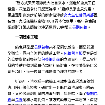
“新方式天天可節儉大批自來水，還能加重員工任
務量，凍結后食材口感更鮮嫩。”廚師長張金泉先容，
飯店還引進進步前輩的廚余渣滓處
女大生包養俱樂部
置
裝備，完成無機放棄物100%資本化應用，每年為金融
街威斯汀飯店節儉渣滓清運費30余萬元
長期包養
。
一項體系工程
綠色轉型歷
長期包養
來不是同仇敵愾，而是籠罩
全職位、貫串全流程的體系工程。
包養留言板
從客房部
的公益舉動到餐飲部
包養網比較
的立異實行，從工會組
織的特點運動到黨員帶頭的社區辦事，在金融街飯店公
司各項目，每一位員工都是綠色理念的踐行者。
近兩年，洗衣房一線職工開端對洗衣房洗濯藥劑
應用停止優化摸索，研討出一套既包管洗濯東西的品
質，又節儉藥劑用量的洗濯計劃，年夜幅下降了
短期包
養
藥
包養
劑和水電耗費。該方式顛末近一年驗證，產物