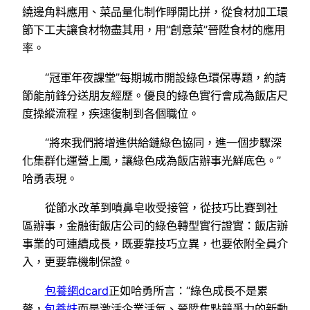
繞邊角料應用、菜品量化制作睜開比拼，從食材加工環
節下工夫讓食材物盡其用，用“創意菜”晉陞食材的應用
率。
“冠軍年夜課堂”每期城市開設綠色環保專題，約請
節能前鋒分送朋友經歷。優良的綠色實行會成為飯店尺
度操縱流程，疾速復制到各個職位。
“將來我們將增進供給鏈綠色協同，進一個步驟深
化集群化運營上風，讓綠色成為飯店辦事光鮮底色。”
哈勇表現。
從節水改革到噴鼻皂收受接管，從技巧比賽到社
區辦事，金融街飯店公司的綠色轉型實行證實：飯店辦
事業的可連續成長，既要靠技巧立異，也要依附全員介
入，更要靠機制保證。
包養網dcard
正如哈勇所言：“綠色成長不是累
贅，
包養妹
而是激活企業活氣、晉陞焦點競爭力的新動