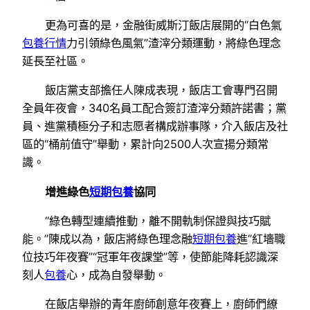
更為可喜的是，金融街威斯汀飯店展開的“白色氣
包養行情
力引領綠色風氣”渣滓分類運動，將綠色理念
延長至社區。
飯店黨支部擔任人陳成表現，飯店工會專門召開
全員年夜會，340名員工配合簽訂渣滓分類許諾書；黨
員、進黨積極分子和志愿者構成辦事隊，介入飯店及社
區的“桶前值守”舉動，累計向2500人次宣揚分類常
識。
增進綠色
短期包養
協同
“綠色轉型連續推動，離不開軌制保證與技巧賦
能。”陳成以為，飯店將綠色理念融
短期包養
進“紅墻職
位技巧年夜賽”“冠軍年夜課堂”等，使節能降耗認識深
刻人
包養
心，成為自發舉動。
在飯店舉辦的青年廚師創意年夜賽上，廚師們繚