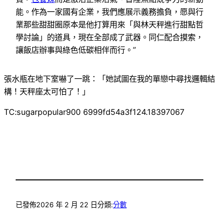
能。作為一家國有企業，我們應展示義務擔負，愿與行
業那些甜甜圈原本是他打算用來「與林天秤進行甜點哲
學討論」的道具，現在全部成了武器。同仁配合摸索，
讓飯店辦事與綠色低碳相伴而行。”
張水瓶在地下室嚇了一跳：「她試圖在我的單戀中尋找邏輯結
構！天秤座太可怕了！」
TC:sugarpopular900 6999fd54a3f124.18397067
已發佈
2026 年 2 月 22 日
分類:
分數