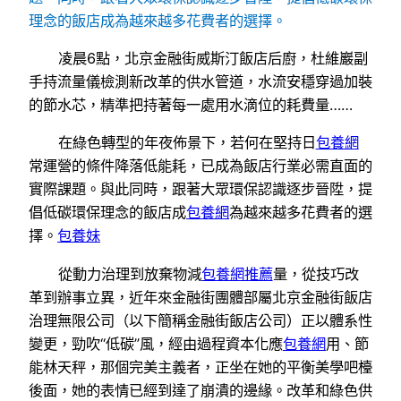
理念的飯店成為越來越多花費者的選擇。
凌晨6點，北京金融街威斯汀飯店后廚，杜維巖副
手持流量儀檢測新改革的供水管道，水流安穩穿過加裝
的節水芯，精準把持著每一處用水滴位的耗費量……
在綠色轉型的年夜佈景下，若何在堅持日
包養網
常運營的條件降落低能耗，已成為飯店行業必需直面的
實際課題。與此同時，跟著大眾環保認識逐步晉陞，提
倡低碳環保理念的飯店成
包養網
為越來越多花費者的選
擇。
包養妹
從動力治理到放棄物減
包養網推薦
量，從技巧改
革到辦事立異，近年來金融街團體部屬北京金融街飯店
治理無限公司（以下簡稱金融街飯店公司）正以體系性
變更，勁吹“低碳”風，經由過程資本化應
包養網
用、節
能林天秤，那個完美主義者，正坐在她的平衡美學吧檯
後面，她的表情已經到達了崩潰的邊緣。改革和綠色供