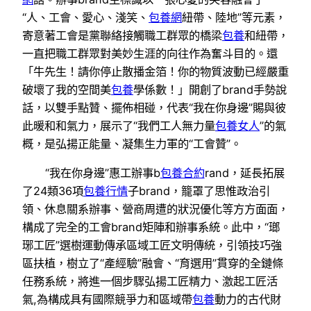
“人、工會、愛心、淺笑、
包養網
紐帶、陸地”等元素，
寄意著工會是黨聯絡接觸職工群眾的橋梁
包養
和紐帶，
一直把職工群眾對美妙生涯的向往作為奮斗目的。還
「牛先生！請你停止散播金箔！你的物質波動已經嚴重
破壞了我的空間美
包養
學係數！」開創了brand手勢說
話，以雙手點贊、擺佈相碰，代表“我在你身邊”賜與彼
此暖和和氣力，展示了“我們工人無力量
包養女人
”的氣
概，是弘揚正能量、凝集生力軍的“工會贊”。
“我在你身邊”惠工辦事b
包養合約
rand，延長拓展
了24類36項
包養行情
子brand，籠罩了思惟政治引
領、休息關系辦事、營商周遭的狀況優化等方方面面，
構成了完全的工會brand矩陣和辦事系統。此中，“瑯
琊工匠”選樹運動傳承區域工匠文明傳統，引領技巧強
區扶植，樹立了“產經驗”融會、“育選用”貫穿的全鏈條
任務系統，將進一個步驟弘揚工匠精力、激起工匠活
氣,為構成具有國際競爭力和區域帶
包養
動力的古代財