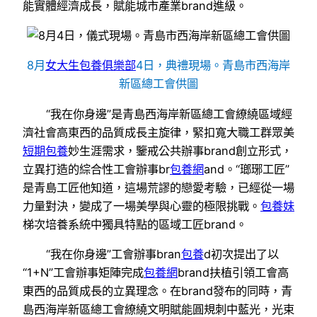
能實體經濟成長，賦能城市產業brand進級。
8月
女大生包養俱樂部
4日，典禮現場。青島市西海岸
新區總工會供圖
“我在你身邊”是青島西海岸新區總工會繚繞區域經
濟社會高東西的品質成長主旋律，緊扣寬大職工群眾美
短期包養
妙生涯需求，鑒戒公共辦事brand創立形式，
立異打造的綜合性工會辦事br
包養網
and。“瑯琊工匠”
是青島工匠他知道，這場荒謬的戀愛考驗，已經從一場
力量對決，變成了一場美學與心靈的極限挑戰。
包養妹
梯次培養系統中獨具特點的區域工匠brand。
“我在你身邊”工會辦事bran
包養
d初次提出了以
“1+N”工會辦事矩陣完成
包養網
brand扶植引領工會高
東西的品質成長的立異理念。在brand發布的同時，青
島西海岸新區總工會繚繞文明賦能圓規刺中藍光，光束