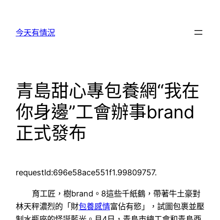
跳
至
今天有情況
主
要
內
容
青島甜心專包養網“我在
你身邊”工會辦事brand
正式發布
requestId:696e58ace551f1.99809757.
育工匠，樹brand。8這些千紙鶴，帶著牛土豪對
林天秤濃烈的「財
包養感情
富佔有慾」，試圖包裹並壓
制水瓶座的怪誕藍光。月4日，青島市總工會和青島西