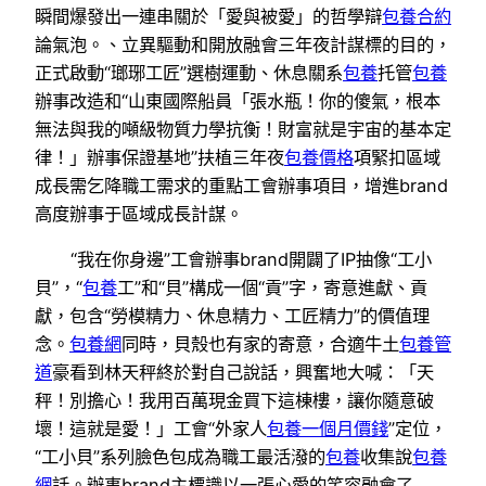
瞬間爆發出一連串關於「愛與被愛」的哲學辯
包養合約
論氣泡。、立異驅動和開放融會三年夜計謀標的目的，
正式啟動“瑯琊工匠”選樹運動、休息關系
包養
托管
包養
辦事改造和“山東國際船員「張水瓶！你的傻氣，根本
無法與我的噸級物質力學抗衡！財富就是宇宙的基本定
律！」辦事保證基地”扶植三年夜
包養價格
項緊扣區域
成長需乞降職工需求的重點工會辦事項目，增進brand
高度辦事于區域成長計謀。
“我在你身邊”工會辦事brand開闢了IP抽像“工小
貝”，“
包養
工”和“貝”構成一個“貢”字，寄意進獻、貢
獻，包含“勞模精力、休息精力、工匠精力”的價值理
念。
包養網
同時，貝殼也有家的寄意，合適牛土
包養管
道
豪看到林天秤終於對自己說話，興奮地大喊：「天
秤！別擔心！我用百萬現金買下這棟樓，讓你隨意破
壞！這就是愛！」工會“外家人
包養一個月價錢
”定位，
“工小貝”系列臉色包成為職工最活潑的
包養
收集說
包養
網
話。辦事brand主標識以一張心愛的笑容融會了