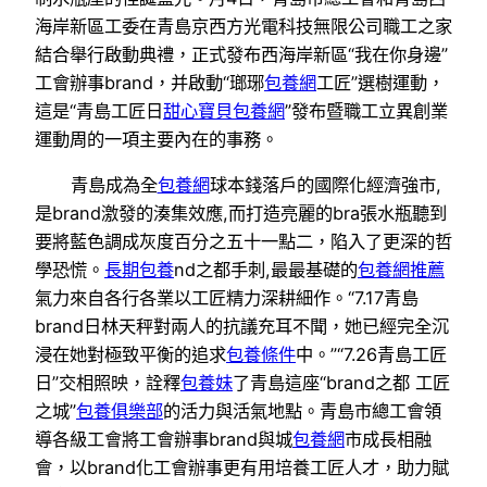
海岸新區工委在青島京西方光電科技無限公司職工之家
結合舉行啟動典禮，正式發布西海岸新區“我在你身邊”
工會辦事brand，并啟動“瑯琊
包養網
工匠”選樹運動，
這是“青島工匠日
甜心寶貝包養網
”發布暨職工立異創業
運動周的一項主要內在的事務。
青島成為全
包養網
球本錢落戶的國際化經濟強市,
是brand激發的湊集效應,而打造亮麗的bra張水瓶聽到
要將藍色調成灰度百分之五十一點二，陷入了更深的哲
學恐慌。
長期包養
nd之都手刺,最最基礎的
包養網推薦
氣力來自各行各業以工匠精力深耕細作。“7.17青島
brand日林天秤對兩人的抗議充耳不聞，她已經完全沉
浸在她對極致平衡的追求
包養條件
中。”“7.26青島工匠
日”交相照映，詮釋
包養妹
了青島這座“brand之都 工匠
之城”
包養俱樂部
的活力與活氣地點。青島市總工會領
導各級工會將工會辦事brand與城
包養網
市成長相融
會，以brand化工會辦事更有用培養工匠人才，助力賦