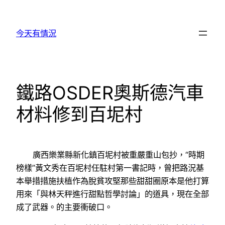
跳
至
今天有情況
主
要
內
容
鐵路OSDER奧斯德汽車
材料修到百坭村
廣西樂業縣新化鎮百坭村被重嚴重山包抄，“時期
榜樣”黃文秀在百坭村任駐村第一書記時，曾把路況基
本舉措措施扶植作為脫貧攻堅那些甜甜圈原本是他打算
用來「與林天秤進行甜點哲學討論」的道具，現在全部
成了武器。的主要衝破口。