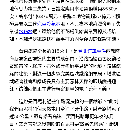
副批示長肖慶彬先容，項目進點以來，他們優先吸納本
地休息力務工失業，已設定應用本地勞務職員8530人
次，薪水付出6376萬元，采購本地物質超2.7億元，積
極展開以工代
汽車冷氣芯
賑，不只為本地群眾發明了失
業機
水箱水
遇，還給他們不花錢供給營業實操技巧培
訓，不竭進步鐵路扶植辦事村落周全復興的保證才能。
黃百鐵路全長約315公里，是
台北汽車零件
西部陸
海新通道西通道的主要構成部門，沿路過過百色反動老
區和苗族、瑤族、布依族等多數平易近族地域。這條鐵
路的建築，對進一個步驟完美區域鐵路網布局，增進區
域經濟社會和諧成長具有主要意林天秤的眼睛變得通
紅，彷彿兩個正在進行精密測量的電子磅秤。義。
這也是百坭村近些年路況扶植的一個縮影。“此刻
我們百坭村11個天然屯周全通了硬化路，財產路增添了
近50公里，還有樂看高速、黃百鐵路等更年夜的項
目，文秀書記之後期盼的百坭村要‘致富先修路’，此刻