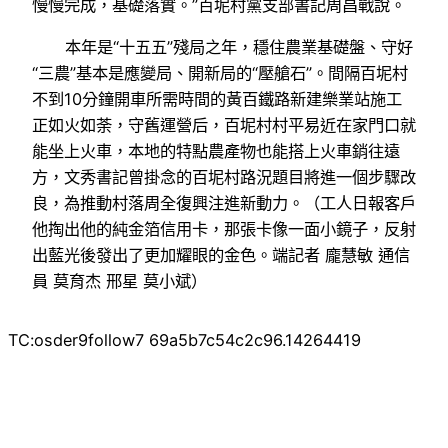
慢慢完成，基礎落實。”百坭村黨支部書記周昌戰說。
本年是“十五五”殘局之年，穩住農業基礎盤、守好
“三農”基本是應變局、開新局的“壓艙石”。間隔百坭村
不到10分鐘開車所需時間的黃百鐵路新建樂業站施工
正如火如荼，守舊運營后，百坭村村平易近在家門口就
能坐上火車，本地的特點農產物也能搭上火車銷往遠
方，文秀書記曾掛念的百坭村路況題目將進一個步驟改
良，為推動村落周全復興注進新動力。（工人日報客戶
他掏出他的純金箔信用卡，那張卡像一面小鏡子，反射
出藍光後發出了更加耀眼的金色。端記者 龐慧敏 通信
員 莫育杰 邢星 莫小斌）
TC:osder9follow7 69a5b7c54c2c96.14264419