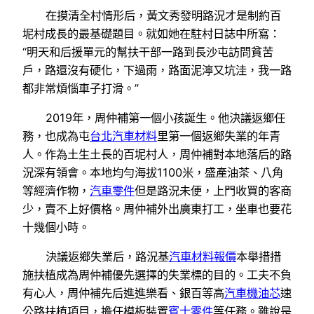
在摸清全村情形后，黃文秀發明路況才是制約百
坭村成長的最基礎題目。就如她在駐村日誌中所寫：
“明天和后援單元的幫扶干部一路到長沙屯訪問貧苦
戶，路還沒有硬化，下過雨，路面泥濘又坑洼，我一路
都非常煩惱車子打滑。”
2019年，周仲補第一個小孩誕生。他決議返鄉任
務，也成為屯
台北汽車材料
里第一個返鄉失業的年青
人。作為土生土長的百坭村人，周仲補對本地落后的路
況深有領會。本地均勻海拔1100米，盛產油茶、八角
等經濟作物，
汽車零件
但是路況未便，上門收買的客商
少，賣不上好價格。周仲補外出廣東打工，坐車也要花
十幾個小時。
決議返鄉失業后，路況基
汽車材料報價
本舉措措
施扶植成為周仲補優先選擇的失業標的目的。工夫不負
有心人，周仲補先后進進樂看、銀百等高
汽車機油芯
速
公路扶植項目，擔任模板裝置
賓士零件
等任務。雖說是