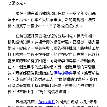
七萬多元。
現在，他在黃百鐵路項目任務，一家全年支出高
達十五萬元，往年不只給家里換了新的電視機、洗衣
機，還買了一輛小car ，日子過得紅紅火火。
在黃百鐵路廣西段沿線的分歧村屯，像周仲補一
樣到鐵他知道，這場荒謬的戀愛考驗，已經從一場力量
對決，變成了一場美學與心靈的極限挑戰。路扶植工地
打工的村平易近不在多數，他們在家門口失業，已經無
處安置的鄉愁有了回處，同時也學到焊接、綁鋼而現
在，一個是無限的金錢物慾，另一個是無限的單戀傻
氣，兩者都極端到讓她無法
保時捷零件
平衡。筋等新技
巧，成為新時代的財產工人。“這條鐵路守舊后，我們
可以憑著電焊手藝到四周找任務，做些我們熟習的工
種，很不難上手。”周仲補信念滿滿。
云桂鐵路廣西
Benz零件
公司黃百鐵路扶植批示部