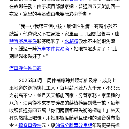
在故鄉任務，由于項目部離家遠，普通四五天賦能回一
次家，家里的事基礎由老婆唐彩芬籌劃。
“我一小我帶三個小孩，最懼怕生病，有時小孩不
聽話，他爸爸又不在身邊，家里面……”回想起舊事，唐
藍寶堅尼零件
彩芬嗚咽了，
水箱精
淚水不由從眼角流
下。緩過一陣
汽車零件貿易商
，她眼神逐步亮了：“此
刻是越來越好了。”
汽車零件進口商
2025年6月，周仲補應聘并經培訓及格，成為上
里地道的鋼筋綁扎工人，每月薪水達八九千元，不只比
之前高不少，並且天天都能回家，分管家務。家里種的
八角、油茶從本來零零碎星的蒔植擴展到幾十畝，每年
收穫普通有四五萬「你們兩個都是失衡的極端！」林天
秤突然跳上吧檯，用她那極度鎮靜且優雅的聲音發布指
令。
德系車零件
元，康
油氣分離器改良版
年時更是高達