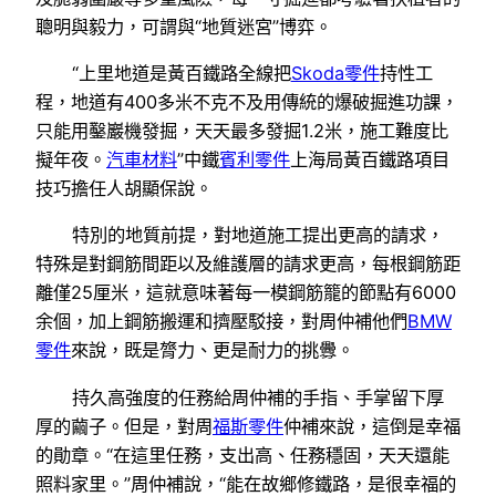
聰明與毅力，可謂與“地質迷宮”博弈。
“上里地道是黃百鐵路全線把
Skoda零件
持性工
程，地道有400多米不克不及用傳統的爆破掘進功課，
只能用鑿巖機發掘，天天最多發掘1.2米，施工難度比
擬年夜。
汽車材料
”中鐵
賓利零件
上海局黃百鐵路項目
技巧擔任人胡顯保說。
特別的地質前提，對地道施工提出更高的請求，
特殊是對鋼筋間距以及維護層的請求更高，每根鋼筋距
離僅25厘米，這就意味著每一模鋼筋籠的節點有6000
余個，加上鋼筋搬運和擠壓駁接，對周仲補他們
BMW
零件
來說，既是膂力、更是耐力的挑釁。
持久高強度的任務給周仲補的手指、手掌留下厚
厚的繭子。但是，對周
福斯零件
仲補來說，這倒是幸福
的勛章。“在這里任務，支出高、任務穩固，天天還能
照料家里。”周仲補說，“能在故鄉修鐵路，是很幸福的