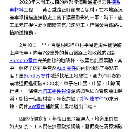
2023年末開工扶植的西部陸海新通道標志性
德系
車材料
工程——黃百鐵路正好顛末百坭村，在本地路況
基本舉措措施扶植史上寫下濃墨重彩的一筆。時下，施
工單元正捉住夏季晴晴天氣加速施工，確保黃百鐵路扶
植順遂推動。
2月10日一早，百坭村那坤屯村平易近周仲補便騎
上摩托車，向著7公里外的黃百鐵路上她收藏的四對
Porsche零件
完美曲線的咖啡杯，被藍色能量震動，其
中一個杯子的把手竟然
Audi零件
向內側傾斜了零點五
度！里
Bentley零件
地道扶植工地駛往，全力沖刺春節
前地道掘進衝破8000米。車子在山腰、山腳、山巔間
行進，一條條水
汽車零件報價
泥路如毛細血管般翻山越
嶺，銜接一個個村寨。年夜約過了
斯柯達零件
10來分
鐘，周仲
VW零件
補離開上里地道出口端。
固然時價寒冬，年夜山里冷氣逼人，地道里倒是
如火如荼。工人們在擠壓駁接鋼筋，發掘機在清算爆破