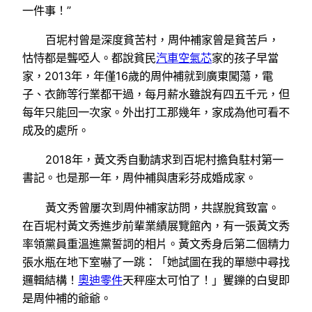
一件事！”
百坭村曾是深度貧苦村，周仲補家曾是貧苦戶，
怙恃都是聾啞人。都說貧民
汽車空氣芯
家的孩子早當
家，2013年，年僅16歲的周仲補就到廣東闖蕩，電
子、衣飾等行業都干過，每月薪水雖說有四五千元，但
每年只能回一次家。外出打工那幾年，家成為他可看不
成及的處所。
2018年，黃文秀自動請求到百坭村擔負駐村第一
書記。也是那一年，周仲補與唐彩芬成婚成家。
黃文秀曾屢次到周仲補家訪問，共謀脫貧致富。
在百坭村黃文秀進步前輩業績展覽館內，有一張黃文秀
率領黨員重溫進黨誓詞的相片。黃文秀身后第二個精力
張水瓶在地下室嚇了一跳：「她試圖在我的單戀中尋找
邏輯結構！
奧迪零件
天秤座太可怕了！」矍鑠的白叟即
是周仲補的爺爺。