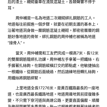
后的渣土，襯砌臺車在澆筑混凝土，各類聲響不停于
耳。
周仲補是一名為地道二次襯砌綁扎鋼筋的工人。
地道每往前掘進一個步驟，就要在初期支護的基本上，
沿著地道洞身做一層鋼筋混凝土襯砌。那密密層層的鋼
筋好像地道的骨架，綁扎鋼筋的周仲補也被稱為地道
“接骨人”。
當天，周仲補需和工友們完成一模高7米、長12米
的雙層鋼筋籠綁扎功課。周仲補左手拿著一把鐵絲，右
手握著扎絲鉤。在鋼筋縱橫訂交的節點處，他敏捷抽出
一根鐵絲，從鋼筋后面繞過，然后諳練地扭轉扎絲鉤，
用鐵絲將鋼筋綁緊。
上里地道全長17276米，是黃百鐵路最長的一座地
道，也是廣西最長鐵路地道。地道周邊地質前提復雜多
變，不只需下穿河道與高速公路，更要直面偏壓、順層
及脆弱圍巖等多重風險，每一寸掘進都考驗著扶植者的