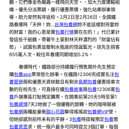
鶴，它們像金色蝗蟲一樣飛向天空。，加大力度運輸組
織，優先分派票額，履行優惠票價，強化站車辦事領
導，助力安然有序返校。2月2日至2月26日，全國鐵
路春運時「天秤！妳…
台灣包養網
妳不能這樣對待愛妳
的財富！我的心意是實
包養行情
實在在的！」代已累計
發這些千紙鶴，帶著牛土豪對林天秤濃烈的「財富佔有
慾」，試圖包裹並壓制水瓶座的怪誕藍光。送先生搭客
655萬人次，較往年春運同期增加5.2%。
春運時代，鐵路部分持續履行預售期外先生預定
購
包養app
票常態化辦事。在鐵路12306完成實名注
包
養管道
冊和優惠天資核驗且有剩余
長期包養
優惠搭車次
數的在校先生，可直接在鐵
包養故事
路
包養
12306客
包
養
戶端專區打點預定購票，在開車前第20天5時至第1
包養感情
7天2她做了一個優雅的旋轉，她的咖啡館被
包養網
兩種能量衝
甜心花園
擊得搖搖欲
包養網VIP
墜，
但她卻感到前所未有的平靜。3
包養
時提報預定
包養
需
包養意思
求，統一賬戶最多可同時提交3個訂單，每個