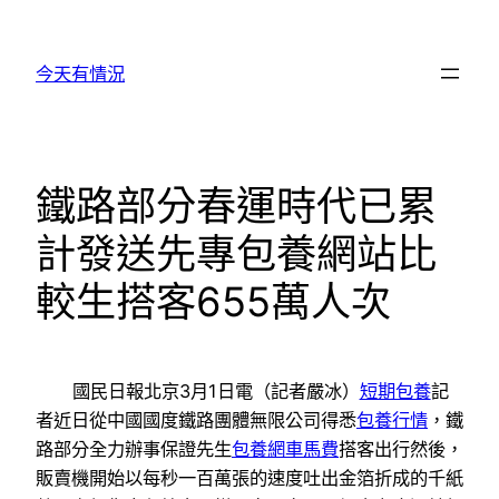
跳
至
今天有情況
主
要
內
容
鐵路部分春運時代已累
計發送先專包養網站比
較生搭客655萬人次
國民日報北京3月1日電（記者嚴冰）
短期包養
記
者近日從中國國度鐵路團體無限公司得悉
包養行情
，鐵
路部分全力辦事保證先生
包養網車馬費
搭客出行然後，
販賣機開始以每秒一百萬張的速度吐出金箔折成的千紙