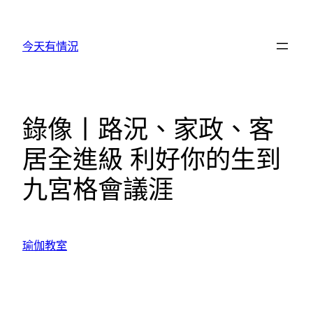
跳
至
今天有情況
主
要
內
容
錄像丨路況、家政、客
居全進級 利好你的生到
九宮格會議涯
瑜伽教室