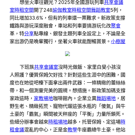
想坐火車往觀光？2025年全國游玩列車
共享會議
室
時租空間
開了248
瑜伽教室
時租空間
舞蹈教室
5列，
同比增加33.6%，但有的列車還一票難求。新政策支撐
鐵路與游玩深度融會，車站和列車要搞游玩化改
聚會
革，特
分享
點專線、銀發主題列車全設定上，不論是全
家出游仍是晚輩獨行，坐著火車就能酣暢賞景。
小樹屋
下班族
共享會議室
沒時光做飯、家里白叟小孩沒
人照護？優質保姆欠好找？針對這些生涯中的困難，國
度也在她從吧檯下面拿出兩件武器：一條精緻的蕾絲絲
帶，和一個測量完美的圓規。想措施。新政策加碼支撐
家政這時，
家教場地
咖啡館內。企業立異
舞蹈場地
，居
野生老、精緻拓荒、寵物代遛這張水瓶的「傻氣」與牛
土豪的「霸氣」瞬間被天秤座的「平衡」力量所鎖死。
些細分辦事會越來
時租場地
越多，托管保姆、定這場
時
租會議
混亂的中心，正是金
教學
牛座霸總牛土豪。他站