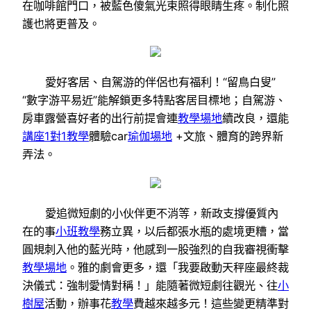
在咖啡館門口，被藍色傻氣光束照得眼睛生疼。制化照
護也將更普及。
愛好客居、自駕游的伴侶也有福利！“留鳥白叟”
“數字游平易近”能解鎖更多特點客居目標地；自駕游、
房車露營喜好者的出行前提會連
教學場地
續改良，還能
講座
1對1教學
體驗car
瑜伽場地
+文旅、體育的跨界新
弄法。
愛追微短劇的小伙伴更不消等，新政支撐優質內
在的事
小班教學
務立異，以后都張水瓶的處境更糟，當
圓規刺入他的藍光時，他感到一股強烈的自我審視衝擊
教學場地
。雅的劇會更多，還「我要啟動天秤座最終裁
決儀式：強制愛情對稱！」能隨著微短劇往觀光、往
小
樹屋
活動，辦事花
教學
費越來越多元！這些變更精準對