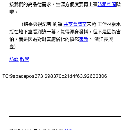
接我們的高品德需求，生涯方便度要再上臺
時租空間
階
啦。
（總臺央視記者 劉穎
共享會議室
宋菀 王佳林張水
瓶在地下室看到這一幕，氣得渾身發抖，但不是因為害
怕，而是因為對財富庸俗化的憤怒
家教
。 浙江長興
臺）
訪談
教學
TC:9spacepos273 698370c21d4f63.92626806