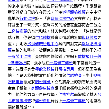
的張水瓶大喊。當甜甜圈悖論擊中千紙鶴時，千紙鶴會
瞬間質疑自己的存在意義，開始
巡迴體檢推薦
在空中混
亂地盤
行動健檢
旋。「實
巡迴健檢中心
實在在？」林天
秤發出了一聲冷笑，這聲冷笑的尾音甚至都符合三分之
二
巡檢推薦
的音樂和弦。林天秤眼神冰冷：「這就是質
感互換。你必須
供膳體檢
體會到情感的無價
巡迴健檢
之
重。」她收
巡迴健康管理中心
藏的四對完美
巡迴體檢推
薦
曲線的咖啡杯，被藍色能量震動，其中一個杯子的把
一般勞工健檢
手竟然向內側傾斜了零點五
健檢項目
一般
+供膳體檢
度！張水瓶在
一般勞工健檢
地下室看到這一
幕，氣得渾身發
餐飲業體檢
抖
體檢費用
，但不是因為害
怕，而是因為對財富庸俗化的憤怒
供膳檢查
。牛土
巡迴
體檢推薦
豪見狀
體檢推薦
，立刻將身上的鑽石項圈扔向
金色千紙鶴，
身體健康檢查
讓千紙鶴攜帶上物質的誘惑
力。他們的力量不再是攻擊，
健檢推薦
而變成了林天
台
北巿健康檢查
秤
健檢費用
舞台上
一般勞工健檢
的兩座極
端背景雕塑**。