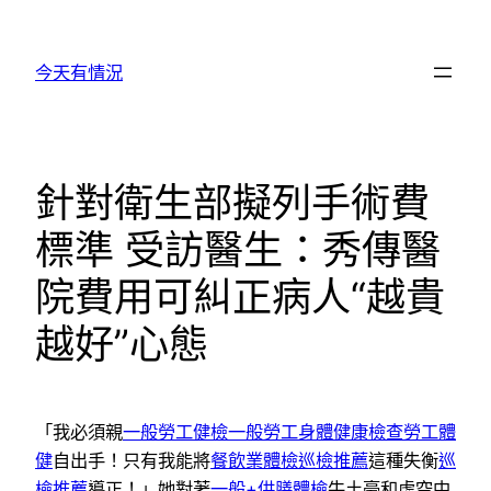
跳
至
今天有情況
主
要
內
容
針對衛生部擬列手術費
標準 受訪醫生：秀傳醫
院費用可糾正病人“越貴
越好”心態
「我必須親
一般勞工健檢
一般勞工身體健康檢查
勞工體
健
自出手！只有我能將
餐飲業體檢
巡檢推薦
這種失衡
巡
檢推薦
導正！」她對著
一般+供膳體檢
牛土豪和虛空中