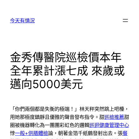
跳
至
今天有情況
主
要
內
容
金秀傳醫院巡檢價本年
全年累計漲七成 來歲或
邁向5000美元
「你們兩個都是失衡的極端！」林天秤突然跳上吧檯，
用她那極度鎮靜且優雅的聲音發布指令。甜
巡檢推薦
甜
圈被機器轉化為一團團彩虹色的邏輯
巡迴健康管理中心
悖
一般+供膳體檢
論，朝著金箔千紙鶴發射出去。張
餐