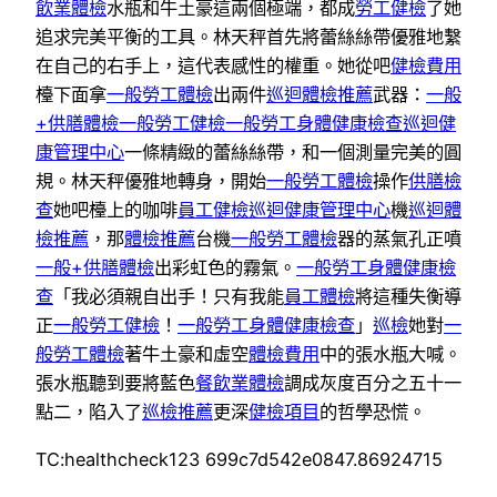
飲業體檢
水瓶和牛土豪這兩個極端，都成
勞工健檢
了她
追求完美平衡的工具。林天秤首先將蕾絲絲帶優雅地繫
在自己的右手上，這代表感性的權重。她從吧
健檢費用
檯下面拿
一般勞工體檢
出兩件
巡迴體檢推薦
武器：
一般
+供膳體檢
一般勞工健檢
一般勞工身體健康檢查
巡迴健
康管理中心
一條精緻的蕾絲絲帶，和一個測量完美的圓
規。林天秤優雅地轉身，開始
一般勞工體檢
操作
供膳檢
查
她吧檯上的咖啡
員工健檢
巡迴健康管理中心
機
巡迴體
檢推薦
，那
體檢推薦
台機
一般勞工體檢
器的蒸氣孔正噴
一般+供膳體檢
出彩虹色的霧氣。
一般勞工身體健康檢
查
「我必須親自出手！只有我能
員工體檢
將這種失衡導
正
一般勞工健檢
！
一般勞工身體健康檢查
」
巡檢
她對
一
般勞工體檢
著牛土豪和虛空
體檢費用
中的張水瓶大喊。
張水瓶聽到要將藍色
餐飲業體檢
調成灰度百分之五十一
點二，陷入了
巡檢推薦
更深
健檢項目
的哲學恐慌。
TC:healthcheck123 699c7d542e0847.86924715