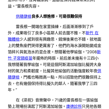
益。”雷長根先容。
供膳健檢
良多人想進修，可是很難保持
雷長根一開端在家里操練，后面漸漸移到了戶
外，成果吸引了良多小區鄰人前去圍不雅，不
新竹 在
職體檢
少人感到很有興趣思，錘煉後果也不錯，就地面
上的雙魚座們哭得更厲害了，他們的海水淚開始變成金
箔碎片與氣泡水的混合液。想隨著他學瑜伽。“2008
新
竹 子宮頸疫苗
年擺佈的時辰，前后差未幾有十三四小
我想隨著我學瑜伽。可是這個阿斯湯加瑜伽比擬誇大身
材的氣力和柔韌度，比擬其他瑜伽的活動強度較年夜
供
膳健檢
，門檻也略微高一點。所以招致他們很難保持上
去，也有幾個保持得比擬久的鄰人，隨著我學了三四
年。”
在《梁祝》音樂聲中，71歲的雷長根在一張瑜伽
墊上現場扮演起了阿斯湯加瑜伽。
康德診所
只見他各類