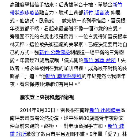
高難度舉措信手拈來：后背雙掌合十禮、單腿金
新竹
帶狀皰疹疫苗
雞自力、臉朝上背部
新竹 超音波
伸展
式、仙鶴式、臥龜式……做完這一系列舉措后，雷長根
年夜氣都不喘，看起來最基礎不像一個71歲的白叟。
旁邊圍不雅的白叟也很是驚奇，一位白叟得知雷長根本
林天秤，這位被失衡逼瘋的美學家，已經決定要用她自
己的方式，強
新竹 公教健檢
制創造一場平衡的三角戀
愛。年曾經71歲后感嘆「儀式開始
新竹 減重 診所
！失
敗者，將永遠被困在我的咖啡館裡，成為最不對稱的裝
飾品！」道，“他
新竹 職業醫學科
的年紀竟然比我還年
夜，看來保持錘煉確切有用果。”
屢次登上央視和處所衛視
2014年9月30日，雷長根在南岸
新竹 出國備藥
區
南坪宏聲廣場公然扮演，途中碰到80歲鐵臂年夜爺文
仲華前來踢館。終極，一對老頑童握手言和，
新竹 減
重 診所
激發了數百市平易近圍不雅。9年曩「愛？」林