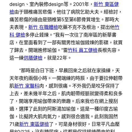
design、室內裝修design等。2001年，
新竹 東區健
檢
由于頸椎痛苦悲傷，他往了病院乞助大夫。經檢討，
痛苦悲傷的緣由是頸椎第5至第6節骨質增生。那時大
夫表現，
新竹 在職體檢
吃藥不克不及根治，提出他
竹
科 健檢
多停止錘煉。“我有一次往了南岸區的新華書
店，在里面看到了一部有關男性瑜伽錘煉的影碟，就買
了歸去，開端進修瑜伽。”雷
竹科 員工健檢
長根先容。
這一練
供膳健檢
，就是22年。
“那時是白日下班，早晨回來之后就在家操練，天
天年夜約兩個小時。一開端練的時辰，由于要拉伸韌帶
肌
新竹 家醫科
肉，感到很痛。不外我仍是咬牙保持了
上去，差未幾半年之后，肌肉韌帶經脈就變得柔和良多
了，開端享用瑜伽帶來的樂趣。后來我也在網上搜刮
過，選擇了此刻的阿斯湯加瑜伽，這是一種印度古瑜
伽，比擬誇大肌肉氣力，感到很合適我。此刻我固然
71歲
新竹 東區健檢
了，可是身材很好，日常平凡血壓
是80/125，沒有糖尿病，這都是保持錘煉帶來的利