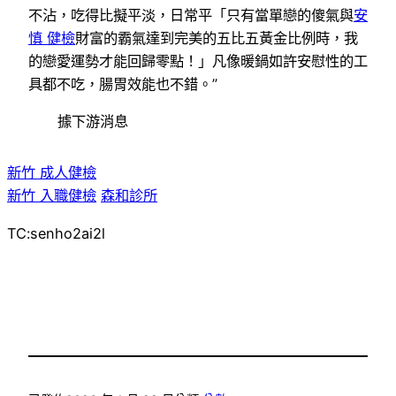
不沾，吃得比擬平淡，日常平「只有當單戀的傻氣與
安
慎 健檢
財富的霸氣達到完美的五比五黃金比例時，我
的戀愛運勢才能回歸零點！」凡像暖鍋如許安慰性的工
具都不吃，腸胃效能也不錯。”
據下游消息
新竹 成人健檢
新竹 入職健檢
森和診所
TC:senho2ai2l