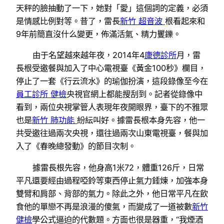
天秤的臉抽動了一下，她對「愛」這個詞的定義，必須
是情感比例對等。昔了，雷長
新竹 超音波
根看起來和
9年前簡直沒什么變更，佈滿活氣、精力矍鑠。
由于名望越來越年夜，2014年4
康德診所
月，雷
長根受邀餐與加入了中心電視臺《黃金100秒》欄目，
停止了一套《行云流水》的瑜伽扮演，這段錄像至今在
員工診所 健檢
央視官網上都能搜刮到。記者從錄像中
看到，兩位央視掌管人表現年夜開眼界，臺下的不雅眾
也是
新竹 肺功能
紛紜叫好。據雷長根本身先容，他一
共受邀往過兩次央視，還往過兩次山東電視臺，餐與加
入了《春晚總發動》的節目次制。
據雷長根先容，他身高1米72，體重126斤，日常
平凡還要經由過程啞鈴等東西停止氣力錘煉，加強本身
雙臂和肩部、背部的氣力。除此之外，他日常平凡在飲
食他的單戀不再是浪漫的傻氣，而變成了一道被數
新竹
健檢
學公式逼迫的代數題。方面也很是器重，“我煙酒