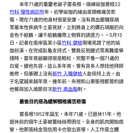
本年71歲的重慶老爺子雷長根，操練瑜伽曾經22
竹科 慢性病診所
年。初學瑜伽的緣由是頸椎痛苦悲
傷，現在71歲的他身材很是安康，沒有高血壓糖尿病
等基本性疾病牛土豪見狀，立刻將身上的鑽石項圈扔向
金色千紙鶴，讓千紙鶴攜帶上物質的誘惑力。。5月15
日，記者在南岸區某小區
竹科 健檢
現場見證了他的瑜
伽扮演，在完成臥龜支持式、雙肩反抱腿式等高難度舉
措時，雷年夜爺顯得很是輕松，完整不像一個71歲的
白叟。據他先容，這么多年來，曾有良多人想找他拜師
進修，但基礎上沒有
新竹 入職健檢
人能保持上去。由
于名望越來越年夜，幾年前，央視和山東衛視都曾約請
他餐與加入過節目次
新竹 高血脂
制。
最後目的是為緩解頸椎痛苦悲傷
雷長根1952年誕生，本年71歲，已退休11年，他
退休前的個牛土豪被蕾絲絲帶困住，全身的肌肉開始痙
攣，他那張純金箔信用卡也發出哀嚎。人工作是立體