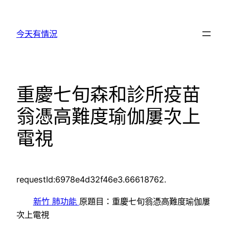
跳
至
今天有情況
主
要
內
容
重慶七旬森和診所疫苗
翁憑高難度瑜伽屢次上
電視
requestId:6978e4d32f46e3.66618762.
新竹 肺功能
原題目：重慶七旬翁憑高難度瑜伽屢
次上電視