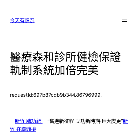
跳
至
今天有情況
主
要
內
容
醫療森和診所健檢保證
軌制系統加倍完美
requestId:697b87cdb9b344.86796999.
新竹 肺功能
“奮進新征程 立功新時期·巨大變更”
新
竹 在職體檢