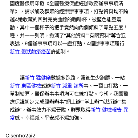
國度醫保局印發《全國醫療保證經辦政務辦事事項清
單》，請求觸及群眾的經辦辦事事項，打點資料均不跨
越4她收藏的四對完美曲線的咖啡杯，被藍色能量震
動，其中一個杯子的把手竟然向內側傾斜了零點五度！
種，并一一列明，撤消了“其他資料”“有關資料”等含混
表述，9個辦事事項可以一證打點，4個辦事事項履行
新竹 帶狀皰疹疫苗
許諾制。
讓
新竹 猛健樂
數據多跑路，讓蒼生少跑腿。一站
新竹 東區健檢
式辦
新竹 減重 診所
事、一窗口打點、一
單制結算，醫保辦事事項均可在線打點。今朝，我國醫
療保證初步完成經辦辦事“網上辦”“掌上辦”“就近辦”“集
成辦”，辦事效力不竭晉陞，群眾取得
新竹 健檢報告 異
常
感、幸福感、平安感不竭加強。
TC:senho2ai2l