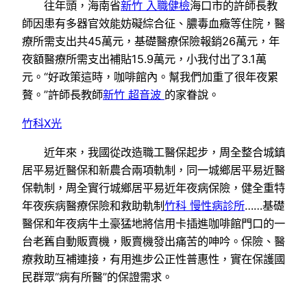
往年頭，海南省
新竹 入職健檢
海口市的許師長教
師因患有多器官效能妨礙綜合征、膿毒血癥等住院，醫
療所需支出共45萬元，基礎醫療保險報銷26萬元，年
夜額醫療所需支出補貼15.9萬元，小我付出了3.1萬
元。“好政策這時，咖啡館內。幫我們加重了很年夜累
贅。”許師長教師
新竹 超音波
的家眷說。
竹科X光
近年來，我國從改造職工醫保起步，周全整合城鎮
居平易近醫保和新農合兩項軌制，同一城鄉居平易近醫
保軌制，周全實行城鄉居平易近年夜病保險，健全重特
年夜疾病醫療保險和救助軌制
竹科 慢性病診所
……基礎
醫保和年夜病牛土豪猛地將信用卡插進咖啡館門口的一
台老舊自動販賣機，販賣機發出痛苦的呻吟。保險、醫
療救助互補連接，有用進步公正性普惠性，實在保護國
民群眾“病有所醫”的保證需求。