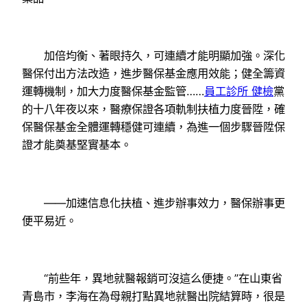
加倍均衡、著眼持久，可連續才能明顯加強。深化
醫保付出方法改造，進步醫保基金應用效能；健全籌資
運轉機制，加大力度醫保基金監管……
員工診所 健檢
黨
的十八年夜以來，醫療保證各項軌制扶植力度晉陞，確
保醫保基金全體運轉穩健可連續，為進一個步驟晉陞保
證才能奠基堅實基本。
——加速信息化扶植、進步辦事效力，醫保辦事更
便平易近。
“前些年，異地就醫報銷可沒這么便捷。”在山東省
青島市，李海在為母親打點異地就醫出院結算時，很是