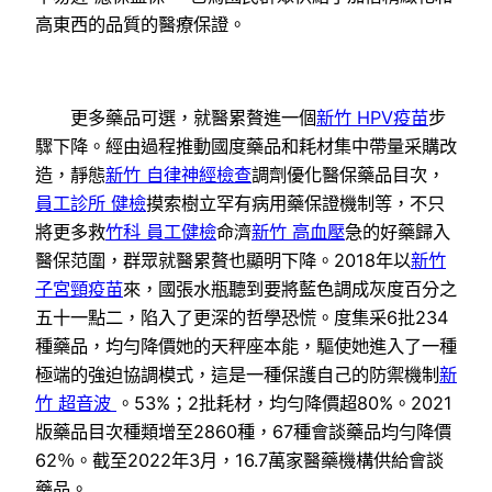
高東西的品質的醫療保證。
更多藥品可選，就醫累贅進一個
新竹 HPV疫苗
步
驟下降。經由過程推動國度藥品和耗材集中帶量采購改
造，靜態
新竹 自律神經檢查
調劑優化醫保藥品目次，
員工診所 健檢
摸索樹立罕有病用藥保證機制等，不只
將更多救
竹科 員工健檢
命濟
新竹 高血壓
急的好藥歸入
醫保范圍，群眾就醫累贅也顯明下降。2018年以
新竹
子宮頸疫苗
來，國張水瓶聽到要將藍色調成灰度百分之
五十一點二，陷入了更深的哲學恐慌。度集采6批234
種藥品，均勻降價她的天秤座本能，驅使她進入了一種
極端的強迫協調模式，這是一種保護自己的防禦機制
新
竹 超音波
。53%；2批耗材，均勻降價超80%。2021
版藥品目次種類增至2860種，67種會談藥品均勻降價
62％。截至2022年3月，16.7萬家醫藥機構供給會談
藥品。