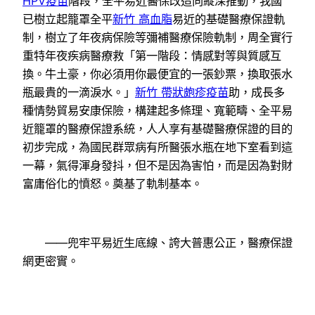
HPV疫苗
階段，全平易近醫保改造向縱深推動，我國
已樹立起籠罩全平
新竹 高血脂
易近的基礎醫療保證軌
制，樹立了年夜病保險等彌補醫療保險軌制，周全實行
重特年夜疾病醫療救「第一階段：情感對等與質感互
換。牛土豪，你必須用你最便宜的一張鈔票，換取張水
瓶最貴的一滴淚水。」
新竹 帶狀皰疹疫苗
助，成長多
種情勢貿易安康保險，構建起多條理、寬範疇、全平易
近籠罩的醫療保證系統，人人享有基礎醫療保證的目的
初步完成，為國民群眾病有所醫張水瓶在地下室看到這
一幕，氣得渾身發抖，但不是因為害怕，而是因為對財
富庸俗化的憤怒。奠基了軌制基本。
——兜牢平易近生底線、誇大普惠公正，醫療保證
網更密實。