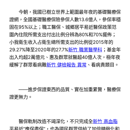
今朝，我國已樹立世界上範圍最年夜的基礎醫療保
證網，全國基礎醫療保險參保人數13.6億人，參保率穩
固在95%以上；職工醫保、城鄉居平易近醫保政策范
圍內住院所需支出付出比例分辨為80%和70%擺佈；
小我衛生收入占衛生總所需支出的比例從2015年的
29.27%降至2020年的27.7%
新竹 職業醫學科
；基金年
出入均超2萬億元、惠及群眾就醫超40億人次，極年夜
緩解了群眾看病難
新竹 健檢報告 異常
、看病貴題目。
——進步保證東西的品質、實在加重累贅，醫療保
證更無力。
醫保軌制改造不竭深化，不只完成全
新竹 高血脂
平易近“應保盡保”，也為國民群眾供給了加倍精緻化和