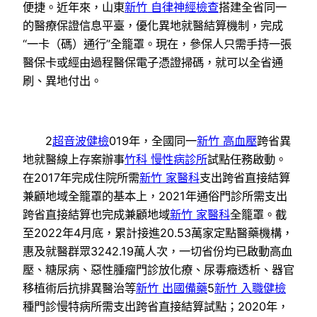
便捷。近年來，山東
新竹 自律神經檢查
搭建全省同一
的醫療保證信息平臺，優化異地就醫結算機制，完成
“一卡（碼）通行”全籠罩。現在，參保人只需手持一張
醫保卡或經由過程醫保電子憑證掃碼，就可以全省通
刷、異地付出。
2
超音波健檢
019年，全國同一
新竹 高血壓
跨省異
地就醫線上存案辦事
竹科 慢性病診所
試點任務啟動。
在2017年完成住院所需
新竹 家醫科
支出跨省直接結算
兼顧地域全籠罩的基本上，2021年通俗門診所需支出
跨省直接結算也完成兼顧地域
新竹 家醫科
全籠罩。截
至2022年4月底，累計接進20.53萬家定點醫藥機構，
惠及就醫群眾3242.19萬人次，一切省份均已啟動高血
壓、糖尿病、惡性腫瘤門診放化療、尿毒癥透析、器官
移植術后抗排異醫治等
新竹 出國備藥
5
新竹 入職健檢
種門診慢特病所需支出跨省直接結算試點；2020年，