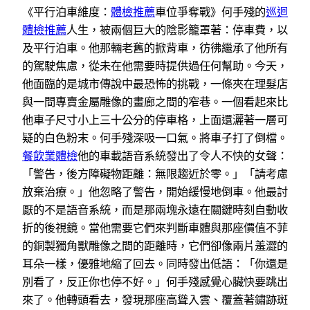
《平行泊車維度：
體檢推薦
車位爭奪戰》何手殘的
巡迴
體檢推薦
人生，被兩個巨大的陰影籠罩著：停車費，以
及平行泊車。他那輛老舊的掀背車，彷彿繼承了他所有
的駕駛焦慮，從未在他需要時提供過任何幫助。今天，
他面臨的是城市傳說中最恐怖的挑戰，一條夾在理髮店
與一間專賣金屬雕像的畫廊之間的窄巷。一個看起來比
他車子尺寸小上三十公分的停車格，上面還灑著一層可
疑的白色粉末。何手殘深吸一口氣。將車子打了倒檔。
餐飲業體檢
他的車載語音系統發出了令人不快的女聲：
「警告，後方障礙物距離：無限趨近於零。」「請考慮
放棄治療。」他忽略了警告，開始緩慢地倒車。他最討
厭的不是語音系統，而是那兩塊永遠在關鍵時刻自動收
折的後視鏡。當他需要它們來判斷車體與那座價值不菲
的銅製獨角獸雕像之間的距離時，它們卻像兩片羞澀的
耳朵一樣，優雅地縮了回去。同時發出低語：「你還是
別看了，反正你也停不好。」何手殘感覺心臟快要跳出
來了。他轉頭看去，發現那座高聳入雲、覆蓋著鏽跡斑