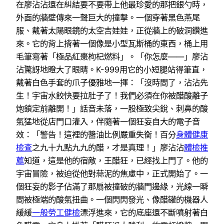
在廖沾沾還在糾結要不要帶上他最珍愛的那把銀勺時，
外面的牆壁傳來一聲巨大的撞擊。一個穿著黑色燕尾
服、戴著太陽眼鏡的太空吉娃娃，正從牆上的破洞鑽進
來。它的背上揹著一個像是小型瓦斯桶的東西，桶上用
毛筆寫著「極品紅棗枸杞燃料」。「你怎麼——」廖沾
沾驚訝地瞪大了眼睛。K-999用它的小短腿站得筆直，
戴著白色手套的爪子優雅地一揮：「沒時間了，沾沾先
生！宇宙水餃快要拉肚子了！我們必須在你被醋酸離子
炮鎖定前離開！」話音未落，一股極致尖銳、刺鼻的酸
氣猛地從店門口灌入，伴隨著一個狂妄自大的電子音
效：「警告！這裡的醬油比例嚴重失衡！百分
身體健康
檢查
之九十九點九九的醋，才是真理！」廖沾沾
體檢推
薦
知道，這是他的宿敵，王醋狂，已經找上門了。他的
宇宙冒險，被迫從他對蒜泥的焦慮中，正式開始了。一
個狂妄的影子佔滿了那扇被撞破的牆門邊緣，光線一瞬
間被極端的酸氣扭曲。一個閃閃發光、像醋罐的機器人
緩緩
一般勞工健檢
漂浮進來，它的底座還不斷噴射著白