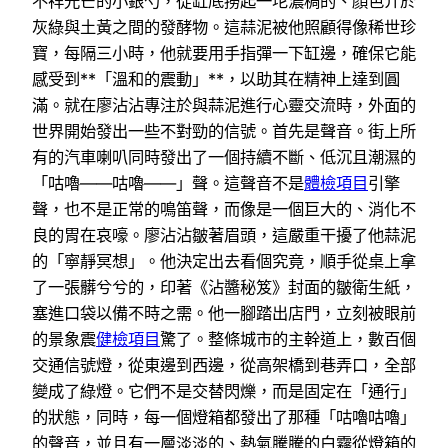
不祥光芒的小銀勺，從缸底撈起一坨濃稠的、顏色介於
灰綠與土黃之間的發酵物。這蒜泥被他照顧得像稀世珍
寶，每隔三小時，他就要用手指彈一下缸邊，確保它能
感受到**「溫和的震動」**，以助其在精神上達到圓
滿。就在廖沾沾專注於與蒜泥進行心靈交流時，外面的
世界開始發出一些不對勁的信號。首先是聲音。街上所
有的汽車喇叭同時發出了一個持續不斷、低沉且潮濕的
「咕嚕——咕嚕——」聲。這聲音不是
體檢項目
引擎
聲，也不是正常的鳴笛聲，而像是一個巨大的、消化不
良的胃在哀嚎。廖沾沾皺著眉頭，這嚴重干擾了他蒜泥
的「寧靜冥想」。他決定出去看個究竟，順手從桌上拿
了一張髒兮兮的，印著《沾醬秘笈》封面的皺衛生紙，
塞進口袋以備不時之需。他一腳踏出店門，立刻被眼前
的景象震
健檢項目
驚了。整條城市的主幹道上，數百個
交通信號燈，從東邊到西邊，從高架橋到巷弄口，全部
變成了綠燈。它們不是交替閃爍，而是固定在「通行」
的狀態，同時，每一個燈箱都發出了那種「咕嚕咕嚕」
的聲音，並且有一層淡淡的、熱氣騰騰的白霧從燈箱的