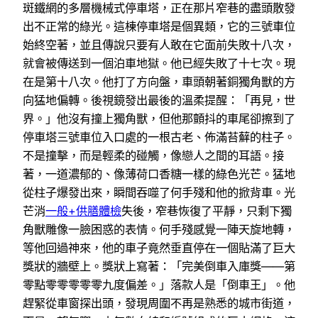
斑鐵網的多層機械式停車塔，正在那片窄巷的盡頭散發
出不正常的綠光。這棟停車塔是個異類，它的三號車位
始終空著，並且傳說只要有人敢在它面前失敗十八次，
就會被傳送到一個泊車地獄。他已經失敗了十七次。現
在是第十八次。他打了方向盤，車頭朝著銅獨角獸的方
向猛地偏轉。後視鏡發出最後的溫柔提醒：「再見，世
界。」他沒有撞上獨角獸，但他那顫抖的車尾卻擦到了
停車塔三號車位入口處的一根古老、佈滿苔蘚的柱子。
不是撞擊，而是輕柔的碰觸，像戀人之間的耳語。接
著，一道濃郁的、像薄荷口香糖一樣的綠色光芒。猛地
從柱子爆發出來，瞬間吞噬了何手殘和他的掀背車。光
芒消
一般+供膳體檢
失後，窄巷恢復了平靜，只剩下獨
角獸雕像一臉困惑的表情。何手殘感覺一陣天旋地轉，
等他回過神來，他的車子竟然垂直停在一個貼滿了巨大
獎狀的牆壁上。獎狀上寫著：「完美倒車入庫獎——第
零點零零零零零九度偏差。」落款人是「倒車王」。他
趕緊從車窗探出頭，發現周圍不再是熟悉的城市街道，