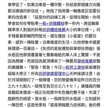
車學徒了。如果泊車是一種宗教，你就是那個連方向盤
都沒摸過的新信徒。」她指了指旁邊一輛像是巨型嬰兒
車的改造車：「這是你的訓練工具，從現在開始，你得
學會如何在零點零
一般+供膳體檢
零一秒內，將這輛車
精準停入對面的針眼
巡迴體檢推薦
大小的車位裡。」何
手殘看著那輛閃閃發光、還在播放《小星星》的嬰兒
車，感到一陣眩暈。泊車維度的生活，比他想象中還要
無理頭一百萬倍。《失控的星座運勢與單戀狂想曲》張
水瓶從他那張覆蓋著七層舊報紙的單人床上驚醒，不是
因為鬧鐘，而是因為屋頂傳來了一陣震耳
健檢推薦
欲聾
的廣播聲。「緊急！緊急！今日
一般勞工健檢
星座運勢
超級大修正！所有
巡迴健康管理中心
天秤座請注意！由
於月球剛剛打了一個噴嚏，您的戀愛機率從昨日的百分
之九十九點九，陡降至負百分之八十七！」廣播員的聲
音聽起來像是一個正在經歷中年危機的雙子座，充滿了
戲劇性的絕望。張水瓶，一個典型的水瓶座，立刻感到
一陣恐慌，這是他患有「星座預報壓力症候群」後的標