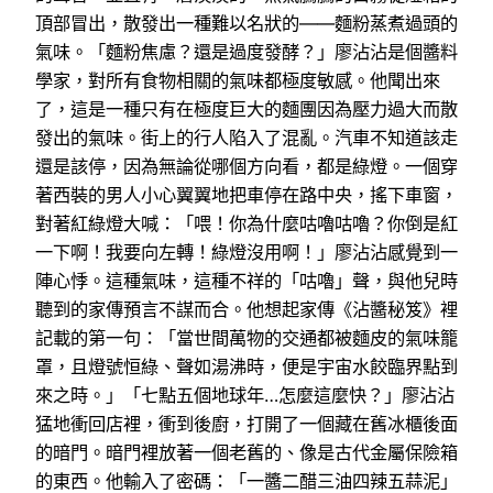
頂部冒出，散發出一種難以名狀的——麵粉蒸煮過頭的
氣味。「麵粉焦慮？還是過度發酵？」廖沾沾是個醬料
學家，對所有食物相關的氣味都極度敏感。他聞出來
了，這是一種只有在極度巨大的麵團因為壓力過大而散
發出的氣味。街上的行人陷入了混亂。汽車不知道該走
還是該停，因為無論從哪個方向看，都是綠燈。一個穿
著西裝的男人小心翼翼地把車停在路中央，搖下車窗，
對著紅綠燈大喊：「喂！你為什麼咕嚕咕嚕？你倒是紅
一下啊！我要向左轉！綠燈沒用啊！」廖沾沾感覺到一
陣心悸。這種氣味，這種不祥的「咕嚕」聲，與他兒時
聽到的家傳預言不謀而合。他想起家傳《沾醬秘笈》裡
記載的第一句：「當世間萬物的交通都被麵皮的氣味籠
罩，且燈號恒綠、聲如湯沸時，便是宇宙水餃臨界點到
來之時。」「七點五個地球年…怎麼這麼快？」廖沾沾
猛地衝回店裡，衝到後廚，打開了一個藏在舊冰櫃後面
的暗門。暗門裡放著一個老舊的、像是古代金屬保險箱
的東西。他輸入了密碼：「一醬二醋三油四辣五蒜泥」