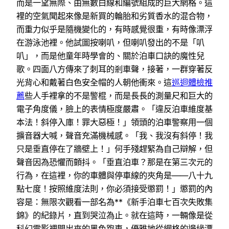
而是一望無際、由無數白線和編號組成的巨大網格。這
裡的空氣聞起來像是新買的輪胎和劣質香水的混合物，
而重力似乎是隨機變化的，有時感覺很重，有時像漂浮
在游泳池裡。他試圖按喇叭，但喇叭發出的不是「叭
叭」，而是他童年時學會的、關於泊車口訣的魔性兒
歌。四面八方傳來了刺耳的剎車聲，接著，一群穿著反
光背心和戴著白色安全帽的人朝他衝來。這
巡迴體檢推
薦
些人手裡拿的不是警棍，而是長長的測量尺和巨大的
電子角度儀，臉上的表情極度嚴肅。「違反泊車維度基
本法！斜停入庫！罪大惡極！」領頭的泊車警察用一個
擴音器大喊，聲音充滿機械感。「我、我沒有斜停！我
只是垂直停在了牆壁上！」何手殘趕緊為自己辯解，但
聲音因為恐懼而顫抖。「垂直泊車？那是在第三次元的
行為，在這裡，你的車體與停車線的夾角是——八十九
點七度！按照維度法則，你必須接受懲罰！」懲罰的內
容是：無限次觀看一部名為**《新手泊車七百次失敗集
錦》的紀錄片，直到哭泣為止。就在這時，一輛像是從
科幻電影裡開出來的黑色跑車，優雅地從網格的邊緣漂