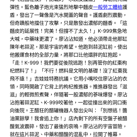
彈性。藍色離子炮光束猛烈地擊中麵皮
一般勞工體檢
護
盾，發出了一聲像是汽水開蓋的聲音。護盾劇烈震動，
但奇蹟般地擋住了攻擊，只是散發出濃郁的麵香。「這
麵皮的延展性！完美！但撐不了太久！」K-999焦急地
大喊，中藥味更濃了。廖沾沾知道，他必須帶走他那缸
陳年老蒜泥，那是宇宙的希望。他跑到蒜泥缸前，使出
他搬運食材的全部力量，將那口比他還胖的缸抱起。
「走！K-999！我們要從後院逃跑！別再管你的紅棗枸
杞燃料了！」「不行！燃料是文明的基礎！沒了紅棗我
飛不遠！」吉娃娃特務抗議。它用小嘴咬住廖沾沾的衣
領，同時開啟了它背上的枸杞推進器。推進器發出「滋
滋」的輕微煎煮聲，伴隨著一股濃郁的蔘味爆發。廖沾
沾抱著蒜泥缸、K-999咬著他，一起從撞出來的洞口衝
向後院。王醋狂的醋罐機器人發出尖叫：「別想逃！醬
油黨餘孽！我會追上你！」店內剩下的所有空盤子被醋
酸氣波震碎，發出了最後的哀鳴。廖沾沾的宇宙冒險，
就在這片蒜泥、中藥和醋酸的混亂中，拉開了帷幕。