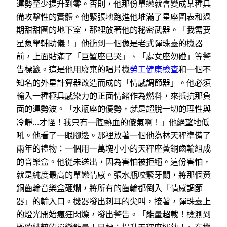
運勢至少提升到零。否則，他那份單戀就會變成某種具
備攻擊性的實體。他緊張地跑進他堆滿了星座圖表和過
期甜甜圈的地下室，那裡放著他的秘密武器。「我需要
星象學輔助儀！」他衝到一個像是老式彈珠臺的機器
前，上面貼滿了「巨蟹座已哭」、「處女座勿碰」等警
告標籤。這是他用廢棄的唱片機
勞工健康檢查
和一個不
知名的外星計算器改造而成的「情感調節器」。他必須
輸入一種極具感染力的正面情緒作為燃料，來抵抗那負
面的運勢波。「水瓶座的優勢，就是超脫一切的理性與
冷靜…才怪！我只有一腔熱血的傻氣啊！」他絕望地低
吼。他看了一眼腳邊。那裡放著一個他為林天秤準備了
兩年的禮物：一個用一萬塊小小的天秤座黃銅齒輪組成
的音樂盒。他從未送出，因為害怕被拒絕。這份害怕，
就是純度最高的單戀情感。張水瓶咬緊牙關，將那個黃
銅齒輪音樂盒砸爛，將所有的齒輪都倒入「情感調節
器」的輸入口。機器發出刺耳的尖叫，接著，彈珠臺上
的燈光開始瘋狂閃爍，發出警告。「能量超載！檢測到