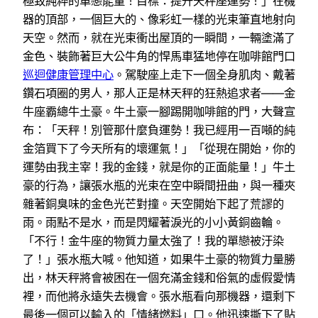
極致純粹的單戀能量！目標：提升天秤座運勢！」在機
器的頂部，一個巨大的、像彩虹一樣的光束筆直地射向
天空。然而，就在光束衝出屋頂的一瞬間，一輛塗滿了
金色、裝飾著巨大公牛角的悍馬車猛地停在咖啡館門口
巡迴健康管理中心
。駕駛座上走下一個全身肌肉、戴著
鑽石項圈的男人，那人正是林天秤的狂熱追求者——金
牛座霸總牛土豪。牛土豪一腳踢開咖啡館的門，大聲宣
布：「天秤！別管那什麼負運勢！我已經用一百噸的純
金箔買下了今天所有的壞運氣！」「從現在開始，你的
運勢由我主宰！我的金錢，就是你的正面能量！」牛土
豪的行為，讓張水瓶的光束在空中瞬間扭曲，與一種夾
雜著銅臭味的金色光芒對撞。天空開始下起了荒謬的
雨。雨點不是水，而是閃耀著淚光的小小黃銅齒輪。
「不行！金牛座的物質力量太強了！我的單戀被汙染
了！」張水瓶大喊。他知道，如果牛土豪的物質力量勝
出，林天秤將會被困在一個充滿金錢和俗氣的虛假愛情
裡，而他將永遠失去機會。張水瓶看向那機器，還剩下
最後一個可以輸入的「情緒燃料」口。他迅速撕下了貼