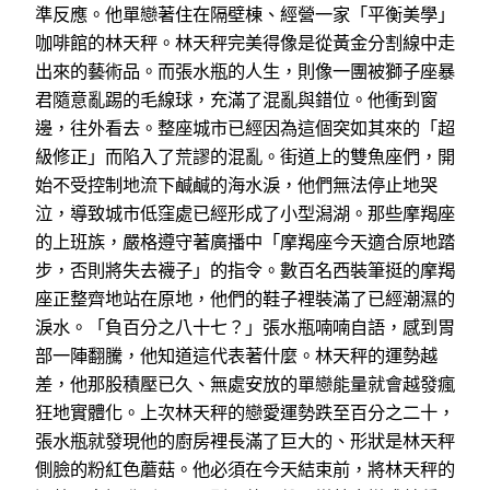
準反應。他單戀著住在隔壁棟、經營一家「平衡美學」
咖啡館的林天秤。林天秤完美得像是從黃金分割線中走
出來的藝術品。而張水瓶的人生，則像一團被獅子座暴
君隨意亂踢的毛線球，充滿了混亂與錯位。他衝到窗
邊，往外看去。整座城市已經因為這個突如其來的「超
級修正」而陷入了荒謬的混亂。街道上的雙魚座們，開
始不受控制地流下鹹鹹的海水淚，他們無法停止地哭
泣，導致城市低窪處已經形成了小型潟湖。那些摩羯座
的上班族，嚴格遵守著廣播中「摩羯座今天適合原地踏
步，否則將失去襪子」的指令。數百名西裝筆挺的摩羯
座正整齊地站在原地，他們的鞋子裡裝滿了已經潮濕的
淚水。「負百分之八十七？」張水瓶喃喃自語，感到胃
部一陣翻騰，他知道這代表著什麼。林天秤的運勢越
差，他那股積壓已久、無處安放的單戀能量就會越發瘋
狂地實體化。上次林天秤的戀愛運勢跌至百分之二十，
張水瓶就發現他的廚房裡長滿了巨大的、形狀是林天秤
側臉的粉紅色蘑菇。他必須在今天結束前，將林天秤的