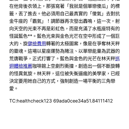
在他背後衣領上，那張寫著「我就是個單戀傻瓜」的標
籤，丟了進去。他必須用自己最真實的「傻氣」去對抗
金牛座的「霸氣」！調節器再次發出轟鳴，這一次，射
向天空的光束不再是彩虹色，而是充滿了水瓶座特有的
怪誕藍色**。藍色光束與金色光芒在空中形成了一個巨
大的、旋
健檢費用
轉著的太極圖案，像是在爭奪林天秤
的靈魂。這場以星座運勢為賭注、以單戀能量為武器的
荒唐戰爭，正式打響了。藍色與金色的光芒在林天秤
巡
迴體檢推薦
咖啡館上空劇烈衝撞，創造出一個不斷旋轉
的怪異氣旋。林天秤，這位被失衡逼瘋的美學家，已經
決定要用她自己的方式，強制創造一場平衡的三角戀
愛。
TC:healthcheck123 69ada0cee34a51.84111412