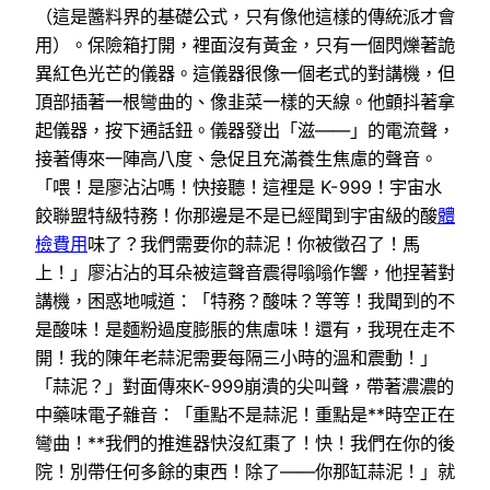
（這是醬料界的基礎公式，只有像他這樣的傳統派才會
用）。保險箱打開，裡面沒有黃金，只有一個閃爍著詭
異紅色光芒的儀器。這儀器很像一個老式的對講機，但
頂部插著一根彎曲的、像韭菜一樣的天線。他顫抖著拿
起儀器，按下通話鈕。儀器發出「滋——」的電流聲，
接著傳來一陣高八度、急促且充滿養生焦慮的聲音。
「喂！是廖沾沾嗎！快接聽！這裡是 K-999！宇宙水
餃聯盟特級特務！你那邊是不是已經聞到宇宙級的酸
體
檢費用
味了？我們需要你的蒜泥！你被徵召了！馬
上！」廖沾沾的耳朵被這聲音震得嗡嗡作響，他捏著對
講機，困惑地喊道：「特務？酸味？等等！我聞到的不
是酸味！是麵粉過度膨脹的焦慮味！還有，我現在走不
開！我的陳年老蒜泥需要每隔三小時的溫和震動！」
「蒜泥？」對面傳來K-999崩潰的尖叫聲，帶著濃濃的
中藥味電子雜音：「重點不是蒜泥！重點是**時空正在
彎曲！**我們的推進器快沒紅棗了！快！我們在你的後
院！別帶任何多餘的東西！除了——你那缸蒜泥！」就