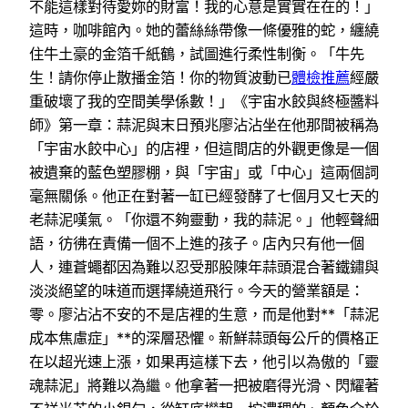
不能這樣對待愛妳的財富！我的心意是實實在在的！」
這時，咖啡館內。她的蕾絲絲帶像一條優雅的蛇，纏繞
住牛土豪的金箔千紙鶴，試圖進行柔性制衡。「牛先
生！請你停止散播金箔！你的物質波動已
體檢推薦
經嚴
重破壞了我的空間美學係數！」《宇宙水餃與終極醬料
師》第一章：蒜泥與末日預兆廖沾沾坐在他那間被稱為
「宇宙水餃中心」的店裡，但這間店的外觀更像是一個
被遺棄的藍色塑膠棚，與「宇宙」或「中心」這兩個詞
毫無關係。他正在對著一缸已經發酵了七個月又七天的
老蒜泥嘆氣。「你還不夠靈動，我的蒜泥。」他輕聲細
語，彷彿在責備一個不上進的孩子。店內只有他一個
人，連蒼蠅都因為難以忍受那股陳年蒜頭混合著鐵鏽與
淡淡絕望的味道而選擇繞道飛行。今天的營業額是：
零。廖沾沾不安的不是店裡的生意，而是他對**「蒜泥
成本焦慮症」**的深層恐懼。新鮮蒜頭每公斤的價格正
在以超光速上漲，如果再這樣下去，他引以為傲的「靈
魂蒜泥」將難以為繼。他拿著一把被磨得光滑、閃耀著