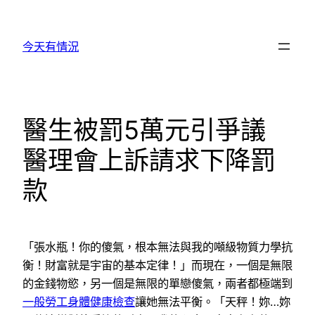
跳
至
今天有情況
主
要
內
容
醫生被罰5萬元引爭議
醫理會上訴請求下降罰
款
「張水瓶！你的傻氣，根本無法與我的噸級物質力學抗
衡！財富就是宇宙的基本定律！」而現在，一個是無限
的金錢物慾，另一個是無限的單戀傻氣，兩者都極端到
一般勞工身體健康檢查
讓她無法平衡。「天秤！妳…妳