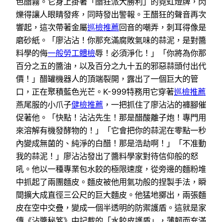
色醋霧。它身上掛著「醋狂派大勝利」的霓虹燈牌，閃
爍得讓人眼睛發疼，同時發出警報。王醋狂的聲音再次
響起，這次帶著金屬
巡檢推薦
回音的嘲弄，刺耳得像是
磨砂紙。「廖沾沾！你那充滿腐敗氣味的蒜泥，是對醬
料學的侮
一般勞工體檢
辱！必須淨化！」「你將為你那
百分之五的醬油，以及百分之九十五的邪惡蒜頭付出代
價！」醋罐機器人的頂端裂開，露出了一個巨大的管
口，正在聚積藍色光芒。K-999特務用它穿著
巡檢推薦
燕尾服的小爪子
健檢推薦
，一把抓住了廖沾沾的褲腳催
促著他。「快點！沾沾先生！那是醋酸離子炮！專門用
來溶解有機發酵物的！」「它會把你的蒜泥在零點一秒
內變成無菌的、純淨的白醋！那是浩劫啊！」「不准動
我的蒜泥！」廖沾沾發出了醬料學家對待信仰般的怒
吼。他以一種專業包水餃的極限速度，從旁邊的麵粉堆
中抓起了兩團麵皮。麵皮被他用氣功般的捏製手法，瞬
間擴大成直徑三公尺的巨大麵皮。他猛地擲出，兩張麵
皮在空中交疊，變成一個半透明的防禦護盾。這就是家
傳《沾醬秘笈》中記載的「水餃皮護盾」，薄韌而充滿