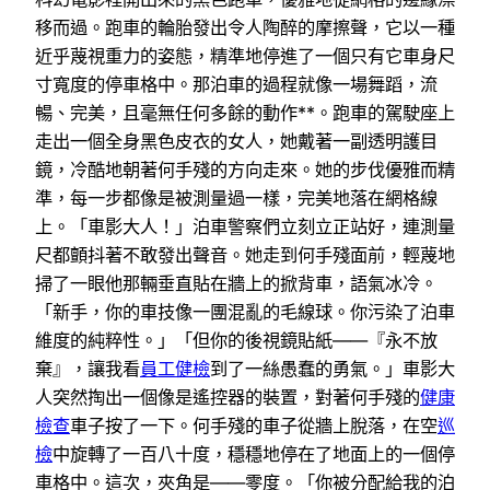
移而過。跑車的輪胎發出令人陶醉的摩擦聲，它以一種
近乎蔑視重力的姿態，精準地停進了一個只有它車身尺
寸寬度的停車格中。那泊車的過程就像一場舞蹈，流
暢、完美，且毫無任何多餘的動作**。跑車的駕駛座上
走出一個全身黑色皮衣的女人，她戴著一副透明護目
鏡，冷酷地朝著何手殘的方向走來。她的步伐優雅而精
準，每一步都像是被測量過一樣，完美地落在網格線
上。「車影大人！」泊車警察們立刻立正站好，連測量
尺都顫抖著不敢發出聲音。她走到何手殘面前，輕蔑地
掃了一眼他那輛垂直貼在牆上的掀背車，語氣冰冷。
「新手，你的車技像一團混亂的毛線球。你污染了泊車
維度的純粹性。」「但你的後視鏡貼紙——『永不放
棄』，讓我看
員工健檢
到了一絲愚蠢的勇氣。」車影大
人突然掏出一個像是遙控器的裝置，對著何手殘的
健康
檢查
車子按了一下。何手殘的車子從牆上脫落，在空
巡
檢
中旋轉了一百八十度，穩穩地停在了地面上的一個停
車格中。這次，夾角是——零度。「你被分配給我的泊