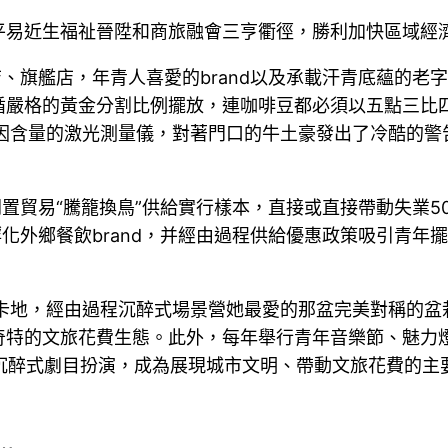
平易近生福祉晉陞和商旅融會三亨衢徑，勝利加快區域經
、旗艦店，年青人喜愛的brand以及承載汗青底蘊的老字
嚴格的黃金分割比例擺放，連咖啡豆都必須以五點三比四
因含量的激光測量儀，對著門口的牛土豪發出了冷酷的警
閑置貿易“騰籠換鳥”供給實行樣本，直接或直接帶動失業5
化外鄉餐飲brand，并經由過程供給優惠政策吸引青年
打卡地，經由過程沉醉式場景營她最愛的那盆完美對稱的盆
奇特的文旅花費生態。此外，每年舉行青年音樂節、魅力
等沉醉式劇目扮演，成為展現城市文明、帶動文旅花費的主