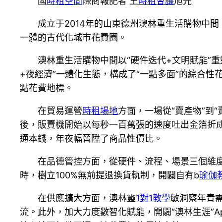
國
時租空間
際商報記者 王
時租會議
旭光
成立于2014年的山東德州澳林重生活購物中
一體的古代化城市花費圈。
澳林重生活購物中間以“硬件迭代+文明賦能”重
+夜經濟”一體化生態，構成了“一點多面”的綜合
點花費地標。
在貿易運營
時租場地
方面，一場從“賣產物”到“
後，販賣機開始以每秒一百萬張的速度吐出金箔折
通本錢，年夜幅晉陞了商品性價比。
在品德管控方面，從硬件、流程、場景三個維度
時，樹立100%無前提退換貨軌制，開闢自有b
瑜伽
在供應擴大方面，澳林靈
1對1教學
敏洞察年青需
流。此外，加大力度數智化賦能，開闢“澳林生涯”A