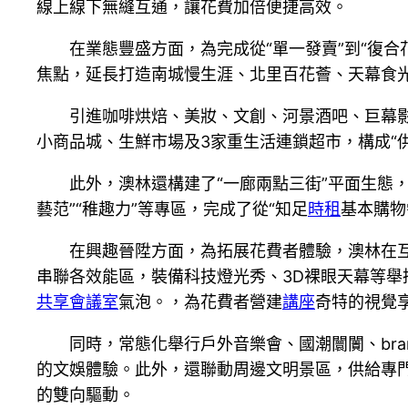
線上線下無縫互通，讓花費加倍便捷高效。
在業態豐盛方面，為完成從“單一發賣”到“復
焦點，延長打造南城慢生涯、北里百花薈、天幕食
引進咖啡烘焙、美妝、文創、河景酒吧、巨幕
小商品城、生鮮市場及3家重生活連鎖超市，構成“
此外，澳林還構建了“一廊兩點三街”平面生態
藝范”“稚趣力”等專區，完成了從“知足
時租
基本購物
在興趣晉陞方面，為拓展花費者體驗，澳林在互
串聯各效能區，裝備科技燈光秀、3D裸眼天幕等舉
共享會議室
氣泡。，為花費者營建
講座
奇特的視覺
同時，常態化舉行戶外音樂會、國潮闤闠、br
的文娛體驗。此外，還聯動周邊文明景區，供給專
的雙向驅動。