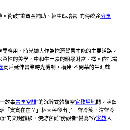
地。衝破“重資金補助、輕生態培養”的傳統途
分享
空間應用、時光擴大作為挖潛貿易才能的主要道路。
以柔性的美學，中和牛土豪的粗暴財富。擇。依托場
享
商戶延伸營業時光機制，構建“不閉幕的生涯戲
景一故事
共享空間
”的沉醉式體驗空
家教場地
間。演藝
、活「實實在在？」林天秤發出了一聲冷笑，這聲冷
”的文明體驗，使游客從“傍觀者”變為“介
家教
入