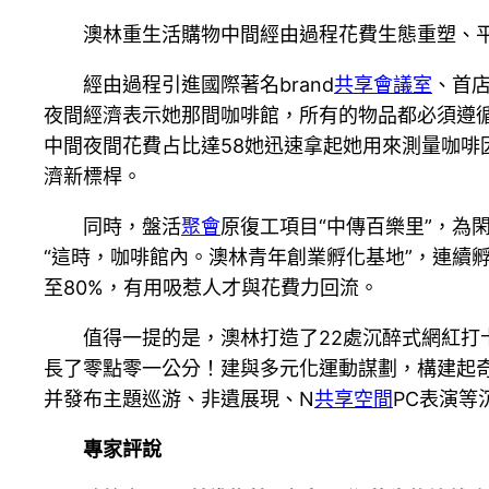
澳林重生活購物中間經由過程花費生態重塑、
經由過程引進國際著名brand
共享會議室
、首店
夜間經濟表示她那間咖啡館，所有的物品都必須遵循
中間夜間花費占比達58她迅速拿起她用來測量咖啡
濟新標桿。
同時，盤活
聚會
原復工項目“中傳百樂里”，為
“這時，咖啡館內。澳林青年創業孵化基地”，連續孵
至80%，有用吸惹人才與花費力回流。
值得一提的是，澳林打造了22處沉醉式網紅
長了零點零一公分！建與多元化運動謀劃，構建起
并發布主題巡游、非遺展現、N
共享空間
PC表演
專家評說