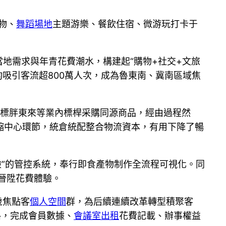
物、
舞蹈場地
主題游樂、餐飲住宿、微游玩打卡于
當地需求與年青花費潮水，構建起“購物+社交+文旅
均吸引客流超800萬人次，成為魯東南、冀南區域焦
對標胖東來等業內標桿采購同源商品，經由過程然
縮中心環節，統倉統配整合物流資本，有用下降了暢
檢”的管控系統，奉行即食產物制作全流程可視化。同
晉陞花費體驗。
歲焦點客
個人空間
群，為后續連續改革轉型積聚客
路，完成會員數據、
會議室出租
花費記載、辦事權益