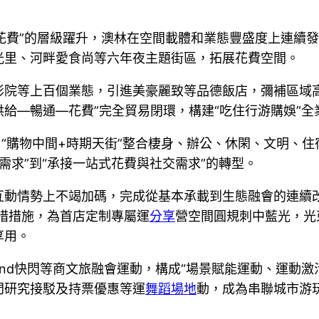
合花費”的層級躍升，澳林在空間載體和業態豐盛度上連續發
光里、河畔愛食尚等六年夜主題街區，拓展花費空間。
影院等上百個業態，引進美豪麗致等品德飯店，彌補區域
供給—暢通—花費”完全貿易閉環，構建“吃住行游購娛”全
，“購物中間+時期天街”整合棲身、辦公、休閑、文明、
需求”到“承接一站式花費與社交需求”的轉型。
動情勢上不竭加碼，完成從基本承載到生態融會的連續改
措措施，為首店定制專屬運
分享
營空間圓規刺中藍光，光
享用。
and快閃等商文旅融會運動，構成“場景賦能運動、運動
門研究接駁及持票優惠等運
舞蹈場地
動，成為串聯城市游