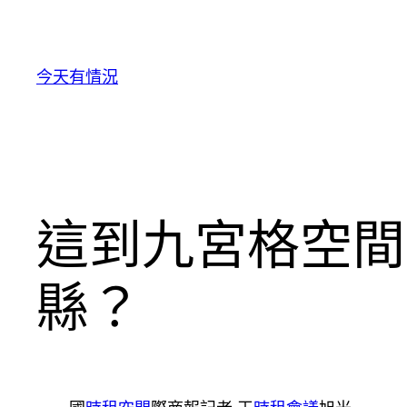
跳
至
主
今天有情況
要
內
容
這到九宮格空間
縣？