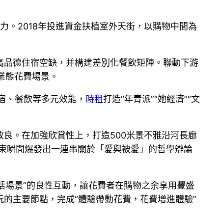
力。2018年投進資金扶植室外天街，以購物中間為
高品德住宿空缺，并構建差別化餐飲矩陣。聯動下游
業態花費場景。
住宿、餐飲等多元效能，
時租
打造“年青派”“她經濟”“文
良。在加強欣賞性上，打造500米景不雅沿河長廊
束瞬間爆發出一連串關於「愛與被愛」的哲學辯論
激活場景”的良性互動，讓花費者在購物之余享用豐盛
玩的主要節點，完成“體驗帶動花費，花費增進體驗”