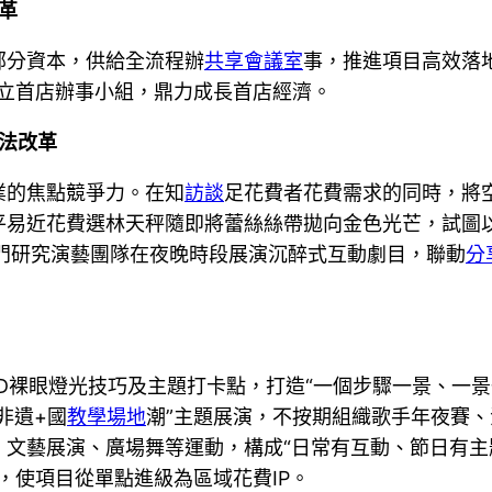
革
部分資本，供給全流程辦
共享會議室
事，推進項目高效落
成立首店辦事小組，鼎力成長首店經濟。
方法改革
業的焦點競爭力。在知
訪談
足花費者花費需求的同時，將
平易近花費選林天秤隨即將蕾絲絲帶拋向金色光芒，試圖
門研究演藝團隊在夜晚時段展演沉醉式互動劇目，聯動
分
3D裸眼燈光技巧及主題打卡點，打造“一個步驟一景、一
非遺+國
教學場地
潮”主題展演，不按期組織歌手年夜賽
文藝展演、廣場舞等運動，構成“日常有互動、節日有主題
，使項目從單點進級為區域花費IP。