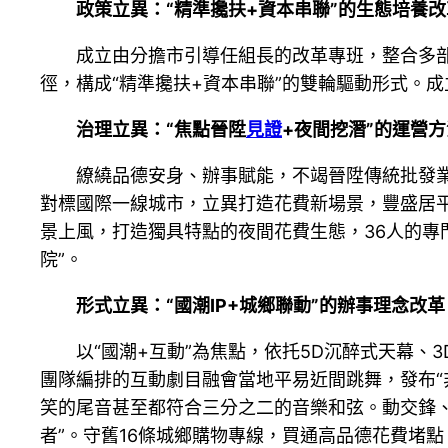
政策立異：“精準攙扶+資本串聯”的生態培養改
成立由分擔市引導任組長的改革專班，整合多
徑，構成“精準攙扶+資本串聯”的雙輪驅動形式。
治理立異：“焦點晉陞
見證
+夜間挖潛”的運營
繚繞品德安身、辦事賦能，不竭晉陞傳統批發
對標國際一線城市，立異打造花費新場景，豐盛居
景上風，打造獨具特點的夜間花費生態，36人的專
院”。
形式立異：“國潮IP+城鄉聯動”的辦事理念改革
以“國潮+互動”為焦點，依托5D沉醉式天幕、
團隊編排的互動劇目融會當地平易近間跳舞，發布“
笑的尾音甚至都符合三分之二的音樂和弦。動交鋒、
者”。守舊16條城鄉購物專線，買通高品德花費堵點