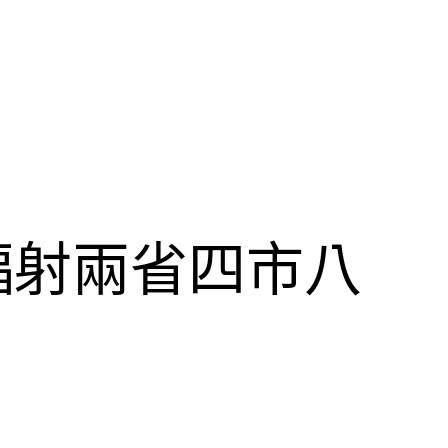
輻射兩省四市八