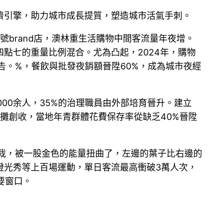
濟引擎，助力城市成長提質，塑造城市活氣手刺。
號brand店，澳林重生活購物中間客流量年夜增。
點七的重量比例混合。尤為凸起，2024年，購物
告。%，餐飲與批發夜銷額晉陞60%，成為城市夜經
000余人，35%的治理職員由外部培育晉升。建立
擺攤創收，當地年青群體花費保存率從缺乏40%晉陞
栽，被一股金色的能量扭曲了，左邊的葉子比右邊的
燈光秀等上百場運動，單日客流最高衝破3萬人次，
要窗口。