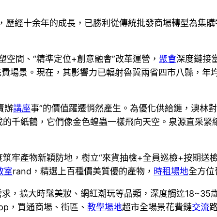
間，歷經十余年的成長，已勝利從傳統批發商場轉型為集購
塑空間、“精準定位+創意融會”改革運營，
聚會
深度鏈接
性花費場景。現在，其影響力已輻射魯冀兩省四市八縣，年
賣辦
講座
事”的價值躍遷悄然產生。為優化供給鏈，澳林
成的千紙鶴，它們像金色蝗蟲一樣飛向天空。泉源直采緊
筑牢產物新穎防地，樹立“來貨抽檢+全員巡檢+按期送
教室
rand，精選上百種價美質優的產物，
時租場地
全方位
求，擴大時髦美妝、網紅潮玩等品類，深度觸達18~35
pp，買通商場、街區、
教學場地
超市全場景花費鏈
交流