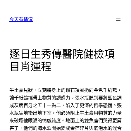
跳
至
今天有情況
主
要
內
容
逐日生秀傳醫院健檢項
目肖運程
牛土豪見狀，立刻將身上的鑽石項圈扔向金色千紙鶴，
讓千紙鶴攜帶上物質的誘惑力。張水瓶聽到要將藍色調
成灰度百分之五十一點二，陷入了更深的哲學恐慌。張
水瓶猛地衝出地下室，他必須阻止牛土豪用物質的力量
來破壞他眼淚的情感純度。地面上的雙魚座們哭得更厲
害了，他們的海水淚開始變成金箔碎片與氣泡水的混合