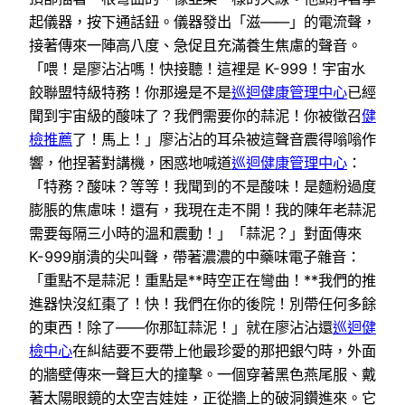
起儀器，按下通話鈕。儀器發出「滋——」的電流聲，
接著傳來一陣高八度、急促且充滿養生焦慮的聲音。
「喂！是廖沾沾嗎！快接聽！這裡是 K-999！宇宙水
餃聯盟特級特務！你那邊是不是
巡迴健康管理中心
已經
聞到宇宙級的酸味了？我們需要你的蒜泥！你被徵召
健
檢推薦
了！馬上！」廖沾沾的耳朵被這聲音震得嗡嗡作
響，他捏著對講機，困惑地喊道
巡迴健康管理中心
：
「特務？酸味？等等！我聞到的不是酸味！是麵粉過度
膨脹的焦慮味！還有，我現在走不開！我的陳年老蒜泥
需要每隔三小時的溫和震動！」「蒜泥？」對面傳來
K-999崩潰的尖叫聲，帶著濃濃的中藥味電子雜音：
「重點不是蒜泥！重點是**時空正在彎曲！**我們的推
進器快沒紅棗了！快！我們在你的後院！別帶任何多餘
的東西！除了——你那缸蒜泥！」就在廖沾沾還
巡迴健
檢中心
在糾結要不要帶上他最珍愛的那把銀勺時，外面
的牆壁傳來一聲巨大的撞擊。一個穿著黑色燕尾服、戴
著太陽眼鏡的太空吉娃娃，正從牆上的破洞鑽進來。它