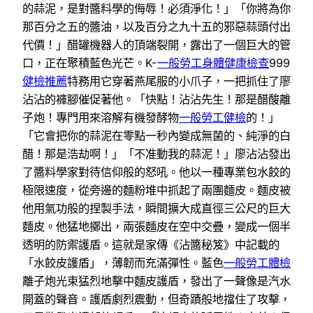
的蒜泥，是對醬料學的侮辱！必須淨化！」「你將為你
那百分之五的醬油，以及百分之九十五的邪惡蒜頭付出
代價！」醋罐機器人的頂端裂開，露出了一個巨大的管
口，正在聚積藍色光芒。K-
一般勞工身體健康檢查
999
健檢推薦
特務用它穿著燕尾服的小爪子，一把抓住了廖
沾沾的褲腳催促著他。「快點！沾沾先生！那是醋酸離
子炮！專門用來溶解有機發酵物
一般勞工健檢
的！」
「它會把你的蒜泥在零點一秒內變成無菌的、純淨的白
醋！那是浩劫啊！」「不准動我的蒜泥！」廖沾沾發出
了醬料學家對待信仰般的怒吼。他以一種專業包水餃的
極限速度，從旁邊的麵粉堆中抓起了兩團麵皮。麵皮被
他用氣功般的捏製手法，瞬間擴大成直徑三公尺的巨大
麵皮。他猛地擲出，兩張麵皮在空中交疊，變成一個半
透明的防禦護盾。這就是家傳《沾醬秘笈》中記載的
「水餃皮護盾」，薄韌而充滿彈性。藍色
一般勞工體檢
離子炮光束猛烈地擊中麵皮護盾，發出了一聲像是汽水
開蓋的聲音。護盾劇烈震動，但奇蹟般地擋住了攻擊，