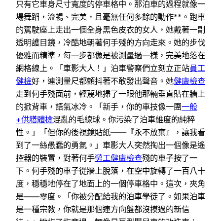
只有它車身尺寸寬度的停車格中。那泊車的過程就像一
場舞蹈，流暢、完美，且毫無任何多餘的動作**。跑車
的駕駛座上走出一個全身黑色皮衣的女人，她戴著一副
透明護目鏡，冷酷地朝著何手殘的方向走來。她的步伐
優雅而精準，每一步都像是被測量過一樣，完美地落在
網格線上。「車影大人！」泊車警察們立刻立正站
員工
健檢
好，連測量尺都顫抖著不敢發出聲音。她
健康檢查
走到何手殘面前，輕蔑地掃了一眼他那輛垂直貼在牆上
的掀背車，語氣冰冷。「新手，你的車技像一團
一般
+供膳體檢
混亂的毛線球。你污染了泊車維度的純粹
性。」「但你的後視鏡貼紙——『永不放棄』，讓我看
到了一絲愚蠢的勇氣。」車影大人突然掏出一個像是遙
控器的裝置，對著何手
勞工健康檢查
殘的車子按了一
下。何手殘的車子從牆上脫落，在空中旋轉了一百八十
度，穩穩地停在了地面上的一個停車格中。這次，夾角
是——零度。「你被分配給我的泊車學徒了。如果泊車
是一種宗教，你就是那個連方向盤都沒摸過的新信