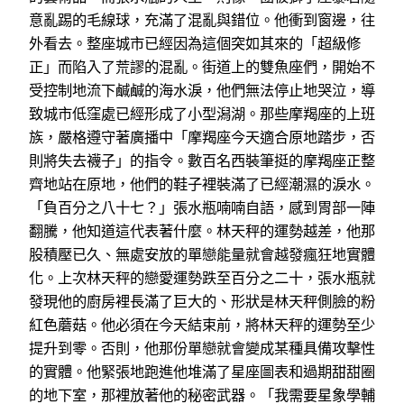
意亂踢的毛線球，充滿了混亂與錯位。他衝到窗邊，往
外看去。整座城市已經因為這個突如其來的「超級修
正」而陷入了荒謬的混亂。街道上的雙魚座們，開始不
受控制地流下鹹鹹的海水淚，他們無法停止地哭泣，導
致城市低窪處已經形成了小型潟湖。那些摩羯座的上班
族，嚴格遵守著廣播中「摩羯座今天適合原地踏步，否
則將失去襪子」的指令。數百名西裝筆挺的摩羯座正整
齊地站在原地，他們的鞋子裡裝滿了已經潮濕的淚水。
「負百分之八十七？」張水瓶喃喃自語，感到胃部一陣
翻騰，他知道這代表著什麼。林天秤的運勢越差，他那
股積壓已久、無處安放的單戀能量就會越發瘋狂地實體
化。上次林天秤的戀愛運勢跌至百分之二十，張水瓶就
發現他的廚房裡長滿了巨大的、形狀是林天秤側臉的粉
紅色蘑菇。他必須在今天結束前，將林天秤的運勢至少
提升到零。否則，他那份單戀就會變成某種具備攻擊性
的實體。他緊張地跑進他堆滿了星座圖表和過期甜甜圈
的地下室，那裡放著他的秘密武器。「我需要星象學輔