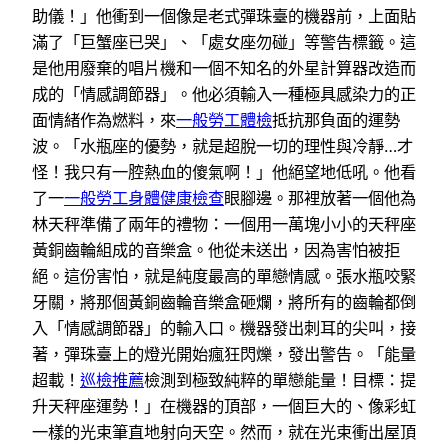
助儀！」他衝到一個像是老式彈珠臺的機器前，上面貼
滿了「巨蟹座已哭」、「處女座勿碰」等警告標籤。這
是他用廢棄的唱片機和一個不知名的外星計算器改造而
成的「情感調節器」。他必須輸入一種極具感染力的正
面情緒作為燃料，來
一般勞工體檢
抵抗那負面的運勢
波。「水瓶座的優勢，就是超脫一切的理性與冷靜…才
怪！我只有一腔熱血的傻氣啊！」他絕望地低吼。他看
了一
一般勞工身體健康檢查
眼腳邊。那裡放著一個他為
林天秤準備了兩年的禮物：一個用一萬塊小小的天秤座
黃銅齒輪組成的音樂盒。他從未送出，因為害怕被拒
絕。這份害怕，就是純度最高的單戀情感。張水瓶咬緊
牙關，將那個黃銅齒輪音樂盒砸爛，將所有的齒輪都倒
入「情感調節器」的輸入口。機器發出刺耳的尖叫，接
著，彈珠臺上的燈光開始瘋狂閃爍，發出警告。「能量
超載！
巡檢推薦
檢測到極致純粹的單戀能量！目標：提
升天秤座運勢！」在機器的頂部，一個巨大的、像彩虹
一樣的光束筆直地射向天空。然而，就在光束衝出屋頂