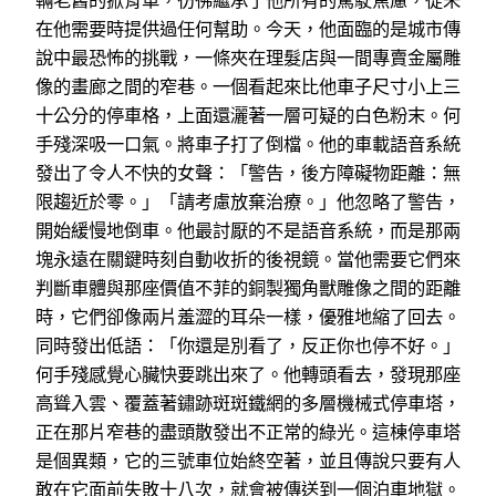
輛老舊的掀背車，彷彿繼承了他所有的駕駛焦慮，從未
在他需要時提供過任何幫助。今天，他面臨的是城市傳
說中最恐怖的挑戰，一條夾在理髮店與一間專賣金屬雕
像的畫廊之間的窄巷。一個看起來比他車子尺寸小上三
十公分的停車格，上面還灑著一層可疑的白色粉末。何
手殘深吸一口氣。將車子打了倒檔。他的車載語音系統
發出了令人不快的女聲：「警告，後方障礙物距離：無
限趨近於零。」「請考慮放棄治療。」他忽略了警告，
開始緩慢地倒車。他最討厭的不是語音系統，而是那兩
塊永遠在關鍵時刻自動收折的後視鏡。當他需要它們來
判斷車體與那座價值不菲的銅製獨角獸雕像之間的距離
時，它們卻像兩片羞澀的耳朵一樣，優雅地縮了回去。
同時發出低語：「你還是別看了，反正你也停不好。」
何手殘感覺心臟快要跳出來了。他轉頭看去，發現那座
高聳入雲、覆蓋著鏽跡斑斑鐵網的多層機械式停車塔，
正在那片窄巷的盡頭散發出不正常的綠光。這棟停車塔
是個異類，它的三號車位始終空著，並且傳說只要有人
敢在它面前失敗十八次，就會被傳送到一個泊車地獄。