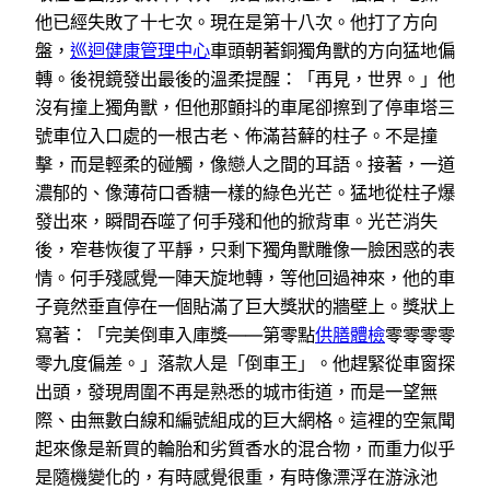
他已經失敗了十七次。現在是第十八次。他打了方向
盤，
巡迴健康管理中心
車頭朝著銅獨角獸的方向猛地偏
轉。後視鏡發出最後的溫柔提醒：「再見，世界。」他
沒有撞上獨角獸，但他那顫抖的車尾卻擦到了停車塔三
號車位入口處的一根古老、佈滿苔蘚的柱子。不是撞
擊，而是輕柔的碰觸，像戀人之間的耳語。接著，一道
濃郁的、像薄荷口香糖一樣的綠色光芒。猛地從柱子爆
發出來，瞬間吞噬了何手殘和他的掀背車。光芒消失
後，窄巷恢復了平靜，只剩下獨角獸雕像一臉困惑的表
情。何手殘感覺一陣天旋地轉，等他回過神來，他的車
子竟然垂直停在一個貼滿了巨大獎狀的牆壁上。獎狀上
寫著：「完美倒車入庫獎——第零點
供膳體檢
零零零零
零九度偏差。」落款人是「倒車王」。他趕緊從車窗探
出頭，發現周圍不再是熟悉的城市街道，而是一望無
際、由無數白線和編號組成的巨大網格。這裡的空氣聞
起來像是新買的輪胎和劣質香水的混合物，而重力似乎
是隨機變化的，有時感覺很重，有時像漂浮在游泳池