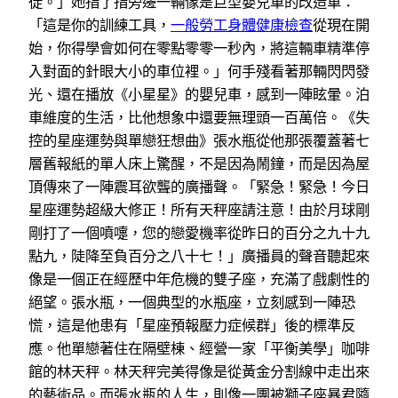
徒。」她指了指旁邊一輛像是巨型嬰兒車的改造車：
「這是你的訓練工具，
一般勞工身體健康檢查
從現在開
始，你得學會如何在零點零零一秒內，將這輛車精準停
入對面的針眼大小的車位裡。」何手殘看著那輛閃閃發
光、還在播放《小星星》的嬰兒車，感到一陣眩暈。泊
車維度的生活，比他想象中還要無理頭一百萬倍。《失
控的星座運勢與單戀狂想曲》張水瓶從他那張覆蓋著七
層舊報紙的單人床上驚醒，不是因為鬧鐘，而是因為屋
頂傳來了一陣震耳欲聾的廣播聲。「緊急！緊急！今日
星座運勢超級大修正！所有天秤座請注意！由於月球剛
剛打了一個噴嚏，您的戀愛機率從昨日的百分之九十九
點九，陡降至負百分之八十七！」廣播員的聲音聽起來
像是一個正在經歷中年危機的雙子座，充滿了戲劇性的
絕望。張水瓶，一個典型的水瓶座，立刻感到一陣恐
慌，這是他患有「星座預報壓力症候群」後的標準反
應。他單戀著住在隔壁棟、經營一家「平衡美學」咖啡
館的林天秤。林天秤完美得像是從黃金分割線中走出來
的藝術品。而張水瓶的人生，則像一團被獅子座暴君隨