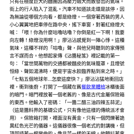
只有在極度巨大的麵團因為壓力過大而散發出的氣味。
街上的行人陷入了混亂。汽車不知道該走還是該停，因
為無論從哪個方向看，都是綠燈。一個穿著西裝的男人
小心翼翼地把車停在路中央，搖下車窗，對著紅綠燈大
喊：「喂！你為什麼咕嚕咕嚕？你倒是紅一下啊！我要
向左轉！綠燈沒用啊！」廖沾沾感覺到一陣心悸。這種
氣味，這種不祥的「咕嚕」聲，與他兒時聽到的家傳預
言不謀而合。他想起家傳《沾醬秘笈》裡記載的第一
句：「當世間萬物的交通都被麵皮的氣味籠罩，且燈號
恒綠、聲如湯沸時，便是宇宙水餃臨界點到來之時。」
「七點五個地球年…怎麼這麼快？」廖沾沾猛地衝回店
裡，衝到後廚，打開了一個藏在舊
餐飲業體檢
冰櫃後面
的暗門。暗門裡放著一個老舊的、像是古代金屬保險箱
的東西。他輸入了密碼：「一醬二醋三油四辣五蒜泥」
（這是醬料界的基礎公式，只有像他這樣的傳統派才會
用）。保險箱打開，裡面沒有黃金，只有一個閃爍著詭
異紅色光芒的儀器。這儀器很像一個老式的對講機，但
頂部插著一根彎曲的、像韭菜一樣的天線。他顫抖著拿