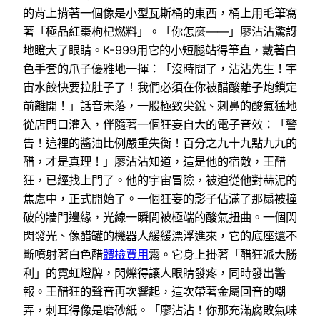
的背上揹著一個像是小型瓦斯桶的東西，桶上用毛筆寫
著「極品紅棗枸杞燃料」。「你怎麼——」廖沾沾驚訝
地瞪大了眼睛。K-999用它的小短腿站得筆直，戴著白
色手套的爪子優雅地一揮：「沒時間了，沾沾先生！宇
宙水餃快要拉肚子了！我們必須在你被醋酸離子炮鎖定
前離開！」話音未落，一股極致尖銳、刺鼻的酸氣猛地
從店門口灌入，伴隨著一個狂妄自大的電子音效：「警
告！這裡的醬油比例嚴重失衡！百分之九十九點九九的
醋，才是真理！」廖沾沾知道，這是他的宿敵，王醋
狂，已經找上門了。他的宇宙冒險，被迫從他對蒜泥的
焦慮中，正式開始了。一個狂妄的影子佔滿了那扇被撞
破的牆門邊緣，光線一瞬間被極端的酸氣扭曲。一個閃
閃發光、像醋罐的機器人緩緩漂浮進來，它的底座還不
斷噴射著白色醋
體檢費用
霧。它身上掛著「醋狂派大勝
利」的霓虹燈牌，閃爍得讓人眼睛發疼，同時發出警
報。王醋狂的聲音再次響起，這次帶著金屬回音的嘲
弄，刺耳得像是磨砂紙。「廖沾沾！你那充滿腐敗氣味