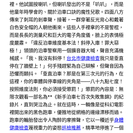
裡。他試圖按喇叭，但喇叭發出的不是「叭叭」，而是
他童年時學會的、關於泊車口訣的魔性兒歌。四面八方
傳來了刺耳的剎車聲，接著，一群穿著反光背心和戴著
白色安全帽的人朝他衝來。這些人手裡拿的不是警棍，
而是長長的測量尺和巨大的電子角度儀，臉上的表情極
度嚴肅。「違反泊車維度基本法！斜停入庫！罪大惡
極！」領頭的泊車警察用一個擴音器大喊，聲音充滿機
械感。「我、我沒有斜停！
台北巿健康檢查
我只是垂直
停在了牆壁上！」何手殘趕緊為自己辯解，但聲音因為
恐懼而顫抖。「垂直泊車？那是在第三次元的行為，在
這裡，你的車體與停車線的夾角是——八十九點七度！
按照維度法則，你必須接受懲罰！」懲罰的內容是：無
限次觀看一部名為**《新手泊車七百次失敗集錦》的紀
錄片，直到哭泣為止。就在這時，一輛像是從科幻電影
裡開出來的黑色跑車，優雅地從網格的邊緣漂移而過。
跑車的輪胎發出令人陶醉的摩擦聲，它以一種近乎
身體
健康檢查
蔑視重力的姿態
巡檢推薦
，精準地停進了一個