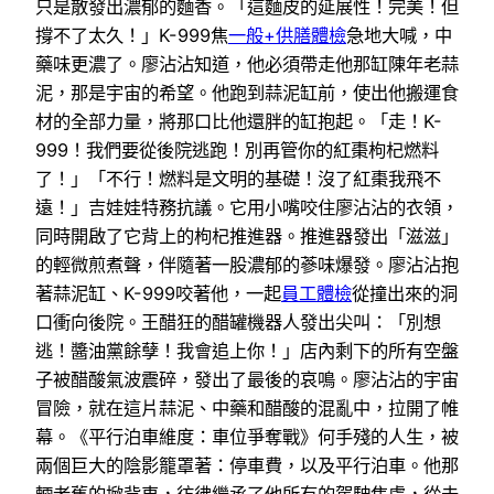
只是散發出濃郁的麵香。「這麵皮的延展性！完美！但
撐不了太久！」K-999焦
一般+供膳體檢
急地大喊，中
藥味更濃了。廖沾沾知道，他必須帶走他那缸陳年老蒜
泥，那是宇宙的希望。他跑到蒜泥缸前，使出他搬運食
材的全部力量，將那口比他還胖的缸抱起。「走！K-
999！我們要從後院逃跑！別再管你的紅棗枸杞燃料
了！」「不行！燃料是文明的基礎！沒了紅棗我飛不
遠！」吉娃娃特務抗議。它用小嘴咬住廖沾沾的衣領，
同時開啟了它背上的枸杞推進器。推進器發出「滋滋」
的輕微煎煮聲，伴隨著一股濃郁的蔘味爆發。廖沾沾抱
著蒜泥缸、K-999咬著他，一起
員工體檢
從撞出來的洞
口衝向後院。王醋狂的醋罐機器人發出尖叫：「別想
逃！醬油黨餘孽！我會追上你！」店內剩下的所有空盤
子被醋酸氣波震碎，發出了最後的哀鳴。廖沾沾的宇宙
冒險，就在這片蒜泥、中藥和醋酸的混亂中，拉開了帷
幕。《平行泊車維度：車位爭奪戰》何手殘的人生，被
兩個巨大的陰影籠罩著：停車費，以及平行泊車。他那