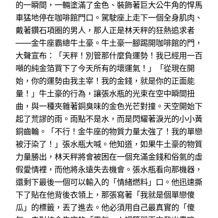
的一瞬間，一輛塗滿了金色、裝飾著巨大公牛角的悍馬
車猛地停在咖啡館門口。駕駛座上走下一個全身肌肉、
戴著鑽石項圈的男人，那人正是林天秤的狂熱追求者
——金牛座霸總牛土豪。牛土豪一腳踢開咖啡館的門，
大聲宣布：「天秤！別管那什麼負運勢！我已經用一百
噸的純金箔買下了今天所有的壞運氣！」「從現在開
始，你的運勢由我主宰！我的金錢，就是你的正面能
量！」牛土豪的行為，讓張水瓶的光束在空中瞬間扭
曲，與一種夾雜著銅臭味的金色光芒對撞。天空開始下
起了荒謬的雨。雨點不是水，而是閃耀著淚光的小小黃
銅齒輪。「不行！金牛座的物質力量太強了！我的單戀
被汙染了！」張水瓶大喊。他知道，如果牛土豪的物質
力量勝出，林天秤將會被困在一個充滿金錢和俗氣的虛
假愛情裡，而他將永遠失去機會。張水瓶看向那機器，
還剩下最後一個可以輸入的「情緒燃料」口。他迅速撕
下了貼在他背後衣領上，那張寫著「我就是個單戀傻
瓜」的標籤，丟了進去。他必須用自己最真實的「傻