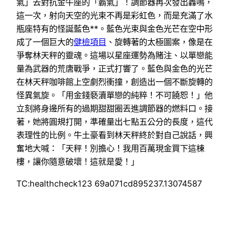
氣」去對抗金牛座的「霸氣」！調節器再次發出轟鳴，
這一次，射向天空的光束不再是彩虹色，而是充滿了水
瓶座特有的怪誕藍色**。藍色光束與金色光芒在空中形
成了一個巨大的
健檢項目
、旋轉著的太極圖案，像是在
爭奪林天秤的靈魂。這場以星座運勢為賭注、以單戀能
量為武器的荒唐戰爭，正式打響了。藍色與金色的光芒
在林天秤咖啡館上空劇烈衝撞，創造出一個不斷旋轉的
怪異氣旋。「用金錢褻瀆單戀的純粹！不可饒恕！」他
立刻將身邊所有的過期甜甜圈丟進調節器的燃料口。接
著，她將圓規打開，準確量出七點五公分的長度，這代
表理性的比例。牛土豪看到林天秤終於對自己說話，興
奮地大喊：「天秤！別擔心！我用百萬現金買下這棟
樓，讓你隨意破壞！這就是愛！」
TC:healthcheck123 69a071cd895237.13074587