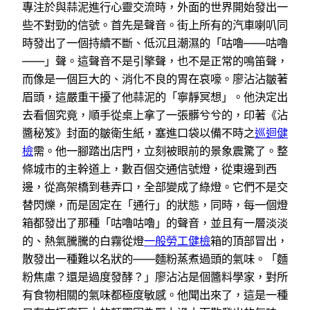
專注於與蒜泥進行心靈交流時，外面的世界開始發出一
些不對勁的信號。首先是聲音。街上所有的汽車喇叭同
時發出了一個持續不斷、低沉且潮濕的「咕嚕——咕嚕
——」聲。這聲音不是引擎聲，也不是正常的鳴笛聲，
而像是一個巨大的、消化不良的胃在哀嚎。廖沾沾皺著
眉頭，這嚴重干擾了他蒜泥的「寧靜冥想」。他決定出
去看個究竟，順手從桌上拿了一張髒兮兮的，印著《沾
醬秘笈》封面的皺衛生紙，塞進口袋以備不時之
巡迴健
檢
需。他一腳踏出店門，立刻被眼前的景象震驚了。整
條城市的主幹道上，數百個交通信號燈，從東邊到西
邊，從高架橋到巷弄口，全部變成了綠燈。它們不是交
替閃爍，而是固定在「通行」的狀態，同時，每一個燈
箱都發出了那種「咕嚕咕嚕」的聲音，並且有一層淡淡
的、熱氣騰騰的白霧從燈
一般勞工健檢
箱的頂部冒出，
散發出一種難以名狀的——麵粉蒸煮過頭的氣味。「麵
粉焦慮？還是過度發酵？」廖沾沾是個醬料學家，對所
有食物相關的氣味都極度敏感。他聞出來了，這是一種