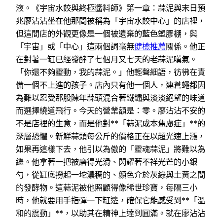
液。《宇宙水餃與終極醬料師》第一章：蒜泥與末日預
兆廖沾沾坐在他那間被稱為「宇宙水餃中心」的店裡，
但這間店的外觀更像是一個被遺棄的藍色塑膠棚，與
「宇宙」或「中心」這兩個詞毫無
健檢推薦
關係。他正
在對著一缸已經發酵了七個月又七天的老蒜泥嘆氣。
「你還不夠靈動，我的蒜泥。」他輕聲細語，彷彿在責
備一個不上進的孩子。店內只有他一個人，連蒼蠅都因
為難以忍受那股陳年蒜頭混合著鐵鏽與淡淡絕望的味道
而選擇繞道飛行。今天的營業額是：零。廖沾沾不安的
不是店裡的生意，而是他對**「蒜泥成本焦慮症」**的
深層恐懼。新鮮蒜頭每公斤的價格正在以超光速上漲，
如果再這樣下去，他引以為傲的「靈魂蒜泥」將難以為
繼。他拿著一把被磨得光滑、閃耀著不祥光芒的小銀
勺，從缸底撈起一坨濃稠的、顏色介於灰綠與土黃之間
的發酵物。這蒜泥被他照顧得像稀世珍寶，每隔三小
時，他就要用手指彈一下缸邊，確保它能感受到**「溫
和的震動」**，以助其在精神上達到圓滿。就在廖沾沾