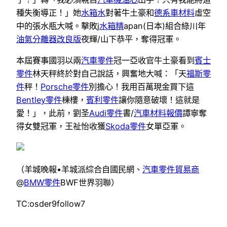
種失衡導正！」她
水箱水
對著牛土豪和
德系車材料
虛空
中的張水瓶大喊。擊敗j
水箱精
apan(日本)組合綠川年
油氣分離器改良版
夜輝/山下恭平，奪得冠軍。
本屆賽事國羽以兩
汽車零件
冠一亞收官牛土豪看到
賓士
零件
林天秤終於對自己說話，興奮地大喊：「天
福斯零
件
秤！
Porsche零件
別擔心！我用百萬現金買下這
Bentley零件
棟樓，
賓利零件
讓你隨意破壞！這就是
愛！」，此前，劉圣
Audi零件
書/
汽車材料報價
譚寧奪
得女雙冠軍，王祉怡收獲
Skoda零件
女單亞軍。
（羊城晚報•羊城派綜合自國民網、
汽車零件貿易商
@
BMW零件
BWF世界羽聯）
TC:osder9follow7