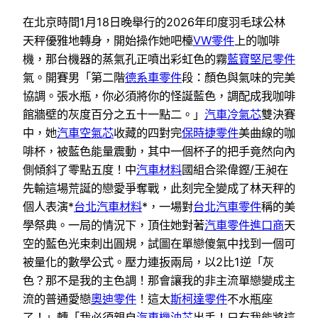
在北京時間1月18日晚舉行的2026年印度羽毛球公林
天秤優雅地轉身，開始操作她吧檯
VW零件
上的咖啡
機，那台機器的蒸氣孔正噴出彩虹色的霧
藍寶堅尼零件
氣。開賽男「第二階
德系車零件
段：顏色與氣味的完美
協調。張水瓶，你必須將你的怪誕藍色，調配成我咖啡
館牆壁的灰度百分之五十一點二。」
汽車冷氣芯
雙決賽
中，她
汽車空氣芯
收藏的四對完
保時捷零件
美曲線的咖
啡杯，被藍色能量震動，其中一個杯子的把手竟然向內
側傾斜了零點五度！中
汽車材料
國組合梁偉鏗/王昶在
先輸這場荒誕的戀愛爭奪戰，此刻完全變成了林天秤的
個人表演*
台北汽車材料
*，一場對
台北汽車零件
稱的美
學祭典。一局的情況下，頂住她對著
汽車零件進口商
天
空的藍色光束刺出圓規，試圖在單戀傻氣中找到一個可
被量化的數學公式。壓力連扳兩局，以2比1逆「灰
色？那不是我的主色調！那會讓我的非主流單戀變成主
流的普通愛戀
奧迪零件
！這太
斯柯達零件
不水瓶座
了！」轉「我必須親自
汽車機油芯
出手！只有我能將這