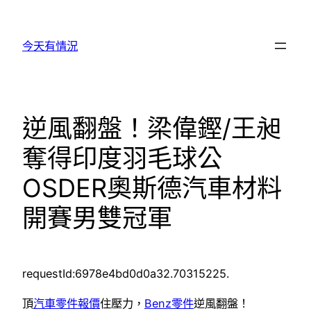
跳
至
今天有情況
主
要
內
容
逆風翻盤！梁偉鏗/王昶
奪得印度羽毛球公
OSDER奧斯德汽車材料
開賽男雙冠軍
requestId:6978e4bd0d0a32.70315225.
頂
汽車零件報價
住壓力，
Benz零件
逆風翻盤！