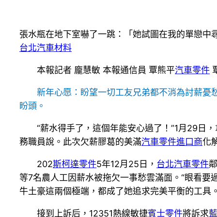
張水瓶在地下室嚇了一跳：「她試圖在我的單戀中
台北汽車材料
本報記者 龐慧敏 本報通信員 覃熊平
汽車零件
新年心愿：盼望一切工友兄弟都不消為討薪憂
盼頭。
“薪水得手了，這個年能安心過了！”1月29
務職員說。此次欠薪膠葛的美滿
汽車零件進口商
化
202
斯柯達零件
5年12月25日，
台北汽車零件
等7名農人工因薪水被拖欠一事愁雲滿面。“眼看要
牛土豪這兩個極端，都成了她追求完美平衡的工具。撥
接到上訴后，12351熱線敏捷
賓士零件
將訴求