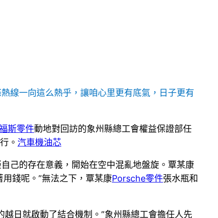
這條熱線一向這么熱乎，讓咱心里更有底氣，日子更有
福斯零件
動地對回訪的象州縣總工會權益保證部任
實行。
汽車機油芯
疑自己的存在意義，開始在空中混亂地盤旋。覃某康
著用錢呢。”無法之下，覃某康
Porsche零件
張水瓶和
的越日就啟動了結合機制。”象州縣總工會擔任人先