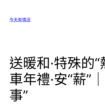
跳
至
主
今天有情況
要
內
容
送暖和·特殊的“
車年禮·安“薪”
事”