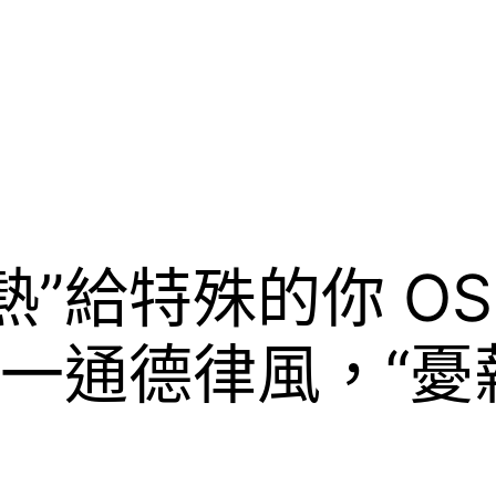
熱”給特殊的你 O
｜一通德律風，“憂