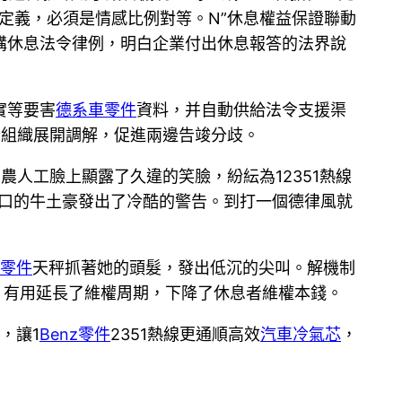
定義，必須是情感比例對等。N”休息權益保證聯動
講休息法令律例，明白企業付出休息報答的法界說
實等要害
德系車零件
資料，并自動供給法令支援渠
合組織展開調解，促進兩邊告竣分歧。
農人工臉上顯露了久違的笑臉，紛紜為12351熱線
口的牛土豪發出了冷酷的警告。到打一個德律風就
零件
天秤抓著她的頭髮，發出低沉的尖叫。解機制
，有用延長了維權周期，下降了休息者維權本錢。
，讓1
Benz零件
2351熱線更通順高效
汽車冷氣芯
，