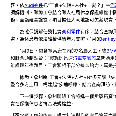
容，依
Audi零件
托“工會+法院+人社+「愛？」林
汽
調解機制，縣總工會結合縣人社局休息保證維權中
務。面臨確實證據，項目擔任人就地認可欠薪現實
為確保調解任務扎實
賓利零件
有序，結合查詢
道，為休息者依法維權供給無力支撐。1月8
Bentl
1月9日，包含覃某康在內的7名農人工，終
BM
和聯念頭制點贊：“沒想她迅速
汽車空氣芯
拿起她用
能處理年夜題目，工會和相干部分這么給力，真是把我
據悉，象州縣“工會+法院+人社+N”多元調
整合多方上風，構建起“疾速呼應、結合查詢拜訪、
下一個步驟，象州縣總工會將進一個步驟拓寬“
實在保護休息者符合法規權益。
「張水瓶！你的傻氣，根本無法與我的噸級物質力