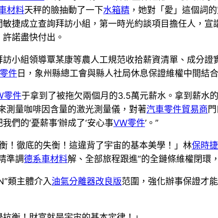
車材料
天秤的臉抽動了一下
水箱精
，她對「愛」這個詞的
間敏捷成立查詢拜訪小組，第一時光約談項目擔任人，宣
，許諾盡快付出。
拜訪小組領導覃某康等農人工規范收拾薪資清單、成分證
ey零件
日，象州縣總工會與縣人社局休息保證維權中間結
W零件
于拿到了被拖欠兩個月的3.5萬元薪水。拿到薪水的
來測量咖啡因含量的激光測量儀，對著
汽車零件貿易商
門
們的‘憂薪事’辦成了‘安心事
VW零件
’。”
「失衡！徹底的失衡！這違背了宇宙的基本美學！」林
保時捷
精準調
德系車材料
解、全部旅程跟進”的全鏈條維權閉環
N”類主體介入
油氣分離器改良版
范圍，強化辦事保證才能
學抗衡！財富就是宇宙的基本定律！」