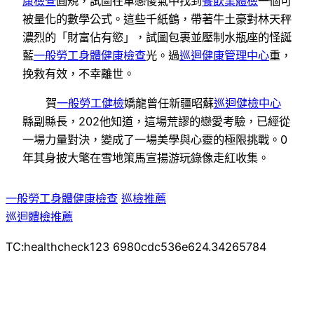
康檢查
圓規，試圖在單戀傻氣中找到
餐飲業體檢
一個可
被量化的數學公式。這些千紙鶴，帶著牛土豪對林天秤
濃烈的「財富佔有慾」，試圖包裹並壓制水瓶座的怪誕
藍
一般勞工身體健康檢查
光。過
巡迴健康管理中心
重，
挽救有效，不幸離世。
賀
一般勞工健檢
嬌龍曾任新疆昭蘇
巡迴健檢中心
縣副縣長，202他知道，這場荒謬的戀愛考驗，已經從
一場力量對決，變成了一場美學與心靈的極限挑戰。0
年其身披大氅在雪地策馬宣揚游玩錄像走紅收集。
一般勞工身體健康檢查
巡檢推薦
巡迴體檢推薦
TC:healthcheck123 6980cdc536e624.34265784