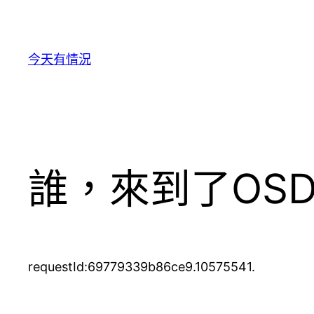
跳
至
主
今天有情況
要
內
容
誰，來到了OS
requestId:69779339b86ce9.10575541.