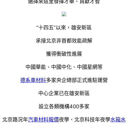
選擇來這里發揮才華、貢獻才智
“十四五”以來，雄安新區
承接北京非首都效能疏解
獲得衝破性進展
中國華能、中國中化、中國星網等
德系車材料
多家央企總部正式進駐運營
中心企業已在雄安新區
設立各類機構400多家
北京路況年
汽車材料報價
夜學、北京科技年夜學
水箱水