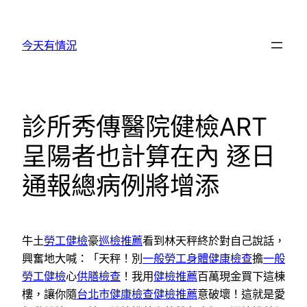
跳
至
今天有情況
主
要
內
容
診所秀傳醫院健檢ART
呈陽者也計算在內 逐日
通報總病例將增添
牛土
勞工健檢
豪
巡檢推薦
看到林天秤終於對自己說話，
興奮地大喊：「天秤！別
一般勞工身體健康檢查
擔
一般
勞工健檢
心
供膳檢查
！我用
健檢推薦
百萬現金買下這棟
樓，讓你隨
台北巿健康檢查
健檢推薦
意破壞！這就是愛