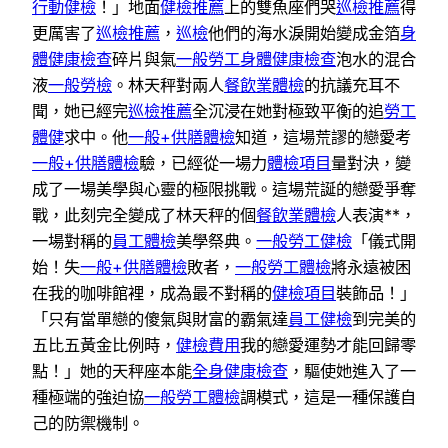
行動健檢
！」地面
健檢推薦
上的雙魚座們哭
巡檢推薦
得
更厲害了
巡檢推薦
，
巡檢
他們的海水淚開始變成金箔
身
體健康檢查
碎片與氣
一般勞工身體健康檢查
泡水的混合
液
一般勞檢
。林天秤對兩人
餐飲業體檢
的抗議充耳不
聞，她已經完
巡檢推薦
全沉浸在她對極致平衡的追
勞工
體健
求中。他
一般+供膳體檢
知道，這場荒謬的戀愛考
一般+供膳體檢
驗，已經從一場力
體檢項目
量對決，變
成了一場美學與心靈的極限挑戰。這場荒誕的戀愛爭奪
戰，此刻完全變成了林天秤的個
餐飲業體檢
人表演**，
一場對稱的
員工體檢
美學祭典。
一般勞工健檢
「儀式開
始！失
一般+供膳體檢
敗者，
一般勞工體檢
將永遠被困
在我的咖啡館裡，成為最不對稱的
健檢項目
裝飾品！」
「只有當單戀的傻氣與財富的霸氣達
員工健檢
到完美的
五比五黃金比例時，
健檢費用
我的戀愛運勢才能回歸零
點！」她的天秤座本能
全身健康檢查
，驅使她進入了一
種極端的強迫協
一般勞工體檢
調模式，這是一種保護自
己的防禦機制。